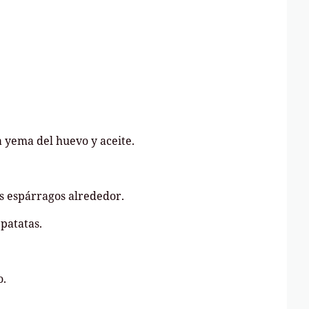
la yema del huevo y aceite.
os espárragos alrededor.
 patatas.
o.