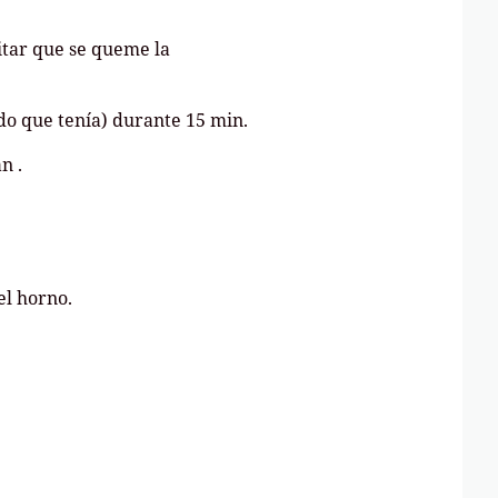
itar que se queme la
ldo que tenía) durante 15 min.
n .
el horno.