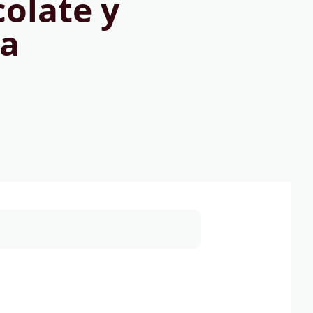
olate y
a