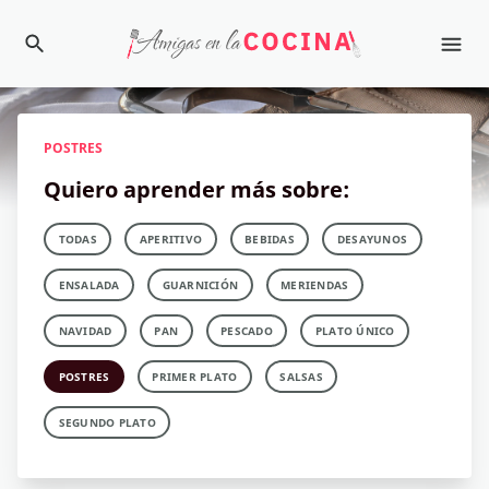
POSTRES
Quiero aprender más sobre:
TODAS
APERITIVO
BEBIDAS
DESAYUNOS
ENSALADA
GUARNICIÓN
MERIENDAS
NAVIDAD
PAN
PESCADO
PLATO ÚNICO
POSTRES
PRIMER PLATO
SALSAS
SEGUNDO PLATO