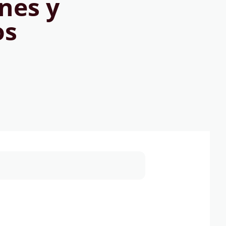
nes y
os