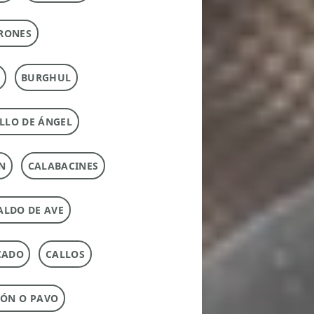
RONES
BURGHUL
LLO DE ÁNGEL
N
CALABACINES
ALDO DE AVE
CADO
CALLOS
ÓN O PAVO