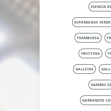
ESENCIA D
ESPÁRRAGOS VERDE
FRAMBUESA
F
FRUCTOSA
F
GALLETAS
GALL
GAMBAS (O
GARBANZOS CO