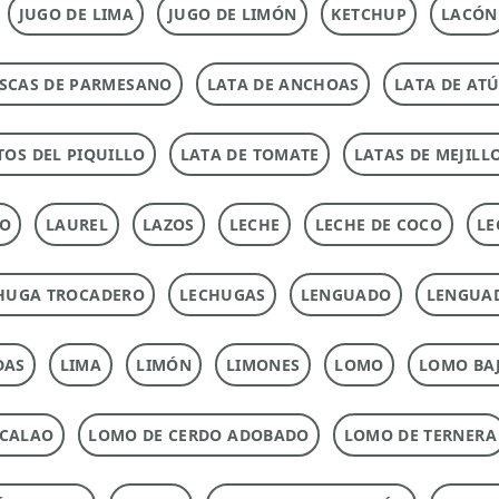
JUGO DE LIMA
JUGO DE LIMÓN
KETCHUP
LACÓN
SCAS DE PARMESANO
LATA DE ANCHOAS
LATA DE AT
TOS DEL PIQUILLO
LATA DE TOMATE
LATAS DE MEJILL
TO
LAUREL
LAZOS
LECHE
LECHE DE COCO
LE
HUGA TROCADERO
LECHUGAS
LENGUADO
LENGUA
DAS
LIMA
LIMÓN
LIMONES
LOMO
LOMO BAJ
ACALAO
LOMO DE CERDO ADOBADO
LOMO DE TERNERA