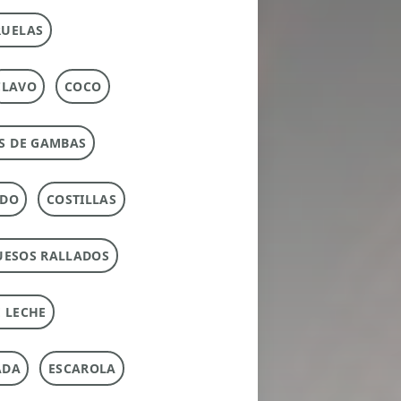
RUELAS
CLAVO
COCO
S DE GAMBAS
RDO
COSTILLAS
UESOS RALLADOS
 LECHE
ADA
ESCAROLA