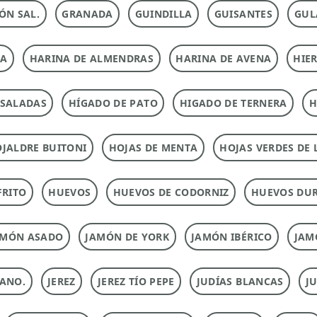
ÓN SAL.
GRANADA
GUINDILLA
GUISANTES
GUL
NA
HARINA DE ALMENDRAS
HARINA DE AVENA
HIE
NSALADAS
HÍGADO DE PATO
HIGADO DE TERNERA
H
JALDRE BUITONI
HOJAS DE MENTA
HOJAS VERDES DE 
FRITO
HUEVOS
HUEVOS DE CODORNIZ
HUEVOS DU
AMÓN ASADO
JAMÓN DE YORK
JAMÓN IBÉRICO
JAM
ANO.
JEREZ
JEREZ TÍO PEPE
JUDÍAS BLANCAS
J