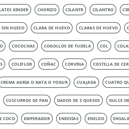
ATES KINDER
CHORIZO
CILANTR
CILANTRO
CI
 SIN HUESO
CLARA DE HUEVO
CLARAS DE HUEVO
DO
COCOCHAS
COGOLLOS DE TUDELA
COL
COLA
AS
COLIFLOR
COÑAC
CORVINA
COSTILLA DE CE
CREMA AGRIA O NATA O YOGUR
CUAJADA
CUATRO Q
CUSCURROS DE PAN
DADOS DE 3 QUESOS
DULCE DE
DE COCO
EMPERADOR
ENDIVIAS
ENELDO
ENSAL