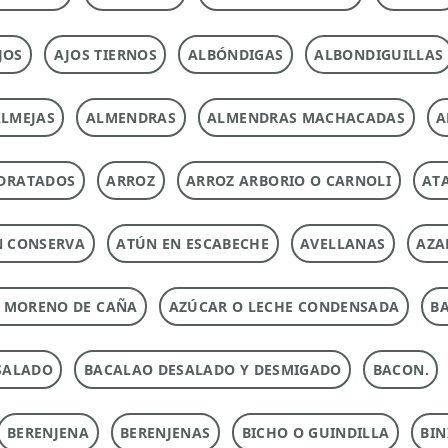
JOS
AJOS TIERNOS
ALBÓNDIGAS
ALBONDIGUILLAS
LMEJAS
ALMENDRAS
ALMENDRAS MACHACADAS
A
DRATADOS
ARROZ
ARROZ ARBORIO O CARNOLI
ATA
N CONSERVA
ATÚN EN ESCABECHE
AVELLANAS
AZA
 MORENO DE CAÑA
AZÚCAR O LECHE CONDENSADA
B
SALADO
BACALAO DESALADO Y DESMIGADO
BACON.
BERENJENA
BERENJENAS
BICHO O GUINDILLA
BIN