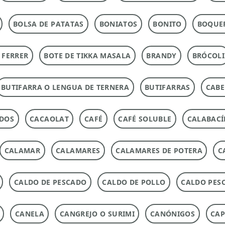
BOLSA DE PATATAS
BONIATOS
BONITO
BOQUE
 FERRER
BOTE DE TIKKA MASALA
BRANDY
BRÓCOLI
BUTIFARRA O LENGUA DE TERNERA
BUTIFARRAS
CABE
ADOS
CACAOLAT
CAFÉ
CAFÉ SOLUBLE
CALABACÍ
CALAMAR
CALAMARES
CALAMARES DE POTERA
C
CALDO DE PESCADO
CALDO DE POLLO
CALDO PES
CANELA
CANGREJO O SURIMI
CANÓNIGOS
CAP