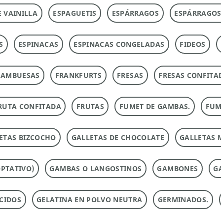
E VAINILLA
ESPAGUETIS
ESPÁRRAGOS
ESPÁRRAGOS
S
ESPINACAS
ESPINACAS CONGELADAS
FIDEOS
RAMBUESAS
FRANKFURTS
FRESAS
FRESAS CONFITA
RUTA CONFITADA
FRUTAS
FUMET DE GAMBAS.
FUM
ETAS BIZCOCHO
GALLETAS DE CHOCOLATE
GALLETAS 
PTATIVO)
GAMBAS O LANGOSTINOS
GAMBONES
G
CIDOS
GELATINA EN POLVO NEUTRA
GERMINADOS.