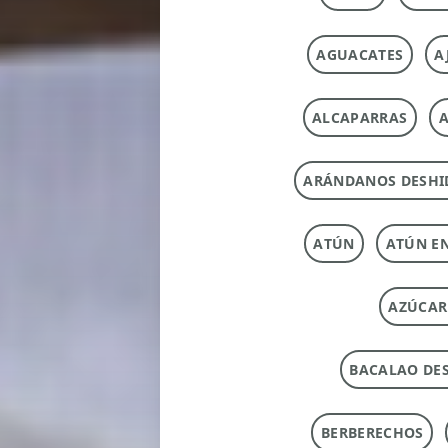
AGUACATES
A
ALCAPARRAS
A
ARÁNDANOS DESHI
ATÚN
ATÚN E
AZÚCAR
BACALAO DE
BERBERECHOS