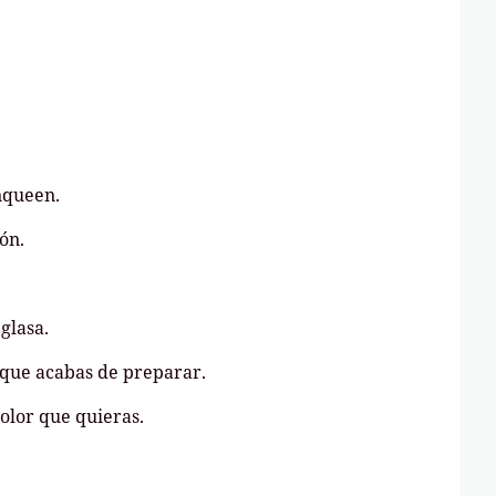
nqueen.
ón.
glasa.
a que acabas de preparar.
color que quieras.