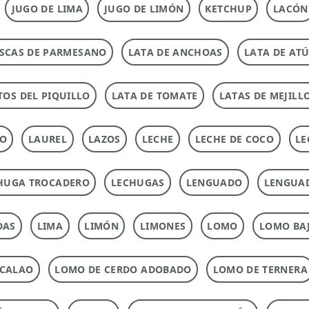
JUGO DE LIMA
JUGO DE LIMÓN
KETCHUP
LACÓN
SCAS DE PARMESANO
LATA DE ANCHOAS
LATA DE AT
TOS DEL PIQUILLO
LATA DE TOMATE
LATAS DE MEJILL
TO
LAUREL
LAZOS
LECHE
LECHE DE COCO
LE
HUGA TROCADERO
LECHUGAS
LENGUADO
LENGUA
DAS
LIMA
LIMÓN
LIMONES
LOMO
LOMO BAJ
ACALAO
LOMO DE CERDO ADOBADO
LOMO DE TERNERA