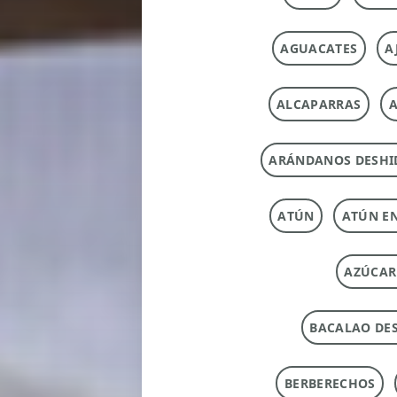
AGUACATES
A
ALCAPARRAS
A
ARÁNDANOS DESHI
ATÚN
ATÚN E
AZÚCAR
BACALAO DE
BERBERECHOS