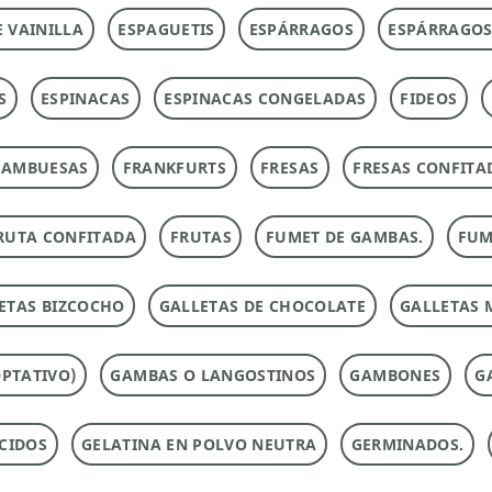
E VAINILLA
ESPAGUETIS
ESPÁRRAGOS
ESPÁRRAGOS
S
ESPINACAS
ESPINACAS CONGELADAS
FIDEOS
RAMBUESAS
FRANKFURTS
FRESAS
FRESAS CONFITA
RUTA CONFITADA
FRUTAS
FUMET DE GAMBAS.
FUM
ETAS BIZCOCHO
GALLETAS DE CHOCOLATE
GALLETAS 
PTATIVO)
GAMBAS O LANGOSTINOS
GAMBONES
G
CIDOS
GELATINA EN POLVO NEUTRA
GERMINADOS.