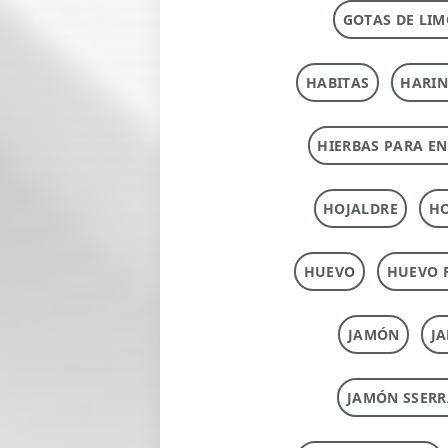
GOTAS DE LIM
HABITAS
HARI
HIERBAS PARA E
HOJALDRE
HO
HUEVO
HUEVO 
JAMÓN
J
JAMÓN SSERR