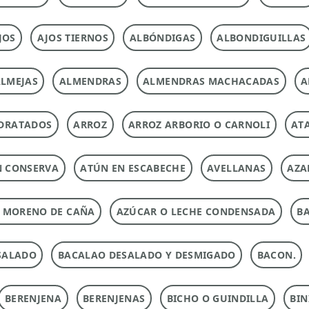
JOS
AJOS TIERNOS
ALBÓNDIGAS
ALBONDIGUILLAS
LMEJAS
ALMENDRAS
ALMENDRAS MACHACADAS
A
DRATADOS
ARROZ
ARROZ ARBORIO O CARNOLI
ATA
N CONSERVA
ATÚN EN ESCABECHE
AVELLANAS
AZA
 MORENO DE CAÑA
AZÚCAR O LECHE CONDENSADA
B
SALADO
BACALAO DESALADO Y DESMIGADO
BACON.
BERENJENA
BERENJENAS
BICHO O GUINDILLA
BIN