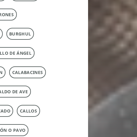
RONES
BURGHUL
LLO DE ÁNGEL
N
CALABACINES
ALDO DE AVE
CADO
CALLOS
ÓN O PAVO