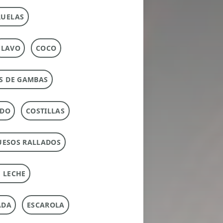
RUELAS
CLAVO
COCO
S DE GAMBAS
RDO
COSTILLAS
UESOS RALLADOS
 LECHE
ADA
ESCAROLA