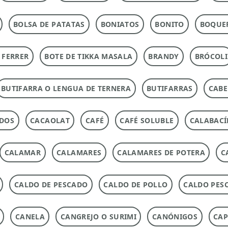
BOLSA DE PATATAS
BONIATOS
BONITO
BOQUE
 FERRER
BOTE DE TIKKA MASALA
BRANDY
BRÓCOLI
BUTIFARRA O LENGUA DE TERNERA
BUTIFARRAS
CABE
ADOS
CACAOLAT
CAFÉ
CAFÉ SOLUBLE
CALABACÍ
CALAMAR
CALAMARES
CALAMARES DE POTERA
C
CALDO DE PESCADO
CALDO DE POLLO
CALDO PES
CANELA
CANGREJO O SURIMI
CANÓNIGOS
CAP