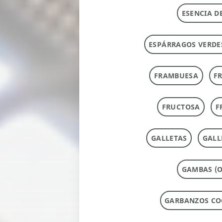
ESENCIA D
ESPÁRRAGOS VERDE
FRAMBUESA
F
FRUCTOSA
F
GALLETAS
GALL
GAMBAS (O
GARBANZOS CO