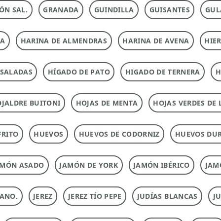
ÓN SAL.
GRANADA
GUINDILLA
GUISANTES
GUL
NA
HARINA DE ALMENDRAS
HARINA DE AVENA
HIE
NSALADAS
HÍGADO DE PATO
HIGADO DE TERNERA
H
JALDRE BUITONI
HOJAS DE MENTA
HOJAS VERDES DE 
FRITO
HUEVOS
HUEVOS DE CODORNIZ
HUEVOS DU
AMÓN ASADO
JAMÓN DE YORK
JAMÓN IBÉRICO
JAM
ANO.
JEREZ
JEREZ TÍO PEPE
JUDÍAS BLANCAS
J