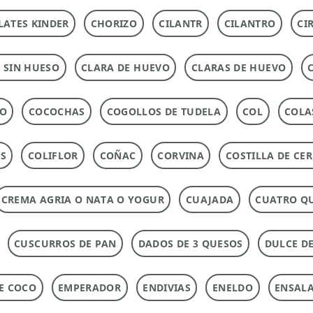
ATES KINDER
CHORIZO
CILANTR
CILANTRO
CI
 SIN HUESO
CLARA DE HUEVO
CLARAS DE HUEVO
DO
COCOCHAS
COGOLLOS DE TUDELA
COL
COLA
AS
COLIFLOR
COÑAC
CORVINA
COSTILLA DE CE
CREMA AGRIA O NATA O YOGUR
CUAJADA
CUATRO Q
CUSCURROS DE PAN
DADOS DE 3 QUESOS
DULCE DE
DE COCO
EMPERADOR
ENDIVIAS
ENELDO
ENSAL