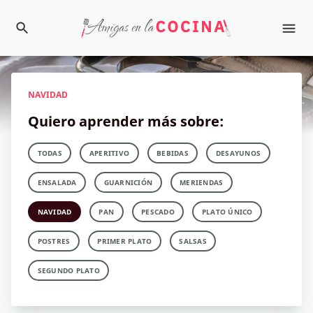
NAVIDAD
Quiero aprender más sobre:
TODAS
APERITIVO
BEBIDAS
DESAYUNOS
ENSALADA
GUARNICIÓN
MERIENDAS
NAVIDAD
PAN
PESCADO
PLATO ÚNICO
POSTRES
PRIMER PLATO
SALSAS
SEGUNDO PLATO