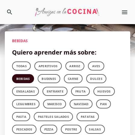
BEBIDAS
Quiero aprender más sobre:
TODAS
APERITIVOS
ARROZ
AVES
BEBIDAS
BUDINES
CARNE
DULCES
ENSALADAS
ENTRANTE
FRUTA
HUEVOS
LEGUMBRES
MARISCO
NAVIDAD
PAN
PASTA
PASTELES SALADOS
PATATAS
PESCADOS
PIZZA
POSTRE
SALSAS