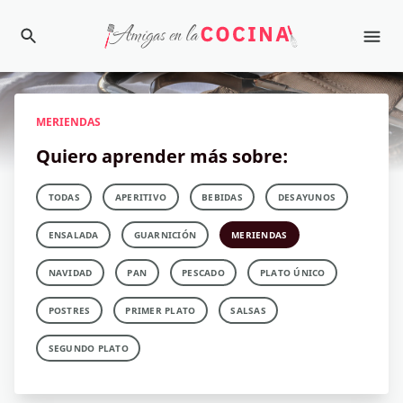
MERIENDAS
Quiero aprender más sobre:
TODAS
APERITIVO
BEBIDAS
DESAYUNOS
ENSALADA
GUARNICIÓN
MERIENDAS
NAVIDAD
PAN
PESCADO
PLATO ÚNICO
POSTRES
PRIMER PLATO
SALSAS
SEGUNDO PLATO