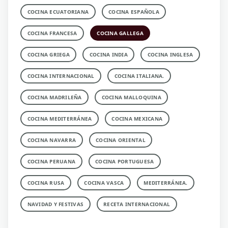
COCINA ECUATORIANA
COCINA ESPAÑOLA
COCINA FRANCESA
COCINA GALLEGA
COCINA GRIEGA
COCINA INDIA
COCINA INGLESA
COCINA INTERNACIONAL
COCINA ITALIANA.
COCINA MADRILEÑA
COCINA MALLOQUINA
COCINA MEDITERRÁNEA
COCINA MEXICANA
COCINA NAVARRA
COCINA ORIENTAL
COCINA PERUANA
COCINA PORTUGUESA
COCINA RUSA
COCINA VASCA
MEDITERRÁNEA.
NAVIDAD Y FESTIVAS
RECETA INTERNACIONAL