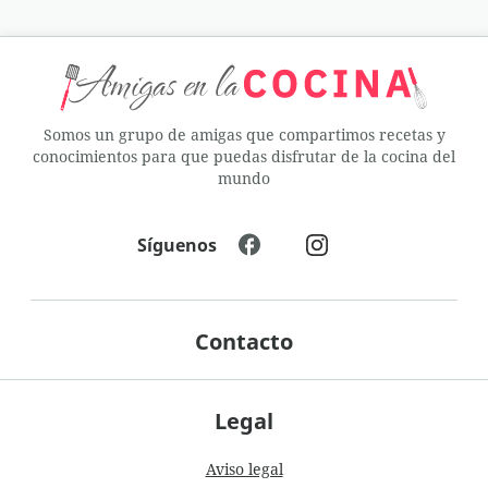
Somos un grupo de amigas que compartimos recetas y
conocimientos para que puedas disfrutar de la cocina del
mundo
Síguenos
Contacto
Legal
Aviso legal