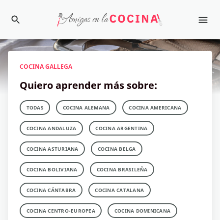
COCINA GALLEGA
Quiero aprender más sobre:
TODAS
COCINA ALEMANA
COCINA AMERICANA
COCINA ANDALUZA
COCINA ARGENTINA
COCINA ASTURIANA
COCINA BELGA
COCINA BOLIVIANA
COCINA BRASILEÑA
COCINA CÁNTABRA
COCINA CATALANA
COCINA CENTRO-EUROPEA
COCINA DOMINICANA