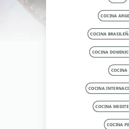
COCINA ARG
COCINA BRASILEÑ
COCINA DOMINI
COCINA
COCINA INTERNAC
COCINA MEDIT
COCINA P