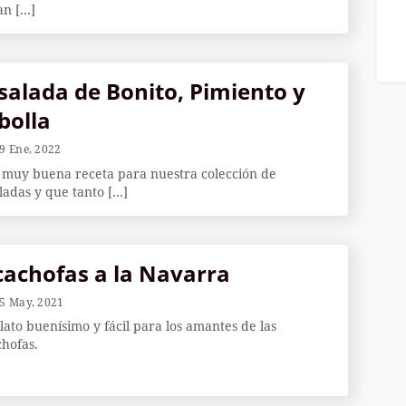
an […]
salada de Bonito, Pimiento y
bolla
9 Ene, 2022
 muy buena receta para nuestra colección de
ladas y que tanto […]
cachofas a la Navarra
5 May, 2021
lato buenísimo y fácil para los amantes de las
chofas.