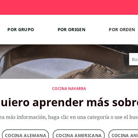
POR GRUPO
POR ORIGEN
POR ORDEN
COCINA NAVARRA
uiero aprender más sobr
ea más información, haga clic en una categoría o use el bu
COCINA ALEMANA
COCINA AMERICANA
COCINA AN