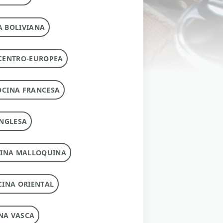
A BOLIVIANA
CENTRO-EUROPEA
OCINA FRANCESA
INGLESA
INA MALLOQUINA
CINA ORIENTAL
NA VASCA