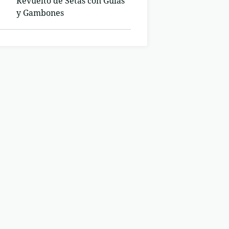
Revuelto de Setas con Gulas
y Gambones