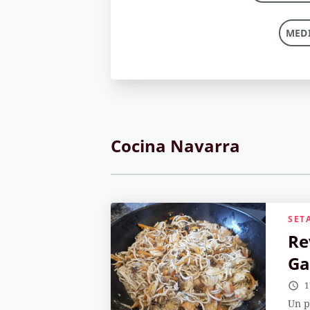
MED
Cocina Navarra
SET
Re
Ga
1
Un p