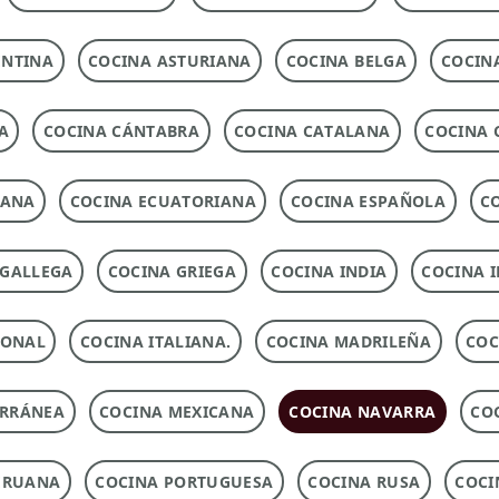
ENTINA
COCINA ASTURIANA
COCINA BELGA
COCIN
A
COCINA CÁNTABRA
COCINA CATALANA
COCINA 
CANA
COCINA ECUATORIANA
COCINA ESPAÑOLA
C
 GALLEGA
COCINA GRIEGA
COCINA INDIA
COCINA 
IONAL
COCINA ITALIANA.
COCINA MADRILEÑA
COC
ERRÁNEA
COCINA MEXICANA
COCINA NAVARRA
CO
ERUANA
COCINA PORTUGUESA
COCINA RUSA
COCI