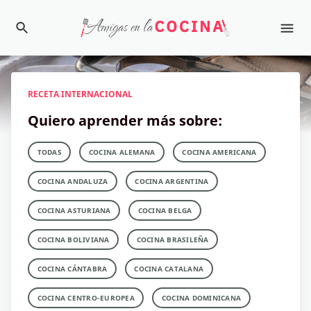
RECETA INTERNACIONAL
Quiero aprender más sobre:
TODAS
COCINA ALEMANA
COCINA AMERICANA
COCINA ANDALUZA
COCINA ARGENTINA
COCINA ASTURIANA
COCINA BELGA
COCINA BOLIVIANA
COCINA BRASILEÑA
COCINA CÁNTABRA
COCINA CATALANA
COCINA CENTRO-EUROPEA
COCINA DOMINICANA