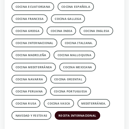
COCINA ECUATORIANA
COCINA ESPAÑOLA
COCINA FRANCESA
COCINA GALLEGA
COCINA GRIEGA
COCINA INDIA
COCINA INGLESA
COCINA INTERNACIONAL
COCINA ITALIANA.
COCINA MADRILEÑA
COCINA MALLOQUINA
COCINA MEDITERRÁNEA
COCINA MEXICANA
COCINA NAVARRA
COCINA ORIENTAL
COCINA PERUANA
COCINA PORTUGUESA
COCINA RUSA
COCINA VASCA
MEDITERRÁNEA.
NAVIDAD Y FESTIVAS
RECETA INTERNACIONAL