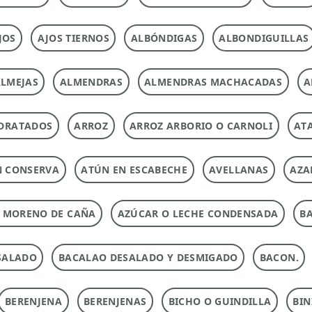
JOS
AJOS TIERNOS
ALBÓNDIGAS
ALBONDIGUILLAS
LMEJAS
ALMENDRAS
ALMENDRAS MACHACADAS
A
DRATADOS
ARROZ
ARROZ ARBORIO O CARNOLI
ATA
N CONSERVA
ATÚN EN ESCABECHE
AVELLANAS
AZA
 MORENO DE CAÑA
AZÚCAR O LECHE CONDENSADA
B
SALADO
BACALAO DESALADO Y DESMIGADO
BACON.
BERENJENA
BERENJENAS
BICHO O GUINDILLA
BIN