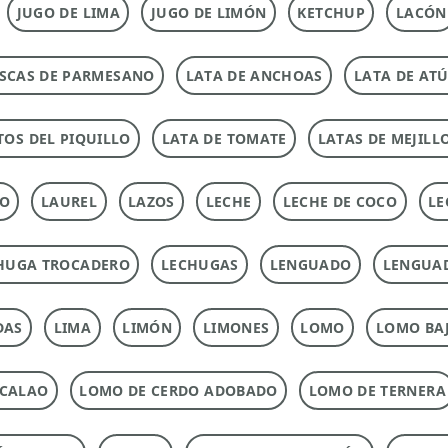
JUGO DE LIMA
JUGO DE LIMÓN
KETCHUP
LACÓN
SCAS DE PARMESANO
LATA DE ANCHOAS
LATA DE AT
TOS DEL PIQUILLO
LATA DE TOMATE
LATAS DE MEJILL
TO
LAUREL
LAZOS
LECHE
LECHE DE COCO
LE
HUGA TROCADERO
LECHUGAS
LENGUADO
LENGUA
DAS
LIMA
LIMÓN
LIMONES
LOMO
LOMO BAJ
ACALAO
LOMO DE CERDO ADOBADO
LOMO DE TERNERA