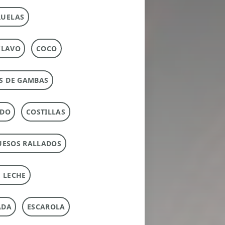
RUELAS
CLAVO
COCO
S DE GAMBAS
RDO
COSTILLAS
UESOS RALLADOS
 LECHE
ADA
ESCAROLA