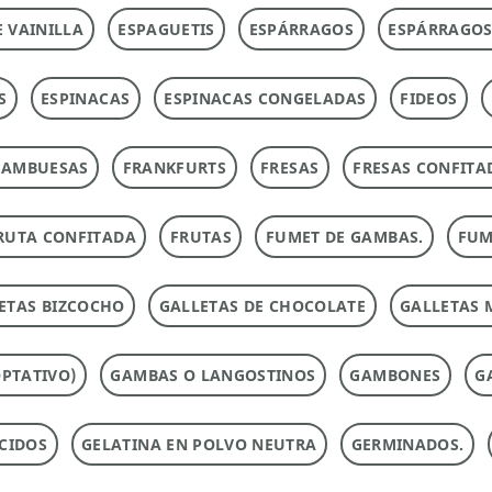
E VAINILLA
ESPAGUETIS
ESPÁRRAGOS
ESPÁRRAGOS
S
ESPINACAS
ESPINACAS CONGELADAS
FIDEOS
RAMBUESAS
FRANKFURTS
FRESAS
FRESAS CONFITA
RUTA CONFITADA
FRUTAS
FUMET DE GAMBAS.
FUM
ETAS BIZCOCHO
GALLETAS DE CHOCOLATE
GALLETAS 
PTATIVO)
GAMBAS O LANGOSTINOS
GAMBONES
G
CIDOS
GELATINA EN POLVO NEUTRA
GERMINADOS.