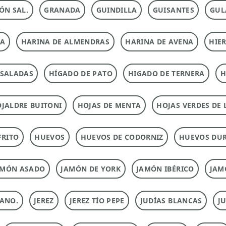
ÓN SAL.
GRANADA
GUINDILLA
GUISANTES
GUL
NA
HARINA DE ALMENDRAS
HARINA DE AVENA
HIE
NSALADAS
HÍGADO DE PATO
HIGADO DE TERNERA
H
JALDRE BUITONI
HOJAS DE MENTA
HOJAS VERDES DE 
FRITO
HUEVOS
HUEVOS DE CODORNIZ
HUEVOS DU
AMÓN ASADO
JAMÓN DE YORK
JAMÓN IBÉRICO
JAM
ANO.
JEREZ
JEREZ TÍO PEPE
JUDÍAS BLANCAS
J