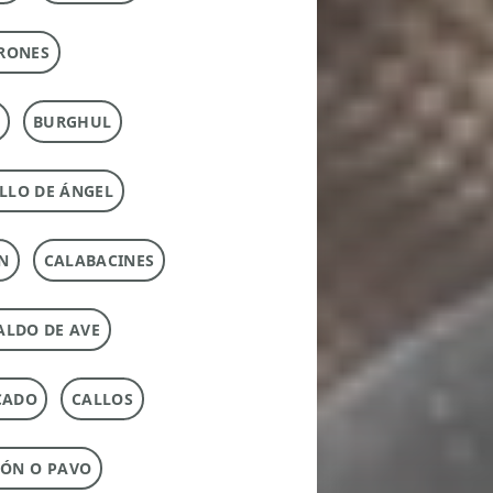
RONES
BURGHUL
LLO DE ÁNGEL
N
CALABACINES
ALDO DE AVE
CADO
CALLOS
ÓN O PAVO