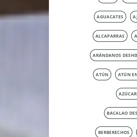
AGUACATES
A
ALCAPARRAS
A
ARÁNDANOS DESHI
ATÚN
ATÚN E
AZÚCAR
BACALAO DE
BERBERECHOS