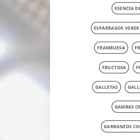
ESENCIA D
ESPÁRRAGOS VERDE
FRAMBUESA
F
FRUCTOSA
F
GALLETAS
GALL
GAMBAS (O
GARBANZOS CO