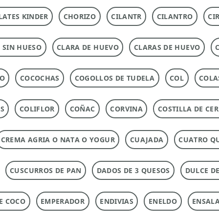
ATES KINDER
CHORIZO
CILANTR
CILANTRO
CI
 SIN HUESO
CLARA DE HUEVO
CLARAS DE HUEVO
DO
COCOCHAS
COGOLLOS DE TUDELA
COL
COLA
AS
COLIFLOR
COÑAC
CORVINA
COSTILLA DE CE
CREMA AGRIA O NATA O YOGUR
CUAJADA
CUATRO Q
CUSCURROS DE PAN
DADOS DE 3 QUESOS
DULCE DE
DE COCO
EMPERADOR
ENDIVIAS
ENELDO
ENSAL