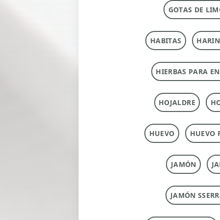
GOTAS DE LIM
HABITAS
HARI
HIERBAS PARA E
HOJALDRE
HO
HUEVO
HUEVO 
JAMÓN
J
JAMÓN SSERR