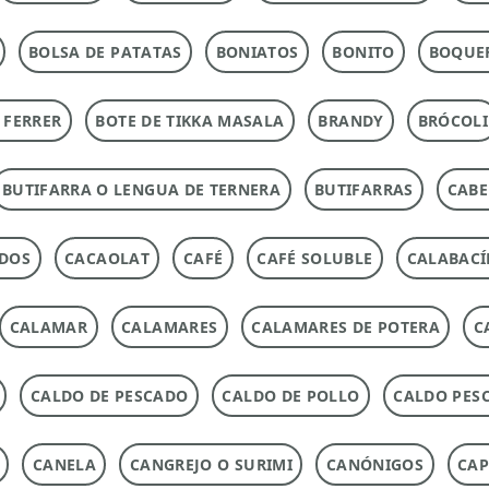
BOLSA DE PATATAS
BONIATOS
BONITO
BOQUE
 FERRER
BOTE DE TIKKA MASALA
BRANDY
BRÓCOLI
BUTIFARRA O LENGUA DE TERNERA
BUTIFARRAS
CABE
ADOS
CACAOLAT
CAFÉ
CAFÉ SOLUBLE
CALABACÍ
CALAMAR
CALAMARES
CALAMARES DE POTERA
C
CALDO DE PESCADO
CALDO DE POLLO
CALDO PES
CANELA
CANGREJO O SURIMI
CANÓNIGOS
CAP