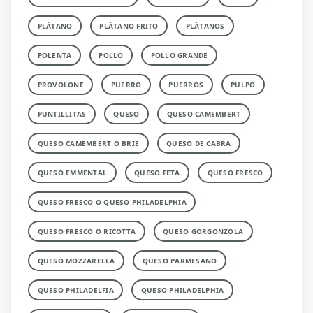
PLÁTANO
PLÁTANO FRITO
PLÁTANOS
POLENTA
POLLO
POLLO GRANDE
PROVOLONE
PUERRO
PUERROS
PULPO
PUNTILLITAS
QUESO
QUESO CAMEMBERT
QUESO CAMEMBERT O BRIE
QUESO DE CABRA
QUESO EMMENTAL
QUESO FETA
QUESO FRESCO
QUESO FRESCO O QUESO PHILADELPHIA
QUESO FRESCO O RICOTTA
QUESO GORGONZOLA
QUESO MOZZARELLA
QUESO PARMESANO
QUESO PHILADELFIA
QUESO PHILADELPHIA