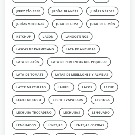
JEREZ TÍO PEPE
JUDÍAS BLANCAS
JUDÍAS VERDES
JUDÍAS VERDINAS
JUGO DE LIMA
JUGO DE LIMÓN
KETCHUP
LACÓN
LANGOSTINOS
LASCAS DE PARMESANO
LATA DE ANCHOAS
LATA DE ATÚN
LATA DE PIMIENTOS DEL PIQUILLO
LATA DE TOMATE
LATAS DE MEJILLONES Y ALMEJAS
LATTE MACCHIATO
LAUREL
LAZOS
LECHE
LECHE DE COCO
LECHE EVAPORADA
LECHUGA
LECHUGA TROCADERO
LECHUGAS
LENGUADO
LENGUADOS
LENTEJAS
LENTEJAS COCIDAS