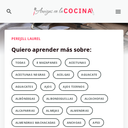
PEREJILL LAUREL
Quiero aprender más sobre:
TODAS
8 MAZAPANES
ACEITUNAS
ACEITUNAS NEGRAS
ACELGAS
AGUACATE
AGUACATES
AJOS
AJOS TIERNOS
ALBÓNDIGAS
ALBONDIGUILLAS
ALCACHOFAS
ALCAPARRAS
ALMEJAS
ALMENDRAS
ALMENDRAS MACHACADAS
ANCHOAS
APIO