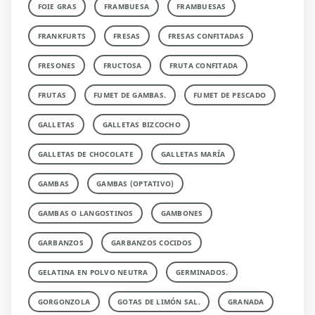
FOIE GRAS
FRAMBUESA
FRAMBUESAS
FRANKFURTS
FRESAS
FRESAS CONFITADAS
FRESONES
FRUCTOSA
FRUTA CONFITADA
FRUTAS
FUMET DE GAMBAS.
FUMET DE PESCADO
GALLETAS
GALLETAS BIZCOCHO
GALLETAS DE CHOCOLATE
GALLETAS MARÍA
GAMBAS
GAMBAS (OPTATIVO)
GAMBAS O LANGOSTINOS
GAMBONES
GARBANZOS
GARBANZOS COCIDOS
GELATINA EN POLVO NEUTRA
GERMINADOS.
GORGONZOLA
GOTAS DE LIMÓN SAL.
GRANADA