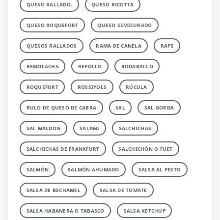
QUESO RALLADO.
QUESO RICOTTA
QUESO ROQUEFORT
QUESO SEMICURADO
QUESOS RALLADOS
RAMA DE CANELA
RAPE
REMOLACHA
REPOLLO
RODABALLO
ROQUEFORT
ROSSIYOLS
RÚCULA
RULO DE QUESO DE CABRA
SAL
SAL GORDA
SAL MALDON
SALAMI
SALCHICHAS
SALCHICHAS DE FRANKFURT
SALCHICHÓN O FUET
SALMÓN
SALMÓN AHUMADO
SALSA AL PESTO
SALSA DE BECHAMEL
SALSA DE TOMATE
SALSA HABANERA O TABASCO
SALSA KETCHUP