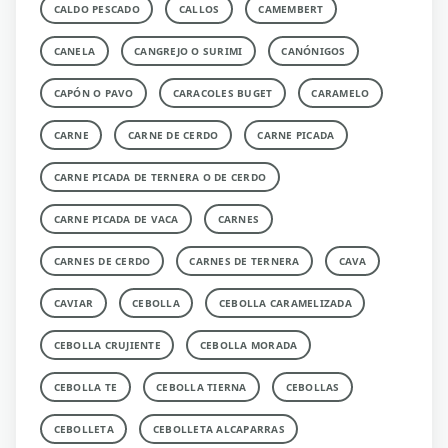
CALDO PESCADO
CALLOS
CAMEMBERT
CANELA
CANGREJO O SURIMI
CANÓNIGOS
CAPÓN O PAVO
CARACOLES BUGET
CARAMELO
CARNE
CARNE DE CERDO
CARNE PICADA
CARNE PICADA DE TERNERA O DE CERDO
CARNE PICADA DE VACA
CARNES
CARNES DE CERDO
CARNES DE TERNERA
CAVA
CAVIAR
CEBOLLA
CEBOLLA CARAMELIZADA
CEBOLLA CRUJIENTE
CEBOLLA MORADA
CEBOLLA TE
CEBOLLA TIERNA
CEBOLLAS
CEBOLLETA
CEBOLLETA ALCAPARRAS