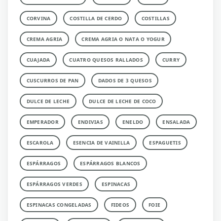
CORVINA
COSTILLA DE CERDO
COSTILLAS
CREMA AGRIA
CREMA AGRIA O NATA O YOGUR
CUAJADA
CUATRO QUESOS RALLADOS
CURRY
CUSCURROS DE PAN
DADOS DE 3 QUESOS
DULCE DE LECHE
DULCE DE LECHE DE COCO
EMPERADOR
ENDIVIAS
ENELDO
ENSALADA
ESCAROLA
ESENCIA DE VAINILLA
ESPAGUETIS
ESPÁRRAGOS
ESPÁRRAGOS BLANCOS
ESPÁRRAGOS VERDES
ESPINACAS
ESPINACAS CONGELADAS
FIDEOS
FOIE