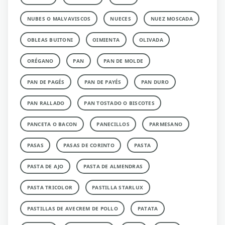
NUBES O MALVAVISCOS
NUECES
NUEZ MOSCADA
OBLEAS BUITONI
OIMIENTA
OLIVADA
ORÉGANO
PAN
PAN DE MOLDE
PAN DE PAGÉS
PAN DE PAYÉS
PAN DURO
PAN RALLADO
PAN TOSTADO O BISCOTES
PANCETA O BACON
PANECILLOS
PARMESANO
PASAS
PASAS DE CORINTO
PASTA
PASTA DE AJO
PASTA DE ALMENDRAS
PASTA TRICOLOR
PASTILLA STARLUX
PASTILLAS DE AVECREM DE POLLO
PATATA