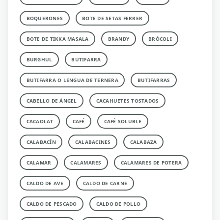
BOQUERONES
BOTE DE SETAS FERRER
BOTE DE TIKKA MASALA
BRANDY
BRÓCOLI
BURGHUL
BUTIFARRA
BUTIFARRA O LENGUA DE TERNERA
BUTIFARRAS
CABELLO DE ÁNGEL
CACAHUETES TOSTADOS
CACAOLAT
CAFÉ
CAFÉ SOLUBLE
CALABACÍN
CALABACINES
CALABAZA
CALAMAR
CALAMARES
CALAMARES DE POTERA
CALDO DE AVE
CALDO DE CARNE
CALDO DE PESCADO
CALDO DE POLLO