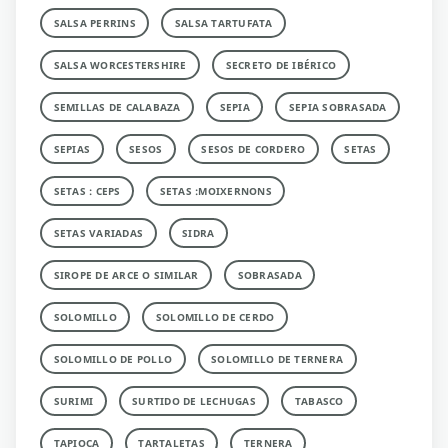
SALSA PERRINS
SALSA TARTUFATA
SALSA WORCESTERSHIRE
SECRETO DE IBÉRICO
SEMILLAS DE CALABAZA
SEPIA
SEPIA SOBRASADA
SEPIAS
SESOS
SESOS DE CORDERO
SETAS
SETAS : CEPS
SETAS :MOIXERNONS
SETAS VARIADAS
SIDRA
SIROPE DE ARCE O SIMILAR
SOBRASADA
SOLOMILLO
SOLOMILLO DE CERDO
SOLOMILLO DE POLLO
SOLOMILLO DE TERNERA
SURIMI
SURTIDO DE LECHUGAS
TABASCO
TAPIOCA
TARTALETAS
TERNERA