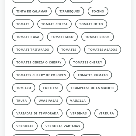
TINTA DE CALAMAR
TIRABEQUES
TOCINO
TOMATE
TOMATE CEREZA
TOMATE FRITO
TOMATE ROSA
TOMATE SECO
TOMATE SECOS
TOMATE TRITURADO
TOMATES
TOMATES ASADOS
TOMATES CEREZA O CHERRY
TOMATES CHERRY
TOMATES CHERRY DE COLORES
TOMATES KUMATO
TOMILLO
TORTITAS
TROMPETAS DE LA MUERTE
TRUFA
UVAS PASAS
VAINILLA
VARIADAS DE TEMPORADA
VERDINAS
VERDURA
VERDURAS
VERDURAS VARIADAS