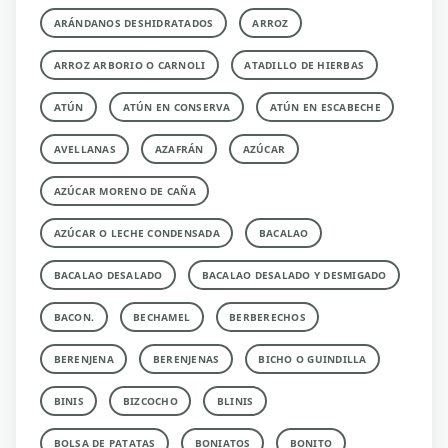
ARÁNDANOS DESHIDRATADOS
ARROZ
ARROZ ARBORIO O CARNOLI
ATADILLO DE HIERBAS
ATÚN
ATÚN EN CONSERVA
ATÚN EN ESCABECHE
AVELLANAS
AZAFRÁN
AZÚCAR
AZÚCAR MORENO DE CAÑA
AZÚCAR O LECHE CONDENSADA
BACALAO
BACALAO DESALADO
BACALAO DESALADO Y DESMIGADO
BACON.
BECHAMEL
BERBERECHOS
BERENJENA
BERENJENAS
BICHO O GUINDILLA
BINIS
BIZCOCHO
BLINIS
BOLSA DE PATATAS
BONIATOS
BONITO