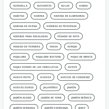
GUINDILLA
GUISANTES
GULAS
HABAS
HABITAS
HARINA
HARINA DE ALMENDRAS
HARINA DE AVENA
HIERBAS DE PROVENZA
HIERBAS PARA ENSALADAS
HÍGADO DE PATO
HIGADO DE TERNERA
HIGOS
HINOJO
HOJALDRE
HOJALDRE BUITONI
HOJAS DE MENTA
HOJAS VERDES DE LAS CEBOLLETAS
HUEVO
HUEVO FRITO
HUEVOS
HUEVOS DE CODORNIZ
HUEVOS DUROS
JALAPEÑOS
JAMÓN
JAMÓN ASADO
JAMÓN DE YORK
JAMÓN IBÉRICO
JAMÓN SERRANO
JAMÓN SSERRANO.
JEREZ