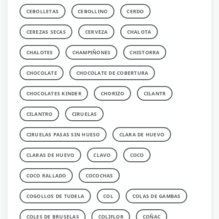
CEBOLLETAS
CEBOLLINO
CERDO
CEREZAS SECAS
CERVEZA
CHALOTA
CHALOTES
CHAMPIÑONES
CHISTORRA
CHOCOLATE
CHOCOLATE DE COBERTURA
CHOCOLATES KINDER
CHORIZO
CILANTR
CILANTRO
CIRUELAS
CIRUELAS PASAS SIN HUESO
CLARA DE HUEVO
CLARAS DE HUEVO
CLAVO
COCO
COCO RALLADO
COCOCHAS
COGOLLOS DE TUDELA
COL
COLAS DE GAMBAS
COLES DE BRUSELAS
COLIFLOR
COÑAC