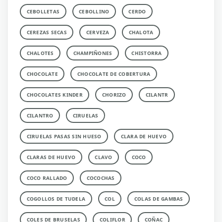
CEBOLLETAS
CEBOLLINO
CERDO
CEREZAS SECAS
CERVEZA
CHALOTA
CHALOTES
CHAMPIÑONES
CHISTORRA
CHOCOLATE
CHOCOLATE DE COBERTURA
CHOCOLATES KINDER
CHORIZO
CILANTR
CILANTRO
CIRUELAS
CIRUELAS PASAS SIN HUESO
CLARA DE HUEVO
CLARAS DE HUEVO
CLAVO
COCO
COCO RALLADO
COCOCHAS
COGOLLOS DE TUDELA
COL
COLAS DE GAMBAS
COLES DE BRUSELAS
COLIFLOR
COÑAC