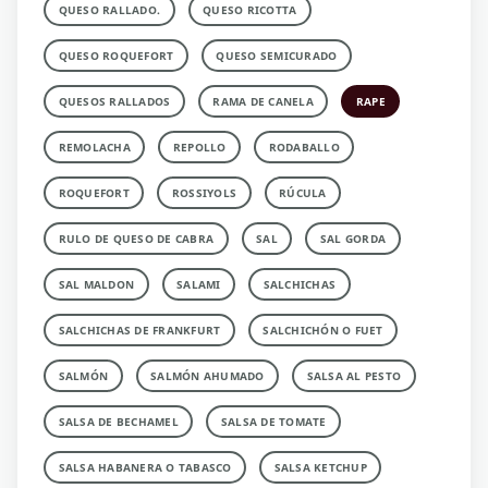
QUESO RALLADO.
QUESO RICOTTA
QUESO ROQUEFORT
QUESO SEMICURADO
QUESOS RALLADOS
RAMA DE CANELA
RAPE
REMOLACHA
REPOLLO
RODABALLO
ROQUEFORT
ROSSIYOLS
RÚCULA
RULO DE QUESO DE CABRA
SAL
SAL GORDA
SAL MALDON
SALAMI
SALCHICHAS
SALCHICHAS DE FRANKFURT
SALCHICHÓN O FUET
SALMÓN
SALMÓN AHUMADO
SALSA AL PESTO
SALSA DE BECHAMEL
SALSA DE TOMATE
SALSA HABANERA O TABASCO
SALSA KETCHUP