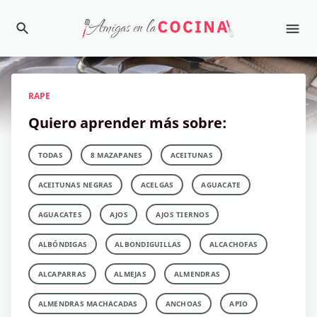
RAPE
Quiero aprender más sobre:
TODAS
8 MAZAPANES
ACEITUNAS
ACEITUNAS NEGRAS
ACELGAS
AGUACATE
AGUACATES
AJOS
AJOS TIERNOS
ALBÓNDIGAS
ALBONDIGUILLAS
ALCACHOFAS
ALCAPARRAS
ALMEJAS
ALMENDRAS
ALMENDRAS MACHACADAS
ANCHOAS
APIO