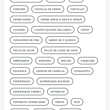
CORVINA
COSTILLA DE CERDO
COSTILLAS
CREMA AGRIA
CREMA AGRIA O NATA O YOGUR
CUAJADA
CUATRO QUESOS RALLADOS
CURRY
CUSCURROS DE PAN
DADOS DE 3 QUESOS
DULCE DE LECHE
DULCE DE LECHE DE COCO
EMPERADOR
ENDIVIAS
ENELDO
ENSALADA
ESCAROLA
ESENCIA DE VAINILLA
ESPAGUETIS
ESPÁRRAGOS
ESPÁRRAGOS BLANCOS
ESPÁRRAGOS VERDES
ESPINACAS
ESPINACAS CONGELADAS
FIDEOS
FOIE