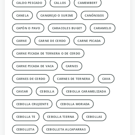
CALDO PESCADO
CALLOS
CAMEMBERT
CANELA
CANGREJO O SURIMI
CANÓNIGOS
CAPÓN O PAVO
CARACOLES BUGET
CARAMELO
CARNE
CARNE DE CERDO
CARNE PICADA
CARNE PICADA DE TERNERA O DE CERDO
CARNE PICADA DE VACA
CARNES
CARNES DE CERDO
CARNES DE TERNERA
CAVA
CAVIAR
CEBOLLA
CEBOLLA CARAMELIZADA
CEBOLLA CRUJIENTE
CEBOLLA MORADA
CEBOLLA TE
CEBOLLA TIERNA
CEBOLLAS
CEBOLLETA
CEBOLLETA ALCAPARRAS