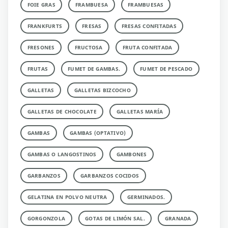
FOIE GRAS
FRAMBUESA
FRAMBUESAS
FRANKFURTS
FRESAS
FRESAS CONFITADAS
FRESONES
FRUCTOSA
FRUTA CONFITADA
FRUTAS
FUMET DE GAMBAS.
FUMET DE PESCADO
GALLETAS
GALLETAS BIZCOCHO
GALLETAS DE CHOCOLATE
GALLETAS MARÍA
GAMBAS
GAMBAS (OPTATIVO)
GAMBAS O LANGOSTINOS
GAMBONES
GARBANZOS
GARBANZOS COCIDOS
GELATINA EN POLVO NEUTRA
GERMINADOS.
GORGONZOLA
GOTAS DE LIMÓN SAL.
GRANADA