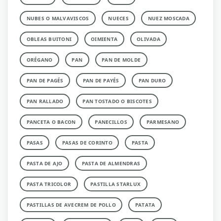
NUBES O MALVAVISCOS
NUECES
NUEZ MOSCADA
OBLEAS BUITONI
OIMIENTA
OLIVADA
ORÉGANO
PAN
PAN DE MOLDE
PAN DE PAGÉS
PAN DE PAYÉS
PAN DURO
PAN RALLADO
PAN TOSTADO O BISCOTES
PANCETA O BACON
PANECILLOS
PARMESANO
PASAS
PASAS DE CORINTO
PASTA
PASTA DE AJO
PASTA DE ALMENDRAS
PASTA TRICOLOR
PASTILLA STARLUX
PASTILLAS DE AVECREM DE POLLO
PATATA