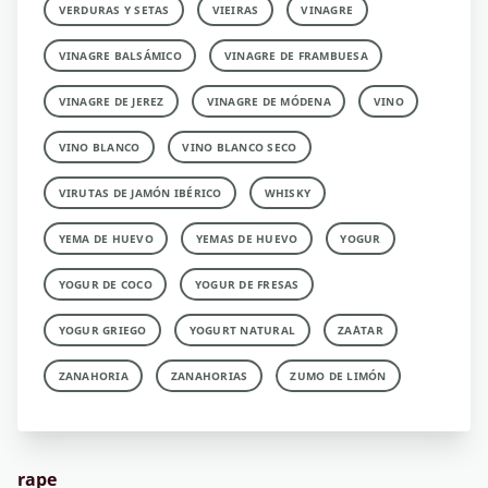
VERDURAS Y SETAS
VIEIRAS
VINAGRE
VINAGRE BALSÁMICO
VINAGRE DE FRAMBUESA
VINAGRE DE JEREZ
VINAGRE DE MÓDENA
VINO
VINO BLANCO
VINO BLANCO SECO
VIRUTAS DE JAMÓN IBÉRICO
WHISKY
YEMA DE HUEVO
YEMAS DE HUEVO
YOGUR
YOGUR DE COCO
YOGUR DE FRESAS
YOGUR GRIEGO
YOGURT NATURAL
ZA´ATAR
ZANAHORIA
ZANAHORIAS
ZUMO DE LIMÓN
rape