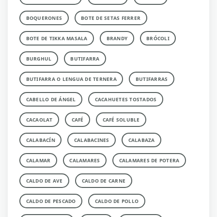
BOQUERONES
BOTE DE SETAS FERRER
BOTE DE TIKKA MASALA
BRANDY
BRÓCOLI
BURGHUL
BUTIFARRA
BUTIFARRA O LENGUA DE TERNERA
BUTIFARRAS
CABELLO DE ÁNGEL
CACAHUETES TOSTADOS
CACAOLAT
CAFÉ
CAFÉ SOLUBLE
CALABACÍN
CALABACINES
CALABAZA
CALAMAR
CALAMARES
CALAMARES DE POTERA
CALDO DE AVE
CALDO DE CARNE
CALDO DE PESCADO
CALDO DE POLLO