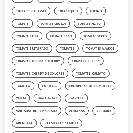
TINTA DE CALAMAR
TIRABEQUES
TOCINO
TOMATE
TOMATE CEREZA
TOMATE FRITO
TOMATE ROSA
TOMATE SECO
TOMATE SECOS
TOMATE TRITURADO
TOMATES
TOMATES ASADOS
TOMATES CEREZA O CHERRY
TOMATES CHERRY
TOMATES CHERRY DE COLORES
TOMATES KUMATO
TOMILLO
TORTITAS
TROMPETAS DE LA MUERTE
TRUFA
UVAS PASAS
VAINILLA
VARIADAS DE TEMPORADA
VERDINAS
VERDURA
VERDURAS
VERDURAS VARIADAS