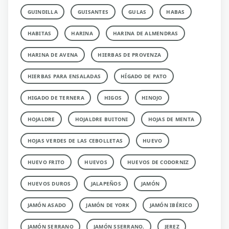
GUINDILLA
GUISANTES
GULAS
HABAS
HABITAS
HARINA
HARINA DE ALMENDRAS
HARINA DE AVENA
HIERBAS DE PROVENZA
HIERBAS PARA ENSALADAS
HÍGADO DE PATO
HIGADO DE TERNERA
HIGOS
HINOJO
HOJALDRE
HOJALDRE BUITONI
HOJAS DE MENTA
HOJAS VERDES DE LAS CEBOLLETAS
HUEVO
HUEVO FRITO
HUEVOS
HUEVOS DE CODORNIZ
HUEVOS DUROS
JALAPEÑOS
JAMÓN
JAMÓN ASADO
JAMÓN DE YORK
JAMÓN IBÉRICO
JAMÓN SERRANO
JAMÓN SSERRANO.
JEREZ