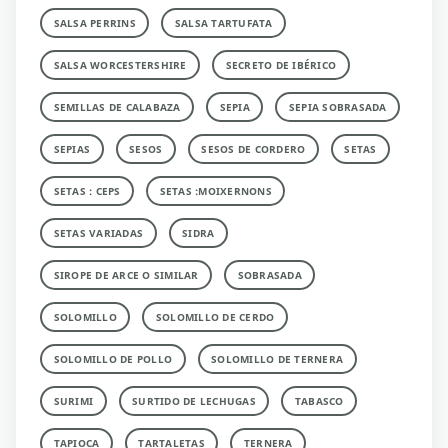
SALSA PERRINS
SALSA TARTUFATA
SALSA WORCESTERSHIRE
SECRETO DE IBÉRICO
SEMILLAS DE CALABAZA
SEPIA
SEPIA SOBRASADA
SEPIAS
SESOS
SESOS DE CORDERO
SETAS
SETAS : CEPS
SETAS :MOIXERNONS
SETAS VARIADAS
SIDRA
SIROPE DE ARCE O SIMILAR
SOBRASADA
SOLOMILLO
SOLOMILLO DE CERDO
SOLOMILLO DE POLLO
SOLOMILLO DE TERNERA
SURIMI
SURTIDO DE LECHUGAS
TABASCO
TAPIOCA
TARTALETAS
TERNERA