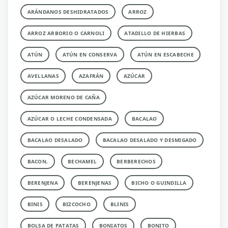
ARÁNDANOS DESHIDRATADOS
ARROZ
ARROZ ARBORIO O CARNOLI
ATADILLO DE HIERBAS
ATÚN
ATÚN EN CONSERVA
ATÚN EN ESCABECHE
AVELLANAS
AZAFRÁN
AZÚCAR
AZÚCAR MORENO DE CAÑA
AZÚCAR O LECHE CONDENSADA
BACALAO
BACALAO DESALADO
BACALAO DESALADO Y DESMIGADO
BACON.
BECHAMEL
BERBERECHOS
BERENJENA
BERENJENAS
BICHO O GUINDILLA
BINIS
BIZCOCHO
BLINIS
BOLSA DE PATATAS
BONIATOS
BONITO