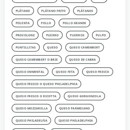
PLÁTANO
PLÁTANO FRITO
PLÁTANOS
POLENTA
POLLO
POLLO GRANDE
PROVOLONE
PUERRO
PUERROS
PULPO
PUNTILLITAS
QUESO
QUESO CAMEMBERT
QUESO CAMEMBERT O BRIE
QUESO DE CABRA
QUESO EMMENTAL
QUESO FETA
QUESO FRESCO
QUESO FRESCO O QUESO PHILADELPHIA
QUESO FRESCO O RICOTTA
QUESO GORGONZOLA
QUESO MOZZARELLA
QUESO PARMESANO
QUESO PHILADELFIA
QUESO PHILADELPHIA