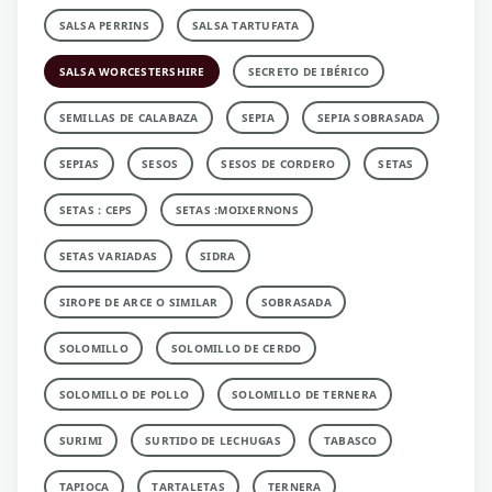
SALSA PERRINS
SALSA TARTUFATA
SALSA WORCESTERSHIRE
SECRETO DE IBÉRICO
SEMILLAS DE CALABAZA
SEPIA
SEPIA SOBRASADA
SEPIAS
SESOS
SESOS DE CORDERO
SETAS
SETAS : CEPS
SETAS :MOIXERNONS
SETAS VARIADAS
SIDRA
SIROPE DE ARCE O SIMILAR
SOBRASADA
SOLOMILLO
SOLOMILLO DE CERDO
SOLOMILLO DE POLLO
SOLOMILLO DE TERNERA
SURIMI
SURTIDO DE LECHUGAS
TABASCO
TAPIOCA
TARTALETAS
TERNERA