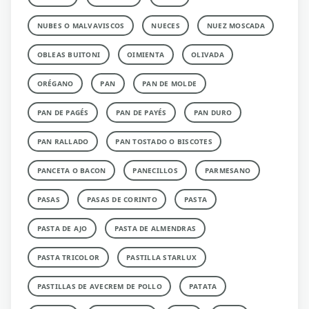
NUBES O MALVAVISCOS
NUECES
NUEZ MOSCADA
OBLEAS BUITONI
OIMIENTA
OLIVADA
ORÉGANO
PAN
PAN DE MOLDE
PAN DE PAGÉS
PAN DE PAYÉS
PAN DURO
PAN RALLADO
PAN TOSTADO O BISCOTES
PANCETA O BACON
PANECILLOS
PARMESANO
PASAS
PASAS DE CORINTO
PASTA
PASTA DE AJO
PASTA DE ALMENDRAS
PASTA TRICOLOR
PASTILLA STARLUX
PASTILLAS DE AVECREM DE POLLO
PATATA