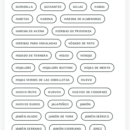
GUINDILLA
GUISANTES
GULAS
HABAS
HABITAS
HARINA
HARINA DE ALMENDRAS
HARINA DE AVENA
HIERBAS DE PROVENZA
HIERBAS PARA ENSALADAS
HÍGADO DE PATO
HIGADO DE TERNERA
HIGOS
HINOJO
HOJALDRE
HOJALDRE BUITONI
HOJAS DE MENTA
HOJAS VERDES DE LAS CEBOLLETAS
HUEVO
HUEVO FRITO
HUEVOS
HUEVOS DE CODORNIZ
HUEVOS DUROS
JALAPEÑOS
JAMÓN
JAMÓN ASADO
JAMÓN DE YORK
JAMÓN IBÉRICO
JAMÓN SERRANO
JAMÓN SSERRANO.
JEREZ