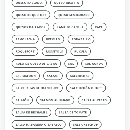
QUESO RALLADO.
QUESO RICOTTA
QUESO ROQUEFORT
QUESO SEMICURADO
QUESOS RALLADOS
RAMA DE CANELA
RAPE
REMOLACHA
REPOLLO
RODABALLO
ROQUEFORT
ROSSIYOLS
RÚCULA
RULO DE QUESO DE CABRA
SAL
SAL GORDA
SAL MALDON
SALAMI
SALCHICHAS
SALCHICHAS DE FRANKFURT
SALCHICHÓN O FUET
SALMÓN
SALMÓN AHUMADO
SALSA AL PESTO
SALSA DE BECHAMEL
SALSA DE TOMATE
SALSA HABANERA O TABASCO
SALSA KETCHUP