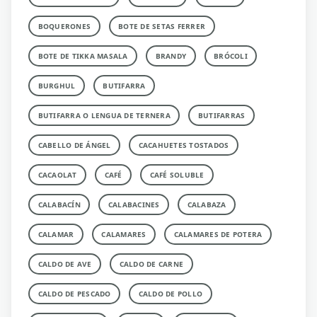
BOQUERONES
BOTE DE SETAS FERRER
BOTE DE TIKKA MASALA
BRANDY
BRÓCOLI
BURGHUL
BUTIFARRA
BUTIFARRA O LENGUA DE TERNERA
BUTIFARRAS
CABELLO DE ÁNGEL
CACAHUETES TOSTADOS
CACAOLAT
CAFÉ
CAFÉ SOLUBLE
CALABACÍN
CALABACINES
CALABAZA
CALAMAR
CALAMARES
CALAMARES DE POTERA
CALDO DE AVE
CALDO DE CARNE
CALDO DE PESCADO
CALDO DE POLLO