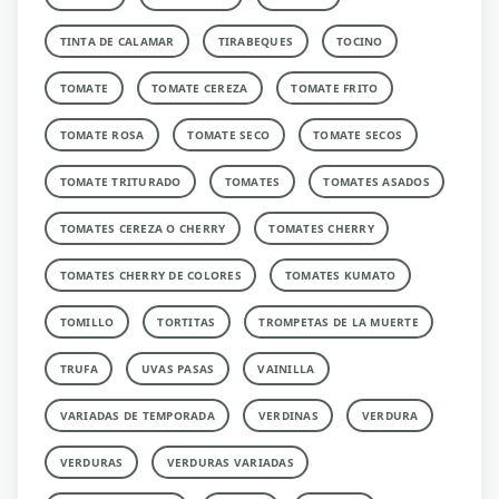
TINTA DE CALAMAR
TIRABEQUES
TOCINO
TOMATE
TOMATE CEREZA
TOMATE FRITO
TOMATE ROSA
TOMATE SECO
TOMATE SECOS
TOMATE TRITURADO
TOMATES
TOMATES ASADOS
TOMATES CEREZA O CHERRY
TOMATES CHERRY
TOMATES CHERRY DE COLORES
TOMATES KUMATO
TOMILLO
TORTITAS
TROMPETAS DE LA MUERTE
TRUFA
UVAS PASAS
VAINILLA
VARIADAS DE TEMPORADA
VERDINAS
VERDURA
VERDURAS
VERDURAS VARIADAS