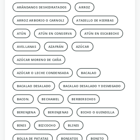
ARÁNDANOS DESHIDRATADOS
ARROZ
ARROZ ARBORIO O CARNOLI
ATADILLO DE HIERBAS
ATÚN
ATÚN EN CONSERVA
ATÚN EN ESCABECHE
AVELLANAS
AZAFRÁN
AZÚCAR
AZÚCAR MORENO DE CAÑA
AZÚCAR O LECHE CONDENSADA
BACALAO
BACALAO DESALADO
BACALAO DESALADO Y DESMIGADO
BACON.
BECHAMEL
BERBERECHOS
BERENJENA
BERENJENAS
BICHO O GUINDILLA
BINIS
BIZCOCHO
BLINIS
BOLSA DE PATATAS
BONIATOS
BONITO