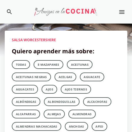
SALSA WORCESTERSHIRE
Quiero aprender más sobre:
TODAS
8 MAZAPANES
ACEITUNAS
ACEITUNAS NEGRAS
ACELGAS
AGUACATE
AGUACATES
AJOS
AJOS TIERNOS
ALBÓNDIGAS
ALBONDIGUILLAS
ALCACHOFAS
ALCAPARRAS
ALMEJAS
ALMENDRAS
ALMENDRAS MACHACADAS
ANCHOAS
APIO