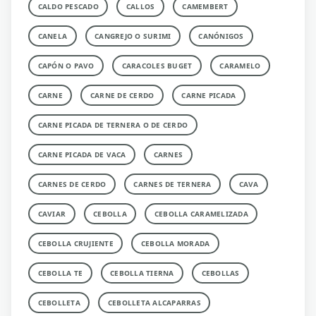
CALDO PESCADO
CALLOS
CAMEMBERT
CANELA
CANGREJO O SURIMI
CANÓNIGOS
CAPÓN O PAVO
CARACOLES BUGET
CARAMELO
CARNE
CARNE DE CERDO
CARNE PICADA
CARNE PICADA DE TERNERA O DE CERDO
CARNE PICADA DE VACA
CARNES
CARNES DE CERDO
CARNES DE TERNERA
CAVA
CAVIAR
CEBOLLA
CEBOLLA CARAMELIZADA
CEBOLLA CRUJIENTE
CEBOLLA MORADA
CEBOLLA TE
CEBOLLA TIERNA
CEBOLLAS
CEBOLLETA
CEBOLLETA ALCAPARRAS