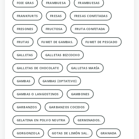
FOIE GRAS
FRAMBUESA
FRAMBUESAS
FRANKFURTS
FRESAS
FRESAS CONFITADAS
FRESONES
FRUCTOSA
FRUTA CONFITADA
FRUTAS
FUMET DE GAMBAS.
FUMET DE PESCADO
GALLETAS
GALLETAS BIZCOCHO
GALLETAS DE CHOCOLATE
GALLETAS MARÍA
GAMBAS
GAMBAS (OPTATIVO)
GAMBAS O LANGOSTINOS
GAMBONES
GARBANZOS
GARBANZOS COCIDOS
GELATINA EN POLVO NEUTRA
GERMINADOS.
GORGONZOLA
GOTAS DE LIMÓN SAL.
GRANADA