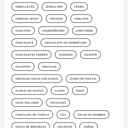
CEBOLLETAS
CEBOLLINO
CERDO
CEREZAS SECAS
CERVEZA
CHALOTA
CHALOTES
CHAMPIÑONES
CHISTORRA
CHOCOLATE
CHOCOLATE DE COBERTURA
CHOCOLATES KINDER
CHORIZO
CILANTR
CILANTRO
CIRUELAS
CIRUELAS PASAS SIN HUESO
CLARA DE HUEVO
CLARAS DE HUEVO
CLAVO
COCO
COCO RALLADO
COCOCHAS
COGOLLOS DE TUDELA
COL
COLAS DE GAMBAS
COLES DE BRUSELAS
COLIFLOR
COÑAC