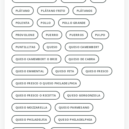
PLÁTANO
PLÁTANO FRITO
PLÁTANOS
POLENTA
POLLO
POLLO GRANDE
PROVOLONE
PUERRO
PUERROS
PULPO
PUNTILLITAS
QUESO
QUESO CAMEMBERT
QUESO CAMEMBERT O BRIE
QUESO DE CABRA
QUESO EMMENTAL
QUESO FETA
QUESO FRESCO
QUESO FRESCO O QUESO PHILADELPHIA
QUESO FRESCO O RICOTTA
QUESO GORGONZOLA
QUESO MOZZARELLA
QUESO PARMESANO
QUESO PHILADELFIA
QUESO PHILADELPHIA