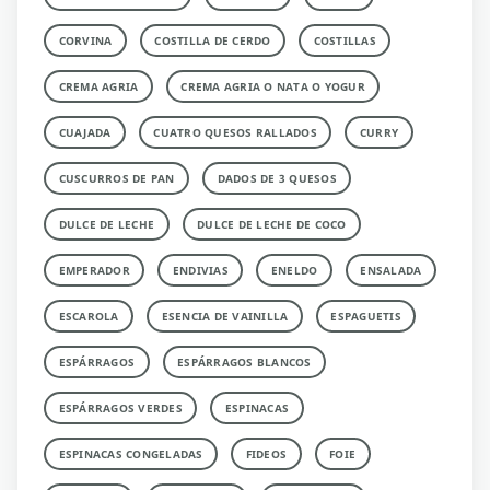
CORVINA
COSTILLA DE CERDO
COSTILLAS
CREMA AGRIA
CREMA AGRIA O NATA O YOGUR
CUAJADA
CUATRO QUESOS RALLADOS
CURRY
CUSCURROS DE PAN
DADOS DE 3 QUESOS
DULCE DE LECHE
DULCE DE LECHE DE COCO
EMPERADOR
ENDIVIAS
ENELDO
ENSALADA
ESCAROLA
ESENCIA DE VAINILLA
ESPAGUETIS
ESPÁRRAGOS
ESPÁRRAGOS BLANCOS
ESPÁRRAGOS VERDES
ESPINACAS
ESPINACAS CONGELADAS
FIDEOS
FOIE