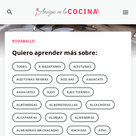
RODABALLO
Quiero aprender más sobre:
TODAS
8 MAZAPANES
ACEITUNAS
ACEITUNAS NEGRAS
ACELGAS
AGUACATE
AGUACATES
AJOS
AJOS TIERNOS
ALBÓNDIGAS
ALBONDIGUILLAS
ALCACHOFAS
ALCAPARRAS
ALMEJAS
ALMENDRAS
ALMENDRAS MACHACADAS
ANCHOAS
APIO