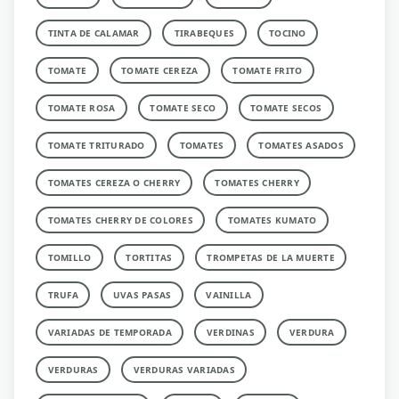
TINTA DE CALAMAR
TIRABEQUES
TOCINO
TOMATE
TOMATE CEREZA
TOMATE FRITO
TOMATE ROSA
TOMATE SECO
TOMATE SECOS
TOMATE TRITURADO
TOMATES
TOMATES ASADOS
TOMATES CEREZA O CHERRY
TOMATES CHERRY
TOMATES CHERRY DE COLORES
TOMATES KUMATO
TOMILLO
TORTITAS
TROMPETAS DE LA MUERTE
TRUFA
UVAS PASAS
VAINILLA
VARIADAS DE TEMPORADA
VERDINAS
VERDURA
VERDURAS
VERDURAS VARIADAS