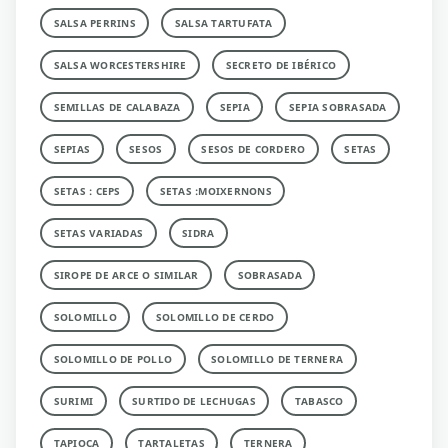
SALSA PERRINS
SALSA TARTUFATA
SALSA WORCESTERSHIRE
SECRETO DE IBÉRICO
SEMILLAS DE CALABAZA
SEPIA
SEPIA SOBRASADA
SEPIAS
SESOS
SESOS DE CORDERO
SETAS
SETAS : CEPS
SETAS :MOIXERNONS
SETAS VARIADAS
SIDRA
SIROPE DE ARCE O SIMILAR
SOBRASADA
SOLOMILLO
SOLOMILLO DE CERDO
SOLOMILLO DE POLLO
SOLOMILLO DE TERNERA
SURIMI
SURTIDO DE LECHUGAS
TABASCO
TAPIOCA
TARTALETAS
TERNERA