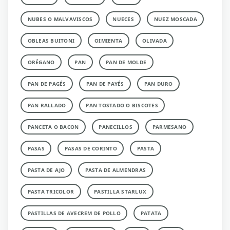
NUBES O MALVAVISCOS
NUECES
NUEZ MOSCADA
OBLEAS BUITONI
OIMIENTA
OLIVADA
ORÉGANO
PAN
PAN DE MOLDE
PAN DE PAGÉS
PAN DE PAYÉS
PAN DURO
PAN RALLADO
PAN TOSTADO O BISCOTES
PANCETA O BACON
PANECILLOS
PARMESANO
PASAS
PASAS DE CORINTO
PASTA
PASTA DE AJO
PASTA DE ALMENDRAS
PASTA TRICOLOR
PASTILLA STARLUX
PASTILLAS DE AVECREM DE POLLO
PATATA