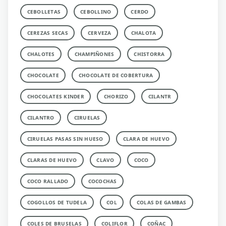
CEBOLLETAS
CEBOLLINO
CERDO
CEREZAS SECAS
CERVEZA
CHALOTA
CHALOTES
CHAMPIÑONES
CHISTORRA
CHOCOLATE
CHOCOLATE DE COBERTURA
CHOCOLATES KINDER
CHORIZO
CILANTR
CILANTRO
CIRUELAS
CIRUELAS PASAS SIN HUESO
CLARA DE HUEVO
CLARAS DE HUEVO
CLAVO
COCO
COCO RALLADO
COCOCHAS
COGOLLOS DE TUDELA
COL
COLAS DE GAMBAS
COLES DE BRUSELAS
COLIFLOR
COÑAC