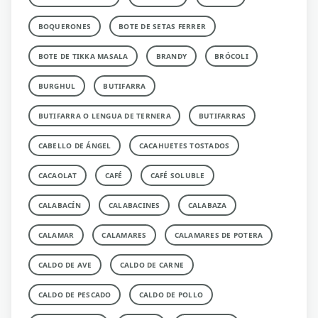
BOQUERONES
BOTE DE SETAS FERRER
BOTE DE TIKKA MASALA
BRANDY
BRÓCOLI
BURGHUL
BUTIFARRA
BUTIFARRA O LENGUA DE TERNERA
BUTIFARRAS
CABELLO DE ÁNGEL
CACAHUETES TOSTADOS
CACAOLAT
CAFÉ
CAFÉ SOLUBLE
CALABACÍN
CALABACINES
CALABAZA
CALAMAR
CALAMARES
CALAMARES DE POTERA
CALDO DE AVE
CALDO DE CARNE
CALDO DE PESCADO
CALDO DE POLLO