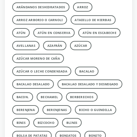
ARÁNDANOS DESHIDRATADOS
ARROZ
ARROZ ARBORIO O CARNOLI
ATADILLO DE HIERBAS
ATÚN
ATÚN EN CONSERVA
ATÚN EN ESCABECHE
AVELLANAS
AZAFRÁN
AZÚCAR
AZÚCAR MORENO DE CAÑA
AZÚCAR O LECHE CONDENSADA
BACALAO
BACALAO DESALADO
BACALAO DESALADO Y DESMIGADO
BACON.
BECHAMEL
BERBERECHOS
BERENJENA
BERENJENAS
BICHO O GUINDILLA
BINIS
BIZCOCHO
BLINIS
BOLSA DE PATATAS
BONIATOS
BONITO