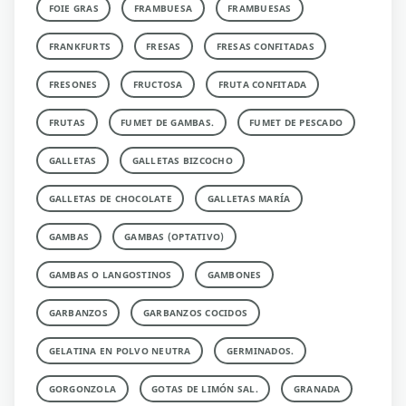
FOIE GRAS
FRAMBUESA
FRAMBUESAS
FRANKFURTS
FRESAS
FRESAS CONFITADAS
FRESONES
FRUCTOSA
FRUTA CONFITADA
FRUTAS
FUMET DE GAMBAS.
FUMET DE PESCADO
GALLETAS
GALLETAS BIZCOCHO
GALLETAS DE CHOCOLATE
GALLETAS MARÍA
GAMBAS
GAMBAS (OPTATIVO)
GAMBAS O LANGOSTINOS
GAMBONES
GARBANZOS
GARBANZOS COCIDOS
GELATINA EN POLVO NEUTRA
GERMINADOS.
GORGONZOLA
GOTAS DE LIMÓN SAL.
GRANADA