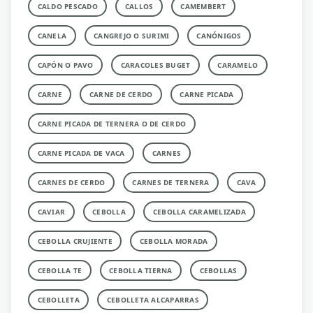
CALDO PESCADO
CALLOS
CAMEMBERT
CANELA
CANGREJO O SURIMI
CANÓNIGOS
CAPÓN O PAVO
CARACOLES BUGET
CARAMELO
CARNE
CARNE DE CERDO
CARNE PICADA
CARNE PICADA DE TERNERA O DE CERDO
CARNE PICADA DE VACA
CARNES
CARNES DE CERDO
CARNES DE TERNERA
CAVA
CAVIAR
CEBOLLA
CEBOLLA CARAMELIZADA
CEBOLLA CRUJIENTE
CEBOLLA MORADA
CEBOLLA TE
CEBOLLA TIERNA
CEBOLLAS
CEBOLLETA
CEBOLLETA ALCAPARRAS