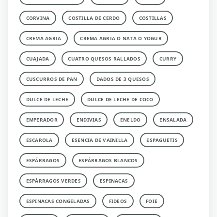
CORVINA
COSTILLA DE CERDO
COSTILLAS
CREMA AGRIA
CREMA AGRIA O NATA O YOGUR
CUAJADA
CUATRO QUESOS RALLADOS
CURRY
CUSCURROS DE PAN
DADOS DE 3 QUESOS
DULCE DE LECHE
DULCE DE LECHE DE COCO
EMPERADOR
ENDIVIAS
ENELDO
ENSALADA
ESCAROLA
ESENCIA DE VAINILLA
ESPAGUETIS
ESPÁRRAGOS
ESPÁRRAGOS BLANCOS
ESPÁRRAGOS VERDES
ESPINACAS
ESPINACAS CONGELADAS
FIDEOS
FOIE