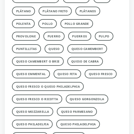
PLÁTANO
PLÁTANO FRITO
PLÁTANOS
POLENTA
POLLO
POLLO GRANDE
PROVOLONE
PUERRO
PUERROS
PULPO
PUNTILLITAS
QUESO
QUESO CAMEMBERT
QUESO CAMEMBERT O BRIE
QUESO DE CABRA
QUESO EMMENTAL
QUESO FETA
QUESO FRESCO
QUESO FRESCO O QUESO PHILADELPHIA
QUESO FRESCO O RICOTTA
QUESO GORGONZOLA
QUESO MOZZARELLA
QUESO PARMESANO
QUESO PHILADELFIA
QUESO PHILADELPHIA