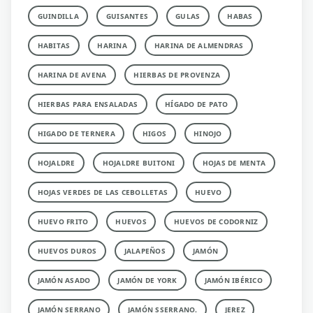
GUINDILLA
GUISANTES
GULAS
HABAS
HABITAS
HARINA
HARINA DE ALMENDRAS
HARINA DE AVENA
HIERBAS DE PROVENZA
HIERBAS PARA ENSALADAS
HÍGADO DE PATO
HIGADO DE TERNERA
HIGOS
HINOJO
HOJALDRE
HOJALDRE BUITONI
HOJAS DE MENTA
HOJAS VERDES DE LAS CEBOLLETAS
HUEVO
HUEVO FRITO
HUEVOS
HUEVOS DE CODORNIZ
HUEVOS DUROS
JALAPEÑOS
JAMÓN
JAMÓN ASADO
JAMÓN DE YORK
JAMÓN IBÉRICO
JAMÓN SERRANO
JAMÓN SSERRANO.
JEREZ