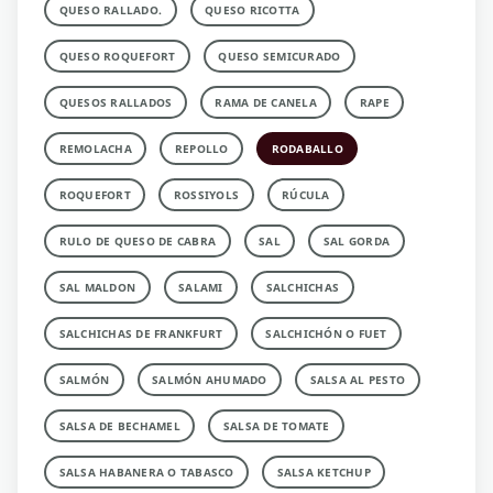
QUESO RALLADO.
QUESO RICOTTA
QUESO ROQUEFORT
QUESO SEMICURADO
QUESOS RALLADOS
RAMA DE CANELA
RAPE
REMOLACHA
REPOLLO
RODABALLO
ROQUEFORT
ROSSIYOLS
RÚCULA
RULO DE QUESO DE CABRA
SAL
SAL GORDA
SAL MALDON
SALAMI
SALCHICHAS
SALCHICHAS DE FRANKFURT
SALCHICHÓN O FUET
SALMÓN
SALMÓN AHUMADO
SALSA AL PESTO
SALSA DE BECHAMEL
SALSA DE TOMATE
SALSA HABANERA O TABASCO
SALSA KETCHUP