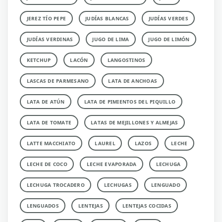
JEREZ TÍO PEPE
JUDÍAS BLANCAS
JUDÍAS VERDES
JUDÍAS VERDINAS
JUGO DE LIMA
JUGO DE LIMÓN
KETCHUP
LACÓN
LANGOSTINOS
LASCAS DE PARMESANO
LATA DE ANCHOAS
LATA DE ATÚN
LATA DE PIMIENTOS DEL PIQUILLO
LATA DE TOMATE
LATAS DE MEJILLONES Y ALMEJAS
LATTE MACCHIATO
LAUREL
LAZOS
LECHE
LECHE DE COCO
LECHE EVAPORADA
LECHUGA
LECHUGA TROCADERO
LECHUGAS
LENGUADO
LENGUADOS
LENTEJAS
LENTEJAS COCIDAS