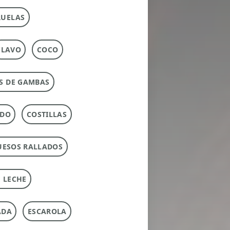
RUELAS
CLAVO
COCO
S DE GAMBAS
RDO
COSTILLAS
UESOS RALLADOS
 LECHE
ADA
ESCAROLA