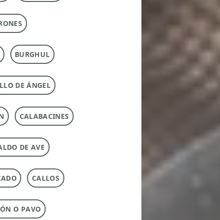
RONES
BURGHUL
LLO DE ÁNGEL
N
CALABACINES
ALDO DE AVE
CADO
CALLOS
ÓN O PAVO