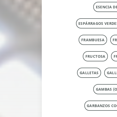
ESENCIA D
ESPÁRRAGOS VERDE
FRAMBUESA
F
FRUCTOSA
F
GALLETAS
GALL
GAMBAS (O
GARBANZOS CO