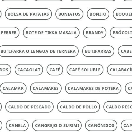
BOLSA DE PATATAS
BONIATOS
BONITO
BOQUE
 FERRER
BOTE DE TIKKA MASALA
BRANDY
BRÓCOLI
BUTIFARRA O LENGUA DE TERNERA
BUTIFARRAS
CABE
ADOS
CACAOLAT
CAFÉ
CAFÉ SOLUBLE
CALABACÍ
CALAMAR
CALAMARES
CALAMARES DE POTERA
C
CALDO DE PESCADO
CALDO DE POLLO
CALDO PES
CANELA
CANGREJO O SURIMI
CANÓNIGOS
CAP