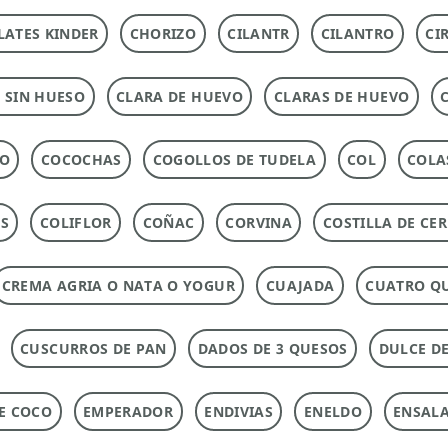
ATES KINDER
CHORIZO
CILANTR
CILANTRO
CI
 SIN HUESO
CLARA DE HUEVO
CLARAS DE HUEVO
DO
COCOCHAS
COGOLLOS DE TUDELA
COL
COLA
AS
COLIFLOR
COÑAC
CORVINA
COSTILLA DE CE
CREMA AGRIA O NATA O YOGUR
CUAJADA
CUATRO Q
CUSCURROS DE PAN
DADOS DE 3 QUESOS
DULCE DE
DE COCO
EMPERADOR
ENDIVIAS
ENELDO
ENSAL