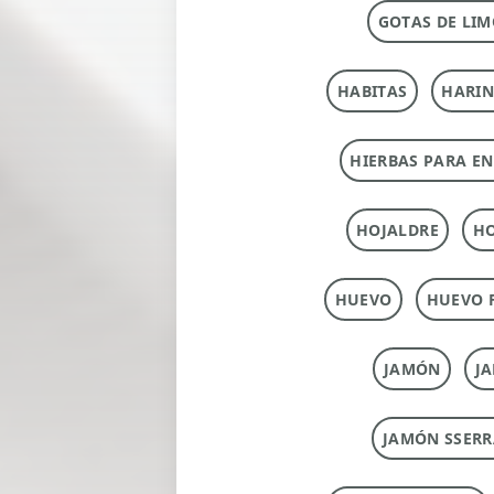
GOTAS DE LIM
HABITAS
HARI
HIERBAS PARA E
HOJALDRE
HO
HUEVO
HUEVO 
JAMÓN
J
JAMÓN SSERR