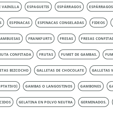
E VAINILLA
ESPAGUETIS
ESPÁRRAGOS
ESPÁRRAGOS
S
ESPINACAS
ESPINACAS CONGELADAS
FIDEOS
RAMBUESAS
FRANKFURTS
FRESAS
FRESAS CONFITA
RUTA CONFITADA
FRUTAS
FUMET DE GAMBAS.
FUM
ETAS BIZCOCHO
GALLETAS DE CHOCOLATE
GALLETAS 
PTATIVO)
GAMBAS O LANGOSTINOS
GAMBONES
G
CIDOS
GELATINA EN POLVO NEUTRA
GERMINADOS.