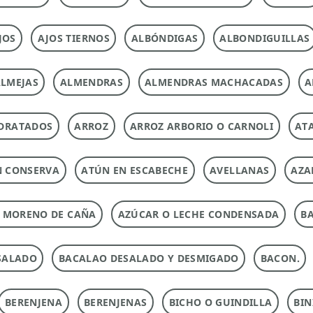
JOS
AJOS TIERNOS
ALBÓNDIGAS
ALBONDIGUILLAS
LMEJAS
ALMENDRAS
ALMENDRAS MACHACADAS
A
DRATADOS
ARROZ
ARROZ ARBORIO O CARNOLI
ATA
N CONSERVA
ATÚN EN ESCABECHE
AVELLANAS
AZA
 MORENO DE CAÑA
AZÚCAR O LECHE CONDENSADA
B
SALADO
BACALAO DESALADO Y DESMIGADO
BACON.
BERENJENA
BERENJENAS
BICHO O GUINDILLA
BIN