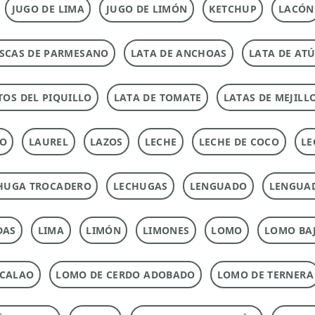
JUGO DE LIMA
JUGO DE LIMÓN
KETCHUP
LACÓN
SCAS DE PARMESANO
LATA DE ANCHOAS
LATA DE AT
TOS DEL PIQUILLO
LATA DE TOMATE
LATAS DE MEJILL
TO
LAUREL
LAZOS
LECHE
LECHE DE COCO
LE
HUGA TROCADERO
LECHUGAS
LENGUADO
LENGUA
DAS
LIMA
LIMÓN
LIMONES
LOMO
LOMO BAJ
ACALAO
LOMO DE CERDO ADOBADO
LOMO DE TERNERA