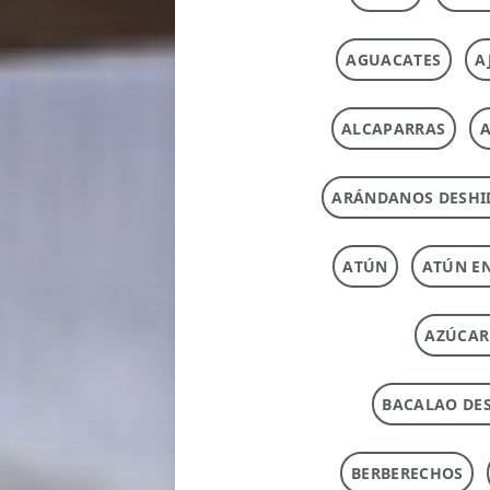
AGUACATES
A
ALCAPARRAS
A
ARÁNDANOS DESHI
ATÚN
ATÚN E
AZÚCAR
BACALAO DE
BERBERECHOS