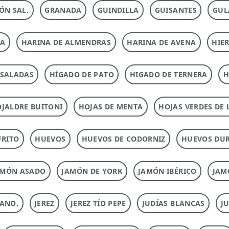
ÓN SAL.
GRANADA
GUINDILLA
GUISANTES
GUL
NA
HARINA DE ALMENDRAS
HARINA DE AVENA
HIE
NSALADAS
HÍGADO DE PATO
HIGADO DE TERNERA
H
JALDRE BUITONI
HOJAS DE MENTA
HOJAS VERDES DE 
FRITO
HUEVOS
HUEVOS DE CODORNIZ
HUEVOS DU
AMÓN ASADO
JAMÓN DE YORK
JAMÓN IBÉRICO
JAM
ANO.
JEREZ
JEREZ TÍO PEPE
JUDÍAS BLANCAS
J