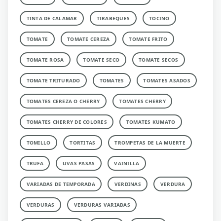
TINTA DE CALAMAR
TIRABEQUES
TOCINO
TOMATE
TOMATE CEREZA
TOMATE FRITO
TOMATE ROSA
TOMATE SECO
TOMATE SECOS
TOMATE TRITURADO
TOMATES
TOMATES ASADOS
TOMATES CEREZA O CHERRY
TOMATES CHERRY
TOMATES CHERRY DE COLORES
TOMATES KUMATO
TOMILLO
TORTITAS
TROMPETAS DE LA MUERTE
TRUFA
UVAS PASAS
VAINILLA
VARIADAS DE TEMPORADA
VERDINAS
VERDURA
VERDURAS
VERDURAS VARIADAS