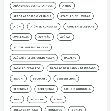
ARÁNDANOS DESHIDRATADOS
ARROZ
ARROZ ARBORIO O CARNOLI
ATADILLO DE HIERBAS
ATÚN
ATÚN EN CONSERVA
ATÚN EN ESCABECHE
AVELLANAS
AZAFRÁN
AZÚCAR
AZÚCAR MORENO DE CAÑA
AZÚCAR O LECHE CONDENSADA
BACALAO
BACALAO DESALADO
BACALAO DESALADO Y DESMIGADO
BACON.
BECHAMEL
BERBERECHOS
BERENJENA
BERENJENAS
BICHO O GUINDILLA
BINIS
BIZCOCHO
BLINIS
BOLSA DE PATATAS
BONIATOS
BONITO