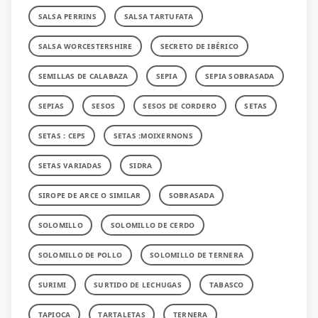
SALSA PERRINS
SALSA TARTUFATA
SALSA WORCESTERSHIRE
SECRETO DE IBÉRICO
SEMILLAS DE CALABAZA
SEPIA
SEPIA SOBRASADA
SEPIAS
SESOS
SESOS DE CORDERO
SETAS
SETAS : CEPS
SETAS :MOIXERNONS
SETAS VARIADAS
SIDRA
SIROPE DE ARCE O SIMILAR
SOBRASADA
SOLOMILLO
SOLOMILLO DE CERDO
SOLOMILLO DE POLLO
SOLOMILLO DE TERNERA
SURIMI
SURTIDO DE LECHUGAS
TABASCO
TAPIOCA
TARTALETAS
TERNERA