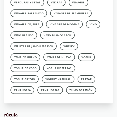
VERDURAS Y SETAS
VIEIRAS
VINAGRE
VINAGRE BALSÁMICO
VINAGRE DE FRAMBUESA
VINAGRE DE JEREZ
VINAGRE DE MÓDENA
VINO
VINO BLANCO
VINO BLANCO SECO
VIRUTAS DE JAMÓN IBÉRICO
WHISKY
YEMA DE HUEVO
YEMAS DE HUEVO
YOGUR
YOGUR DE COCO
YOGUR DE FRESAS
YOGUR GRIEGO
YOGURT NATURAL
ZA´ATAR
ZANAHORIA
ZANAHORIAS
ZUMO DE LIMÓN
rúcula