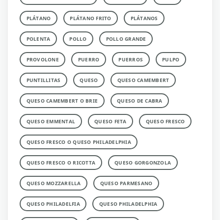
PLÁTANO
PLÁTANO FRITO
PLÁTANOS
POLENTA
POLLO
POLLO GRANDE
PROVOLONE
PUERRO
PUERROS
PULPO
PUNTILLITAS
QUESO
QUESO CAMEMBERT
QUESO CAMEMBERT O BRIE
QUESO DE CABRA
QUESO EMMENTAL
QUESO FETA
QUESO FRESCO
QUESO FRESCO O QUESO PHILADELPHIA
QUESO FRESCO O RICOTTA
QUESO GORGONZOLA
QUESO MOZZARELLA
QUESO PARMESANO
QUESO PHILADELFIA
QUESO PHILADELPHIA