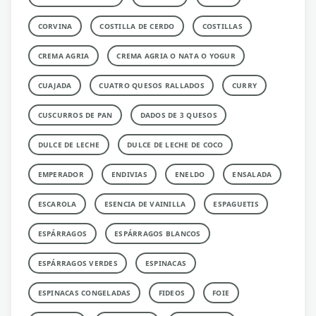
CORVINA
COSTILLA DE CERDO
COSTILLAS
CREMA AGRIA
CREMA AGRIA O NATA O YOGUR
CUAJADA
CUATRO QUESOS RALLADOS
CURRY
CUSCURROS DE PAN
DADOS DE 3 QUESOS
DULCE DE LECHE
DULCE DE LECHE DE COCO
EMPERADOR
ENDIVIAS
ENELDO
ENSALADA
ESCAROLA
ESENCIA DE VAINILLA
ESPAGUETIS
ESPÁRRAGOS
ESPÁRRAGOS BLANCOS
ESPÁRRAGOS VERDES
ESPINACAS
ESPINACAS CONGELADAS
FIDEOS
FOIE