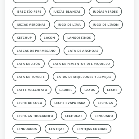
JEREZ TÍO PEPE
JUDÍAS BLANCAS
JUDÍAS VERDES
JUDÍAS VERDINAS
JUGO DE LIMA
JUGO DE LIMÓN
KETCHUP
LACÓN
LANGOSTINOS
LASCAS DE PARMESANO
LATA DE ANCHOAS
LATA DE ATÚN
LATA DE PIMIENTOS DEL PIQUILLO
LATA DE TOMATE
LATAS DE MEJILLONES Y ALMEJAS
LATTE MACCHIATO
LAUREL
LAZOS
LECHE
LECHE DE COCO
LECHE EVAPORADA
LECHUGA
LECHUGA TROCADERO
LECHUGAS
LENGUADO
LENGUADOS
LENTEJAS
LENTEJAS COCIDAS