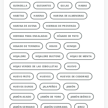
GUINDILLA
GUISANTES
GULAS
HABAS
HABITAS
HARINA
HARINA DE ALMENDRAS
HARINA DE AVENA
HIERBAS DE PROVENZA
HIERBAS PARA ENSALADAS
HÍGADO DE PATO
HIGADO DE TERNERA
HIGOS
HINOJO
HOJALDRE
HOJALDRE BUITONI
HOJAS DE MENTA
HOJAS VERDES DE LAS CEBOLLETAS
HUEVO
HUEVO FRITO
HUEVOS
HUEVOS DE CODORNIZ
HUEVOS DUROS
JALAPEÑOS
JAMÓN
JAMÓN ASADO
JAMÓN DE YORK
JAMÓN IBÉRICO
JAMÓN SERRANO
JAMÓN SSERRANO.
JEREZ