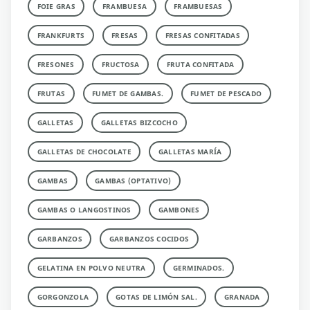
FOIE GRAS
FRAMBUESA
FRAMBUESAS
FRANKFURTS
FRESAS
FRESAS CONFITADAS
FRESONES
FRUCTOSA
FRUTA CONFITADA
FRUTAS
FUMET DE GAMBAS.
FUMET DE PESCADO
GALLETAS
GALLETAS BIZCOCHO
GALLETAS DE CHOCOLATE
GALLETAS MARÍA
GAMBAS
GAMBAS (OPTATIVO)
GAMBAS O LANGOSTINOS
GAMBONES
GARBANZOS
GARBANZOS COCIDOS
GELATINA EN POLVO NEUTRA
GERMINADOS.
GORGONZOLA
GOTAS DE LIMÓN SAL.
GRANADA