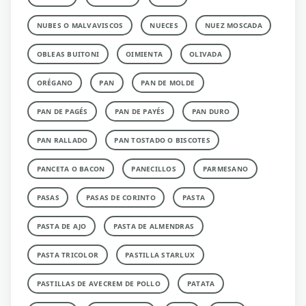
NUBES O MALVAVISCOS
NUECES
NUEZ MOSCADA
OBLEAS BUITONI
OIMIENTA
OLIVADA
ORÉGANO
PAN
PAN DE MOLDE
PAN DE PAGÉS
PAN DE PAYÉS
PAN DURO
PAN RALLADO
PAN TOSTADO O BISCOTES
PANCETA O BACON
PANECILLOS
PARMESANO
PASAS
PASAS DE CORINTO
PASTA
PASTA DE AJO
PASTA DE ALMENDRAS
PASTA TRICOLOR
PASTILLA STARLUX
PASTILLAS DE AVECREM DE POLLO
PATATA