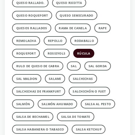
QUESO RALLADO.
QUESO RICOTTA
QUESO ROQUEFORT
QUESO SEMICURADO
QUESOS RALLADOS
RAMA DE CANELA
RAPE
REMOLACHA
REPOLLO
RODABALLO
ROQUEFORT
ROSSIYOLS
RÚCULA
RULO DE QUESO DE CABRA
SAL
SAL GORDA
SAL MALDON
SALAMI
SALCHICHAS
SALCHICHAS DE FRANKFURT
SALCHICHÓN O FUET
SALMÓN
SALMÓN AHUMADO
SALSA AL PESTO
SALSA DE BECHAMEL
SALSA DE TOMATE
SALSA HABANERA O TABASCO
SALSA KETCHUP