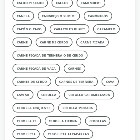
CALDO PESCADO
CALLOS
CAMEMBERT
CANELA
CANGREJO O SURIMI
CANÓNIGOS
CAPÓN O PAVO
CARACOLES BUGET
CARAMELO
CARNE
CARNE DE CERDO
CARNE PICADA
CARNE PICADA DE TERNERA O DE CERDO
CARNE PICADA DE VACA
CARNES
CARNES DE CERDO
CARNES DE TERNERA
CAVA
CAVIAR
CEBOLLA
CEBOLLA CARAMELIZADA
CEBOLLA CRUJIENTE
CEBOLLA MORADA
CEBOLLA TE
CEBOLLA TIERNA
CEBOLLAS
CEBOLLETA
CEBOLLETA ALCAPARRAS