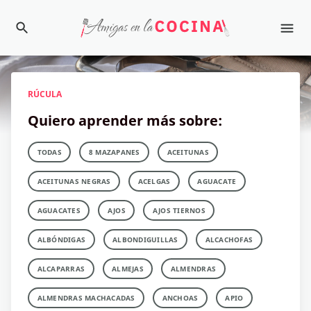
RÚCULA
Quiero aprender más sobre:
TODAS
8 MAZAPANES
ACEITUNAS
ACEITUNAS NEGRAS
ACELGAS
AGUACATE
AGUACATES
AJOS
AJOS TIERNOS
ALBÓNDIGAS
ALBONDIGUILLAS
ALCACHOFAS
ALCAPARRAS
ALMEJAS
ALMENDRAS
ALMENDRAS MACHACADAS
ANCHOAS
APIO