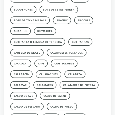
BOQUERONES
BOTE DE SETAS FERRER
BOTE DE TIKKA MASALA
BRANDY
BRÓCOLI
BURGHUL
BUTIFARRA
BUTIFARRA O LENGUA DE TERNERA
BUTIFARRAS
CABELLO DE ÁNGEL
CACAHUETES TOSTADOS
CACAOLAT
CAFÉ
CAFÉ SOLUBLE
CALABACÍN
CALABACINES
CALABAZA
CALAMAR
CALAMARES
CALAMARES DE POTERA
CALDO DE AVE
CALDO DE CARNE
CALDO DE PESCADO
CALDO DE POLLO