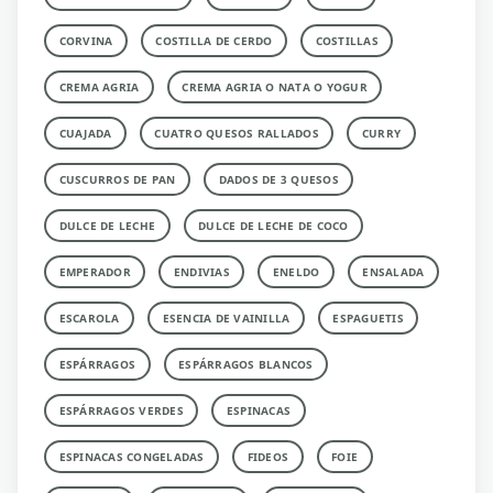
CORVINA
COSTILLA DE CERDO
COSTILLAS
CREMA AGRIA
CREMA AGRIA O NATA O YOGUR
CUAJADA
CUATRO QUESOS RALLADOS
CURRY
CUSCURROS DE PAN
DADOS DE 3 QUESOS
DULCE DE LECHE
DULCE DE LECHE DE COCO
EMPERADOR
ENDIVIAS
ENELDO
ENSALADA
ESCAROLA
ESENCIA DE VAINILLA
ESPAGUETIS
ESPÁRRAGOS
ESPÁRRAGOS BLANCOS
ESPÁRRAGOS VERDES
ESPINACAS
ESPINACAS CONGELADAS
FIDEOS
FOIE