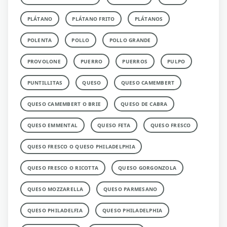
PLÁTANO
PLÁTANO FRITO
PLÁTANOS
POLENTA
POLLO
POLLO GRANDE
PROVOLONE
PUERRO
PUERROS
PULPO
PUNTILLITAS
QUESO
QUESO CAMEMBERT
QUESO CAMEMBERT O BRIE
QUESO DE CABRA
QUESO EMMENTAL
QUESO FETA
QUESO FRESCO
QUESO FRESCO O QUESO PHILADELPHIA
QUESO FRESCO O RICOTTA
QUESO GORGONZOLA
QUESO MOZZARELLA
QUESO PARMESANO
QUESO PHILADELFIA
QUESO PHILADELPHIA