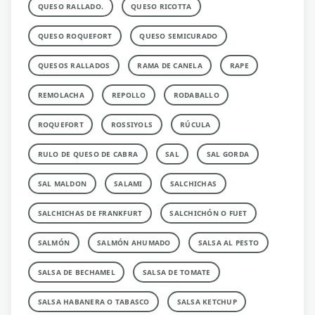
QUESO RALLADO.
QUESO RICOTTA
QUESO ROQUEFORT
QUESO SEMICURADO
QUESOS RALLADOS
RAMA DE CANELA
RAPE
REMOLACHA
REPOLLO
RODABALLO
ROQUEFORT
ROSSIYOLS
RÚCULA
RULO DE QUESO DE CABRA
SAL
SAL GORDA
SAL MALDON
SALAMI
SALCHICHAS
SALCHICHAS DE FRANKFURT
SALCHICHÓN O FUET
SALMÓN
SALMÓN AHUMADO
SALSA AL PESTO
SALSA DE BECHAMEL
SALSA DE TOMATE
SALSA HABANERA O TABASCO
SALSA KETCHUP