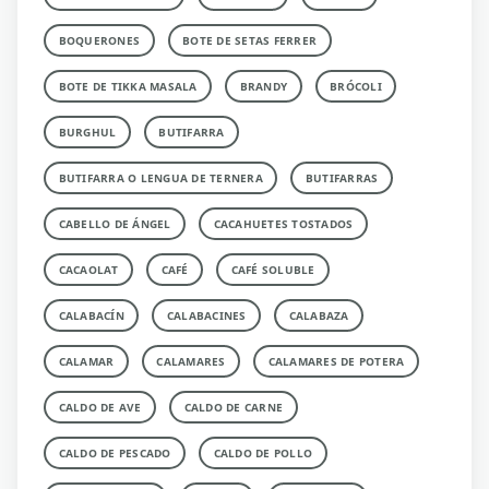
BOQUERONES
BOTE DE SETAS FERRER
BOTE DE TIKKA MASALA
BRANDY
BRÓCOLI
BURGHUL
BUTIFARRA
BUTIFARRA O LENGUA DE TERNERA
BUTIFARRAS
CABELLO DE ÁNGEL
CACAHUETES TOSTADOS
CACAOLAT
CAFÉ
CAFÉ SOLUBLE
CALABACÍN
CALABACINES
CALABAZA
CALAMAR
CALAMARES
CALAMARES DE POTERA
CALDO DE AVE
CALDO DE CARNE
CALDO DE PESCADO
CALDO DE POLLO