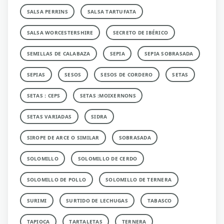
SALSA PERRINS
SALSA TARTUFATA
SALSA WORCESTERSHIRE
SECRETO DE IBÉRICO
SEMILLAS DE CALABAZA
SEPIA
SEPIA SOBRASADA
SEPIAS
SESOS
SESOS DE CORDERO
SETAS
SETAS : CEPS
SETAS :MOIXERNONS
SETAS VARIADAS
SIDRA
SIROPE DE ARCE O SIMILAR
SOBRASADA
SOLOMILLO
SOLOMILLO DE CERDO
SOLOMILLO DE POLLO
SOLOMILLO DE TERNERA
SURIMI
SURTIDO DE LECHUGAS
TABASCO
TAPIOCA
TARTALETAS
TERNERA