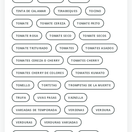
TINTA DE CALAMAR
TIRABEQUES
TOCINO
TOMATE
TOMATE CEREZA
TOMATE FRITO
TOMATE ROSA
TOMATE SECO
TOMATE SECOS
TOMATE TRITURADO
TOMATES
TOMATES ASADOS
TOMATES CEREZA O CHERRY
TOMATES CHERRY
TOMATES CHERRY DE COLORES
TOMATES KUMATO
TOMILLO
TORTITAS
TROMPETAS DE LA MUERTE
TRUFA
UVAS PASAS
VAINILLA
VARIADAS DE TEMPORADA
VERDINAS
VERDURA
VERDURAS
VERDURAS VARIADAS