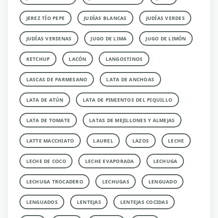
JEREZ TÍO PEPE
JUDÍAS BLANCAS
JUDÍAS VERDES
JUDÍAS VERDINAS
JUGO DE LIMA
JUGO DE LIMÓN
KETCHUP
LACÓN
LANGOSTINOS
LASCAS DE PARMESANO
LATA DE ANCHOAS
LATA DE ATÚN
LATA DE PIMIENTOS DEL PIQUILLO
LATA DE TOMATE
LATAS DE MEJILLONES Y ALMEJAS
LATTE MACCHIATO
LAUREL
LAZOS
LECHE
LECHE DE COCO
LECHE EVAPORADA
LECHUGA
LECHUGA TROCADERO
LECHUGAS
LENGUADO
LENGUADOS
LENTEJAS
LENTEJAS COCIDAS