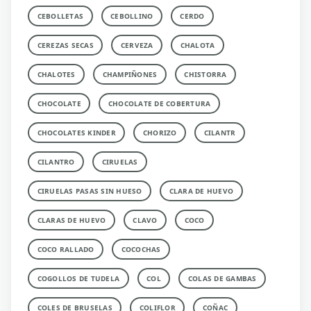
CEBOLLETAS
CEBOLLINO
CERDO
CEREZAS SECAS
CERVEZA
CHALOTA
CHALOTES
CHAMPIÑONES
CHISTORRA
CHOCOLATE
CHOCOLATE DE COBERTURA
CHOCOLATES KINDER
CHORIZO
CILANTR
CILANTRO
CIRUELAS
CIRUELAS PASAS SIN HUESO
CLARA DE HUEVO
CLARAS DE HUEVO
CLAVO
COCO
COCO RALLADO
COCOCHAS
COGOLLOS DE TUDELA
COL
COLAS DE GAMBAS
COLES DE BRUSELAS
COLIFLOR
COÑAC