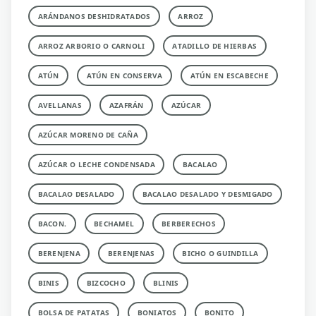
ARÁNDANOS DESHIDRATADOS
ARROZ
ARROZ ARBORIO O CARNOLI
ATADILLO DE HIERBAS
ATÚN
ATÚN EN CONSERVA
ATÚN EN ESCABECHE
AVELLANAS
AZAFRÁN
AZÚCAR
AZÚCAR MORENO DE CAÑA
AZÚCAR O LECHE CONDENSADA
BACALAO
BACALAO DESALADO
BACALAO DESALADO Y DESMIGADO
BACON.
BECHAMEL
BERBERECHOS
BERENJENA
BERENJENAS
BICHO O GUINDILLA
BINIS
BIZCOCHO
BLINIS
BOLSA DE PATATAS
BONIATOS
BONITO