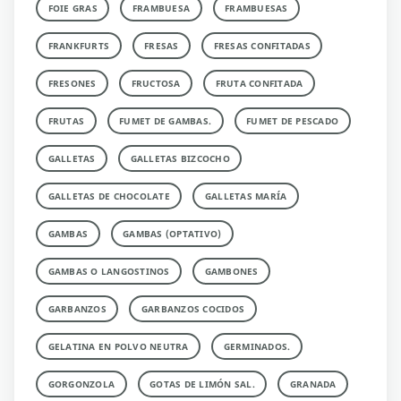
FOIE GRAS
FRAMBUESA
FRAMBUESAS
FRANKFURTS
FRESAS
FRESAS CONFITADAS
FRESONES
FRUCTOSA
FRUTA CONFITADA
FRUTAS
FUMET DE GAMBAS.
FUMET DE PESCADO
GALLETAS
GALLETAS BIZCOCHO
GALLETAS DE CHOCOLATE
GALLETAS MARÍA
GAMBAS
GAMBAS (OPTATIVO)
GAMBAS O LANGOSTINOS
GAMBONES
GARBANZOS
GARBANZOS COCIDOS
GELATINA EN POLVO NEUTRA
GERMINADOS.
GORGONZOLA
GOTAS DE LIMÓN SAL.
GRANADA