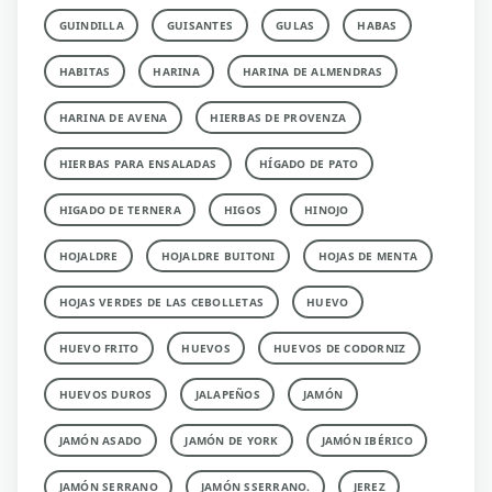
GUINDILLA
GUISANTES
GULAS
HABAS
HABITAS
HARINA
HARINA DE ALMENDRAS
HARINA DE AVENA
HIERBAS DE PROVENZA
HIERBAS PARA ENSALADAS
HÍGADO DE PATO
HIGADO DE TERNERA
HIGOS
HINOJO
HOJALDRE
HOJALDRE BUITONI
HOJAS DE MENTA
HOJAS VERDES DE LAS CEBOLLETAS
HUEVO
HUEVO FRITO
HUEVOS
HUEVOS DE CODORNIZ
HUEVOS DUROS
JALAPEÑOS
JAMÓN
JAMÓN ASADO
JAMÓN DE YORK
JAMÓN IBÉRICO
JAMÓN SERRANO
JAMÓN SSERRANO.
JEREZ