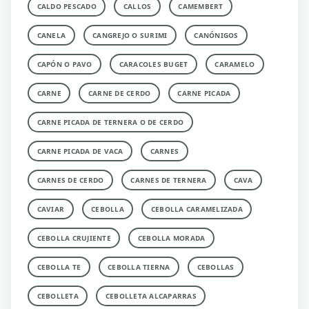
CALDO PESCADO
CALLOS
CAMEMBERT
CANELA
CANGREJO O SURIMI
CANÓNIGOS
CAPÓN O PAVO
CARACOLES BUGET
CARAMELO
CARNE
CARNE DE CERDO
CARNE PICADA
CARNE PICADA DE TERNERA O DE CERDO
CARNE PICADA DE VACA
CARNES
CARNES DE CERDO
CARNES DE TERNERA
CAVA
CAVIAR
CEBOLLA
CEBOLLA CARAMELIZADA
CEBOLLA CRUJIENTE
CEBOLLA MORADA
CEBOLLA TE
CEBOLLA TIERNA
CEBOLLAS
CEBOLLETA
CEBOLLETA ALCAPARRAS