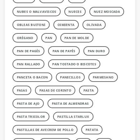
NUBES O MALVAVISCOS
NUECES
NUEZ MOSCADA
OBLEAS BUITONI
OIMIENTA
OLIVADA
ORÉGANO
PAN
PAN DE MOLDE
PAN DE PAGÉS
PAN DE PAYÉS
PAN DURO
PAN RALLADO
PAN TOSTADO O BISCOTES
PANCETA O BACON
PANECILLOS
PARMESANO
PASAS
PASAS DE CORINTO
PASTA
PASTA DE AJO
PASTA DE ALMENDRAS
PASTA TRICOLOR
PASTILLA STARLUX
PASTILLAS DE AVECREM DE POLLO
PATATA