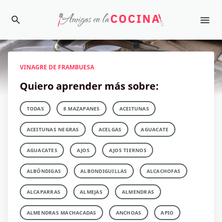
VINAGRE DE FRAMBUESA
Quiero aprender más sobre:
TODAS
8 MAZAPANES
ACEITUNAS
ACEITUNAS NEGRAS
ACELGAS
AGUACATE
AGUACATES
AJOS
AJOS TIERNOS
ALBÓNDIGAS
ALBONDIGUILLAS
ALCACHOFAS
ALCAPARRAS
ALMEJAS
ALMENDRAS
ALMENDRAS MACHACADAS
ANCHOAS
APIO