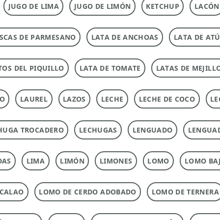
JUGO DE LIMA
JUGO DE LIMÓN
KETCHUP
LACÓN
SCAS DE PARMESANO
LATA DE ANCHOAS
LATA DE AT
TOS DEL PIQUILLO
LATA DE TOMATE
LATAS DE MEJILL
TO
LAUREL
LAZOS
LECHE
LECHE DE COCO
LE
HUGA TROCADERO
LECHUGAS
LENGUADO
LENGUA
DAS
LIMA
LIMÓN
LIMONES
LOMO
LOMO BAJ
ACALAO
LOMO DE CERDO ADOBADO
LOMO DE TERNERA