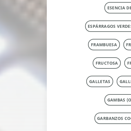
ESENCIA D
ESPÁRRAGOS VERDE
FRAMBUESA
F
FRUCTOSA
F
GALLETAS
GALL
GAMBAS (O
GARBANZOS CO