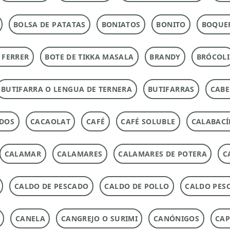
BOLSA DE PATATAS
BONIATOS
BONITO
BOQUE
 FERRER
BOTE DE TIKKA MASALA
BRANDY
BRÓCOLI
BUTIFARRA O LENGUA DE TERNERA
BUTIFARRAS
CABE
ADOS
CACAOLAT
CAFÉ
CAFÉ SOLUBLE
CALABACÍ
CALAMAR
CALAMARES
CALAMARES DE POTERA
C
CALDO DE PESCADO
CALDO DE POLLO
CALDO PES
CANELA
CANGREJO O SURIMI
CANÓNIGOS
CAP