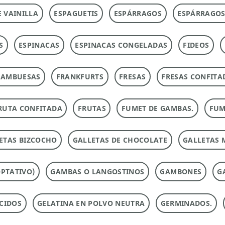
E VAINILLA
ESPAGUETIS
ESPÁRRAGOS
ESPÁRRAGOS
S
ESPINACAS
ESPINACAS CONGELADAS
FIDEOS
RAMBUESAS
FRANKFURTS
FRESAS
FRESAS CONFITA
RUTA CONFITADA
FRUTAS
FUMET DE GAMBAS.
FUM
ETAS BIZCOCHO
GALLETAS DE CHOCOLATE
GALLETAS 
PTATIVO)
GAMBAS O LANGOSTINOS
GAMBONES
G
CIDOS
GELATINA EN POLVO NEUTRA
GERMINADOS.