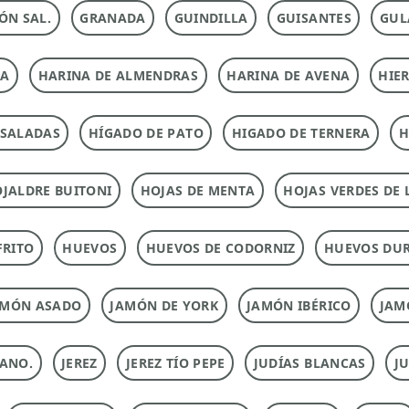
ÓN SAL.
GRANADA
GUINDILLA
GUISANTES
GUL
NA
HARINA DE ALMENDRAS
HARINA DE AVENA
HIE
NSALADAS
HÍGADO DE PATO
HIGADO DE TERNERA
H
JALDRE BUITONI
HOJAS DE MENTA
HOJAS VERDES DE 
FRITO
HUEVOS
HUEVOS DE CODORNIZ
HUEVOS DU
AMÓN ASADO
JAMÓN DE YORK
JAMÓN IBÉRICO
JAM
ANO.
JEREZ
JEREZ TÍO PEPE
JUDÍAS BLANCAS
J