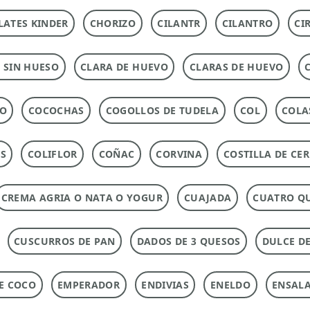
ATES KINDER
CHORIZO
CILANTR
CILANTRO
CI
 SIN HUESO
CLARA DE HUEVO
CLARAS DE HUEVO
DO
COCOCHAS
COGOLLOS DE TUDELA
COL
COLA
AS
COLIFLOR
COÑAC
CORVINA
COSTILLA DE CE
CREMA AGRIA O NATA O YOGUR
CUAJADA
CUATRO Q
CUSCURROS DE PAN
DADOS DE 3 QUESOS
DULCE DE
DE COCO
EMPERADOR
ENDIVIAS
ENELDO
ENSAL