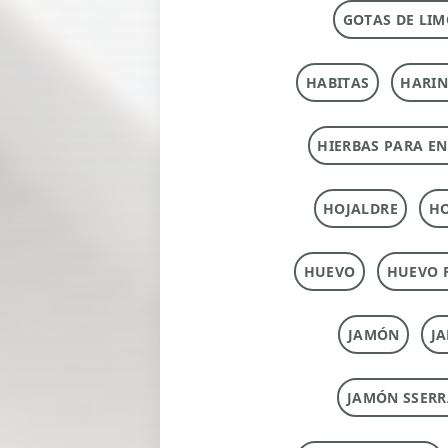
GOTAS DE LIM
HABITAS
HARI
HIERBAS PARA E
HOJALDRE
HO
HUEVO
HUEVO 
JAMÓN
J
JAMÓN SSERR