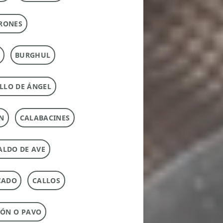
RONES
BURGHUL
LLO DE ÁNGEL
N
CALABACINES
ALDO DE AVE
CADO
CALLOS
ÓN O PAVO