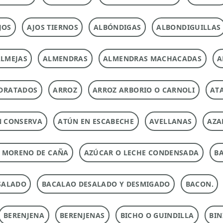
JOS
AJOS TIERNOS
ALBÓNDIGAS
ALBONDIGUILLAS
LMEJAS
ALMENDRAS
ALMENDRAS MACHACADAS
A
DRATADOS
ARROZ
ARROZ ARBORIO O CARNOLI
ATA
N CONSERVA
ATÚN EN ESCABECHE
AVELLANAS
AZA
 MORENO DE CAÑA
AZÚCAR O LECHE CONDENSADA
B
SALADO
BACALAO DESALADO Y DESMIGADO
BACON.
BERENJENA
BERENJENAS
BICHO O GUINDILLA
BIN