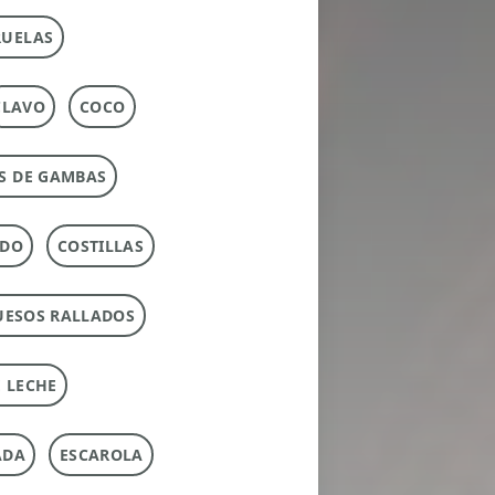
RUELAS
CLAVO
COCO
S DE GAMBAS
RDO
COSTILLAS
UESOS RALLADOS
 LECHE
ADA
ESCAROLA