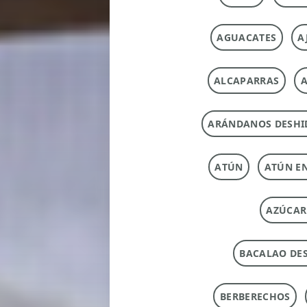
AGUACATES
A
ALCAPARRAS
A
ARÁNDANOS DESHI
ATÚN
ATÚN E
AZÚCAR
BACALAO DE
BERBERECHOS