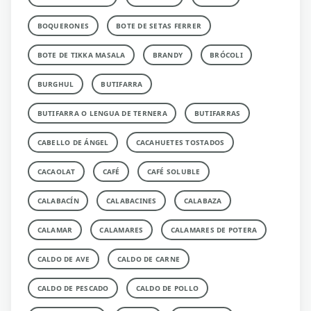
BOQUERONES
BOTE DE SETAS FERRER
BOTE DE TIKKA MASALA
BRANDY
BRÓCOLI
BURGHUL
BUTIFARRA
BUTIFARRA O LENGUA DE TERNERA
BUTIFARRAS
CABELLO DE ÁNGEL
CACAHUETES TOSTADOS
CACAOLAT
CAFÉ
CAFÉ SOLUBLE
CALABACÍN
CALABACINES
CALABAZA
CALAMAR
CALAMARES
CALAMARES DE POTERA
CALDO DE AVE
CALDO DE CARNE
CALDO DE PESCADO
CALDO DE POLLO