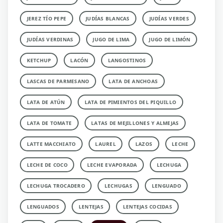
JEREZ TÍO PEPE
JUDÍAS BLANCAS
JUDÍAS VERDES
JUDÍAS VERDINAS
JUGO DE LIMA
JUGO DE LIMÓN
KETCHUP
LACÓN
LANGOSTINOS
LASCAS DE PARMESANO
LATA DE ANCHOAS
LATA DE ATÚN
LATA DE PIMIENTOS DEL PIQUILLO
LATA DE TOMATE
LATAS DE MEJILLONES Y ALMEJAS
LATTE MACCHIATO
LAUREL
LAZOS
LECHE
LECHE DE COCO
LECHE EVAPORADA
LECHUGA
LECHUGA TROCADERO
LECHUGAS
LENGUADO
LENGUADOS
LENTEJAS
LENTEJAS COCIDAS