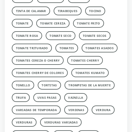
TINTA DE CALAMAR
TIRABEQUES
TOCINO
TOMATE
TOMATE CEREZA
TOMATE FRITO
TOMATE ROSA
TOMATE SECO
TOMATE SECOS
TOMATE TRITURADO
TOMATES
TOMATES ASADOS
TOMATES CEREZA O CHERRY
TOMATES CHERRY
TOMATES CHERRY DE COLORES
TOMATES KUMATO
TOMILLO
TORTITAS
TROMPETAS DE LA MUERTE
TRUFA
UVAS PASAS
VAINILLA
VARIADAS DE TEMPORADA
VERDINAS
VERDURA
VERDURAS
VERDURAS VARIADAS