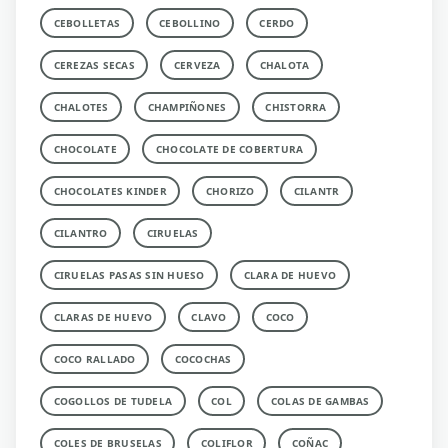
CEBOLLETAS
CEBOLLINO
CERDO
CEREZAS SECAS
CERVEZA
CHALOTA
CHALOTES
CHAMPIÑONES
CHISTORRA
CHOCOLATE
CHOCOLATE DE COBERTURA
CHOCOLATES KINDER
CHORIZO
CILANTR
CILANTRO
CIRUELAS
CIRUELAS PASAS SIN HUESO
CLARA DE HUEVO
CLARAS DE HUEVO
CLAVO
COCO
COCO RALLADO
COCOCHAS
COGOLLOS DE TUDELA
COL
COLAS DE GAMBAS
COLES DE BRUSELAS
COLIFLOR
COÑAC