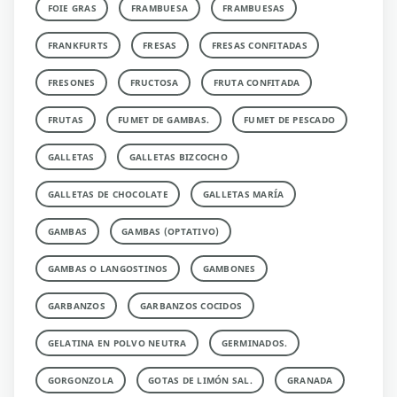
FOIE GRAS
FRAMBUESA
FRAMBUESAS
FRANKFURTS
FRESAS
FRESAS CONFITADAS
FRESONES
FRUCTOSA
FRUTA CONFITADA
FRUTAS
FUMET DE GAMBAS.
FUMET DE PESCADO
GALLETAS
GALLETAS BIZCOCHO
GALLETAS DE CHOCOLATE
GALLETAS MARÍA
GAMBAS
GAMBAS (OPTATIVO)
GAMBAS O LANGOSTINOS
GAMBONES
GARBANZOS
GARBANZOS COCIDOS
GELATINA EN POLVO NEUTRA
GERMINADOS.
GORGONZOLA
GOTAS DE LIMÓN SAL.
GRANADA