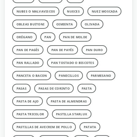
NUBES O MALVAVISCOS
NUECES
NUEZ MOSCADA
OBLEAS BUITONI
OIMIENTA
OLIVADA
ORÉGANO
PAN
PAN DE MOLDE
PAN DE PAGÉS
PAN DE PAYÉS
PAN DURO
PAN RALLADO
PAN TOSTADO O BISCOTES
PANCETA O BACON
PANECILLOS
PARMESANO
PASAS
PASAS DE CORINTO
PASTA
PASTA DE AJO
PASTA DE ALMENDRAS
PASTA TRICOLOR
PASTILLA STARLUX
PASTILLAS DE AVECREM DE POLLO
PATATA