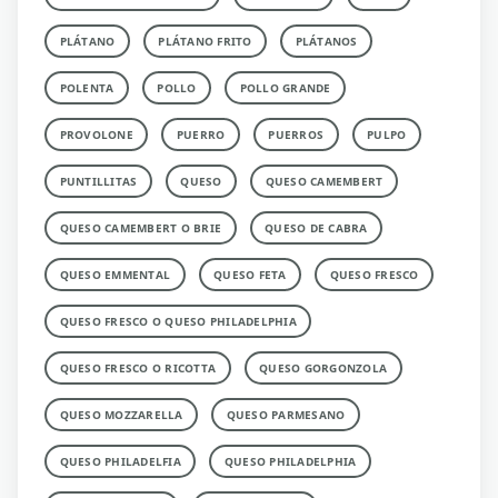
PLÁTANO
PLÁTANO FRITO
PLÁTANOS
POLENTA
POLLO
POLLO GRANDE
PROVOLONE
PUERRO
PUERROS
PULPO
PUNTILLITAS
QUESO
QUESO CAMEMBERT
QUESO CAMEMBERT O BRIE
QUESO DE CABRA
QUESO EMMENTAL
QUESO FETA
QUESO FRESCO
QUESO FRESCO O QUESO PHILADELPHIA
QUESO FRESCO O RICOTTA
QUESO GORGONZOLA
QUESO MOZZARELLA
QUESO PARMESANO
QUESO PHILADELFIA
QUESO PHILADELPHIA