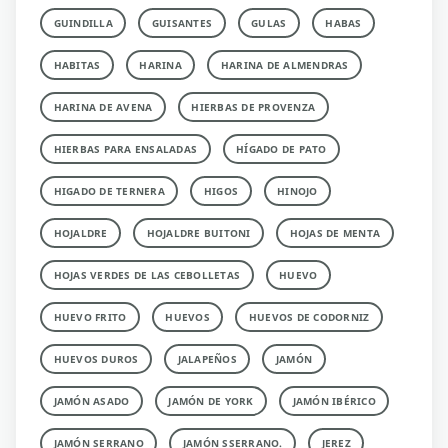
GUINDILLA
GUISANTES
GULAS
HABAS
HABITAS
HARINA
HARINA DE ALMENDRAS
HARINA DE AVENA
HIERBAS DE PROVENZA
HIERBAS PARA ENSALADAS
HÍGADO DE PATO
HIGADO DE TERNERA
HIGOS
HINOJO
HOJALDRE
HOJALDRE BUITONI
HOJAS DE MENTA
HOJAS VERDES DE LAS CEBOLLETAS
HUEVO
HUEVO FRITO
HUEVOS
HUEVOS DE CODORNIZ
HUEVOS DUROS
JALAPEÑOS
JAMÓN
JAMÓN ASADO
JAMÓN DE YORK
JAMÓN IBÉRICO
JAMÓN SERRANO
JAMÓN SSERRANO.
JEREZ