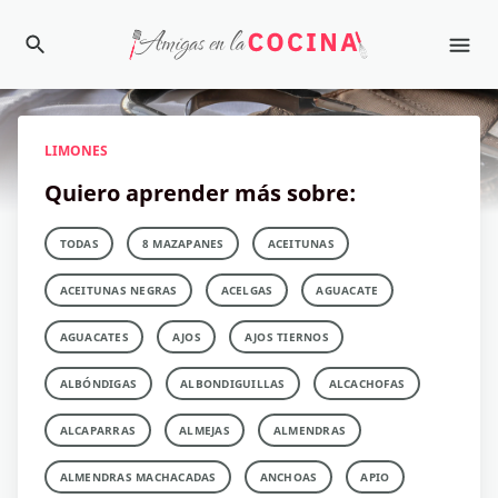
LIMONES
Quiero aprender más sobre:
TODAS
8 MAZAPANES
ACEITUNAS
ACEITUNAS NEGRAS
ACELGAS
AGUACATE
AGUACATES
AJOS
AJOS TIERNOS
ALBÓNDIGAS
ALBONDIGUILLAS
ALCACHOFAS
ALCAPARRAS
ALMEJAS
ALMENDRAS
ALMENDRAS MACHACADAS
ANCHOAS
APIO