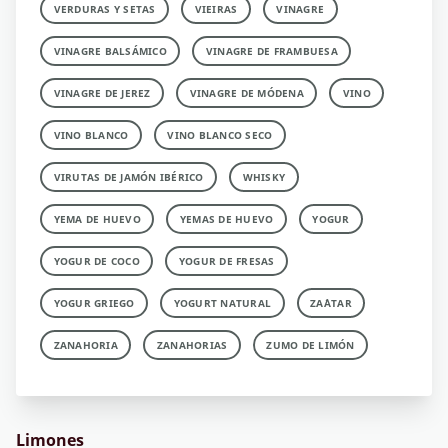
VERDURAS Y SETAS
VIEIRAS
VINAGRE
VINAGRE BALSÁMICO
VINAGRE DE FRAMBUESA
VINAGRE DE JEREZ
VINAGRE DE MÓDENA
VINO
VINO BLANCO
VINO BLANCO SECO
VIRUTAS DE JAMÓN IBÉRICO
WHISKY
YEMA DE HUEVO
YEMAS DE HUEVO
YOGUR
YOGUR DE COCO
YOGUR DE FRESAS
YOGUR GRIEGO
YOGURT NATURAL
ZA´ATAR
ZANAHORIA
ZANAHORIAS
ZUMO DE LIMÓN
Limones