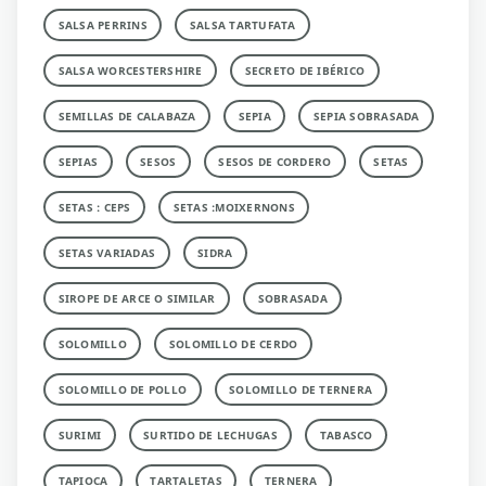
SALSA PERRINS
SALSA TARTUFATA
SALSA WORCESTERSHIRE
SECRETO DE IBÉRICO
SEMILLAS DE CALABAZA
SEPIA
SEPIA SOBRASADA
SEPIAS
SESOS
SESOS DE CORDERO
SETAS
SETAS : CEPS
SETAS :MOIXERNONS
SETAS VARIADAS
SIDRA
SIROPE DE ARCE O SIMILAR
SOBRASADA
SOLOMILLO
SOLOMILLO DE CERDO
SOLOMILLO DE POLLO
SOLOMILLO DE TERNERA
SURIMI
SURTIDO DE LECHUGAS
TABASCO
TAPIOCA
TARTALETAS
TERNERA