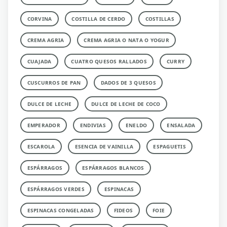
CORVINA
COSTILLA DE CERDO
COSTILLAS
CREMA AGRIA
CREMA AGRIA O NATA O YOGUR
CUAJADA
CUATRO QUESOS RALLADOS
CURRY
CUSCURROS DE PAN
DADOS DE 3 QUESOS
DULCE DE LECHE
DULCE DE LECHE DE COCO
EMPERADOR
ENDIVIAS
ENELDO
ENSALADA
ESCAROLA
ESENCIA DE VAINILLA
ESPAGUETIS
ESPÁRRAGOS
ESPÁRRAGOS BLANCOS
ESPÁRRAGOS VERDES
ESPINACAS
ESPINACAS CONGELADAS
FIDEOS
FOIE