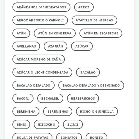
ARÁNDANOS DESHIDRATADOS
ARROZ
ARROZ ARBORIO O CARNOLI
ATADILLO DE HIERBAS
ATÚN
ATÚN EN CONSERVA
ATÚN EN ESCABECHE
AVELLANAS
AZAFRÁN
AZÚCAR
AZÚCAR MORENO DE CAÑA
AZÚCAR O LECHE CONDENSADA
BACALAO
BACALAO DESALADO
BACALAO DESALADO Y DESMIGADO
BACON.
BECHAMEL
BERBERECHOS
BERENJENA
BERENJENAS
BICHO O GUINDILLA
BINIS
BIZCOCHO
BLINIS
BOLSA DE PATATAS
BONIATOS
BONITO