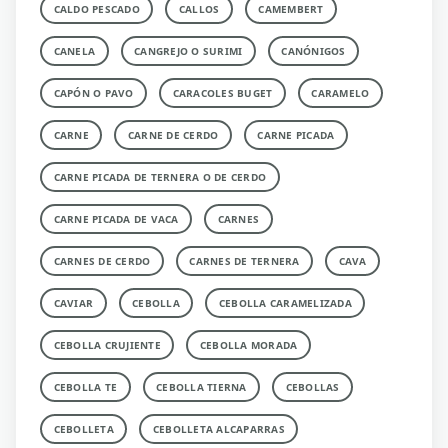
CALDO PESCADO
CALLOS
CAMEMBERT
CANELA
CANGREJO O SURIMI
CANÓNIGOS
CAPÓN O PAVO
CARACOLES BUGET
CARAMELO
CARNE
CARNE DE CERDO
CARNE PICADA
CARNE PICADA DE TERNERA O DE CERDO
CARNE PICADA DE VACA
CARNES
CARNES DE CERDO
CARNES DE TERNERA
CAVA
CAVIAR
CEBOLLA
CEBOLLA CARAMELIZADA
CEBOLLA CRUJIENTE
CEBOLLA MORADA
CEBOLLA TE
CEBOLLA TIERNA
CEBOLLAS
CEBOLLETA
CEBOLLETA ALCAPARRAS