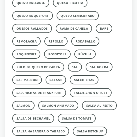
QUESO RALLADO.
QUESO RICOTTA
QUESO ROQUEFORT
QUESO SEMICURADO
QUESOS RALLADOS
RAMA DE CANELA
RAPE
REMOLACHA
REPOLLO
RODABALLO
ROQUEFORT
ROSSIYOLS
RÚCULA
RULO DE QUESO DE CABRA
SAL
SAL GORDA
SAL MALDON
SALAMI
SALCHICHAS
SALCHICHAS DE FRANKFURT
SALCHICHÓN O FUET
SALMÓN
SALMÓN AHUMADO
SALSA AL PESTO
SALSA DE BECHAMEL
SALSA DE TOMATE
SALSA HABANERA O TABASCO
SALSA KETCHUP