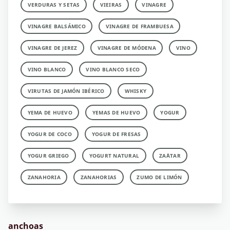
VERDURAS Y SETAS
VIEIRAS
VINAGRE
VINAGRE BALSÁMICO
VINAGRE DE FRAMBUESA
VINAGRE DE JEREZ
VINAGRE DE MÓDENA
VINO
VINO BLANCO
VINO BLANCO SECO
VIRUTAS DE JAMÓN IBÉRICO
WHISKY
YEMA DE HUEVO
YEMAS DE HUEVO
YOGUR
YOGUR DE COCO
YOGUR DE FRESAS
YOGUR GRIEGO
YOGURT NATURAL
ZA´ATAR
ZANAHORIA
ZANAHORIAS
ZUMO DE LIMÓN
anchoas