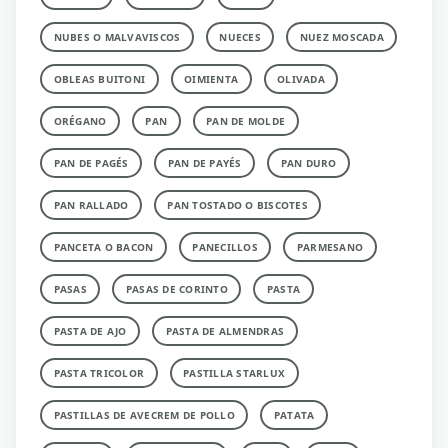
NUBES O MALVAVISCOS
NUECES
NUEZ MOSCADA
OBLEAS BUITONI
OIMIENTA
OLIVADA
ORÉGANO
PAN
PAN DE MOLDE
PAN DE PAGÉS
PAN DE PAYÉS
PAN DURO
PAN RALLADO
PAN TOSTADO O BISCOTES
PANCETA O BACON
PANECILLOS
PARMESANO
PASAS
PASAS DE CORINTO
PASTA
PASTA DE AJO
PASTA DE ALMENDRAS
PASTA TRICOLOR
PASTILLA STARLUX
PASTILLAS DE AVECREM DE POLLO
PATATA