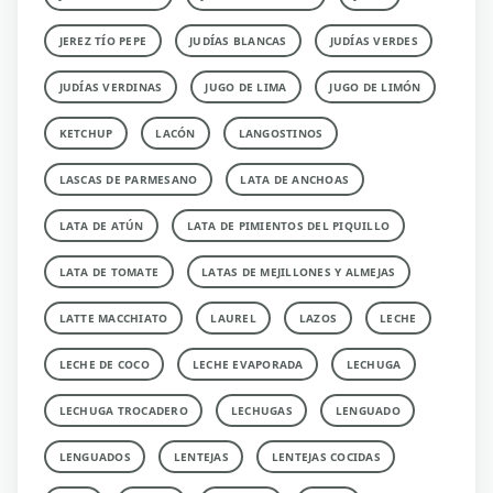
JEREZ TÍO PEPE
JUDÍAS BLANCAS
JUDÍAS VERDES
JUDÍAS VERDINAS
JUGO DE LIMA
JUGO DE LIMÓN
KETCHUP
LACÓN
LANGOSTINOS
LASCAS DE PARMESANO
LATA DE ANCHOAS
LATA DE ATÚN
LATA DE PIMIENTOS DEL PIQUILLO
LATA DE TOMATE
LATAS DE MEJILLONES Y ALMEJAS
LATTE MACCHIATO
LAUREL
LAZOS
LECHE
LECHE DE COCO
LECHE EVAPORADA
LECHUGA
LECHUGA TROCADERO
LECHUGAS
LENGUADO
LENGUADOS
LENTEJAS
LENTEJAS COCIDAS