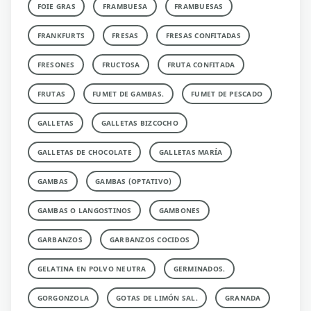
FOIE GRAS
FRAMBUESA
FRAMBUESAS
FRANKFURTS
FRESAS
FRESAS CONFITADAS
FRESONES
FRUCTOSA
FRUTA CONFITADA
FRUTAS
FUMET DE GAMBAS.
FUMET DE PESCADO
GALLETAS
GALLETAS BIZCOCHO
GALLETAS DE CHOCOLATE
GALLETAS MARÍA
GAMBAS
GAMBAS (OPTATIVO)
GAMBAS O LANGOSTINOS
GAMBONES
GARBANZOS
GARBANZOS COCIDOS
GELATINA EN POLVO NEUTRA
GERMINADOS.
GORGONZOLA
GOTAS DE LIMÓN SAL.
GRANADA