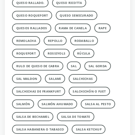
QUESO RALLADO.
QUESO RICOTTA
QUESO ROQUEFORT
QUESO SEMICURADO
QUESOS RALLADOS
RAMA DE CANELA
RAPE
REMOLACHA
REPOLLO
RODABALLO
ROQUEFORT
ROSSIYOLS
RÚCULA
RULO DE QUESO DE CABRA
SAL
SAL GORDA
SAL MALDON
SALAMI
SALCHICHAS
SALCHICHAS DE FRANKFURT
SALCHICHÓN O FUET
SALMÓN
SALMÓN AHUMADO
SALSA AL PESTO
SALSA DE BECHAMEL
SALSA DE TOMATE
SALSA HABANERA O TABASCO
SALSA KETCHUP