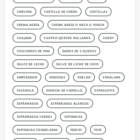
CORVINA
COSTILLA DE CERDO
COSTILLAS
CREMA AGRIA
CREMA AGRIA O NATA O YOGUR
CUAJADA
CUATRO QUESOS RALLADOS
CURRY
CUSCURROS DE PAN
DADOS DE 3 QUESOS
DULCE DE LECHE
DULCE DE LECHE DE COCO
EMPERADOR
ENDIVIAS
ENELDO
ENSALADA
ESCAROLA
ESENCIA DE VAINILLA
ESPAGUETIS
ESPÁRRAGOS
ESPÁRRAGOS BLANCOS
ESPÁRRAGOS VERDES
ESPINACAS
ESPINACAS CONGELADAS
FIDEOS
FOIE