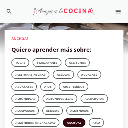
ANCHOAS
Quiero aprender más sobre:
TODAS
8 MAZAPANES
ACEITUNAS
ACEITUNAS NEGRAS
ACELGAS
AGUACATE
AGUACATES
AJOS
AJOS TIERNOS
ALBÓNDIGAS
ALBONDIGUILLAS
ALCACHOFAS
ALCAPARRAS
ALMEJAS
ALMENDRAS
ALMENDRAS MACHACADAS
ANCHOAS
APIO