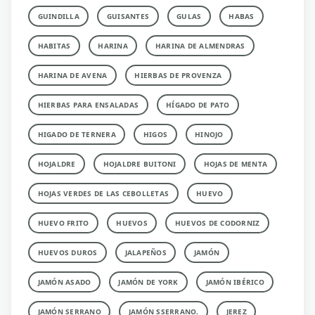
GUINDILLA
GUISANTES
GULAS
HABAS
HABITAS
HARINA
HARINA DE ALMENDRAS
HARINA DE AVENA
HIERBAS DE PROVENZA
HIERBAS PARA ENSALADAS
HÍGADO DE PATO
HIGADO DE TERNERA
HIGOS
HINOJO
HOJALDRE
HOJALDRE BUITONI
HOJAS DE MENTA
HOJAS VERDES DE LAS CEBOLLETAS
HUEVO
HUEVO FRITO
HUEVOS
HUEVOS DE CODORNIZ
HUEVOS DUROS
JALAPEÑOS
JAMÓN
JAMÓN ASADO
JAMÓN DE YORK
JAMÓN IBÉRICO
JAMÓN SERRANO
JAMÓN SSERRANO.
JEREZ