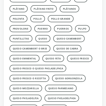
PLÁTANO
PLÁTANO FRITO
PLÁTANOS
POLENTA
POLLO
POLLO GRANDE
PROVOLONE
PUERRO
PUERROS
PULPO
PUNTILLITAS
QUESO
QUESO CAMEMBERT
QUESO CAMEMBERT O BRIE
QUESO DE CABRA
QUESO EMMENTAL
QUESO FETA
QUESO FRESCO
QUESO FRESCO O QUESO PHILADELPHIA
QUESO FRESCO O RICOTTA
QUESO GORGONZOLA
QUESO MOZZARELLA
QUESO PARMESANO
QUESO PHILADELFIA
QUESO PHILADELPHIA