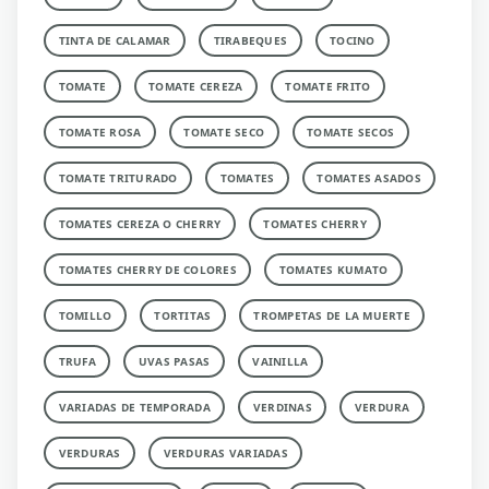
TINTA DE CALAMAR
TIRABEQUES
TOCINO
TOMATE
TOMATE CEREZA
TOMATE FRITO
TOMATE ROSA
TOMATE SECO
TOMATE SECOS
TOMATE TRITURADO
TOMATES
TOMATES ASADOS
TOMATES CEREZA O CHERRY
TOMATES CHERRY
TOMATES CHERRY DE COLORES
TOMATES KUMATO
TOMILLO
TORTITAS
TROMPETAS DE LA MUERTE
TRUFA
UVAS PASAS
VAINILLA
VARIADAS DE TEMPORADA
VERDINAS
VERDURA
VERDURAS
VERDURAS VARIADAS