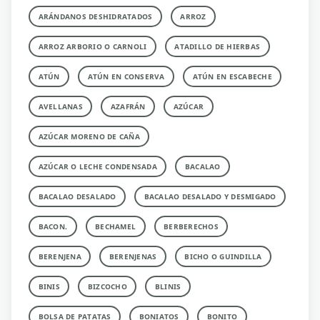
ARÁNDANOS DESHIDRATADOS
ARROZ
ARROZ ARBORIO O CARNOLI
ATADILLO DE HIERBAS
ATÚN
ATÚN EN CONSERVA
ATÚN EN ESCABECHE
AVELLANAS
AZAFRÁN
AZÚCAR
AZÚCAR MORENO DE CAÑA
AZÚCAR O LECHE CONDENSADA
BACALAO
BACALAO DESALADO
BACALAO DESALADO Y DESMIGADO
BACON.
BECHAMEL
BERBERECHOS
BERENJENA
BERENJENAS
BICHO O GUINDILLA
BINIS
BIZCOCHO
BLINIS
BOLSA DE PATATAS
BONIATOS
BONITO