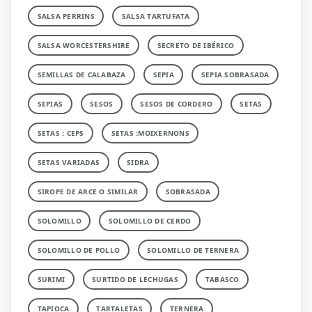
SALSA PERRINS
SALSA TARTUFATA
SALSA WORCESTERSHIRE
SECRETO DE IBÉRICO
SEMILLAS DE CALABAZA
SEPIA
SEPIA SOBRASADA
SEPIAS
SESOS
SESOS DE CORDERO
SETAS
SETAS : CEPS
SETAS :MOIXERNONS
SETAS VARIADAS
SIDRA
SIROPE DE ARCE O SIMILAR
SOBRASADA
SOLOMILLO
SOLOMILLO DE CERDO
SOLOMILLO DE POLLO
SOLOMILLO DE TERNERA
SURIMI
SURTIDO DE LECHUGAS
TABASCO
TAPIOCA
TARTALETAS
TERNERA