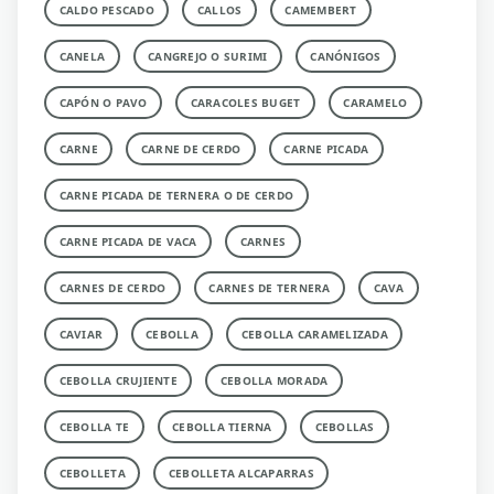
CALDO PESCADO
CALLOS
CAMEMBERT
CANELA
CANGREJO O SURIMI
CANÓNIGOS
CAPÓN O PAVO
CARACOLES BUGET
CARAMELO
CARNE
CARNE DE CERDO
CARNE PICADA
CARNE PICADA DE TERNERA O DE CERDO
CARNE PICADA DE VACA
CARNES
CARNES DE CERDO
CARNES DE TERNERA
CAVA
CAVIAR
CEBOLLA
CEBOLLA CARAMELIZADA
CEBOLLA CRUJIENTE
CEBOLLA MORADA
CEBOLLA TE
CEBOLLA TIERNA
CEBOLLAS
CEBOLLETA
CEBOLLETA ALCAPARRAS