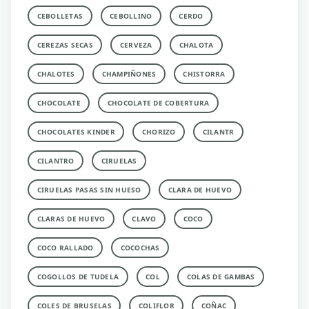
CEBOLLETAS
CEBOLLINO
CERDO
CEREZAS SECAS
CERVEZA
CHALOTA
CHALOTES
CHAMPIÑONES
CHISTORRA
CHOCOLATE
CHOCOLATE DE COBERTURA
CHOCOLATES KINDER
CHORIZO
CILANTR
CILANTRO
CIRUELAS
CIRUELAS PASAS SIN HUESO
CLARA DE HUEVO
CLARAS DE HUEVO
CLAVO
COCO
COCO RALLADO
COCOCHAS
COGOLLOS DE TUDELA
COL
COLAS DE GAMBAS
COLES DE BRUSELAS
COLIFLOR
COÑAC