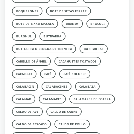
BOQUERONES
BOTE DE SETAS FERRER
BOTE DE TIKKA MASALA
BRANDY
BRÓCOLI
BURGHUL
BUTIFARRA
BUTIFARRA O LENGUA DE TERNERA
BUTIFARRAS
CABELLO DE ÁNGEL
CACAHUETES TOSTADOS
CACAOLAT
CAFÉ
CAFÉ SOLUBLE
CALABACÍN
CALABACINES
CALABAZA
CALAMAR
CALAMARES
CALAMARES DE POTERA
CALDO DE AVE
CALDO DE CARNE
CALDO DE PESCADO
CALDO DE POLLO