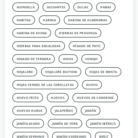
GUINDILLA
GUISANTES
GULAS
HABAS
HABITAS
HARINA
HARINA DE ALMENDRAS
HARINA DE AVENA
HIERBAS DE PROVENZA
HIERBAS PARA ENSALADAS
HÍGADO DE PATO
HIGADO DE TERNERA
HIGOS
HINOJO
HOJALDRE
HOJALDRE BUITONI
HOJAS DE MENTA
HOJAS VERDES DE LAS CEBOLLETAS
HUEVO
HUEVO FRITO
HUEVOS
HUEVOS DE CODORNIZ
HUEVOS DUROS
JALAPEÑOS
JAMÓN
JAMÓN ASADO
JAMÓN DE YORK
JAMÓN IBÉRICO
JAMÓN SERRANO
JAMÓN SSERRANO.
JEREZ