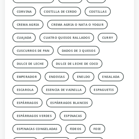
CORVINA
COSTILLA DE CERDO
COSTILLAS
CREMA AGRIA
CREMA AGRIA O NATA O YOGUR
CUAJADA
CUATRO QUESOS RALLADOS
CURRY
CUSCURROS DE PAN
DADOS DE 3 QUESOS
DULCE DE LECHE
DULCE DE LECHE DE COCO
EMPERADOR
ENDIVIAS
ENELDO
ENSALADA
ESCAROLA
ESENCIA DE VAINILLA
ESPAGUETIS
ESPÁRRAGOS
ESPÁRRAGOS BLANCOS
ESPÁRRAGOS VERDES
ESPINACAS
ESPINACAS CONGELADAS
FIDEOS
FOIE