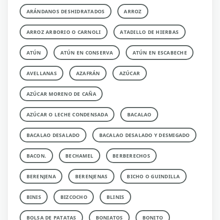
ARÁNDANOS DESHIDRATADOS
ARROZ
ARROZ ARBORIO O CARNOLI
ATADILLO DE HIERBAS
ATÚN
ATÚN EN CONSERVA
ATÚN EN ESCABECHE
AVELLANAS
AZAFRÁN
AZÚCAR
AZÚCAR MORENO DE CAÑA
AZÚCAR O LECHE CONDENSADA
BACALAO
BACALAO DESALADO
BACALAO DESALADO Y DESMIGADO
BACON.
BECHAMEL
BERBERECHOS
BERENJENA
BERENJENAS
BICHO O GUINDILLA
BINIS
BIZCOCHO
BLINIS
BOLSA DE PATATAS
BONIATOS
BONITO