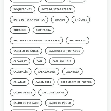
BOQUERONES
BOTE DE SETAS FERRER
BOTE DE TIKKA MASALA
BRANDY
BRÓCOLI
BURGHUL
BUTIFARRA
BUTIFARRA O LENGUA DE TERNERA
BUTIFARRAS
CABELLO DE ÁNGEL
CACAHUETES TOSTADOS
CACAOLAT
CAFÉ
CAFÉ SOLUBLE
CALABACÍN
CALABACINES
CALABAZA
CALAMAR
CALAMARES
CALAMARES DE POTERA
CALDO DE AVE
CALDO DE CARNE
CALDO DE PESCADO
CALDO DE POLLO