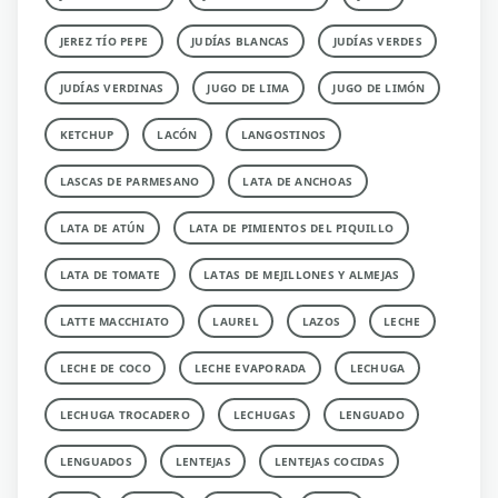
JEREZ TÍO PEPE
JUDÍAS BLANCAS
JUDÍAS VERDES
JUDÍAS VERDINAS
JUGO DE LIMA
JUGO DE LIMÓN
KETCHUP
LACÓN
LANGOSTINOS
LASCAS DE PARMESANO
LATA DE ANCHOAS
LATA DE ATÚN
LATA DE PIMIENTOS DEL PIQUILLO
LATA DE TOMATE
LATAS DE MEJILLONES Y ALMEJAS
LATTE MACCHIATO
LAUREL
LAZOS
LECHE
LECHE DE COCO
LECHE EVAPORADA
LECHUGA
LECHUGA TROCADERO
LECHUGAS
LENGUADO
LENGUADOS
LENTEJAS
LENTEJAS COCIDAS