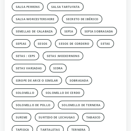
SALSA PERRINS
SALSA TARTUFATA
SALSA WORCESTERSHIRE
SECRETO DE IBÉRICO
SEMILLAS DE CALABAZA
SEPIA
SEPIA SOBRASADA
SEPIAS
SESOS
SESOS DE CORDERO
SETAS
SETAS : CEPS
SETAS :MOIXERNONS
SETAS VARIADAS
SIDRA
SIROPE DE ARCE O SIMILAR
SOBRASADA
SOLOMILLO
SOLOMILLO DE CERDO
SOLOMILLO DE POLLO
SOLOMILLO DE TERNERA
SURIMI
SURTIDO DE LECHUGAS
TABASCO
TAPIOCA
TARTALETAS
TERNERA