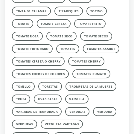
TINTA DE CALAMAR
TIRABEQUES
TOCINO
TOMATE
TOMATE CEREZA
TOMATE FRITO
TOMATE ROSA
TOMATE SECO
TOMATE SECOS
TOMATE TRITURADO
TOMATES
TOMATES ASADOS
TOMATES CEREZA O CHERRY
TOMATES CHERRY
TOMATES CHERRY DE COLORES
TOMATES KUMATO
TOMILLO
TORTITAS
TROMPETAS DE LA MUERTE
TRUFA
UVAS PASAS
VAINILLA
VARIADAS DE TEMPORADA
VERDINAS
VERDURA
VERDURAS
VERDURAS VARIADAS