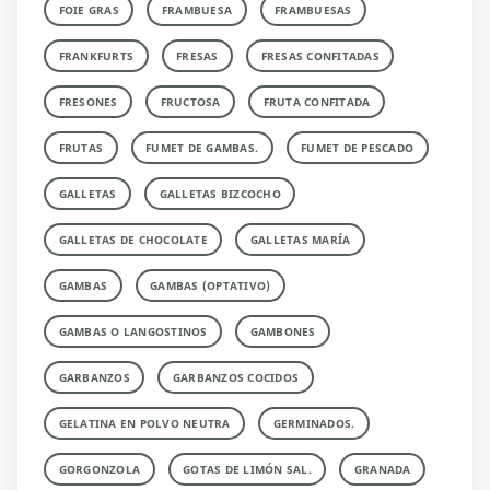
FOIE GRAS
FRAMBUESA
FRAMBUESAS
FRANKFURTS
FRESAS
FRESAS CONFITADAS
FRESONES
FRUCTOSA
FRUTA CONFITADA
FRUTAS
FUMET DE GAMBAS.
FUMET DE PESCADO
GALLETAS
GALLETAS BIZCOCHO
GALLETAS DE CHOCOLATE
GALLETAS MARÍA
GAMBAS
GAMBAS (OPTATIVO)
GAMBAS O LANGOSTINOS
GAMBONES
GARBANZOS
GARBANZOS COCIDOS
GELATINA EN POLVO NEUTRA
GERMINADOS.
GORGONZOLA
GOTAS DE LIMÓN SAL.
GRANADA