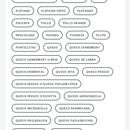
PLÁTANO
PLÁTANO FRITO
PLÁTANOS
POLENTA
POLLO
POLLO GRANDE
PROVOLONE
PUERRO
PUERROS
PULPO
PUNTILLITAS
QUESO
QUESO CAMEMBERT
QUESO CAMEMBERT O BRIE
QUESO DE CABRA
QUESO EMMENTAL
QUESO FETA
QUESO FRESCO
QUESO FRESCO O QUESO PHILADELPHIA
QUESO FRESCO O RICOTTA
QUESO GORGONZOLA
QUESO MOZZARELLA
QUESO PARMESANO
QUESO PHILADELFIA
QUESO PHILADELPHIA