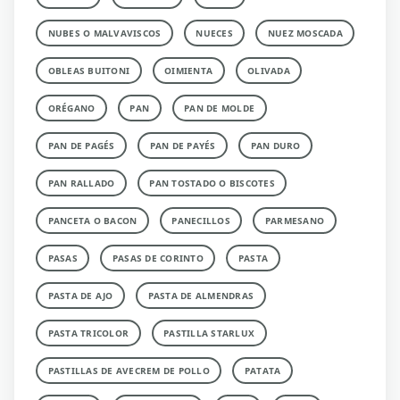
NUBES O MALVAVISCOS
NUECES
NUEZ MOSCADA
OBLEAS BUITONI
OIMIENTA
OLIVADA
ORÉGANO
PAN
PAN DE MOLDE
PAN DE PAGÉS
PAN DE PAYÉS
PAN DURO
PAN RALLADO
PAN TOSTADO O BISCOTES
PANCETA O BACON
PANECILLOS
PARMESANO
PASAS
PASAS DE CORINTO
PASTA
PASTA DE AJO
PASTA DE ALMENDRAS
PASTA TRICOLOR
PASTILLA STARLUX
PASTILLAS DE AVECREM DE POLLO
PATATA