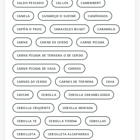
CALDO PESCADO
CALLOS
CAMEMBERT
CANELA
CANGREJO O SURIMI
CANÓNIGOS
CAPÓN O PAVO
CARACOLES BUGET
CARAMELO
CARNE
CARNE DE CERDO
CARNE PICADA
CARNE PICADA DE TERNERA O DE CERDO
CARNE PICADA DE VACA
CARNES
CARNES DE CERDO
CARNES DE TERNERA
CAVA
CAVIAR
CEBOLLA
CEBOLLA CARAMELIZADA
CEBOLLA CRUJIENTE
CEBOLLA MORADA
CEBOLLA TE
CEBOLLA TIERNA
CEBOLLAS
CEBOLLETA
CEBOLLETA ALCAPARRAS