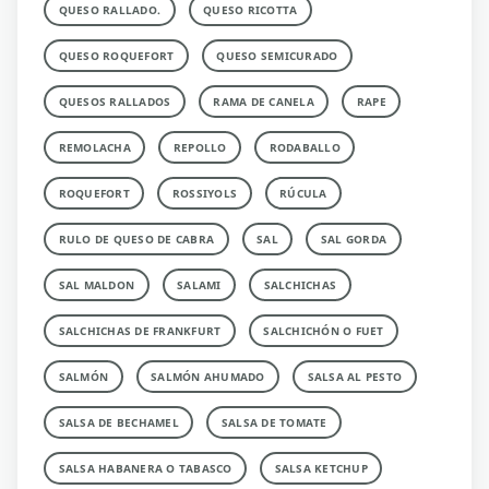
QUESO RALLADO.
QUESO RICOTTA
QUESO ROQUEFORT
QUESO SEMICURADO
QUESOS RALLADOS
RAMA DE CANELA
RAPE
REMOLACHA
REPOLLO
RODABALLO
ROQUEFORT
ROSSIYOLS
RÚCULA
RULO DE QUESO DE CABRA
SAL
SAL GORDA
SAL MALDON
SALAMI
SALCHICHAS
SALCHICHAS DE FRANKFURT
SALCHICHÓN O FUET
SALMÓN
SALMÓN AHUMADO
SALSA AL PESTO
SALSA DE BECHAMEL
SALSA DE TOMATE
SALSA HABANERA O TABASCO
SALSA KETCHUP