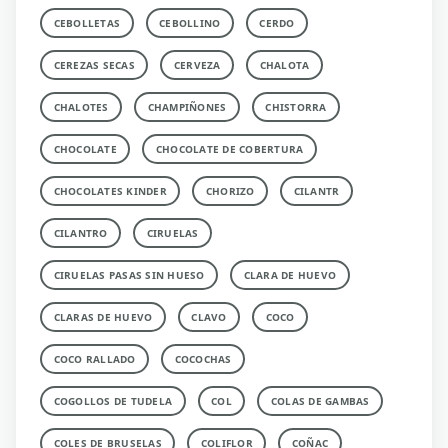
CEBOLLETAS
CEBOLLINO
CERDO
CEREZAS SECAS
CERVEZA
CHALOTA
CHALOTES
CHAMPIÑONES
CHISTORRA
CHOCOLATE
CHOCOLATE DE COBERTURA
CHOCOLATES KINDER
CHORIZO
CILANTR
CILANTRO
CIRUELAS
CIRUELAS PASAS SIN HUESO
CLARA DE HUEVO
CLARAS DE HUEVO
CLAVO
COCO
COCO RALLADO
COCOCHAS
COGOLLOS DE TUDELA
COL
COLAS DE GAMBAS
COLES DE BRUSELAS
COLIFLOR
COÑAC