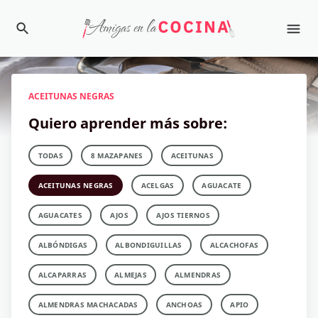
ACEITUNAS NEGRAS
Quiero aprender más sobre:
TODAS
8 MAZAPANES
ACEITUNAS
ACEITUNAS NEGRAS
ACELGAS
AGUACATE
AGUACATES
AJOS
AJOS TIERNOS
ALBÓNDIGAS
ALBONDIGUILLAS
ALCACHOFAS
ALCAPARRAS
ALMEJAS
ALMENDRAS
ALMENDRAS MACHACADAS
ANCHOAS
APIO