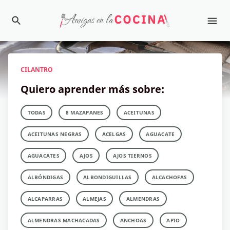
CILANTRO
Quiero aprender más sobre:
TODAS
8 MAZAPANES
ACEITUNAS
ACEITUNAS NEGRAS
ACELGAS
AGUACATE
AGUACATES
AJOS
AJOS TIERNOS
ALBÓNDIGAS
ALBONDIGUILLAS
ALCACHOFAS
ALCAPARRAS
ALMEJAS
ALMENDRAS
ALMENDRAS MACHACADAS
ANCHOAS
APIO