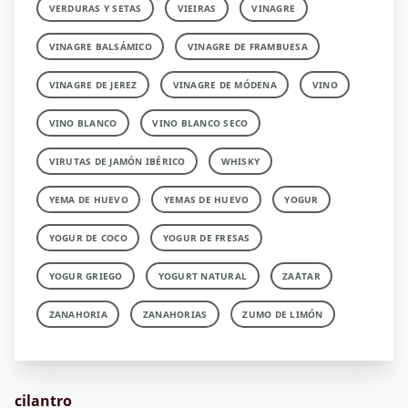
VERDURAS Y SETAS
VIEIRAS
VINAGRE
VINAGRE BALSÁMICO
VINAGRE DE FRAMBUESA
VINAGRE DE JEREZ
VINAGRE DE MÓDENA
VINO
VINO BLANCO
VINO BLANCO SECO
VIRUTAS DE JAMÓN IBÉRICO
WHISKY
YEMA DE HUEVO
YEMAS DE HUEVO
YOGUR
YOGUR DE COCO
YOGUR DE FRESAS
YOGUR GRIEGO
YOGURT NATURAL
ZA´ATAR
ZANAHORIA
ZANAHORIAS
ZUMO DE LIMÓN
cilantro