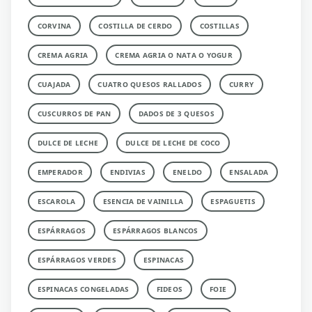
CORVINA
COSTILLA DE CERDO
COSTILLAS
CREMA AGRIA
CREMA AGRIA O NATA O YOGUR
CUAJADA
CUATRO QUESOS RALLADOS
CURRY
CUSCURROS DE PAN
DADOS DE 3 QUESOS
DULCE DE LECHE
DULCE DE LECHE DE COCO
EMPERADOR
ENDIVIAS
ENELDO
ENSALADA
ESCAROLA
ESENCIA DE VAINILLA
ESPAGUETIS
ESPÁRRAGOS
ESPÁRRAGOS BLANCOS
ESPÁRRAGOS VERDES
ESPINACAS
ESPINACAS CONGELADAS
FIDEOS
FOIE