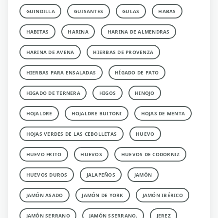
GUINDILLA
GUISANTES
GULAS
HABAS
HABITAS
HARINA
HARINA DE ALMENDRAS
HARINA DE AVENA
HIERBAS DE PROVENZA
HIERBAS PARA ENSALADAS
HÍGADO DE PATO
HIGADO DE TERNERA
HIGOS
HINOJO
HOJALDRE
HOJALDRE BUITONI
HOJAS DE MENTA
HOJAS VERDES DE LAS CEBOLLETAS
HUEVO
HUEVO FRITO
HUEVOS
HUEVOS DE CODORNIZ
HUEVOS DUROS
JALAPEÑOS
JAMÓN
JAMÓN ASADO
JAMÓN DE YORK
JAMÓN IBÉRICO
JAMÓN SERRANO
JAMÓN SSERRANO.
JEREZ