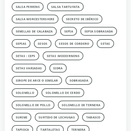
SALSA PERRINS
SALSA TARTUFATA
SALSA WORCESTERSHIRE
SECRETO DE IBÉRICO
SEMILLAS DE CALABAZA
SEPIA
SEPIA SOBRASADA
SEPIAS
SESOS
SESOS DE CORDERO
SETAS
SETAS : CEPS
SETAS :MOIXERNONS
SETAS VARIADAS
SIDRA
SIROPE DE ARCE O SIMILAR
SOBRASADA
SOLOMILLO
SOLOMILLO DE CERDO
SOLOMILLO DE POLLO
SOLOMILLO DE TERNERA
SURIMI
SURTIDO DE LECHUGAS
TABASCO
TAPIOCA
TARTALETAS
TERNERA