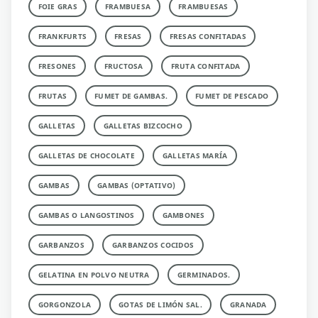
FOIE GRAS
FRAMBUESA
FRAMBUESAS
FRANKFURTS
FRESAS
FRESAS CONFITADAS
FRESONES
FRUCTOSA
FRUTA CONFITADA
FRUTAS
FUMET DE GAMBAS.
FUMET DE PESCADO
GALLETAS
GALLETAS BIZCOCHO
GALLETAS DE CHOCOLATE
GALLETAS MARÍA
GAMBAS
GAMBAS (OPTATIVO)
GAMBAS O LANGOSTINOS
GAMBONES
GARBANZOS
GARBANZOS COCIDOS
GELATINA EN POLVO NEUTRA
GERMINADOS.
GORGONZOLA
GOTAS DE LIMÓN SAL.
GRANADA