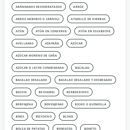
ARÁNDANOS DESHIDRATADOS
ARROZ
ARROZ ARBORIO O CARNOLI
ATADILLO DE HIERBAS
ATÚN
ATÚN EN CONSERVA
ATÚN EN ESCABECHE
AVELLANAS
AZAFRÁN
AZÚCAR
AZÚCAR MORENO DE CAÑA
AZÚCAR O LECHE CONDENSADA
BACALAO
BACALAO DESALADO
BACALAO DESALADO Y DESMIGADO
BACON.
BECHAMEL
BERBERECHOS
BERENJENA
BERENJENAS
BICHO O GUINDILLA
BINIS
BIZCOCHO
BLINIS
BOLSA DE PATATAS
BONIATOS
BONITO