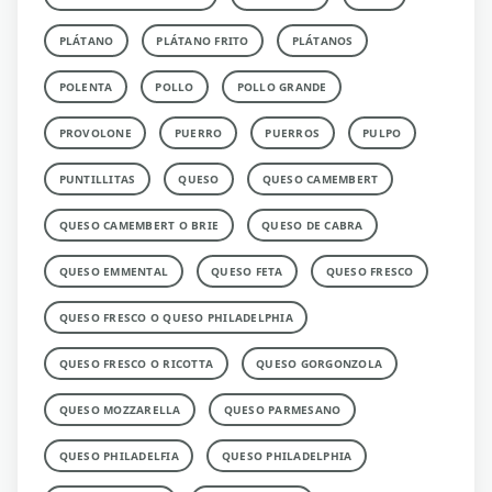
PLÁTANO
PLÁTANO FRITO
PLÁTANOS
POLENTA
POLLO
POLLO GRANDE
PROVOLONE
PUERRO
PUERROS
PULPO
PUNTILLITAS
QUESO
QUESO CAMEMBERT
QUESO CAMEMBERT O BRIE
QUESO DE CABRA
QUESO EMMENTAL
QUESO FETA
QUESO FRESCO
QUESO FRESCO O QUESO PHILADELPHIA
QUESO FRESCO O RICOTTA
QUESO GORGONZOLA
QUESO MOZZARELLA
QUESO PARMESANO
QUESO PHILADELFIA
QUESO PHILADELPHIA