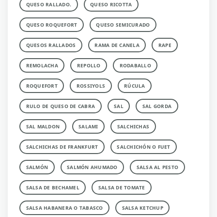
QUESO RALLADO.
QUESO RICOTTA
QUESO ROQUEFORT
QUESO SEMICURADO
QUESOS RALLADOS
RAMA DE CANELA
RAPE
REMOLACHA
REPOLLO
RODABALLO
ROQUEFORT
ROSSIYOLS
RÚCULA
RULO DE QUESO DE CABRA
SAL
SAL GORDA
SAL MALDON
SALAMI
SALCHICHAS
SALCHICHAS DE FRANKFURT
SALCHICHÓN O FUET
SALMÓN
SALMÓN AHUMADO
SALSA AL PESTO
SALSA DE BECHAMEL
SALSA DE TOMATE
SALSA HABANERA O TABASCO
SALSA KETCHUP