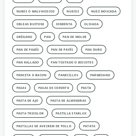
NUBES O MALVAVISCOS
NUECES
NUEZ MOSCADA
OBLEAS BUITONI
OIMIENTA
OLIVADA
ORÉGANO
PAN
PAN DE MOLDE
PAN DE PAGÉS
PAN DE PAYÉS
PAN DURO
PAN RALLADO
PAN TOSTADO O BISCOTES
PANCETA O BACON
PANECILLOS
PARMESANO
PASAS
PASAS DE CORINTO
PASTA
PASTA DE AJO
PASTA DE ALMENDRAS
PASTA TRICOLOR
PASTILLA STARLUX
PASTILLAS DE AVECREM DE POLLO
PATATA