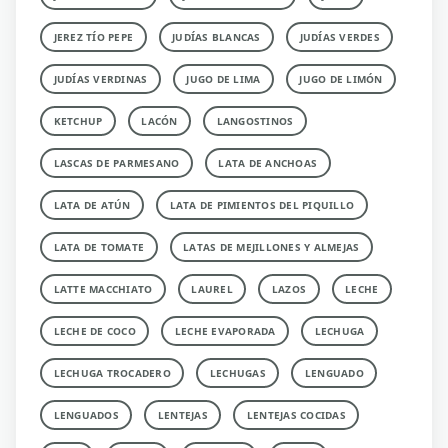
JEREZ TÍO PEPE
JUDÍAS BLANCAS
JUDÍAS VERDES
JUDÍAS VERDINAS
JUGO DE LIMA
JUGO DE LIMÓN
KETCHUP
LACÓN
LANGOSTINOS
LASCAS DE PARMESANO
LATA DE ANCHOAS
LATA DE ATÚN
LATA DE PIMIENTOS DEL PIQUILLO
LATA DE TOMATE
LATAS DE MEJILLONES Y ALMEJAS
LATTE MACCHIATO
LAUREL
LAZOS
LECHE
LECHE DE COCO
LECHE EVAPORADA
LECHUGA
LECHUGA TROCADERO
LECHUGAS
LENGUADO
LENGUADOS
LENTEJAS
LENTEJAS COCIDAS