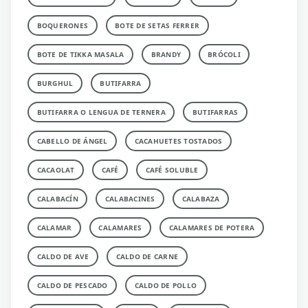
BOQUERONES
BOTE DE SETAS FERRER
BOTE DE TIKKA MASALA
BRANDY
BRÓCOLI
BURGHUL
BUTIFARRA
BUTIFARRA O LENGUA DE TERNERA
BUTIFARRAS
CABELLO DE ÁNGEL
CACAHUETES TOSTADOS
CACAOLAT
CAFÉ
CAFÉ SOLUBLE
CALABACÍN
CALABACINES
CALABAZA
CALAMAR
CALAMARES
CALAMARES DE POTERA
CALDO DE AVE
CALDO DE CARNE
CALDO DE PESCADO
CALDO DE POLLO