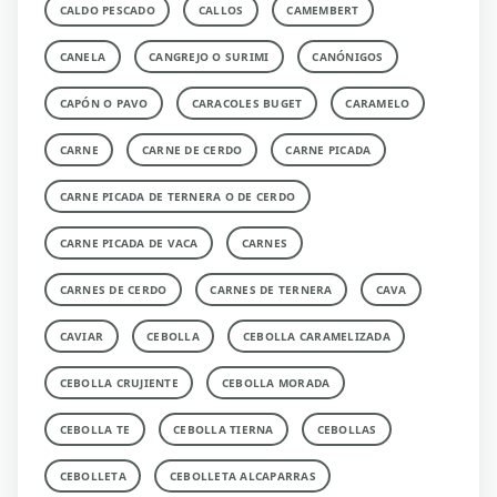
CALDO PESCADO
CALLOS
CAMEMBERT
CANELA
CANGREJO O SURIMI
CANÓNIGOS
CAPÓN O PAVO
CARACOLES BUGET
CARAMELO
CARNE
CARNE DE CERDO
CARNE PICADA
CARNE PICADA DE TERNERA O DE CERDO
CARNE PICADA DE VACA
CARNES
CARNES DE CERDO
CARNES DE TERNERA
CAVA
CAVIAR
CEBOLLA
CEBOLLA CARAMELIZADA
CEBOLLA CRUJIENTE
CEBOLLA MORADA
CEBOLLA TE
CEBOLLA TIERNA
CEBOLLAS
CEBOLLETA
CEBOLLETA ALCAPARRAS