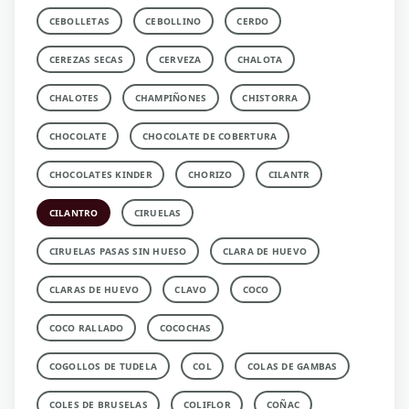
CEBOLLETAS
CEBOLLINO
CERDO
CEREZAS SECAS
CERVEZA
CHALOTA
CHALOTES
CHAMPIÑONES
CHISTORRA
CHOCOLATE
CHOCOLATE DE COBERTURA
CHOCOLATES KINDER
CHORIZO
CILANTR
CILANTRO
CIRUELAS
CIRUELAS PASAS SIN HUESO
CLARA DE HUEVO
CLARAS DE HUEVO
CLAVO
COCO
COCO RALLADO
COCOCHAS
COGOLLOS DE TUDELA
COL
COLAS DE GAMBAS
COLES DE BRUSELAS
COLIFLOR
COÑAC