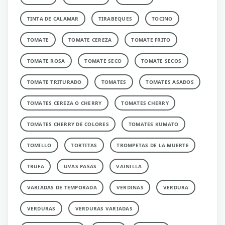
TINTA DE CALAMAR
TIRABEQUES
TOCINO
TOMATE
TOMATE CEREZA
TOMATE FRITO
TOMATE ROSA
TOMATE SECO
TOMATE SECOS
TOMATE TRITURADO
TOMATES
TOMATES ASADOS
TOMATES CEREZA O CHERRY
TOMATES CHERRY
TOMATES CHERRY DE COLORES
TOMATES KUMATO
TOMILLO
TORTITAS
TROMPETAS DE LA MUERTE
TRUFA
UVAS PASAS
VAINILLA
VARIADAS DE TEMPORADA
VERDINAS
VERDURA
VERDURAS
VERDURAS VARIADAS