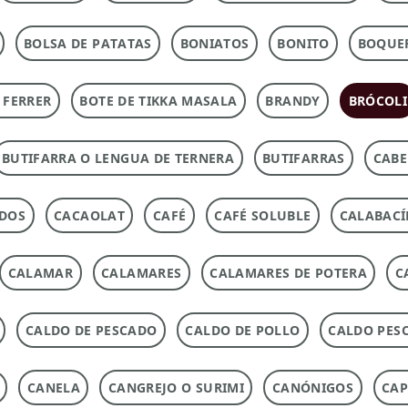
BOLSA DE PATATAS
BONIATOS
BONITO
BOQUE
 FERRER
BOTE DE TIKKA MASALA
BRANDY
BRÓCOLI
BUTIFARRA O LENGUA DE TERNERA
BUTIFARRAS
CABE
ADOS
CACAOLAT
CAFÉ
CAFÉ SOLUBLE
CALABACÍ
CALAMAR
CALAMARES
CALAMARES DE POTERA
C
CALDO DE PESCADO
CALDO DE POLLO
CALDO PES
CANELA
CANGREJO O SURIMI
CANÓNIGOS
CAP