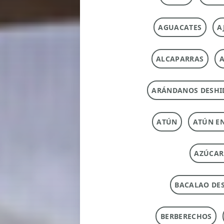
AGUACATES
A
ALCAPARRAS
A
ARÁNDANOS DESHI
ATÚN
ATÚN E
AZÚCAR
BACALAO DE
BERBERECHOS