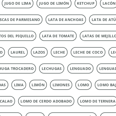
JUGO DE LIMA
JUGO DE LIMÓN
KETCHUP
LACÓN
SCAS DE PARMESANO
LATA DE ANCHOAS
LATA DE AT
TOS DEL PIQUILLO
LATA DE TOMATE
LATAS DE MEJILL
TO
LAUREL
LAZOS
LECHE
LECHE DE COCO
LE
HUGA TROCADERO
LECHUGAS
LENGUADO
LENGUA
DAS
LIMA
LIMÓN
LIMONES
LOMO
LOMO BAJ
ACALAO
LOMO DE CERDO ADOBADO
LOMO DE TERNERA