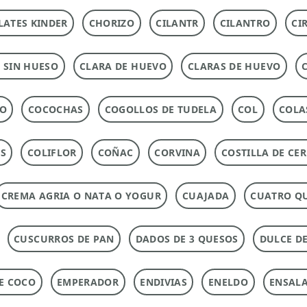
ATES KINDER
CHORIZO
CILANTR
CILANTRO
CI
 SIN HUESO
CLARA DE HUEVO
CLARAS DE HUEVO
DO
COCOCHAS
COGOLLOS DE TUDELA
COL
COLA
AS
COLIFLOR
COÑAC
CORVINA
COSTILLA DE CE
CREMA AGRIA O NATA O YOGUR
CUAJADA
CUATRO Q
CUSCURROS DE PAN
DADOS DE 3 QUESOS
DULCE DE
DE COCO
EMPERADOR
ENDIVIAS
ENELDO
ENSAL