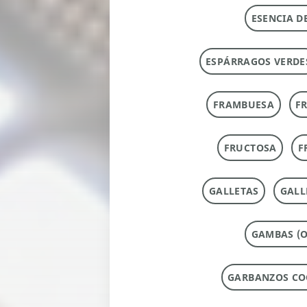
ESENCIA D
ESPÁRRAGOS VERDE
FRAMBUESA
F
FRUCTOSA
F
GALLETAS
GALL
GAMBAS (O
GARBANZOS CO