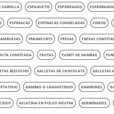
E VAINILLA
ESPAGUETIS
ESPÁRRAGOS
ESPÁRRAGOS
S
ESPINACAS
ESPINACAS CONGELADAS
FIDEOS
RAMBUESAS
FRANKFURTS
FRESAS
FRESAS CONFITA
RUTA CONFITADA
FRUTAS
FUMET DE GAMBAS.
FUM
ETAS BIZCOCHO
GALLETAS DE CHOCOLATE
GALLETAS 
PTATIVO)
GAMBAS O LANGOSTINOS
GAMBONES
G
CIDOS
GELATINA EN POLVO NEUTRA
GERMINADOS.