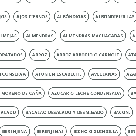
JOS
AJOS TIERNOS
ALBÓNDIGAS
ALBONDIGUILLAS
LMEJAS
ALMENDRAS
ALMENDRAS MACHACADAS
A
DRATADOS
ARROZ
ARROZ ARBORIO O CARNOLI
ATA
N CONSERVA
ATÚN EN ESCABECHE
AVELLANAS
AZA
 MORENO DE CAÑA
AZÚCAR O LECHE CONDENSADA
B
SALADO
BACALAO DESALADO Y DESMIGADO
BACON.
BERENJENA
BERENJENAS
BICHO O GUINDILLA
BIN