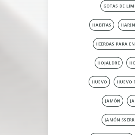
GOTAS DE LIM
HABITAS
HARI
HIERBAS PARA E
HOJALDRE
HO
HUEVO
HUEVO 
JAMÓN
J
JAMÓN SSERR