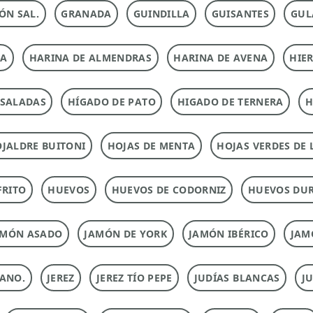
ÓN SAL.
GRANADA
GUINDILLA
GUISANTES
GUL
NA
HARINA DE ALMENDRAS
HARINA DE AVENA
HIE
NSALADAS
HÍGADO DE PATO
HIGADO DE TERNERA
H
JALDRE BUITONI
HOJAS DE MENTA
HOJAS VERDES DE 
FRITO
HUEVOS
HUEVOS DE CODORNIZ
HUEVOS DU
AMÓN ASADO
JAMÓN DE YORK
JAMÓN IBÉRICO
JAM
ANO.
JEREZ
JEREZ TÍO PEPE
JUDÍAS BLANCAS
J