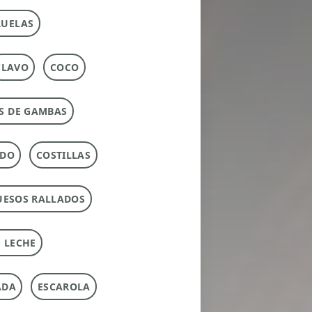
RUELAS
CLAVO
COCO
S DE GAMBAS
RDO
COSTILLAS
UESOS RALLADOS
 LECHE
ADA
ESCAROLA