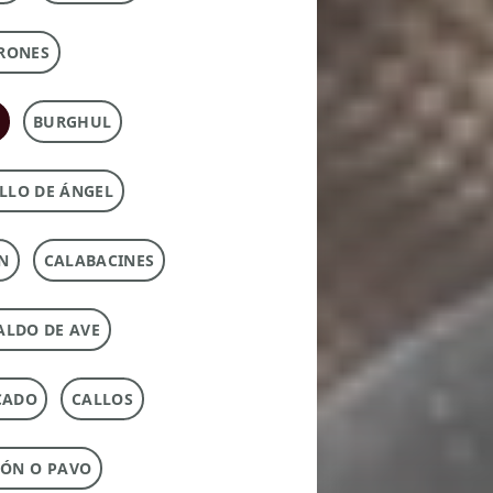
RONES
BURGHUL
LLO DE ÁNGEL
N
CALABACINES
ALDO DE AVE
CADO
CALLOS
ÓN O PAVO