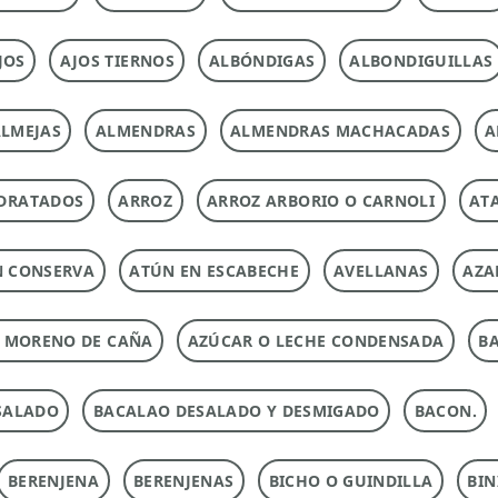
JOS
AJOS TIERNOS
ALBÓNDIGAS
ALBONDIGUILLAS
LMEJAS
ALMENDRAS
ALMENDRAS MACHACADAS
A
DRATADOS
ARROZ
ARROZ ARBORIO O CARNOLI
ATA
N CONSERVA
ATÚN EN ESCABECHE
AVELLANAS
AZA
 MORENO DE CAÑA
AZÚCAR O LECHE CONDENSADA
B
SALADO
BACALAO DESALADO Y DESMIGADO
BACON.
BERENJENA
BERENJENAS
BICHO O GUINDILLA
BIN