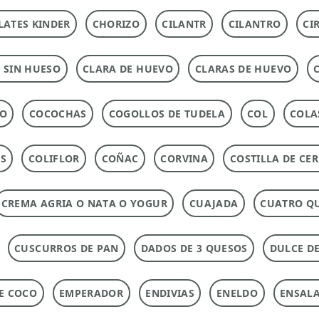
ATES KINDER
CHORIZO
CILANTR
CILANTRO
CI
 SIN HUESO
CLARA DE HUEVO
CLARAS DE HUEVO
DO
COCOCHAS
COGOLLOS DE TUDELA
COL
COLA
AS
COLIFLOR
COÑAC
CORVINA
COSTILLA DE CE
CREMA AGRIA O NATA O YOGUR
CUAJADA
CUATRO Q
CUSCURROS DE PAN
DADOS DE 3 QUESOS
DULCE DE
DE COCO
EMPERADOR
ENDIVIAS
ENELDO
ENSAL