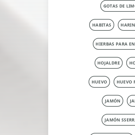
GOTAS DE LIM
HABITAS
HARI
HIERBAS PARA E
HOJALDRE
HO
HUEVO
HUEVO 
JAMÓN
J
JAMÓN SSERR