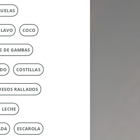
RUELAS
CLAVO
COCO
S DE GAMBAS
RDO
COSTILLAS
UESOS RALLADOS
 LECHE
ADA
ESCAROLA