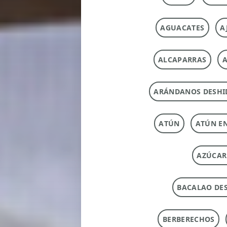
AGUACATES
A
ALCAPARRAS
A
ARÁNDANOS DESHI
ATÚN
ATÚN E
AZÚCAR
BACALAO DE
BERBERECHOS