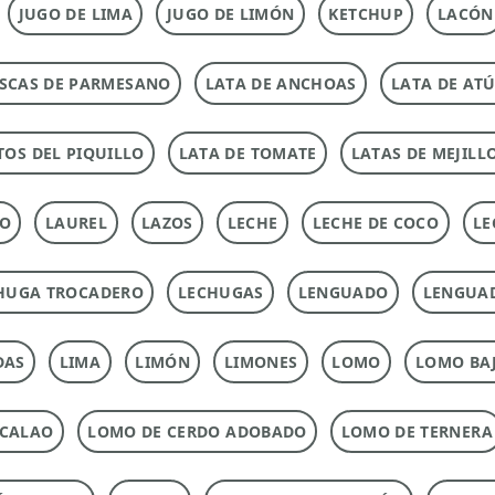
JUGO DE LIMA
JUGO DE LIMÓN
KETCHUP
LACÓN
SCAS DE PARMESANO
LATA DE ANCHOAS
LATA DE AT
TOS DEL PIQUILLO
LATA DE TOMATE
LATAS DE MEJILL
TO
LAUREL
LAZOS
LECHE
LECHE DE COCO
LE
HUGA TROCADERO
LECHUGAS
LENGUADO
LENGUA
DAS
LIMA
LIMÓN
LIMONES
LOMO
LOMO BAJ
ACALAO
LOMO DE CERDO ADOBADO
LOMO DE TERNERA