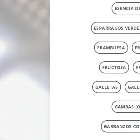
ESENCIA D
ESPÁRRAGOS VERDE
FRAMBUESA
F
FRUCTOSA
F
GALLETAS
GALL
GAMBAS (O
GARBANZOS CO