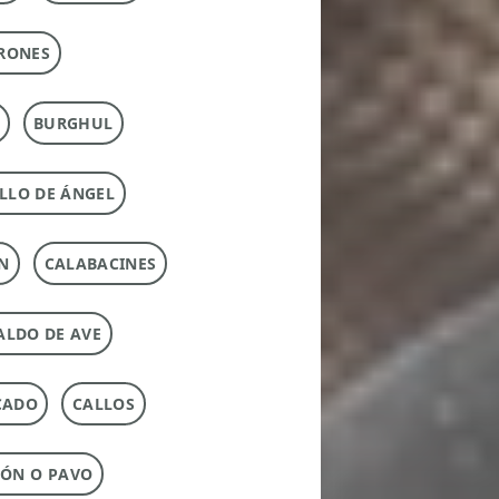
RONES
BURGHUL
LLO DE ÁNGEL
N
CALABACINES
ALDO DE AVE
CADO
CALLOS
ÓN O PAVO