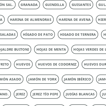
ÓN SAL.
GRANADA
GUINDILLA
GUISANTES
GUL
NA
HARINA DE ALMENDRAS
HARINA DE AVENA
HIE
NSALADAS
HÍGADO DE PATO
HIGADO DE TERNERA
H
JALDRE BUITONI
HOJAS DE MENTA
HOJAS VERDES DE 
FRITO
HUEVOS
HUEVOS DE CODORNIZ
HUEVOS DU
AMÓN ASADO
JAMÓN DE YORK
JAMÓN IBÉRICO
JAM
ANO.
JEREZ
JEREZ TÍO PEPE
JUDÍAS BLANCAS
J