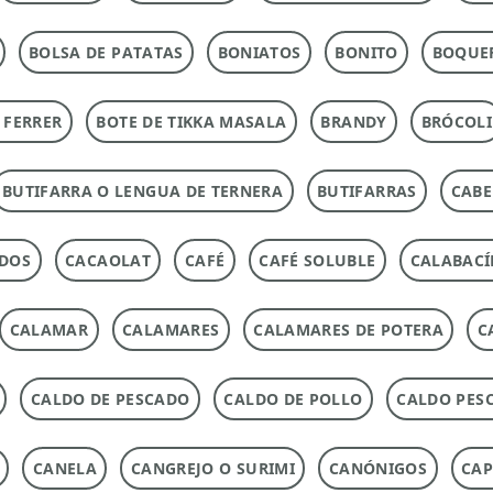
BOLSA DE PATATAS
BONIATOS
BONITO
BOQUE
 FERRER
BOTE DE TIKKA MASALA
BRANDY
BRÓCOLI
BUTIFARRA O LENGUA DE TERNERA
BUTIFARRAS
CABE
ADOS
CACAOLAT
CAFÉ
CAFÉ SOLUBLE
CALABACÍ
CALAMAR
CALAMARES
CALAMARES DE POTERA
C
CALDO DE PESCADO
CALDO DE POLLO
CALDO PES
CANELA
CANGREJO O SURIMI
CANÓNIGOS
CAP