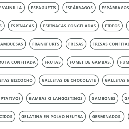
E VAINILLA
ESPAGUETIS
ESPÁRRAGOS
ESPÁRRAGOS
S
ESPINACAS
ESPINACAS CONGELADAS
FIDEOS
RAMBUESAS
FRANKFURTS
FRESAS
FRESAS CONFITA
RUTA CONFITADA
FRUTAS
FUMET DE GAMBAS.
FUM
ETAS BIZCOCHO
GALLETAS DE CHOCOLATE
GALLETAS 
PTATIVO)
GAMBAS O LANGOSTINOS
GAMBONES
G
CIDOS
GELATINA EN POLVO NEUTRA
GERMINADOS.