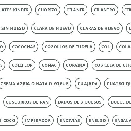
ATES KINDER
CHORIZO
CILANTR
CILANTRO
CI
 SIN HUESO
CLARA DE HUEVO
CLARAS DE HUEVO
DO
COCOCHAS
COGOLLOS DE TUDELA
COL
COLA
AS
COLIFLOR
COÑAC
CORVINA
COSTILLA DE CE
CREMA AGRIA O NATA O YOGUR
CUAJADA
CUATRO Q
CUSCURROS DE PAN
DADOS DE 3 QUESOS
DULCE DE
DE COCO
EMPERADOR
ENDIVIAS
ENELDO
ENSAL