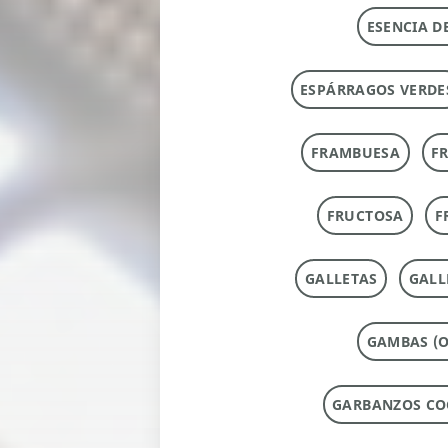
ESENCIA D
ESPÁRRAGOS VERDE
FRAMBUESA
F
FRUCTOSA
F
GALLETAS
GALL
GAMBAS (O
GARBANZOS CO