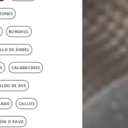
RONES
BURGHUL
LLO DE ÁNGEL
N
CALABACINES
ALDO DE AVE
CADO
CALLOS
ÓN O PAVO