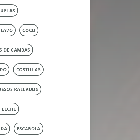
RUELAS
CLAVO
COCO
S DE GAMBAS
RDO
COSTILLAS
UESOS RALLADOS
 LECHE
ADA
ESCAROLA