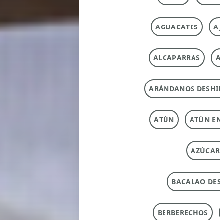
AGUACATES
A
ALCAPARRAS
A
ARÁNDANOS DESHI
ATÚN
ATÚN E
AZÚCAR
BACALAO DE
BERBERECHOS