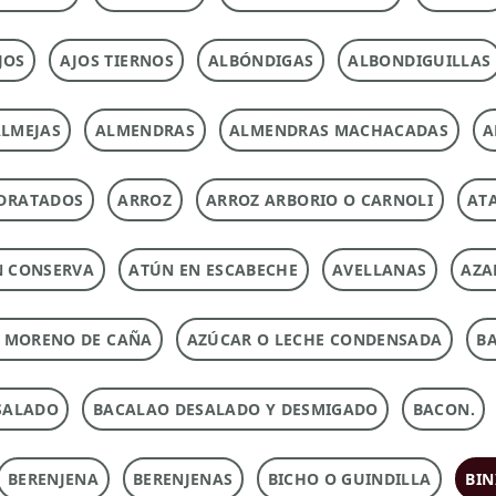
JOS
AJOS TIERNOS
ALBÓNDIGAS
ALBONDIGUILLAS
LMEJAS
ALMENDRAS
ALMENDRAS MACHACADAS
A
DRATADOS
ARROZ
ARROZ ARBORIO O CARNOLI
ATA
N CONSERVA
ATÚN EN ESCABECHE
AVELLANAS
AZA
 MORENO DE CAÑA
AZÚCAR O LECHE CONDENSADA
B
SALADO
BACALAO DESALADO Y DESMIGADO
BACON.
BERENJENA
BERENJENAS
BICHO O GUINDILLA
BIN