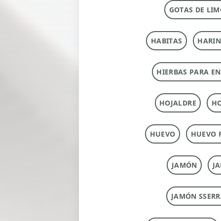
GOTAS DE LIM
HABITAS
HARI
HIERBAS PARA E
HOJALDRE
HO
HUEVO
HUEVO 
JAMÓN
J
JAMÓN SSERR