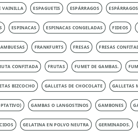
E VAINILLA
ESPAGUETIS
ESPÁRRAGOS
ESPÁRRAGOS
S
ESPINACAS
ESPINACAS CONGELADAS
FIDEOS
RAMBUESAS
FRANKFURTS
FRESAS
FRESAS CONFITA
RUTA CONFITADA
FRUTAS
FUMET DE GAMBAS.
FUM
ETAS BIZCOCHO
GALLETAS DE CHOCOLATE
GALLETAS 
PTATIVO)
GAMBAS O LANGOSTINOS
GAMBONES
G
CIDOS
GELATINA EN POLVO NEUTRA
GERMINADOS.