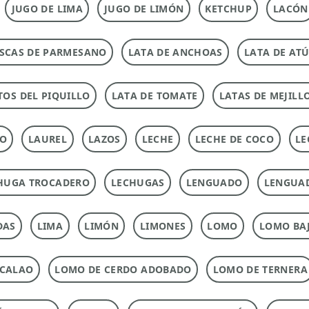
JUGO DE LIMA
JUGO DE LIMÓN
KETCHUP
LACÓN
SCAS DE PARMESANO
LATA DE ANCHOAS
LATA DE AT
TOS DEL PIQUILLO
LATA DE TOMATE
LATAS DE MEJILL
TO
LAUREL
LAZOS
LECHE
LECHE DE COCO
LE
HUGA TROCADERO
LECHUGAS
LENGUADO
LENGUA
DAS
LIMA
LIMÓN
LIMONES
LOMO
LOMO BAJ
ACALAO
LOMO DE CERDO ADOBADO
LOMO DE TERNERA