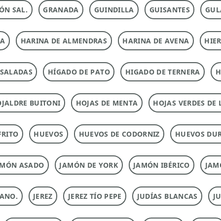
ÓN SAL.
GRANADA
GUINDILLA
GUISANTES
GUL
NA
HARINA DE ALMENDRAS
HARINA DE AVENA
HIE
NSALADAS
HÍGADO DE PATO
HIGADO DE TERNERA
H
JALDRE BUITONI
HOJAS DE MENTA
HOJAS VERDES DE 
FRITO
HUEVOS
HUEVOS DE CODORNIZ
HUEVOS DU
AMÓN ASADO
JAMÓN DE YORK
JAMÓN IBÉRICO
JAM
ANO.
JEREZ
JEREZ TÍO PEPE
JUDÍAS BLANCAS
J