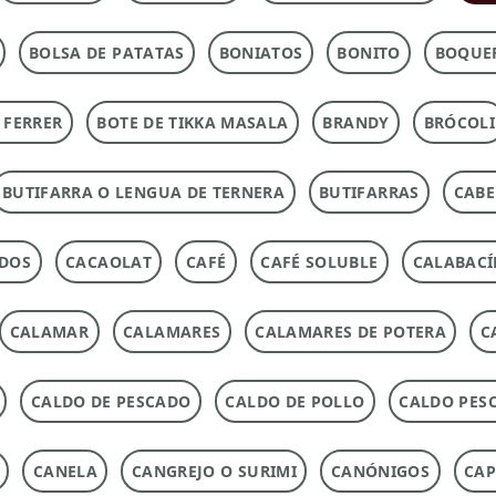
BOLSA DE PATATAS
BONIATOS
BONITO
BOQUE
 FERRER
BOTE DE TIKKA MASALA
BRANDY
BRÓCOLI
BUTIFARRA O LENGUA DE TERNERA
BUTIFARRAS
CABE
ADOS
CACAOLAT
CAFÉ
CAFÉ SOLUBLE
CALABACÍ
CALAMAR
CALAMARES
CALAMARES DE POTERA
C
CALDO DE PESCADO
CALDO DE POLLO
CALDO PES
CANELA
CANGREJO O SURIMI
CANÓNIGOS
CAP