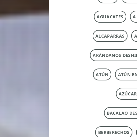
AGUACATES
A
ALCAPARRAS
A
ARÁNDANOS DESHI
ATÚN
ATÚN E
AZÚCAR
BACALAO DE
BERBERECHOS