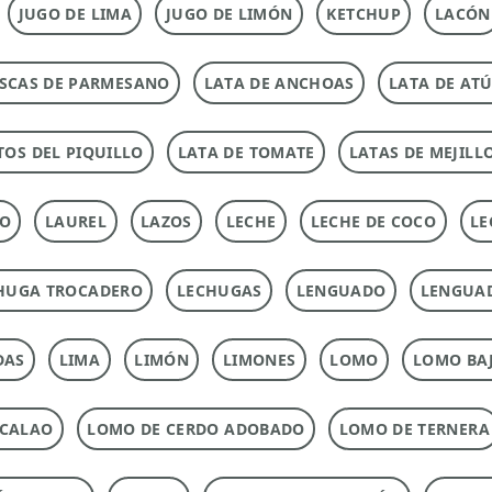
JUGO DE LIMA
JUGO DE LIMÓN
KETCHUP
LACÓN
SCAS DE PARMESANO
LATA DE ANCHOAS
LATA DE AT
TOS DEL PIQUILLO
LATA DE TOMATE
LATAS DE MEJILL
TO
LAUREL
LAZOS
LECHE
LECHE DE COCO
LE
HUGA TROCADERO
LECHUGAS
LENGUADO
LENGUA
DAS
LIMA
LIMÓN
LIMONES
LOMO
LOMO BAJ
ACALAO
LOMO DE CERDO ADOBADO
LOMO DE TERNERA