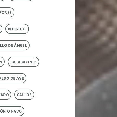
RONES
BURGHUL
LLO DE ÁNGEL
N
CALABACINES
ALDO DE AVE
CADO
CALLOS
ÓN O PAVO