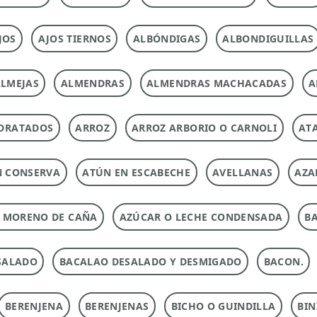
JOS
AJOS TIERNOS
ALBÓNDIGAS
ALBONDIGUILLAS
LMEJAS
ALMENDRAS
ALMENDRAS MACHACADAS
A
DRATADOS
ARROZ
ARROZ ARBORIO O CARNOLI
ATA
N CONSERVA
ATÚN EN ESCABECHE
AVELLANAS
AZA
 MORENO DE CAÑA
AZÚCAR O LECHE CONDENSADA
B
SALADO
BACALAO DESALADO Y DESMIGADO
BACON.
BERENJENA
BERENJENAS
BICHO O GUINDILLA
BIN