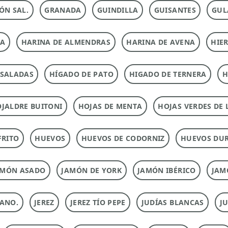
ÓN SAL.
GRANADA
GUINDILLA
GUISANTES
GUL
NA
HARINA DE ALMENDRAS
HARINA DE AVENA
HIE
NSALADAS
HÍGADO DE PATO
HIGADO DE TERNERA
H
JALDRE BUITONI
HOJAS DE MENTA
HOJAS VERDES DE 
FRITO
HUEVOS
HUEVOS DE CODORNIZ
HUEVOS DU
AMÓN ASADO
JAMÓN DE YORK
JAMÓN IBÉRICO
JAM
ANO.
JEREZ
JEREZ TÍO PEPE
JUDÍAS BLANCAS
J