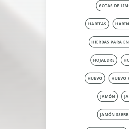
GOTAS DE LIM
HABITAS
HARI
HIERBAS PARA E
HOJALDRE
HO
HUEVO
HUEVO 
JAMÓN
J
JAMÓN SSERR