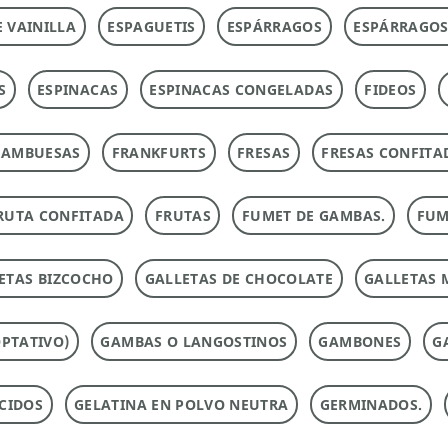
E VAINILLA
ESPAGUETIS
ESPÁRRAGOS
ESPÁRRAGOS
S
ESPINACAS
ESPINACAS CONGELADAS
FIDEOS
RAMBUESAS
FRANKFURTS
FRESAS
FRESAS CONFITA
RUTA CONFITADA
FRUTAS
FUMET DE GAMBAS.
FUM
ETAS BIZCOCHO
GALLETAS DE CHOCOLATE
GALLETAS 
PTATIVO)
GAMBAS O LANGOSTINOS
GAMBONES
G
CIDOS
GELATINA EN POLVO NEUTRA
GERMINADOS.