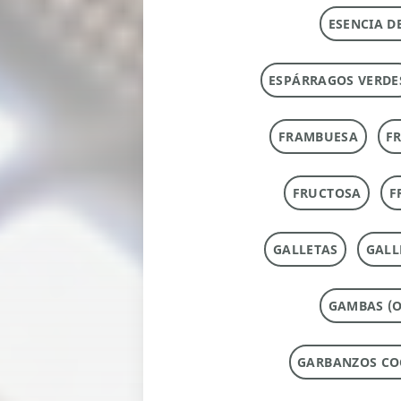
ESENCIA D
ESPÁRRAGOS VERDE
FRAMBUESA
F
FRUCTOSA
F
GALLETAS
GALL
GAMBAS (O
GARBANZOS CO