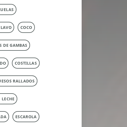
RUELAS
CLAVO
COCO
S DE GAMBAS
RDO
COSTILLAS
UESOS RALLADOS
 LECHE
ADA
ESCAROLA