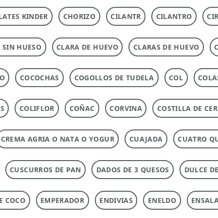
ATES KINDER
CHORIZO
CILANTR
CILANTRO
CI
 SIN HUESO
CLARA DE HUEVO
CLARAS DE HUEVO
DO
COCOCHAS
COGOLLOS DE TUDELA
COL
COLA
AS
COLIFLOR
COÑAC
CORVINA
COSTILLA DE CE
CREMA AGRIA O NATA O YOGUR
CUAJADA
CUATRO Q
CUSCURROS DE PAN
DADOS DE 3 QUESOS
DULCE DE
DE COCO
EMPERADOR
ENDIVIAS
ENELDO
ENSAL