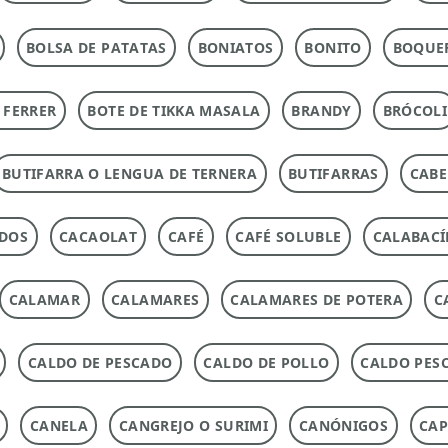
BOLSA DE PATATAS
BONIATOS
BONITO
BOQUE
 FERRER
BOTE DE TIKKA MASALA
BRANDY
BRÓCOLI
BUTIFARRA O LENGUA DE TERNERA
BUTIFARRAS
CABE
ADOS
CACAOLAT
CAFÉ
CAFÉ SOLUBLE
CALABACÍ
CALAMAR
CALAMARES
CALAMARES DE POTERA
C
CALDO DE PESCADO
CALDO DE POLLO
CALDO PES
CANELA
CANGREJO O SURIMI
CANÓNIGOS
CAP