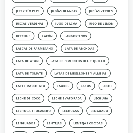
JEREZ TÍO PEPE
JUDÍAS BLANCAS
JUDÍAS VERDES
JUDÍAS VERDINAS
JUGO DE LIMA
JUGO DE LIMÓN
KETCHUP
LACÓN
LANGOSTINOS
LASCAS DE PARMESANO
LATA DE ANCHOAS
LATA DE ATÚN
LATA DE PIMIENTOS DEL PIQUILLO
LATA DE TOMATE
LATAS DE MEJILLONES Y ALMEJAS
LATTE MACCHIATO
LAUREL
LAZOS
LECHE
LECHE DE COCO
LECHE EVAPORADA
LECHUGA
LECHUGA TROCADERO
LECHUGAS
LENGUADO
LENGUADOS
LENTEJAS
LENTEJAS COCIDAS