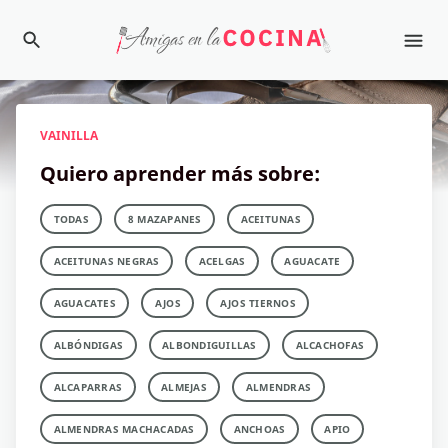
VAINILLA
Quiero aprender más sobre:
TODAS
8 MAZAPANES
ACEITUNAS
ACEITUNAS NEGRAS
ACELGAS
AGUACATE
AGUACATES
AJOS
AJOS TIERNOS
ALBÓNDIGAS
ALBONDIGUILLAS
ALCACHOFAS
ALCAPARRAS
ALMEJAS
ALMENDRAS
ALMENDRAS MACHACADAS
ANCHOAS
APIO