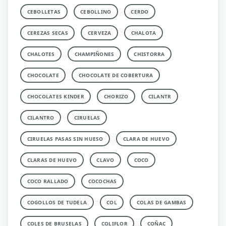
CEBOLLETAS
CEBOLLINO
CERDO
CEREZAS SECAS
CERVEZA
CHALOTA
CHALOTES
CHAMPIÑONES
CHISTORRA
CHOCOLATE
CHOCOLATE DE COBERTURA
CHOCOLATES KINDER
CHORIZO
CILANTR
CILANTRO
CIRUELAS
CIRUELAS PASAS SIN HUESO
CLARA DE HUEVO
CLARAS DE HUEVO
CLAVO
COCO
COCO RALLADO
COCOCHAS
COGOLLOS DE TUDELA
COL
COLAS DE GAMBAS
COLES DE BRUSELAS
COLIFLOR
COÑAC