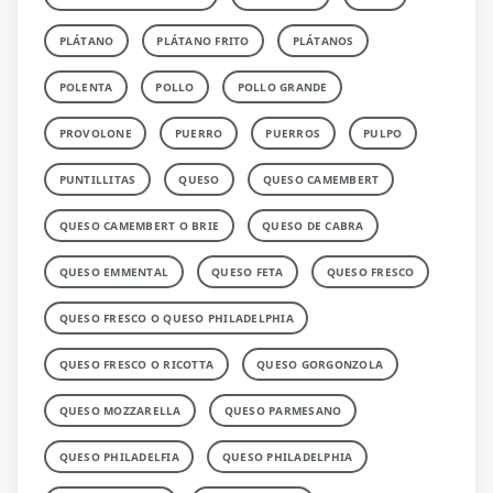
PLÁTANO
PLÁTANO FRITO
PLÁTANOS
POLENTA
POLLO
POLLO GRANDE
PROVOLONE
PUERRO
PUERROS
PULPO
PUNTILLITAS
QUESO
QUESO CAMEMBERT
QUESO CAMEMBERT O BRIE
QUESO DE CABRA
QUESO EMMENTAL
QUESO FETA
QUESO FRESCO
QUESO FRESCO O QUESO PHILADELPHIA
QUESO FRESCO O RICOTTA
QUESO GORGONZOLA
QUESO MOZZARELLA
QUESO PARMESANO
QUESO PHILADELFIA
QUESO PHILADELPHIA