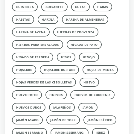
GUINDILLA
GUISANTES
GULAS
HABAS
HABITAS
HARINA
HARINA DE ALMENDRAS
HARINA DE AVENA
HIERBAS DE PROVENZA
HIERBAS PARA ENSALADAS
HÍGADO DE PATO
HIGADO DE TERNERA
HIGOS
HINOJO
HOJALDRE
HOJALDRE BUITONI
HOJAS DE MENTA
HOJAS VERDES DE LAS CEBOLLETAS
HUEVO
HUEVO FRITO
HUEVOS
HUEVOS DE CODORNIZ
HUEVOS DUROS
JALAPEÑOS
JAMÓN
JAMÓN ASADO
JAMÓN DE YORK
JAMÓN IBÉRICO
JAMÓN SERRANO
JAMÓN SSERRANO.
JEREZ