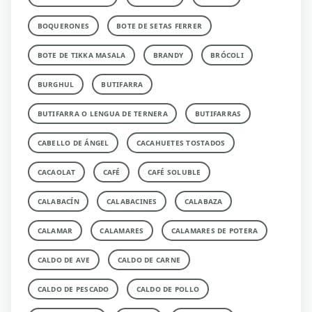
BOQUERONES
BOTE DE SETAS FERRER
BOTE DE TIKKA MASALA
BRANDY
BRÓCOLI
BURGHUL
BUTIFARRA
BUTIFARRA O LENGUA DE TERNERA
BUTIFARRAS
CABELLO DE ÁNGEL
CACAHUETES TOSTADOS
CACAOLAT
CAFÉ
CAFÉ SOLUBLE
CALABACÍN
CALABACINES
CALABAZA
CALAMAR
CALAMARES
CALAMARES DE POTERA
CALDO DE AVE
CALDO DE CARNE
CALDO DE PESCADO
CALDO DE POLLO