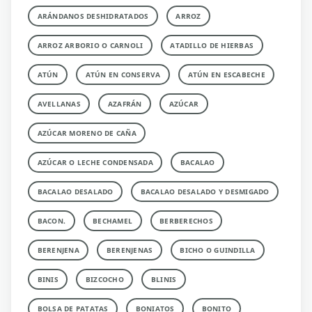
ARÁNDANOS DESHIDRATADOS
ARROZ
ARROZ ARBORIO O CARNOLI
ATADILLO DE HIERBAS
ATÚN
ATÚN EN CONSERVA
ATÚN EN ESCABECHE
AVELLANAS
AZAFRÁN
AZÚCAR
AZÚCAR MORENO DE CAÑA
AZÚCAR O LECHE CONDENSADA
BACALAO
BACALAO DESALADO
BACALAO DESALADO Y DESMIGADO
BACON.
BECHAMEL
BERBERECHOS
BERENJENA
BERENJENAS
BICHO O GUINDILLA
BINIS
BIZCOCHO
BLINIS
BOLSA DE PATATAS
BONIATOS
BONITO