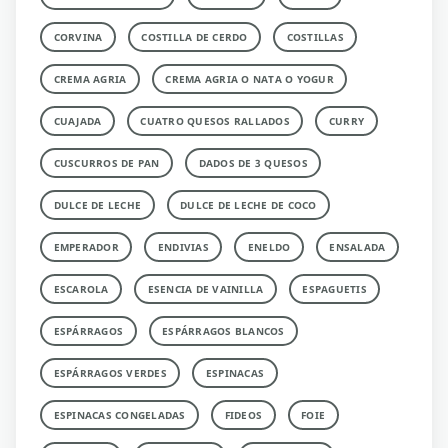
CORVINA
COSTILLA DE CERDO
COSTILLAS
CREMA AGRIA
CREMA AGRIA O NATA O YOGUR
CUAJADA
CUATRO QUESOS RALLADOS
CURRY
CUSCURROS DE PAN
DADOS DE 3 QUESOS
DULCE DE LECHE
DULCE DE LECHE DE COCO
EMPERADOR
ENDIVIAS
ENELDO
ENSALADA
ESCAROLA
ESENCIA DE VAINILLA
ESPAGUETIS
ESPÁRRAGOS
ESPÁRRAGOS BLANCOS
ESPÁRRAGOS VERDES
ESPINACAS
ESPINACAS CONGELADAS
FIDEOS
FOIE