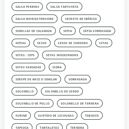
SALSA PERRINS
SALSA TARTUFATA
SALSA WORCESTERSHIRE
SECRETO DE IBÉRICO
SEMILLAS DE CALABAZA
SEPIA
SEPIA SOBRASADA
SEPIAS
SESOS
SESOS DE CORDERO
SETAS
SETAS : CEPS
SETAS :MOIXERNONS
SETAS VARIADAS
SIDRA
SIROPE DE ARCE O SIMILAR
SOBRASADA
SOLOMILLO
SOLOMILLO DE CERDO
SOLOMILLO DE POLLO
SOLOMILLO DE TERNERA
SURIMI
SURTIDO DE LECHUGAS
TABASCO
TAPIOCA
TARTALETAS
TERNERA