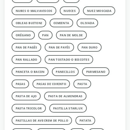
NUBES O MALVAVISCOS
NUECES
NUEZ MOSCADA
OBLEAS BUITONI
OIMIENTA
OLIVADA
ORÉGANO
PAN
PAN DE MOLDE
PAN DE PAGÉS
PAN DE PAYÉS
PAN DURO
PAN RALLADO
PAN TOSTADO O BISCOTES
PANCETA O BACON
PANECILLOS
PARMESANO
PASAS
PASAS DE CORINTO
PASTA
PASTA DE AJO
PASTA DE ALMENDRAS
PASTA TRICOLOR
PASTILLA STARLUX
PASTILLAS DE AVECREM DE POLLO
PATATA