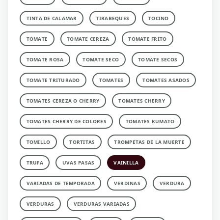
TINTA DE CALAMAR
TIRABEQUES
TOCINO
TOMATE
TOMATE CEREZA
TOMATE FRITO
TOMATE ROSA
TOMATE SECO
TOMATE SECOS
TOMATE TRITURADO
TOMATES
TOMATES ASADOS
TOMATES CEREZA O CHERRY
TOMATES CHERRY
TOMATES CHERRY DE COLORES
TOMATES KUMATO
TOMILLO
TORTITAS
TROMPETAS DE LA MUERTE
TRUFA
UVAS PASAS
VAINILLA
VARIADAS DE TEMPORADA
VERDINAS
VERDURA
VERDURAS
VERDURAS VARIADAS