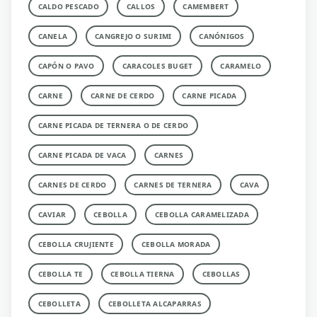
CALDO PESCADO
CALLOS
CAMEMBERT
CANELA
CANGREJO O SURIMI
CANÓNIGOS
CAPÓN O PAVO
CARACOLES BUGET
CARAMELO
CARNE
CARNE DE CERDO
CARNE PICADA
CARNE PICADA DE TERNERA O DE CERDO
CARNE PICADA DE VACA
CARNES
CARNES DE CERDO
CARNES DE TERNERA
CAVA
CAVIAR
CEBOLLA
CEBOLLA CARAMELIZADA
CEBOLLA CRUJIENTE
CEBOLLA MORADA
CEBOLLA TE
CEBOLLA TIERNA
CEBOLLAS
CEBOLLETA
CEBOLLETA ALCAPARRAS