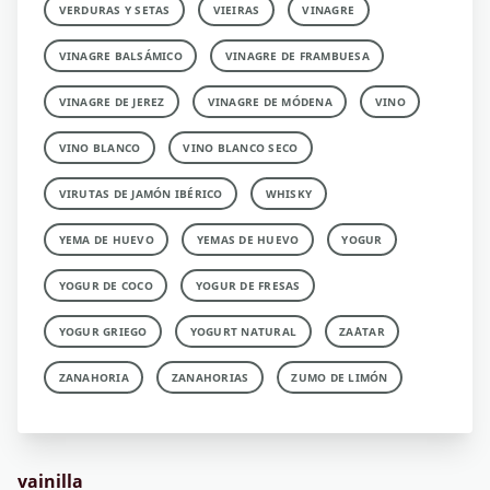
VERDURAS Y SETAS
VIEIRAS
VINAGRE
VINAGRE BALSÁMICO
VINAGRE DE FRAMBUESA
VINAGRE DE JEREZ
VINAGRE DE MÓDENA
VINO
VINO BLANCO
VINO BLANCO SECO
VIRUTAS DE JAMÓN IBÉRICO
WHISKY
YEMA DE HUEVO
YEMAS DE HUEVO
YOGUR
YOGUR DE COCO
YOGUR DE FRESAS
YOGUR GRIEGO
YOGURT NATURAL
ZA´ATAR
ZANAHORIA
ZANAHORIAS
ZUMO DE LIMÓN
vainilla