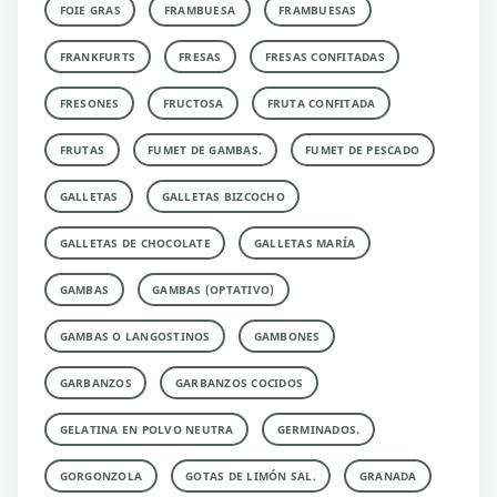
FOIE GRAS
FRAMBUESA
FRAMBUESAS
FRANKFURTS
FRESAS
FRESAS CONFITADAS
FRESONES
FRUCTOSA
FRUTA CONFITADA
FRUTAS
FUMET DE GAMBAS.
FUMET DE PESCADO
GALLETAS
GALLETAS BIZCOCHO
GALLETAS DE CHOCOLATE
GALLETAS MARÍA
GAMBAS
GAMBAS (OPTATIVO)
GAMBAS O LANGOSTINOS
GAMBONES
GARBANZOS
GARBANZOS COCIDOS
GELATINA EN POLVO NEUTRA
GERMINADOS.
GORGONZOLA
GOTAS DE LIMÓN SAL.
GRANADA