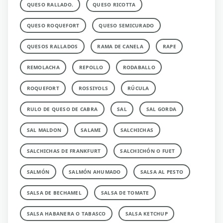
QUESO RALLADO.
QUESO RICOTTA
QUESO ROQUEFORT
QUESO SEMICURADO
QUESOS RALLADOS
RAMA DE CANELA
RAPE
REMOLACHA
REPOLLO
RODABALLO
ROQUEFORT
ROSSIYOLS
RÚCULA
RULO DE QUESO DE CABRA
SAL
SAL GORDA
SAL MALDON
SALAMI
SALCHICHAS
SALCHICHAS DE FRANKFURT
SALCHICHÓN O FUET
SALMÓN
SALMÓN AHUMADO
SALSA AL PESTO
SALSA DE BECHAMEL
SALSA DE TOMATE
SALSA HABANERA O TABASCO
SALSA KETCHUP