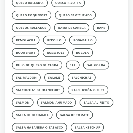
QUESO RALLADO.
QUESO RICOTTA
QUESO ROQUEFORT
QUESO SEMICURADO
QUESOS RALLADOS
RAMA DE CANELA
RAPE
REMOLACHA
REPOLLO
RODABALLO
ROQUEFORT
ROSSIYOLS
RÚCULA
RULO DE QUESO DE CABRA
SAL
SAL GORDA
SAL MALDON
SALAMI
SALCHICHAS
SALCHICHAS DE FRANKFURT
SALCHICHÓN O FUET
SALMÓN
SALMÓN AHUMADO
SALSA AL PESTO
SALSA DE BECHAMEL
SALSA DE TOMATE
SALSA HABANERA O TABASCO
SALSA KETCHUP