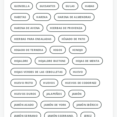
GUINDILLA
GUISANTES
GULAS
HABAS
HABITAS
HARINA
HARINA DE ALMENDRAS
HARINA DE AVENA
HIERBAS DE PROVENZA
HIERBAS PARA ENSALADAS
HÍGADO DE PATO
HIGADO DE TERNERA
HIGOS
HINOJO
HOJALDRE
HOJALDRE BUITONI
HOJAS DE MENTA
HOJAS VERDES DE LAS CEBOLLETAS
HUEVO
HUEVO FRITO
HUEVOS
HUEVOS DE CODORNIZ
HUEVOS DUROS
JALAPEÑOS
JAMÓN
JAMÓN ASADO
JAMÓN DE YORK
JAMÓN IBÉRICO
JAMÓN SERRANO
JAMÓN SSERRANO.
JEREZ