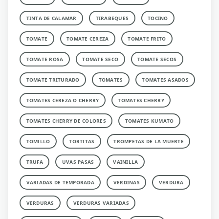
TINTA DE CALAMAR
TIRABEQUES
TOCINO
TOMATE
TOMATE CEREZA
TOMATE FRITO
TOMATE ROSA
TOMATE SECO
TOMATE SECOS
TOMATE TRITURADO
TOMATES
TOMATES ASADOS
TOMATES CEREZA O CHERRY
TOMATES CHERRY
TOMATES CHERRY DE COLORES
TOMATES KUMATO
TOMILLO
TORTITAS
TROMPETAS DE LA MUERTE
TRUFA
UVAS PASAS
VAINILLA
VARIADAS DE TEMPORADA
VERDINAS
VERDURA
VERDURAS
VERDURAS VARIADAS