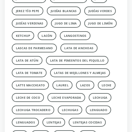
JEREZ TÍO PEPE
JUDÍAS BLANCAS
JUDÍAS VERDES
JUDÍAS VERDINAS
JUGO DE LIMA
JUGO DE LIMÓN
KETCHUP
LACÓN
LANGOSTINOS
LASCAS DE PARMESANO
LATA DE ANCHOAS
LATA DE ATÚN
LATA DE PIMIENTOS DEL PIQUILLO
LATA DE TOMATE
LATAS DE MEJILLONES Y ALMEJAS
LATTE MACCHIATO
LAUREL
LAZOS
LECHE
LECHE DE COCO
LECHE EVAPORADA
LECHUGA
LECHUGA TROCADERO
LECHUGAS
LENGUADO
LENGUADOS
LENTEJAS
LENTEJAS COCIDAS