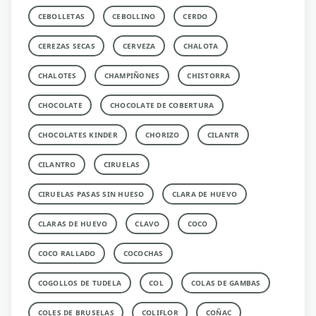
CEBOLLETAS
CEBOLLINO
CERDO
CEREZAS SECAS
CERVEZA
CHALOTA
CHALOTES
CHAMPIÑONES
CHISTORRA
CHOCOLATE
CHOCOLATE DE COBERTURA
CHOCOLATES KINDER
CHORIZO
CILANTR
CILANTRO
CIRUELAS
CIRUELAS PASAS SIN HUESO
CLARA DE HUEVO
CLARAS DE HUEVO
CLAVO
COCO
COCO RALLADO
COCOCHAS
COGOLLOS DE TUDELA
COL
COLAS DE GAMBAS
COLES DE BRUSELAS
COLIFLOR
COÑAC