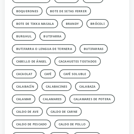
BOQUERONES
BOTE DE SETAS FERRER
BOTE DE TIKKA MASALA
BRANDY
BRÓCOLI
BURGHUL
BUTIFARRA
BUTIFARRA O LENGUA DE TERNERA
BUTIFARRAS
CABELLO DE ÁNGEL
CACAHUETES TOSTADOS
CACAOLAT
CAFÉ
CAFÉ SOLUBLE
CALABACÍN
CALABACINES
CALABAZA
CALAMAR
CALAMARES
CALAMARES DE POTERA
CALDO DE AVE
CALDO DE CARNE
CALDO DE PESCADO
CALDO DE POLLO