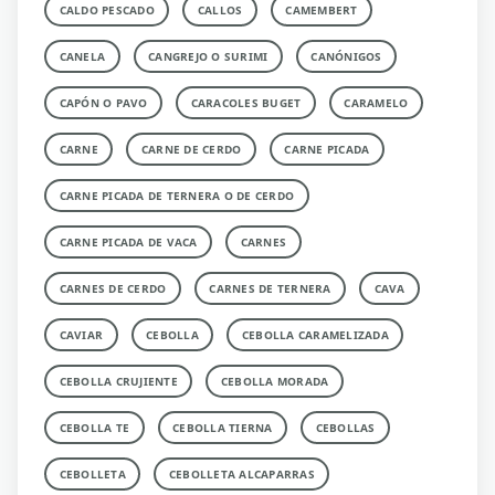
CALDO PESCADO
CALLOS
CAMEMBERT
CANELA
CANGREJO O SURIMI
CANÓNIGOS
CAPÓN O PAVO
CARACOLES BUGET
CARAMELO
CARNE
CARNE DE CERDO
CARNE PICADA
CARNE PICADA DE TERNERA O DE CERDO
CARNE PICADA DE VACA
CARNES
CARNES DE CERDO
CARNES DE TERNERA
CAVA
CAVIAR
CEBOLLA
CEBOLLA CARAMELIZADA
CEBOLLA CRUJIENTE
CEBOLLA MORADA
CEBOLLA TE
CEBOLLA TIERNA
CEBOLLAS
CEBOLLETA
CEBOLLETA ALCAPARRAS