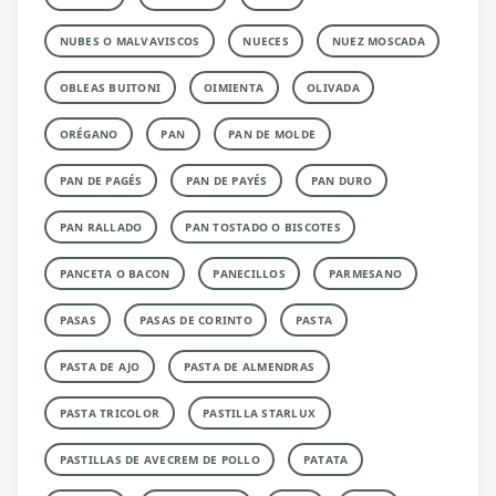
NUBES O MALVAVISCOS
NUECES
NUEZ MOSCADA
OBLEAS BUITONI
OIMIENTA
OLIVADA
ORÉGANO
PAN
PAN DE MOLDE
PAN DE PAGÉS
PAN DE PAYÉS
PAN DURO
PAN RALLADO
PAN TOSTADO O BISCOTES
PANCETA O BACON
PANECILLOS
PARMESANO
PASAS
PASAS DE CORINTO
PASTA
PASTA DE AJO
PASTA DE ALMENDRAS
PASTA TRICOLOR
PASTILLA STARLUX
PASTILLAS DE AVECREM DE POLLO
PATATA