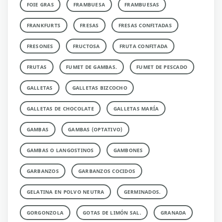
FOIE GRAS
FRAMBUESA
FRAMBUESAS
FRANKFURTS
FRESAS
FRESAS CONFITADAS
FRESONES
FRUCTOSA
FRUTA CONFITADA
FRUTAS
FUMET DE GAMBAS.
FUMET DE PESCADO
GALLETAS
GALLETAS BIZCOCHO
GALLETAS DE CHOCOLATE
GALLETAS MARÍA
GAMBAS
GAMBAS (OPTATIVO)
GAMBAS O LANGOSTINOS
GAMBONES
GARBANZOS
GARBANZOS COCIDOS
GELATINA EN POLVO NEUTRA
GERMINADOS.
GORGONZOLA
GOTAS DE LIMÓN SAL.
GRANADA