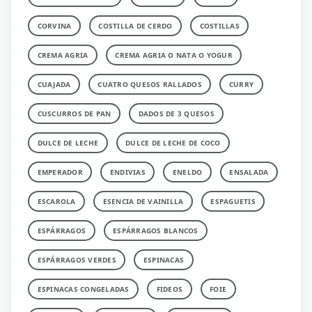
CORVINA
COSTILLA DE CERDO
COSTILLAS
CREMA AGRIA
CREMA AGRIA O NATA O YOGUR
CUAJADA
CUATRO QUESOS RALLADOS
CURRY
CUSCURROS DE PAN
DADOS DE 3 QUESOS
DULCE DE LECHE
DULCE DE LECHE DE COCO
EMPERADOR
ENDIVIAS
ENELDO
ENSALADA
ESCAROLA
ESENCIA DE VAINILLA
ESPAGUETIS
ESPÁRRAGOS
ESPÁRRAGOS BLANCOS
ESPÁRRAGOS VERDES
ESPINACAS
ESPINACAS CONGELADAS
FIDEOS
FOIE