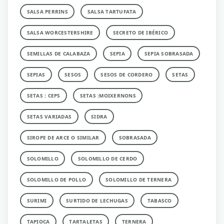
SALSA PERRINS
SALSA TARTUFATA
SALSA WORCESTERSHIRE
SECRETO DE IBÉRICO
SEMILLAS DE CALABAZA
SEPIA
SEPIA SOBRASADA
SEPIAS
SESOS
SESOS DE CORDERO
SETAS
SETAS : CEPS
SETAS :MOIXERNONS
SETAS VARIADAS
SIDRA
SIROPE DE ARCE O SIMILAR
SOBRASADA
SOLOMILLO
SOLOMILLO DE CERDO
SOLOMILLO DE POLLO
SOLOMILLO DE TERNERA
SURIMI
SURTIDO DE LECHUGAS
TABASCO
TAPIOCA
TARTALETAS
TERNERA