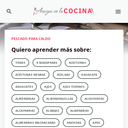
PESCADO PARA CALDO
Quiero aprender más sobre:
TODAS
8 MAZAPANES
ACEITUNAS
ACEITUNAS NEGRAS
ACELGAS
AGUACATE
AGUACATES
AJOS
AJOS TIERNOS
ALBÓNDIGAS
ALBONDIGUILLAS
ALCACHOFAS
ALCAPARRAS
ALMEJAS
ALMENDRAS
ALMENDRAS MACHACADAS
ANCHOAS
APIO