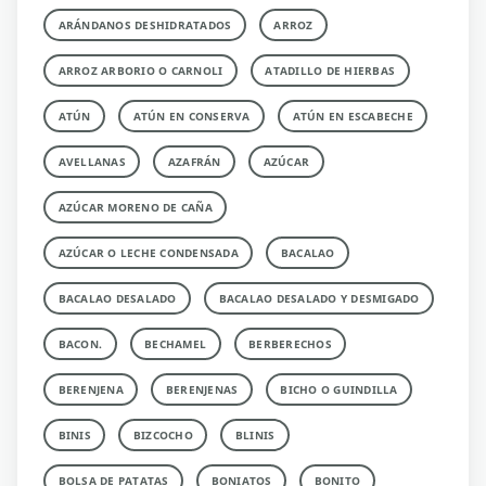
ARÁNDANOS DESHIDRATADOS
ARROZ
ARROZ ARBORIO O CARNOLI
ATADILLO DE HIERBAS
ATÚN
ATÚN EN CONSERVA
ATÚN EN ESCABECHE
AVELLANAS
AZAFRÁN
AZÚCAR
AZÚCAR MORENO DE CAÑA
AZÚCAR O LECHE CONDENSADA
BACALAO
BACALAO DESALADO
BACALAO DESALADO Y DESMIGADO
BACON.
BECHAMEL
BERBERECHOS
BERENJENA
BERENJENAS
BICHO O GUINDILLA
BINIS
BIZCOCHO
BLINIS
BOLSA DE PATATAS
BONIATOS
BONITO