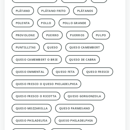
PLÁTANO
PLÁTANO FRITO
PLÁTANOS
POLENTA
POLLO
POLLO GRANDE
PROVOLONE
PUERRO
PUERROS
PULPO
PUNTILLITAS
QUESO
QUESO CAMEMBERT
QUESO CAMEMBERT O BRIE
QUESO DE CABRA
QUESO EMMENTAL
QUESO FETA
QUESO FRESCO
QUESO FRESCO O QUESO PHILADELPHIA
QUESO FRESCO O RICOTTA
QUESO GORGONZOLA
QUESO MOZZARELLA
QUESO PARMESANO
QUESO PHILADELFIA
QUESO PHILADELPHIA