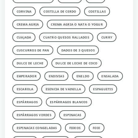
CORVINA
COSTILLA DE CERDO
COSTILLAS
CREMA AGRIA
CREMA AGRIA O NATA O YOGUR
CUAJADA
CUATRO QUESOS RALLADOS
CURRY
CUSCURROS DE PAN
DADOS DE 3 QUESOS
DULCE DE LECHE
DULCE DE LECHE DE COCO
EMPERADOR
ENDIVIAS
ENELDO
ENSALADA
ESCAROLA
ESENCIA DE VAINILLA
ESPAGUETIS
ESPÁRRAGOS
ESPÁRRAGOS BLANCOS
ESPÁRRAGOS VERDES
ESPINACAS
ESPINACAS CONGELADAS
FIDEOS
FOIE