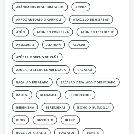
ARÁNDANOS DESHIDRATADOS
ARROZ
ARROZ ARBORIO O CARNOLI
ATADILLO DE HIERBAS
ATÚN
ATÚN EN CONSERVA
ATÚN EN ESCABECHE
AVELLANAS
AZAFRÁN
AZÚCAR
AZÚCAR MORENO DE CAÑA
AZÚCAR O LECHE CONDENSADA
BACALAO
BACALAO DESALADO
BACALAO DESALADO Y DESMIGADO
BACON.
BECHAMEL
BERBERECHOS
BERENJENA
BERENJENAS
BICHO O GUINDILLA
BINIS
BIZCOCHO
BLINIS
BOLSA DE PATATAS
BONIATOS
BONITO