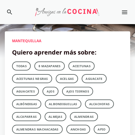
MANTEQUILLAA
Quiero aprender más sobre:
TODAS
8 MAZAPANES
ACEITUNAS
ACEITUNAS NEGRAS
ACELGAS
AGUACATE
AGUACATES
AJOS
AJOS TIERNOS
ALBÓNDIGAS
ALBONDIGUILLAS
ALCACHOFAS
ALCAPARRAS
ALMEJAS
ALMENDRAS
ALMENDRAS MACHACADAS
ANCHOAS
APIO