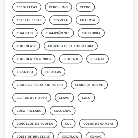
CEBOLLETAS
CEBOLLINO
CERDO
CEREZAS SECAS
CERVEZA
CHALOTA
CHALOTES
CHAMPIÑONES
CHISTORRA
CHOCOLATE
CHOCOLATE DE COBERTURA
CHOCOLATES KINDER
CHORIZO
CILANTR
CILANTRO
CIRUELAS
CIRUELAS PASAS SIN HUESO
CLARA DE HUEVO
CLARAS DE HUEVO
CLAVO
COCO
COCO RALLADO
COCOCHAS
COGOLLOS DE TUDELA
COL
COLAS DE GAMBAS
COLES DE BRUSELAS
COLIFLOR
COÑAC