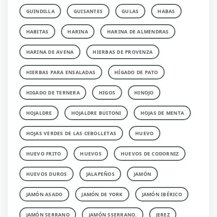
GUINDILLA
GUISANTES
GULAS
HABAS
HABITAS
HARINA
HARINA DE ALMENDRAS
HARINA DE AVENA
HIERBAS DE PROVENZA
HIERBAS PARA ENSALADAS
HÍGADO DE PATO
HIGADO DE TERNERA
HIGOS
HINOJO
HOJALDRE
HOJALDRE BUITONI
HOJAS DE MENTA
HOJAS VERDES DE LAS CEBOLLETAS
HUEVO
HUEVO FRITO
HUEVOS
HUEVOS DE CODORNIZ
HUEVOS DUROS
JALAPEÑOS
JAMÓN
JAMÓN ASADO
JAMÓN DE YORK
JAMÓN IBÉRICO
JAMÓN SERRANO
JAMÓN SSERRANO.
JEREZ