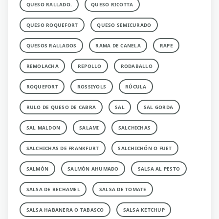
QUESO RALLADO.
QUESO RICOTTA
QUESO ROQUEFORT
QUESO SEMICURADO
QUESOS RALLADOS
RAMA DE CANELA
RAPE
REMOLACHA
REPOLLO
RODABALLO
ROQUEFORT
ROSSIYOLS
RÚCULA
RULO DE QUESO DE CABRA
SAL
SAL GORDA
SAL MALDON
SALAMI
SALCHICHAS
SALCHICHAS DE FRANKFURT
SALCHICHÓN O FUET
SALMÓN
SALMÓN AHUMADO
SALSA AL PESTO
SALSA DE BECHAMEL
SALSA DE TOMATE
SALSA HABANERA O TABASCO
SALSA KETCHUP