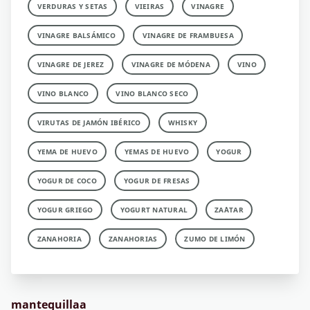
VERDURAS Y SETAS
VIEIRAS
VINAGRE
VINAGRE BALSÁMICO
VINAGRE DE FRAMBUESA
VINAGRE DE JEREZ
VINAGRE DE MÓDENA
VINO
VINO BLANCO
VINO BLANCO SECO
VIRUTAS DE JAMÓN IBÉRICO
WHISKY
YEMA DE HUEVO
YEMAS DE HUEVO
YOGUR
YOGUR DE COCO
YOGUR DE FRESAS
YOGUR GRIEGO
YOGURT NATURAL
ZA´ATAR
ZANAHORIA
ZANAHORIAS
ZUMO DE LIMÓN
mantequillaa