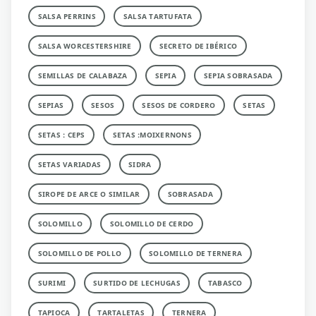
SALSA PERRINS
SALSA TARTUFATA
SALSA WORCESTERSHIRE
SECRETO DE IBÉRICO
SEMILLAS DE CALABAZA
SEPIA
SEPIA SOBRASADA
SEPIAS
SESOS
SESOS DE CORDERO
SETAS
SETAS : CEPS
SETAS :MOIXERNONS
SETAS VARIADAS
SIDRA
SIROPE DE ARCE O SIMILAR
SOBRASADA
SOLOMILLO
SOLOMILLO DE CERDO
SOLOMILLO DE POLLO
SOLOMILLO DE TERNERA
SURIMI
SURTIDO DE LECHUGAS
TABASCO
TAPIOCA
TARTALETAS
TERNERA