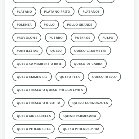
PLÁTANO
PLÁTANO FRITO
PLÁTANOS
POLENTA
POLLO
POLLO GRANDE
PROVOLONE
PUERRO
PUERROS
PULPO
PUNTILLITAS
QUESO
QUESO CAMEMBERT
QUESO CAMEMBERT O BRIE
QUESO DE CABRA
QUESO EMMENTAL
QUESO FETA
QUESO FRESCO
QUESO FRESCO O QUESO PHILADELPHIA
QUESO FRESCO O RICOTTA
QUESO GORGONZOLA
QUESO MOZZARELLA
QUESO PARMESANO
QUESO PHILADELFIA
QUESO PHILADELPHIA