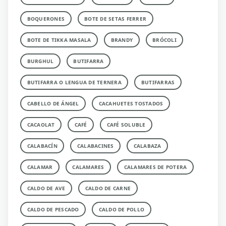
BOQUERONES
BOTE DE SETAS FERRER
BOTE DE TIKKA MASALA
BRANDY
BRÓCOLI
BURGHUL
BUTIFARRA
BUTIFARRA O LENGUA DE TERNERA
BUTIFARRAS
CABELLO DE ÁNGEL
CACAHUETES TOSTADOS
CACAOLAT
CAFÉ
CAFÉ SOLUBLE
CALABACÍN
CALABACINES
CALABAZA
CALAMAR
CALAMARES
CALAMARES DE POTERA
CALDO DE AVE
CALDO DE CARNE
CALDO DE PESCADO
CALDO DE POLLO