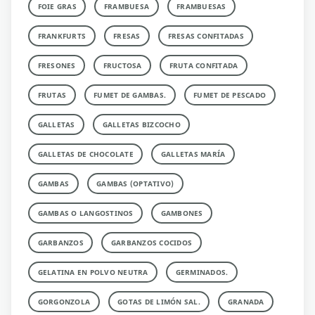
FOIE GRAS
FRAMBUESA
FRAMBUESAS
FRANKFURTS
FRESAS
FRESAS CONFITADAS
FRESONES
FRUCTOSA
FRUTA CONFITADA
FRUTAS
FUMET DE GAMBAS.
FUMET DE PESCADO
GALLETAS
GALLETAS BIZCOCHO
GALLETAS DE CHOCOLATE
GALLETAS MARÍA
GAMBAS
GAMBAS (OPTATIVO)
GAMBAS O LANGOSTINOS
GAMBONES
GARBANZOS
GARBANZOS COCIDOS
GELATINA EN POLVO NEUTRA
GERMINADOS.
GORGONZOLA
GOTAS DE LIMÓN SAL.
GRANADA