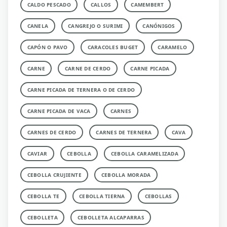
CALDO PESCADO
CALLOS
CAMEMBERT
CANELA
CANGREJO O SURIMI
CANÓNIGOS
CAPÓN O PAVO
CARACOLES BUGET
CARAMELO
CARNE
CARNE DE CERDO
CARNE PICADA
CARNE PICADA DE TERNERA O DE CERDO
CARNE PICADA DE VACA
CARNES
CARNES DE CERDO
CARNES DE TERNERA
CAVA
CAVIAR
CEBOLLA
CEBOLLA CARAMELIZADA
CEBOLLA CRUJIENTE
CEBOLLA MORADA
CEBOLLA TE
CEBOLLA TIERNA
CEBOLLAS
CEBOLLETA
CEBOLLETA ALCAPARRAS