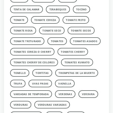
TINTA DE CALAMAR
TIRABEQUES
TOCINO
TOMATE
TOMATE CEREZA
TOMATE FRITO
TOMATE ROSA
TOMATE SECO
TOMATE SECOS
TOMATE TRITURADO
TOMATES
TOMATES ASADOS
TOMATES CEREZA O CHERRY
TOMATES CHERRY
TOMATES CHERRY DE COLORES
TOMATES KUMATO
TOMILLO
TORTITAS
TROMPETAS DE LA MUERTE
TRUFA
UVAS PASAS
VAINILLA
VARIADAS DE TEMPORADA
VERDINAS
VERDURA
VERDURAS
VERDURAS VARIADAS