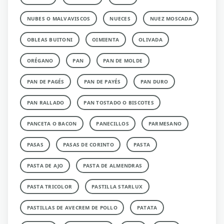
NUBES O MALVAVISCOS
NUECES
NUEZ MOSCADA
OBLEAS BUITONI
OIMIENTA
OLIVADA
ORÉGANO
PAN
PAN DE MOLDE
PAN DE PAGÉS
PAN DE PAYÉS
PAN DURO
PAN RALLADO
PAN TOSTADO O BISCOTES
PANCETA O BACON
PANECILLOS
PARMESANO
PASAS
PASAS DE CORINTO
PASTA
PASTA DE AJO
PASTA DE ALMENDRAS
PASTA TRICOLOR
PASTILLA STARLUX
PASTILLAS DE AVECREM DE POLLO
PATATA