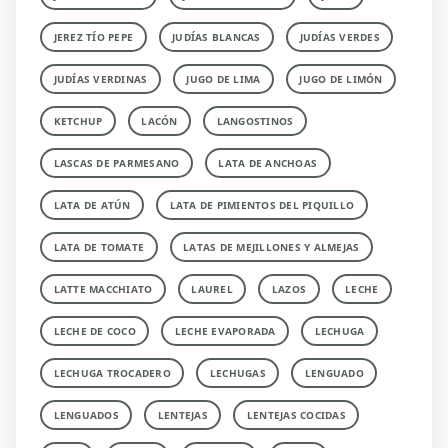
JEREZ TÍO PEPE
JUDÍAS BLANCAS
JUDÍAS VERDES
JUDÍAS VERDINAS
JUGO DE LIMA
JUGO DE LIMÓN
KETCHUP
LACÓN
LANGOSTINOS
LASCAS DE PARMESANO
LATA DE ANCHOAS
LATA DE ATÚN
LATA DE PIMIENTOS DEL PIQUILLO
LATA DE TOMATE
LATAS DE MEJILLONES Y ALMEJAS
LATTE MACCHIATO
LAUREL
LAZOS
LECHE
LECHE DE COCO
LECHE EVAPORADA
LECHUGA
LECHUGA TROCADERO
LECHUGAS
LENGUADO
LENGUADOS
LENTEJAS
LENTEJAS COCIDAS