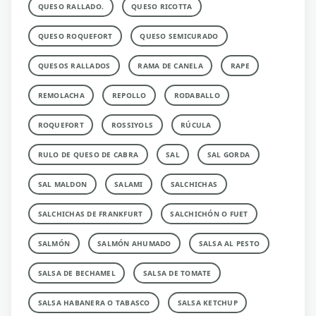
QUESO RALLADO.
QUESO RICOTTA
QUESO ROQUEFORT
QUESO SEMICURADO
QUESOS RALLADOS
RAMA DE CANELA
RAPE
REMOLACHA
REPOLLO
RODABALLO
ROQUEFORT
ROSSIYOLS
RÚCULA
RULO DE QUESO DE CABRA
SAL
SAL GORDA
SAL MALDON
SALAMI
SALCHICHAS
SALCHICHAS DE FRANKFURT
SALCHICHÓN O FUET
SALMÓN
SALMÓN AHUMADO
SALSA AL PESTO
SALSA DE BECHAMEL
SALSA DE TOMATE
SALSA HABANERA O TABASCO
SALSA KETCHUP