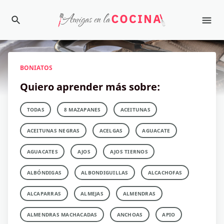
BONIATOS
Quiero aprender más sobre:
TODAS
8 MAZAPANES
ACEITUNAS
ACEITUNAS NEGRAS
ACELGAS
AGUACATE
AGUACATES
AJOS
AJOS TIERNOS
ALBÓNDIGAS
ALBONDIGUILLAS
ALCACHOFAS
ALCAPARRAS
ALMEJAS
ALMENDRAS
ALMENDRAS MACHACADAS
ANCHOAS
APIO