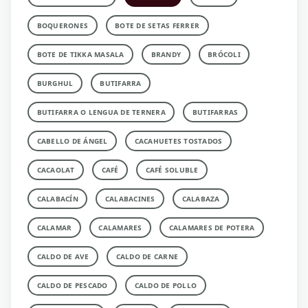
BOQUERONES
BOTE DE SETAS FERRER
BOTE DE TIKKA MASALA
BRANDY
BRÓCOLI
BURGHUL
BUTIFARRA
BUTIFARRA O LENGUA DE TERNERA
BUTIFARRAS
CABELLO DE ÁNGEL
CACAHUETES TOSTADOS
CACAOLAT
CAFÉ
CAFÉ SOLUBLE
CALABACÍN
CALABACINES
CALABAZA
CALAMAR
CALAMARES
CALAMARES DE POTERA
CALDO DE AVE
CALDO DE CARNE
CALDO DE PESCADO
CALDO DE POLLO