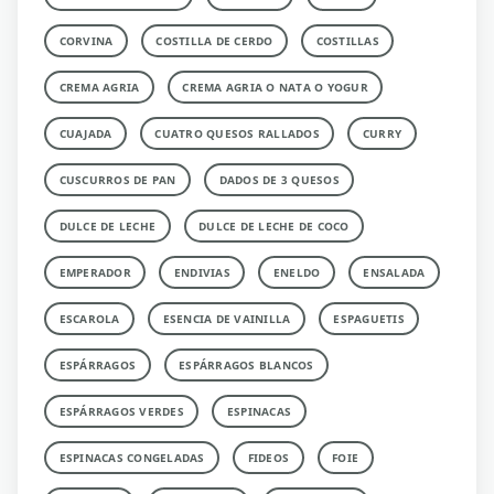
CORVINA
COSTILLA DE CERDO
COSTILLAS
CREMA AGRIA
CREMA AGRIA O NATA O YOGUR
CUAJADA
CUATRO QUESOS RALLADOS
CURRY
CUSCURROS DE PAN
DADOS DE 3 QUESOS
DULCE DE LECHE
DULCE DE LECHE DE COCO
EMPERADOR
ENDIVIAS
ENELDO
ENSALADA
ESCAROLA
ESENCIA DE VAINILLA
ESPAGUETIS
ESPÁRRAGOS
ESPÁRRAGOS BLANCOS
ESPÁRRAGOS VERDES
ESPINACAS
ESPINACAS CONGELADAS
FIDEOS
FOIE