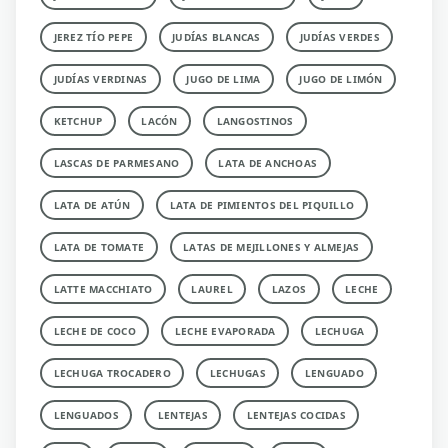
JEREZ TÍO PEPE
JUDÍAS BLANCAS
JUDÍAS VERDES
JUDÍAS VERDINAS
JUGO DE LIMA
JUGO DE LIMÓN
KETCHUP
LACÓN
LANGOSTINOS
LASCAS DE PARMESANO
LATA DE ANCHOAS
LATA DE ATÚN
LATA DE PIMIENTOS DEL PIQUILLO
LATA DE TOMATE
LATAS DE MEJILLONES Y ALMEJAS
LATTE MACCHIATO
LAUREL
LAZOS
LECHE
LECHE DE COCO
LECHE EVAPORADA
LECHUGA
LECHUGA TROCADERO
LECHUGAS
LENGUADO
LENGUADOS
LENTEJAS
LENTEJAS COCIDAS