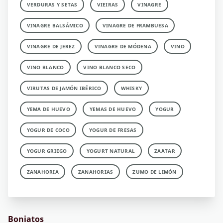
VERDURAS Y SETAS
VIEIRAS
VINAGRE
VINAGRE BALSÁMICO
VINAGRE DE FRAMBUESA
VINAGRE DE JEREZ
VINAGRE DE MÓDENA
VINO
VINO BLANCO
VINO BLANCO SECO
VIRUTAS DE JAMÓN IBÉRICO
WHISKY
YEMA DE HUEVO
YEMAS DE HUEVO
YOGUR
YOGUR DE COCO
YOGUR DE FRESAS
YOGUR GRIEGO
YOGURT NATURAL
ZA´ATAR
ZANAHORIA
ZANAHORIAS
ZUMO DE LIMÓN
Boniatos