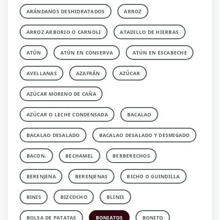
ARÁNDANOS DESHIDRATADOS
ARROZ
ARROZ ARBORIO O CARNOLI
ATADILLO DE HIERBAS
ATÚN
ATÚN EN CONSERVA
ATÚN EN ESCABECHE
AVELLANAS
AZAFRÁN
AZÚCAR
AZÚCAR MORENO DE CAÑA
AZÚCAR O LECHE CONDENSADA
BACALAO
BACALAO DESALADO
BACALAO DESALADO Y DESMIGADO
BACON.
BECHAMEL
BERBERECHOS
BERENJENA
BERENJENAS
BICHO O GUINDILLA
BINIS
BIZCOCHO
BLINIS
BOLSA DE PATATAS
BONIATOS
BONITO