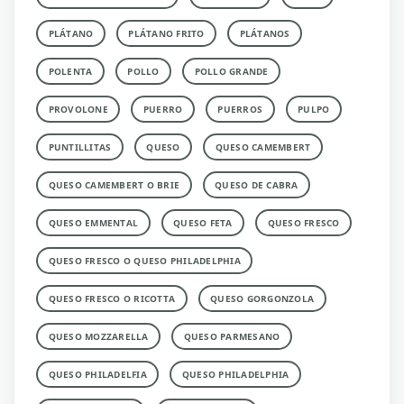
PLÁTANO
PLÁTANO FRITO
PLÁTANOS
POLENTA
POLLO
POLLO GRANDE
PROVOLONE
PUERRO
PUERROS
PULPO
PUNTILLITAS
QUESO
QUESO CAMEMBERT
QUESO CAMEMBERT O BRIE
QUESO DE CABRA
QUESO EMMENTAL
QUESO FETA
QUESO FRESCO
QUESO FRESCO O QUESO PHILADELPHIA
QUESO FRESCO O RICOTTA
QUESO GORGONZOLA
QUESO MOZZARELLA
QUESO PARMESANO
QUESO PHILADELFIA
QUESO PHILADELPHIA