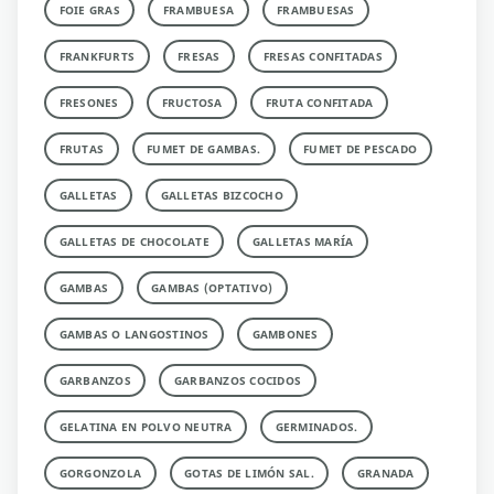
FOIE GRAS
FRAMBUESA
FRAMBUESAS
FRANKFURTS
FRESAS
FRESAS CONFITADAS
FRESONES
FRUCTOSA
FRUTA CONFITADA
FRUTAS
FUMET DE GAMBAS.
FUMET DE PESCADO
GALLETAS
GALLETAS BIZCOCHO
GALLETAS DE CHOCOLATE
GALLETAS MARÍA
GAMBAS
GAMBAS (OPTATIVO)
GAMBAS O LANGOSTINOS
GAMBONES
GARBANZOS
GARBANZOS COCIDOS
GELATINA EN POLVO NEUTRA
GERMINADOS.
GORGONZOLA
GOTAS DE LIMÓN SAL.
GRANADA