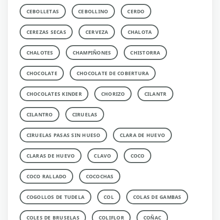
CEBOLLETAS
CEBOLLINO
CERDO
CEREZAS SECAS
CERVEZA
CHALOTA
CHALOTES
CHAMPIÑONES
CHISTORRA
CHOCOLATE
CHOCOLATE DE COBERTURA
CHOCOLATES KINDER
CHORIZO
CILANTR
CILANTRO
CIRUELAS
CIRUELAS PASAS SIN HUESO
CLARA DE HUEVO
CLARAS DE HUEVO
CLAVO
COCO
COCO RALLADO
COCOCHAS
COGOLLOS DE TUDELA
COL
COLAS DE GAMBAS
COLES DE BRUSELAS
COLIFLOR
COÑAC