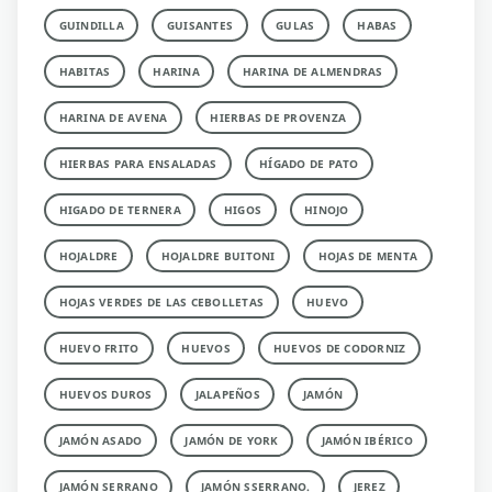
GUINDILLA
GUISANTES
GULAS
HABAS
HABITAS
HARINA
HARINA DE ALMENDRAS
HARINA DE AVENA
HIERBAS DE PROVENZA
HIERBAS PARA ENSALADAS
HÍGADO DE PATO
HIGADO DE TERNERA
HIGOS
HINOJO
HOJALDRE
HOJALDRE BUITONI
HOJAS DE MENTA
HOJAS VERDES DE LAS CEBOLLETAS
HUEVO
HUEVO FRITO
HUEVOS
HUEVOS DE CODORNIZ
HUEVOS DUROS
JALAPEÑOS
JAMÓN
JAMÓN ASADO
JAMÓN DE YORK
JAMÓN IBÉRICO
JAMÓN SERRANO
JAMÓN SSERRANO.
JEREZ