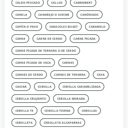
CALDO PESCADO
CALLOS
CAMEMBERT
CANELA
CANGREJO O SURIMI
CANÓNIGOS
CAPÓN O PAVO
CARACOLES BUGET
CARAMELO
CARNE
CARNE DE CERDO
CARNE PICADA
CARNE PICADA DE TERNERA O DE CERDO
CARNE PICADA DE VACA
CARNES
CARNES DE CERDO
CARNES DE TERNERA
CAVA
CAVIAR
CEBOLLA
CEBOLLA CARAMELIZADA
CEBOLLA CRUJIENTE
CEBOLLA MORADA
CEBOLLA TE
CEBOLLA TIERNA
CEBOLLAS
CEBOLLETA
CEBOLLETA ALCAPARRAS