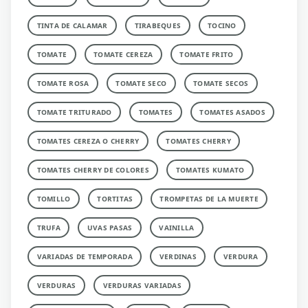
TINTA DE CALAMAR
TIRABEQUES
TOCINO
TOMATE
TOMATE CEREZA
TOMATE FRITO
TOMATE ROSA
TOMATE SECO
TOMATE SECOS
TOMATE TRITURADO
TOMATES
TOMATES ASADOS
TOMATES CEREZA O CHERRY
TOMATES CHERRY
TOMATES CHERRY DE COLORES
TOMATES KUMATO
TOMILLO
TORTITAS
TROMPETAS DE LA MUERTE
TRUFA
UVAS PASAS
VAINILLA
VARIADAS DE TEMPORADA
VERDINAS
VERDURA
VERDURAS
VERDURAS VARIADAS