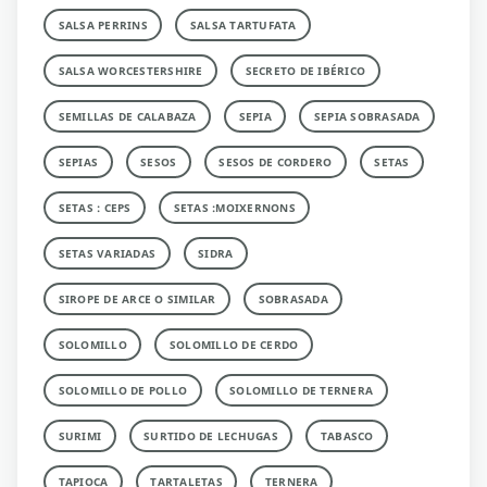
SALSA PERRINS
SALSA TARTUFATA
SALSA WORCESTERSHIRE
SECRETO DE IBÉRICO
SEMILLAS DE CALABAZA
SEPIA
SEPIA SOBRASADA
SEPIAS
SESOS
SESOS DE CORDERO
SETAS
SETAS : CEPS
SETAS :MOIXERNONS
SETAS VARIADAS
SIDRA
SIROPE DE ARCE O SIMILAR
SOBRASADA
SOLOMILLO
SOLOMILLO DE CERDO
SOLOMILLO DE POLLO
SOLOMILLO DE TERNERA
SURIMI
SURTIDO DE LECHUGAS
TABASCO
TAPIOCA
TARTALETAS
TERNERA