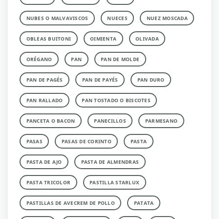
NUBES O MALVAVISCOS
NUECES
NUEZ MOSCADA
OBLEAS BUITONI
OIMIENTA
OLIVADA
ORÉGANO
PAN
PAN DE MOLDE
PAN DE PAGÉS
PAN DE PAYÉS
PAN DURO
PAN RALLADO
PAN TOSTADO O BISCOTES
PANCETA O BACON
PANECILLOS
PARMESANO
PASAS
PASAS DE CORINTO
PASTA
PASTA DE AJO
PASTA DE ALMENDRAS
PASTA TRICOLOR
PASTILLA STARLUX
PASTILLAS DE AVECREM DE POLLO
PATATA