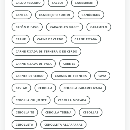
CALDO PESCADO
CALLOS
CAMEMBERT
CANELA
CANGREJO O SURIMI
CANÓNIGOS
CAPÓN O PAVO
CARACOLES BUGET
CARAMELO
CARNE
CARNE DE CERDO
CARNE PICADA
CARNE PICADA DE TERNERA O DE CERDO
CARNE PICADA DE VACA
CARNES
CARNES DE CERDO
CARNES DE TERNERA
CAVA
CAVIAR
CEBOLLA
CEBOLLA CARAMELIZADA
CEBOLLA CRUJIENTE
CEBOLLA MORADA
CEBOLLA TE
CEBOLLA TIERNA
CEBOLLAS
CEBOLLETA
CEBOLLETA ALCAPARRAS