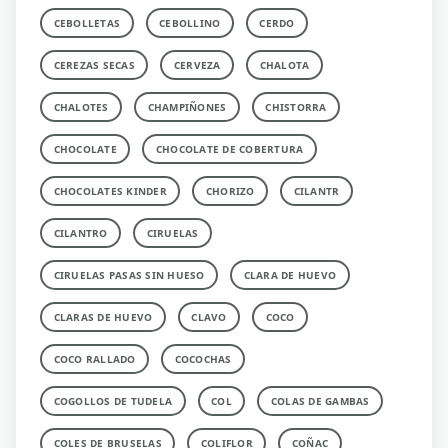
CEBOLLETAS
CEBOLLINO
CERDO
CEREZAS SECAS
CERVEZA
CHALOTA
CHALOTES
CHAMPIÑONES
CHISTORRA
CHOCOLATE
CHOCOLATE DE COBERTURA
CHOCOLATES KINDER
CHORIZO
CILANTR
CILANTRO
CIRUELAS
CIRUELAS PASAS SIN HUESO
CLARA DE HUEVO
CLARAS DE HUEVO
CLAVO
COCO
COCO RALLADO
COCOCHAS
COGOLLOS DE TUDELA
COL
COLAS DE GAMBAS
COLES DE BRUSELAS
COLIFLOR
COÑAC