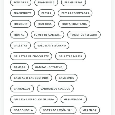
FOIE GRAS
FRAMBUESA
FRAMBUESAS
FRANKFURTS
FRESAS
FRESAS CONFITADAS
FRESONES
FRUCTOSA
FRUTA CONFITADA
FRUTAS
FUMET DE GAMBAS.
FUMET DE PESCADO
GALLETAS
GALLETAS BIZCOCHO
GALLETAS DE CHOCOLATE
GALLETAS MARÍA
GAMBAS
GAMBAS (OPTATIVO)
GAMBAS O LANGOSTINOS
GAMBONES
GARBANZOS
GARBANZOS COCIDOS
GELATINA EN POLVO NEUTRA
GERMINADOS.
GORGONZOLA
GOTAS DE LIMÓN SAL.
GRANADA