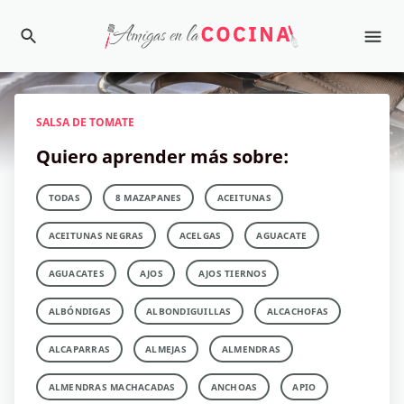
SALSA DE TOMATE
Quiero aprender más sobre:
TODAS
8 MAZAPANES
ACEITUNAS
ACEITUNAS NEGRAS
ACELGAS
AGUACATE
AGUACATES
AJOS
AJOS TIERNOS
ALBÓNDIGAS
ALBONDIGUILLAS
ALCACHOFAS
ALCAPARRAS
ALMEJAS
ALMENDRAS
ALMENDRAS MACHACADAS
ANCHOAS
APIO