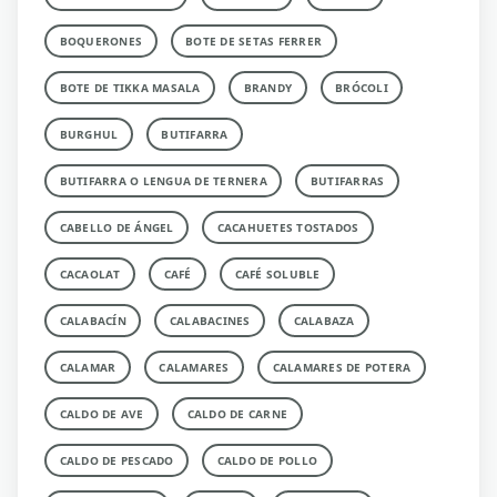
BOQUERONES
BOTE DE SETAS FERRER
BOTE DE TIKKA MASALA
BRANDY
BRÓCOLI
BURGHUL
BUTIFARRA
BUTIFARRA O LENGUA DE TERNERA
BUTIFARRAS
CABELLO DE ÁNGEL
CACAHUETES TOSTADOS
CACAOLAT
CAFÉ
CAFÉ SOLUBLE
CALABACÍN
CALABACINES
CALABAZA
CALAMAR
CALAMARES
CALAMARES DE POTERA
CALDO DE AVE
CALDO DE CARNE
CALDO DE PESCADO
CALDO DE POLLO