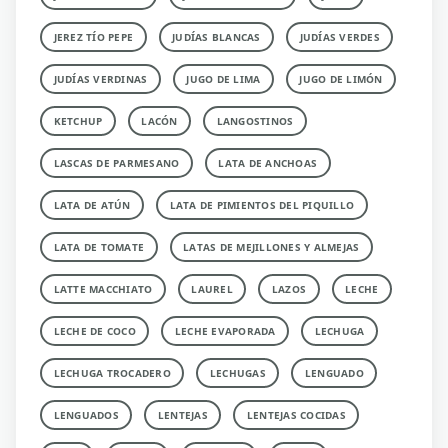
JEREZ TÍO PEPE
JUDÍAS BLANCAS
JUDÍAS VERDES
JUDÍAS VERDINAS
JUGO DE LIMA
JUGO DE LIMÓN
KETCHUP
LACÓN
LANGOSTINOS
LASCAS DE PARMESANO
LATA DE ANCHOAS
LATA DE ATÚN
LATA DE PIMIENTOS DEL PIQUILLO
LATA DE TOMATE
LATAS DE MEJILLONES Y ALMEJAS
LATTE MACCHIATO
LAUREL
LAZOS
LECHE
LECHE DE COCO
LECHE EVAPORADA
LECHUGA
LECHUGA TROCADERO
LECHUGAS
LENGUADO
LENGUADOS
LENTEJAS
LENTEJAS COCIDAS