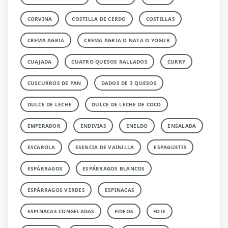
CORVINA
COSTILLA DE CERDO
COSTILLAS
CREMA AGRIA
CREMA AGRIA O NATA O YOGUR
CUAJADA
CUATRO QUESOS RALLADOS
CURRY
CUSCURROS DE PAN
DADOS DE 3 QUESOS
DULCE DE LECHE
DULCE DE LECHE DE COCO
EMPERADOR
ENDIVIAS
ENELDO
ENSALADA
ESCAROLA
ESENCIA DE VAINILLA
ESPAGUETIS
ESPÁRRAGOS
ESPÁRRAGOS BLANCOS
ESPÁRRAGOS VERDES
ESPINACAS
ESPINACAS CONGELADAS
FIDEOS
FOIE