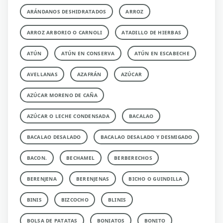
ARÁNDANOS DESHIDRATADOS
ARROZ
ARROZ ARBORIO O CARNOLI
ATADILLO DE HIERBAS
ATÚN
ATÚN EN CONSERVA
ATÚN EN ESCABECHE
AVELLANAS
AZAFRÁN
AZÚCAR
AZÚCAR MORENO DE CAÑA
AZÚCAR O LECHE CONDENSADA
BACALAO
BACALAO DESALADO
BACALAO DESALADO Y DESMIGADO
BACON.
BECHAMEL
BERBERECHOS
BERENJENA
BERENJENAS
BICHO O GUINDILLA
BINIS
BIZCOCHO
BLINIS
BOLSA DE PATATAS
BONIATOS
BONITO