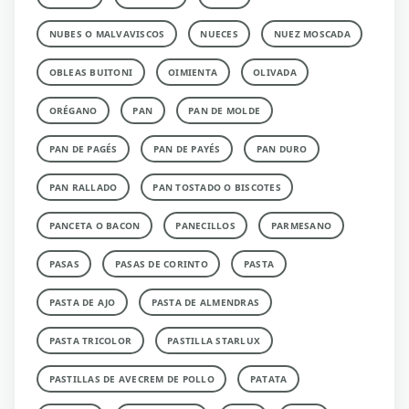
NUBES O MALVAVISCOS
NUECES
NUEZ MOSCADA
OBLEAS BUITONI
OIMIENTA
OLIVADA
ORÉGANO
PAN
PAN DE MOLDE
PAN DE PAGÉS
PAN DE PAYÉS
PAN DURO
PAN RALLADO
PAN TOSTADO O BISCOTES
PANCETA O BACON
PANECILLOS
PARMESANO
PASAS
PASAS DE CORINTO
PASTA
PASTA DE AJO
PASTA DE ALMENDRAS
PASTA TRICOLOR
PASTILLA STARLUX
PASTILLAS DE AVECREM DE POLLO
PATATA