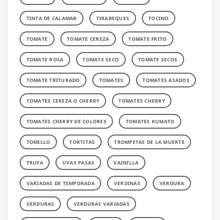
TINTA DE CALAMAR
TIRABEQUES
TOCINO
TOMATE
TOMATE CEREZA
TOMATE FRITO
TOMATE ROSA
TOMATE SECO
TOMATE SECOS
TOMATE TRITURADO
TOMATES
TOMATES ASADOS
TOMATES CEREZA O CHERRY
TOMATES CHERRY
TOMATES CHERRY DE COLORES
TOMATES KUMATO
TOMILLO
TORTITAS
TROMPETAS DE LA MUERTE
TRUFA
UVAS PASAS
VAINILLA
VARIADAS DE TEMPORADA
VERDINAS
VERDURA
VERDURAS
VERDURAS VARIADAS