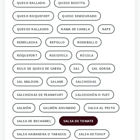
QUESO RALLADO.
QUESO RICOTTA
QUESO ROQUEFORT
QUESO SEMICURADO
QUESOS RALLADOS
RAMA DE CANELA
RAPE
REMOLACHA
REPOLLO
RODABALLO
ROQUEFORT
ROSSIYOLS
RÚCULA
RULO DE QUESO DE CABRA
SAL
SAL GORDA
SAL MALDON
SALAMI
SALCHICHAS
SALCHICHAS DE FRANKFURT
SALCHICHÓN O FUET
SALMÓN
SALMÓN AHUMADO
SALSA AL PESTO
SALSA DE BECHAMEL
SALSA DE TOMATE
SALSA HABANERA O TABASCO
SALSA KETCHUP