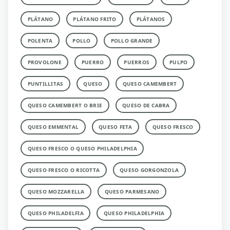
PLÁTANO
PLÁTANO FRITO
PLÁTANOS
POLENTA
POLLO
POLLO GRANDE
PROVOLONE
PUERRO
PUERROS
PULPO
PUNTILLITAS
QUESO
QUESO CAMEMBERT
QUESO CAMEMBERT O BRIE
QUESO DE CABRA
QUESO EMMENTAL
QUESO FETA
QUESO FRESCO
QUESO FRESCO O QUESO PHILADELPHIA
QUESO FRESCO O RICOTTA
QUESO GORGONZOLA
QUESO MOZZARELLA
QUESO PARMESANO
QUESO PHILADELFIA
QUESO PHILADELPHIA