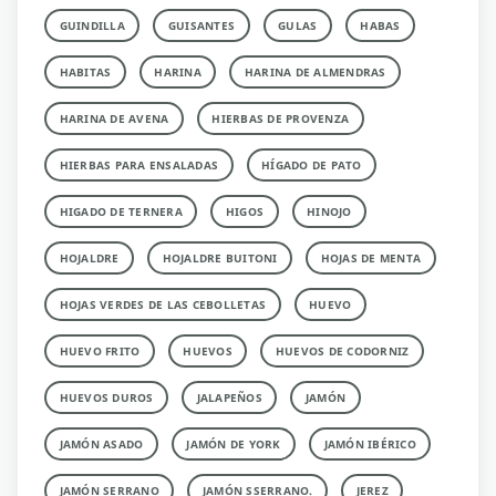
GUINDILLA
GUISANTES
GULAS
HABAS
HABITAS
HARINA
HARINA DE ALMENDRAS
HARINA DE AVENA
HIERBAS DE PROVENZA
HIERBAS PARA ENSALADAS
HÍGADO DE PATO
HIGADO DE TERNERA
HIGOS
HINOJO
HOJALDRE
HOJALDRE BUITONI
HOJAS DE MENTA
HOJAS VERDES DE LAS CEBOLLETAS
HUEVO
HUEVO FRITO
HUEVOS
HUEVOS DE CODORNIZ
HUEVOS DUROS
JALAPEÑOS
JAMÓN
JAMÓN ASADO
JAMÓN DE YORK
JAMÓN IBÉRICO
JAMÓN SERRANO
JAMÓN SSERRANO.
JEREZ