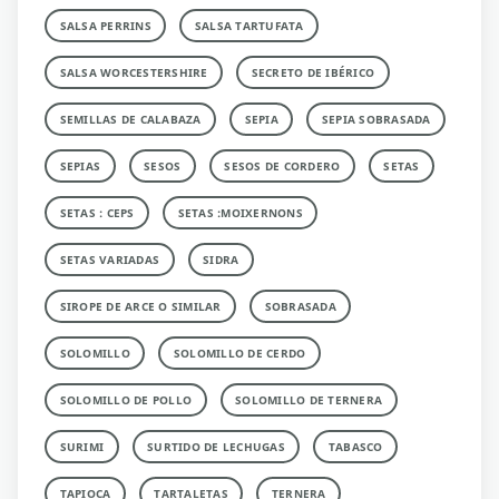
SALSA PERRINS
SALSA TARTUFATA
SALSA WORCESTERSHIRE
SECRETO DE IBÉRICO
SEMILLAS DE CALABAZA
SEPIA
SEPIA SOBRASADA
SEPIAS
SESOS
SESOS DE CORDERO
SETAS
SETAS : CEPS
SETAS :MOIXERNONS
SETAS VARIADAS
SIDRA
SIROPE DE ARCE O SIMILAR
SOBRASADA
SOLOMILLO
SOLOMILLO DE CERDO
SOLOMILLO DE POLLO
SOLOMILLO DE TERNERA
SURIMI
SURTIDO DE LECHUGAS
TABASCO
TAPIOCA
TARTALETAS
TERNERA