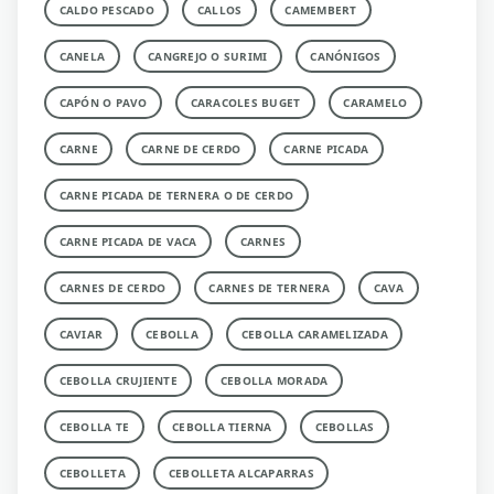
CALDO PESCADO
CALLOS
CAMEMBERT
CANELA
CANGREJO O SURIMI
CANÓNIGOS
CAPÓN O PAVO
CARACOLES BUGET
CARAMELO
CARNE
CARNE DE CERDO
CARNE PICADA
CARNE PICADA DE TERNERA O DE CERDO
CARNE PICADA DE VACA
CARNES
CARNES DE CERDO
CARNES DE TERNERA
CAVA
CAVIAR
CEBOLLA
CEBOLLA CARAMELIZADA
CEBOLLA CRUJIENTE
CEBOLLA MORADA
CEBOLLA TE
CEBOLLA TIERNA
CEBOLLAS
CEBOLLETA
CEBOLLETA ALCAPARRAS