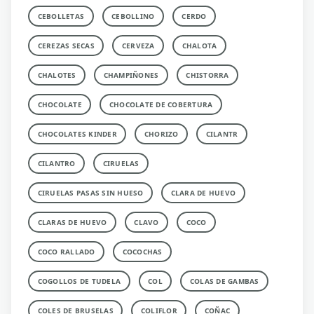
CEBOLLETAS
CEBOLLINO
CERDO
CEREZAS SECAS
CERVEZA
CHALOTA
CHALOTES
CHAMPIÑONES
CHISTORRA
CHOCOLATE
CHOCOLATE DE COBERTURA
CHOCOLATES KINDER
CHORIZO
CILANTR
CILANTRO
CIRUELAS
CIRUELAS PASAS SIN HUESO
CLARA DE HUEVO
CLARAS DE HUEVO
CLAVO
COCO
COCO RALLADO
COCOCHAS
COGOLLOS DE TUDELA
COL
COLAS DE GAMBAS
COLES DE BRUSELAS
COLIFLOR
COÑAC