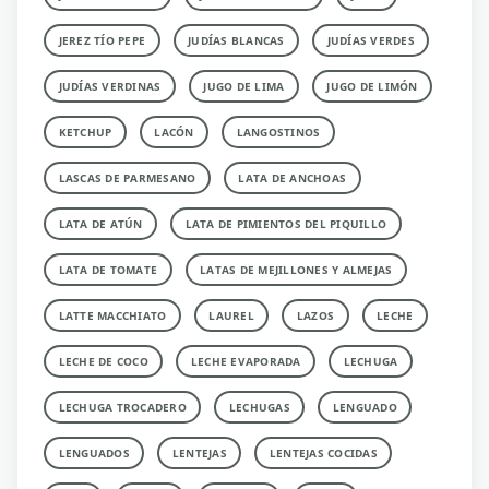
JEREZ TÍO PEPE
JUDÍAS BLANCAS
JUDÍAS VERDES
JUDÍAS VERDINAS
JUGO DE LIMA
JUGO DE LIMÓN
KETCHUP
LACÓN
LANGOSTINOS
LASCAS DE PARMESANO
LATA DE ANCHOAS
LATA DE ATÚN
LATA DE PIMIENTOS DEL PIQUILLO
LATA DE TOMATE
LATAS DE MEJILLONES Y ALMEJAS
LATTE MACCHIATO
LAUREL
LAZOS
LECHE
LECHE DE COCO
LECHE EVAPORADA
LECHUGA
LECHUGA TROCADERO
LECHUGAS
LENGUADO
LENGUADOS
LENTEJAS
LENTEJAS COCIDAS