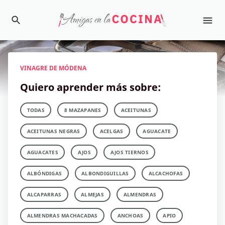
VINAGRE DE MÓDENA
Quiero aprender más sobre:
TODAS
8 MAZAPANES
ACEITUNAS
ACEITUNAS NEGRAS
ACELGAS
AGUACATE
AGUACATES
AJOS
AJOS TIERNOS
ALBÓNDIGAS
ALBONDIGUILLAS
ALCACHOFAS
ALCAPARRAS
ALMEJAS
ALMENDRAS
ALMENDRAS MACHACADAS
ANCHOAS
APIO