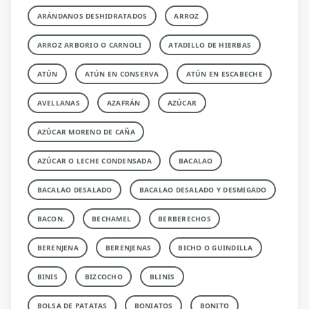
ARÁNDANOS DESHIDRATADOS
ARROZ
ARROZ ARBORIO O CARNOLI
ATADILLO DE HIERBAS
ATÚN
ATÚN EN CONSERVA
ATÚN EN ESCABECHE
AVELLANAS
AZAFRÁN
AZÚCAR
AZÚCAR MORENO DE CAÑA
AZÚCAR O LECHE CONDENSADA
BACALAO
BACALAO DESALADO
BACALAO DESALADO Y DESMIGADO
BACON.
BECHAMEL
BERBERECHOS
BERENJENA
BERENJENAS
BICHO O GUINDILLA
BINIS
BIZCOCHO
BLINIS
BOLSA DE PATATAS
BONIATOS
BONITO