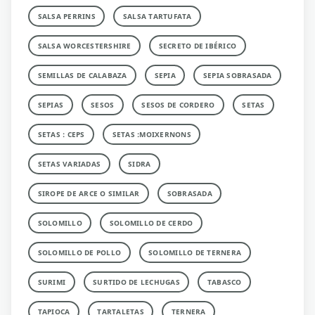
SALSA PERRINS
SALSA TARTUFATA
SALSA WORCESTERSHIRE
SECRETO DE IBÉRICO
SEMILLAS DE CALABAZA
SEPIA
SEPIA SOBRASADA
SEPIAS
SESOS
SESOS DE CORDERO
SETAS
SETAS : CEPS
SETAS :MOIXERNONS
SETAS VARIADAS
SIDRA
SIROPE DE ARCE O SIMILAR
SOBRASADA
SOLOMILLO
SOLOMILLO DE CERDO
SOLOMILLO DE POLLO
SOLOMILLO DE TERNERA
SURIMI
SURTIDO DE LECHUGAS
TABASCO
TAPIOCA
TARTALETAS
TERNERA