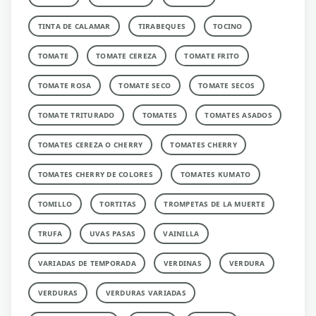
TINTA DE CALAMAR
TIRABEQUES
TOCINO
TOMATE
TOMATE CEREZA
TOMATE FRITO
TOMATE ROSA
TOMATE SECO
TOMATE SECOS
TOMATE TRITURADO
TOMATES
TOMATES ASADOS
TOMATES CEREZA O CHERRY
TOMATES CHERRY
TOMATES CHERRY DE COLORES
TOMATES KUMATO
TOMILLO
TORTITAS
TROMPETAS DE LA MUERTE
TRUFA
UVAS PASAS
VAINILLA
VARIADAS DE TEMPORADA
VERDINAS
VERDURA
VERDURAS
VERDURAS VARIADAS