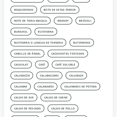
BOQUERONES
BOTE DE SETAS FERRER
BOTE DE TIKKA MASALA
BRANDY
BRÓCOLI
BURGHUL
BUTIFARRA
BUTIFARRA O LENGUA DE TERNERA
BUTIFARRAS
CABELLO DE ÁNGEL
CACAHUETES TOSTADOS
CACAOLAT
CAFÉ
CAFÉ SOLUBLE
CALABACÍN
CALABACINES
CALABAZA
CALAMAR
CALAMARES
CALAMARES DE POTERA
CALDO DE AVE
CALDO DE CARNE
CALDO DE PESCADO
CALDO DE POLLO