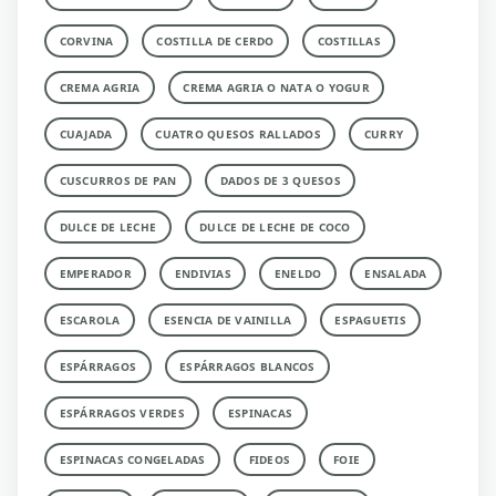
CORVINA
COSTILLA DE CERDO
COSTILLAS
CREMA AGRIA
CREMA AGRIA O NATA O YOGUR
CUAJADA
CUATRO QUESOS RALLADOS
CURRY
CUSCURROS DE PAN
DADOS DE 3 QUESOS
DULCE DE LECHE
DULCE DE LECHE DE COCO
EMPERADOR
ENDIVIAS
ENELDO
ENSALADA
ESCAROLA
ESENCIA DE VAINILLA
ESPAGUETIS
ESPÁRRAGOS
ESPÁRRAGOS BLANCOS
ESPÁRRAGOS VERDES
ESPINACAS
ESPINACAS CONGELADAS
FIDEOS
FOIE