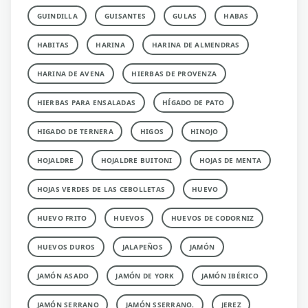
GUINDILLA
GUISANTES
GULAS
HABAS
HABITAS
HARINA
HARINA DE ALMENDRAS
HARINA DE AVENA
HIERBAS DE PROVENZA
HIERBAS PARA ENSALADAS
HÍGADO DE PATO
HIGADO DE TERNERA
HIGOS
HINOJO
HOJALDRE
HOJALDRE BUITONI
HOJAS DE MENTA
HOJAS VERDES DE LAS CEBOLLETAS
HUEVO
HUEVO FRITO
HUEVOS
HUEVOS DE CODORNIZ
HUEVOS DUROS
JALAPEÑOS
JAMÓN
JAMÓN ASADO
JAMÓN DE YORK
JAMÓN IBÉRICO
JAMÓN SERRANO
JAMÓN SSERRANO.
JEREZ