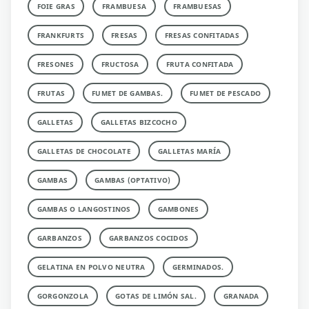
FOIE GRAS
FRAMBUESA
FRAMBUESAS
FRANKFURTS
FRESAS
FRESAS CONFITADAS
FRESONES
FRUCTOSA
FRUTA CONFITADA
FRUTAS
FUMET DE GAMBAS.
FUMET DE PESCADO
GALLETAS
GALLETAS BIZCOCHO
GALLETAS DE CHOCOLATE
GALLETAS MARÍA
GAMBAS
GAMBAS (OPTATIVO)
GAMBAS O LANGOSTINOS
GAMBONES
GARBANZOS
GARBANZOS COCIDOS
GELATINA EN POLVO NEUTRA
GERMINADOS.
GORGONZOLA
GOTAS DE LIMÓN SAL.
GRANADA