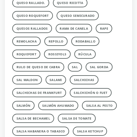
QUESO RALLADO.
QUESO RICOTTA
QUESO ROQUEFORT
QUESO SEMICURADO
QUESOS RALLADOS
RAMA DE CANELA
RAPE
REMOLACHA
REPOLLO
RODABALLO
ROQUEFORT
ROSSIYOLS
RÚCULA
RULO DE QUESO DE CABRA
SAL
SAL GORDA
SAL MALDON
SALAMI
SALCHICHAS
SALCHICHAS DE FRANKFURT
SALCHICHÓN O FUET
SALMÓN
SALMÓN AHUMADO
SALSA AL PESTO
SALSA DE BECHAMEL
SALSA DE TOMATE
SALSA HABANERA O TABASCO
SALSA KETCHUP