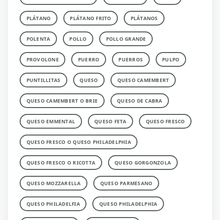
PLÁTANO
PLÁTANO FRITO
PLÁTANOS
POLENTA
POLLO
POLLO GRANDE
PROVOLONE
PUERRO
PUERROS
PULPO
PUNTILLITAS
QUESO
QUESO CAMEMBERT
QUESO CAMEMBERT O BRIE
QUESO DE CABRA
QUESO EMMENTAL
QUESO FETA
QUESO FRESCO
QUESO FRESCO O QUESO PHILADELPHIA
QUESO FRESCO O RICOTTA
QUESO GORGONZOLA
QUESO MOZZARELLA
QUESO PARMESANO
QUESO PHILADELFIA
QUESO PHILADELPHIA