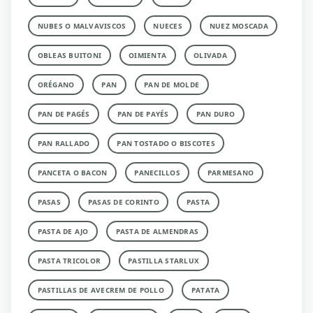
NUBES O MALVAVISCOS
NUECES
NUEZ MOSCADA
OBLEAS BUITONI
OIMIENTA
OLIVADA
ORÉGANO
PAN
PAN DE MOLDE
PAN DE PAGÉS
PAN DE PAYÉS
PAN DURO
PAN RALLADO
PAN TOSTADO O BISCOTES
PANCETA O BACON
PANECILLOS
PARMESANO
PASAS
PASAS DE CORINTO
PASTA
PASTA DE AJO
PASTA DE ALMENDRAS
PASTA TRICOLOR
PASTILLA STARLUX
PASTILLAS DE AVECREM DE POLLO
PATATA