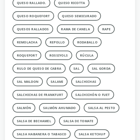
QUESO RALLADO.
QUESO RICOTTA
QUESO ROQUEFORT
QUESO SEMICURADO
QUESOS RALLADOS
RAMA DE CANELA
RAPE
REMOLACHA
REPOLLO
RODABALLO
ROQUEFORT
ROSSIYOLS
RÚCULA
RULO DE QUESO DE CABRA
SAL
SAL GORDA
SAL MALDON
SALAMI
SALCHICHAS
SALCHICHAS DE FRANKFURT
SALCHICHÓN O FUET
SALMÓN
SALMÓN AHUMADO
SALSA AL PESTO
SALSA DE BECHAMEL
SALSA DE TOMATE
SALSA HABANERA O TABASCO
SALSA KETCHUP