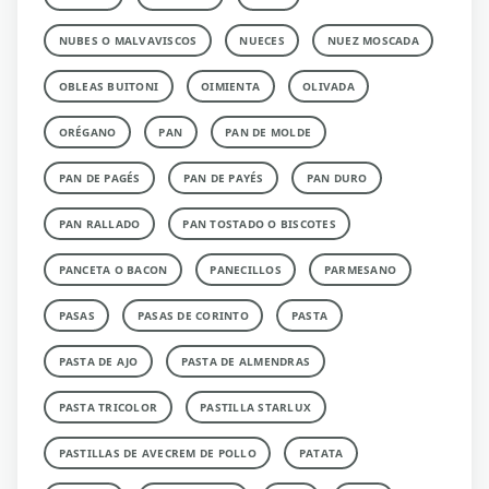
NUBES O MALVAVISCOS
NUECES
NUEZ MOSCADA
OBLEAS BUITONI
OIMIENTA
OLIVADA
ORÉGANO
PAN
PAN DE MOLDE
PAN DE PAGÉS
PAN DE PAYÉS
PAN DURO
PAN RALLADO
PAN TOSTADO O BISCOTES
PANCETA O BACON
PANECILLOS
PARMESANO
PASAS
PASAS DE CORINTO
PASTA
PASTA DE AJO
PASTA DE ALMENDRAS
PASTA TRICOLOR
PASTILLA STARLUX
PASTILLAS DE AVECREM DE POLLO
PATATA