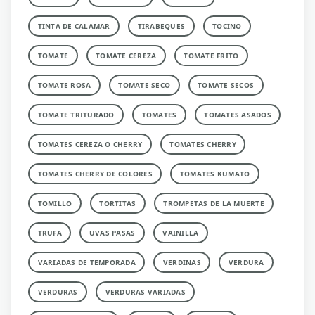
TINTA DE CALAMAR
TIRABEQUES
TOCINO
TOMATE
TOMATE CEREZA
TOMATE FRITO
TOMATE ROSA
TOMATE SECO
TOMATE SECOS
TOMATE TRITURADO
TOMATES
TOMATES ASADOS
TOMATES CEREZA O CHERRY
TOMATES CHERRY
TOMATES CHERRY DE COLORES
TOMATES KUMATO
TOMILLO
TORTITAS
TROMPETAS DE LA MUERTE
TRUFA
UVAS PASAS
VAINILLA
VARIADAS DE TEMPORADA
VERDINAS
VERDURA
VERDURAS
VERDURAS VARIADAS