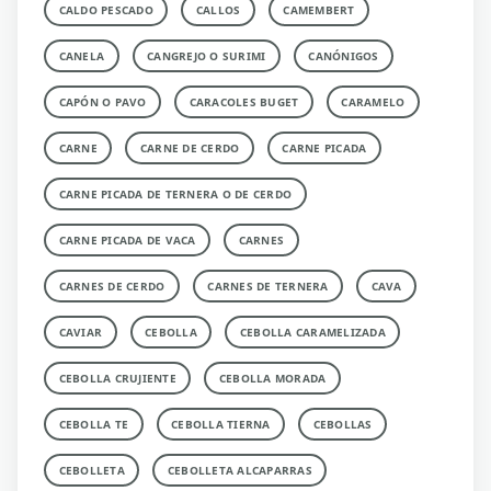
CALDO PESCADO
CALLOS
CAMEMBERT
CANELA
CANGREJO O SURIMI
CANÓNIGOS
CAPÓN O PAVO
CARACOLES BUGET
CARAMELO
CARNE
CARNE DE CERDO
CARNE PICADA
CARNE PICADA DE TERNERA O DE CERDO
CARNE PICADA DE VACA
CARNES
CARNES DE CERDO
CARNES DE TERNERA
CAVA
CAVIAR
CEBOLLA
CEBOLLA CARAMELIZADA
CEBOLLA CRUJIENTE
CEBOLLA MORADA
CEBOLLA TE
CEBOLLA TIERNA
CEBOLLAS
CEBOLLETA
CEBOLLETA ALCAPARRAS