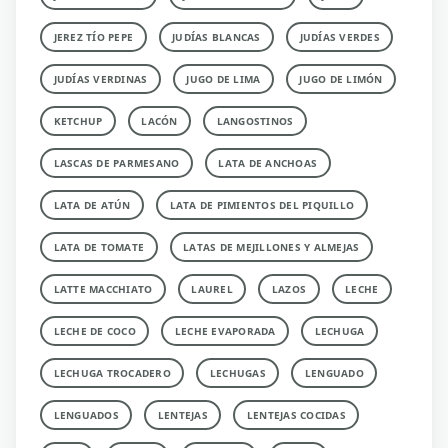
JEREZ TÍO PEPE
JUDÍAS BLANCAS
JUDÍAS VERDES
JUDÍAS VERDINAS
JUGO DE LIMA
JUGO DE LIMÓN
KETCHUP
LACÓN
LANGOSTINOS
LASCAS DE PARMESANO
LATA DE ANCHOAS
LATA DE ATÚN
LATA DE PIMIENTOS DEL PIQUILLO
LATA DE TOMATE
LATAS DE MEJILLONES Y ALMEJAS
LATTE MACCHIATO
LAUREL
LAZOS
LECHE
LECHE DE COCO
LECHE EVAPORADA
LECHUGA
LECHUGA TROCADERO
LECHUGAS
LENGUADO
LENGUADOS
LENTEJAS
LENTEJAS COCIDAS