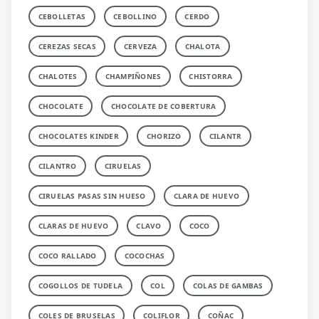
CEBOLLETAS
CEBOLLINO
CERDO
CEREZAS SECAS
CERVEZA
CHALOTA
CHALOTES
CHAMPIÑONES
CHISTORRA
CHOCOLATE
CHOCOLATE DE COBERTURA
CHOCOLATES KINDER
CHORIZO
CILANTR
CILANTRO
CIRUELAS
CIRUELAS PASAS SIN HUESO
CLARA DE HUEVO
CLARAS DE HUEVO
CLAVO
COCO
COCO RALLADO
COCOCHAS
COGOLLOS DE TUDELA
COL
COLAS DE GAMBAS
COLES DE BRUSELAS
COLIFLOR
COÑAC