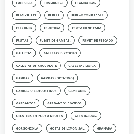
FOIE GRAS
FRAMBUESA
FRAMBUESAS
FRANKFURTS
FRESAS
FRESAS CONFITADAS
FRESONES
FRUCTOSA
FRUTA CONFITADA
FRUTAS
FUMET DE GAMBAS.
FUMET DE PESCADO
GALLETAS
GALLETAS BIZCOCHO
GALLETAS DE CHOCOLATE
GALLETAS MARÍA
GAMBAS
GAMBAS (OPTATIVO)
GAMBAS O LANGOSTINOS
GAMBONES
GARBANZOS
GARBANZOS COCIDOS
GELATINA EN POLVO NEUTRA
GERMINADOS.
GORGONZOLA
GOTAS DE LIMÓN SAL.
GRANADA