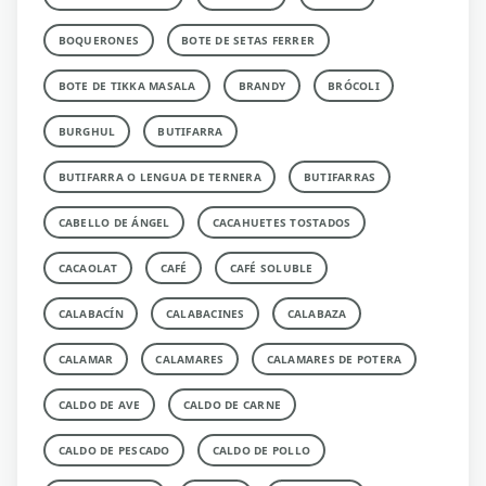
BOQUERONES
BOTE DE SETAS FERRER
BOTE DE TIKKA MASALA
BRANDY
BRÓCOLI
BURGHUL
BUTIFARRA
BUTIFARRA O LENGUA DE TERNERA
BUTIFARRAS
CABELLO DE ÁNGEL
CACAHUETES TOSTADOS
CACAOLAT
CAFÉ
CAFÉ SOLUBLE
CALABACÍN
CALABACINES
CALABAZA
CALAMAR
CALAMARES
CALAMARES DE POTERA
CALDO DE AVE
CALDO DE CARNE
CALDO DE PESCADO
CALDO DE POLLO