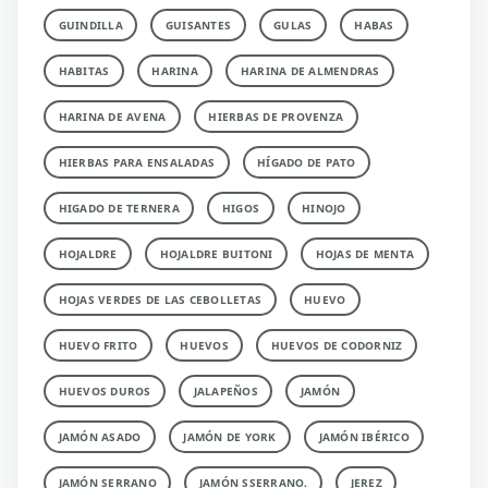
GUINDILLA
GUISANTES
GULAS
HABAS
HABITAS
HARINA
HARINA DE ALMENDRAS
HARINA DE AVENA
HIERBAS DE PROVENZA
HIERBAS PARA ENSALADAS
HÍGADO DE PATO
HIGADO DE TERNERA
HIGOS
HINOJO
HOJALDRE
HOJALDRE BUITONI
HOJAS DE MENTA
HOJAS VERDES DE LAS CEBOLLETAS
HUEVO
HUEVO FRITO
HUEVOS
HUEVOS DE CODORNIZ
HUEVOS DUROS
JALAPEÑOS
JAMÓN
JAMÓN ASADO
JAMÓN DE YORK
JAMÓN IBÉRICO
JAMÓN SERRANO
JAMÓN SSERRANO.
JEREZ