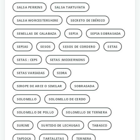
SALSA PERRINS
SALSA TARTUFATA
SALSA WORCESTERSHIRE
SECRETO DE IBÉRICO
SEMILLAS DE CALABAZA
SEPIA
SEPIA SOBRASADA
SEPIAS
SESOS
SESOS DE CORDERO
SETAS
SETAS : CEPS
SETAS :MOIXERNONS
SETAS VARIADAS
SIDRA
SIROPE DE ARCE O SIMILAR
SOBRASADA
SOLOMILLO
SOLOMILLO DE CERDO
SOLOMILLO DE POLLO
SOLOMILLO DE TERNERA
SURIMI
SURTIDO DE LECHUGAS
TABASCO
TAPIOCA
TARTALETAS
TERNERA