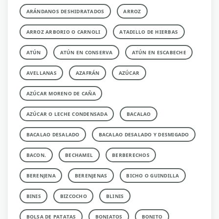
ARÁNDANOS DESHIDRATADOS
ARROZ
ARROZ ARBORIO O CARNOLI
ATADILLO DE HIERBAS
ATÚN
ATÚN EN CONSERVA
ATÚN EN ESCABECHE
AVELLANAS
AZAFRÁN
AZÚCAR
AZÚCAR MORENO DE CAÑA
AZÚCAR O LECHE CONDENSADA
BACALAO
BACALAO DESALADO
BACALAO DESALADO Y DESMIGADO
BACON.
BECHAMEL
BERBERECHOS
BERENJENA
BERENJENAS
BICHO O GUINDILLA
BINIS
BIZCOCHO
BLINIS
BOLSA DE PATATAS
BONIATOS
BONITO