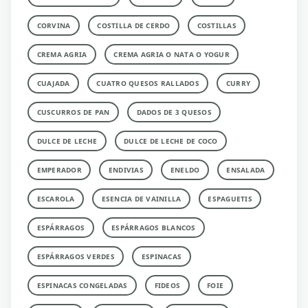
CORVINA
COSTILLA DE CERDO
COSTILLAS
CREMA AGRIA
CREMA AGRIA O NATA O YOGUR
CUAJADA
CUATRO QUESOS RALLADOS
CURRY
CUSCURROS DE PAN
DADOS DE 3 QUESOS
DULCE DE LECHE
DULCE DE LECHE DE COCO
EMPERADOR
ENDIVIAS
ENELDO
ENSALADA
ESCAROLA
ESENCIA DE VAINILLA
ESPAGUETIS
ESPÁRRAGOS
ESPÁRRAGOS BLANCOS
ESPÁRRAGOS VERDES
ESPINACAS
ESPINACAS CONGELADAS
FIDEOS
FOIE