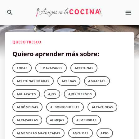
QUESO FRESCO
Quiero aprender más sobre:
TODAS
8 MAZAPANES
ACEITUNAS
ACEITUNAS NEGRAS
ACELGAS
AGUACATE
AGUACATES
AJOS
AJOS TIERNOS
ALBÓNDIGAS
ALBONDIGUILLAS
ALCACHOFAS
ALCAPARRAS
ALMEJAS
ALMENDRAS
ALMENDRAS MACHACADAS
ANCHOAS
APIO