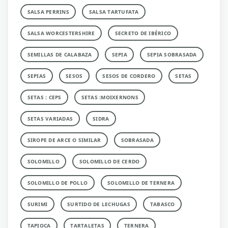
SALSA PERRINS
SALSA TARTUFATA
SALSA WORCESTERSHIRE
SECRETO DE IBÉRICO
SEMILLAS DE CALABAZA
SEPIA
SEPIA SOBRASADA
SEPIAS
SESOS
SESOS DE CORDERO
SETAS
SETAS : CEPS
SETAS :MOIXERNONS
SETAS VARIADAS
SIDRA
SIROPE DE ARCE O SIMILAR
SOBRASADA
SOLOMILLO
SOLOMILLO DE CERDO
SOLOMILLO DE POLLO
SOLOMILLO DE TERNERA
SURIMI
SURTIDO DE LECHUGAS
TABASCO
TAPIOCA
TARTALETAS
TERNERA