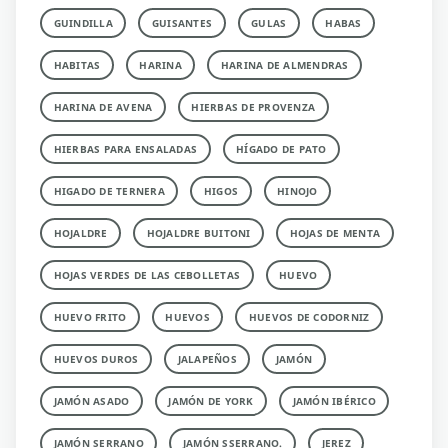
GUINDILLA
GUISANTES
GULAS
HABAS
HABITAS
HARINA
HARINA DE ALMENDRAS
HARINA DE AVENA
HIERBAS DE PROVENZA
HIERBAS PARA ENSALADAS
HÍGADO DE PATO
HIGADO DE TERNERA
HIGOS
HINOJO
HOJALDRE
HOJALDRE BUITONI
HOJAS DE MENTA
HOJAS VERDES DE LAS CEBOLLETAS
HUEVO
HUEVO FRITO
HUEVOS
HUEVOS DE CODORNIZ
HUEVOS DUROS
JALAPEÑOS
JAMÓN
JAMÓN ASADO
JAMÓN DE YORK
JAMÓN IBÉRICO
JAMÓN SERRANO
JAMÓN SSERRANO.
JEREZ