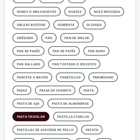
NUBES O MALVAVISCOS
NUECES
NUEZ MOSCADA
OBLEAS BUITONI
OIMIENTA
OLIVADA
ORÉGANO
PAN
PAN DE MOLDE
PAN DE PAGÉS
PAN DE PAYÉS
PAN DURO
PAN RALLADO
PAN TOSTADO O BISCOTES
PANCETA O BACON
PANECILLOS
PARMESANO
PASAS
PASAS DE CORINTO
PASTA
PASTA DE AJO
PASTA DE ALMENDRAS
PASTA TRICOLOR
PASTILLA STARLUX
PASTILLAS DE AVECREM DE POLLO
PATATA