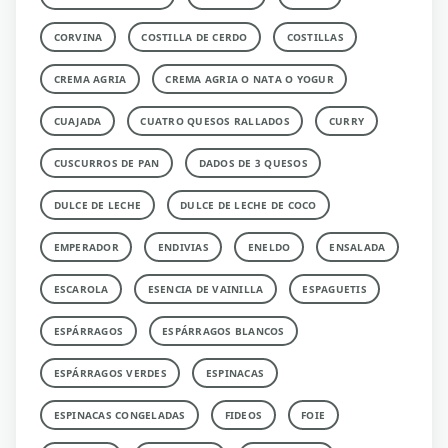
CORVINA
COSTILLA DE CERDO
COSTILLAS
CREMA AGRIA
CREMA AGRIA O NATA O YOGUR
CUAJADA
CUATRO QUESOS RALLADOS
CURRY
CUSCURROS DE PAN
DADOS DE 3 QUESOS
DULCE DE LECHE
DULCE DE LECHE DE COCO
EMPERADOR
ENDIVIAS
ENELDO
ENSALADA
ESCAROLA
ESENCIA DE VAINILLA
ESPAGUETIS
ESPÁRRAGOS
ESPÁRRAGOS BLANCOS
ESPÁRRAGOS VERDES
ESPINACAS
ESPINACAS CONGELADAS
FIDEOS
FOIE