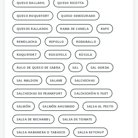
QUESO RALLADO.
QUESO RICOTTA
QUESO ROQUEFORT
QUESO SEMICURADO
QUESOS RALLADOS
RAMA DE CANELA
RAPE
REMOLACHA
REPOLLO
RODABALLO
ROQUEFORT
ROSSIYOLS
RÚCULA
RULO DE QUESO DE CABRA
SAL
SAL GORDA
SAL MALDON
SALAMI
SALCHICHAS
SALCHICHAS DE FRANKFURT
SALCHICHÓN O FUET
SALMÓN
SALMÓN AHUMADO
SALSA AL PESTO
SALSA DE BECHAMEL
SALSA DE TOMATE
SALSA HABANERA O TABASCO
SALSA KETCHUP