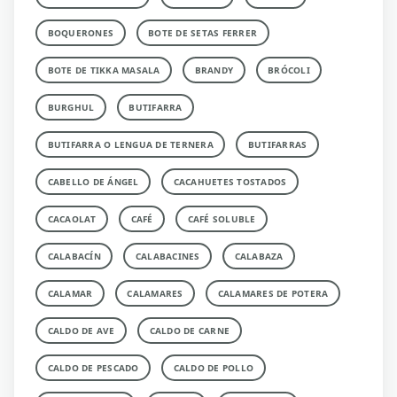
BOQUERONES
BOTE DE SETAS FERRER
BOTE DE TIKKA MASALA
BRANDY
BRÓCOLI
BURGHUL
BUTIFARRA
BUTIFARRA O LENGUA DE TERNERA
BUTIFARRAS
CABELLO DE ÁNGEL
CACAHUETES TOSTADOS
CACAOLAT
CAFÉ
CAFÉ SOLUBLE
CALABACÍN
CALABACINES
CALABAZA
CALAMAR
CALAMARES
CALAMARES DE POTERA
CALDO DE AVE
CALDO DE CARNE
CALDO DE PESCADO
CALDO DE POLLO