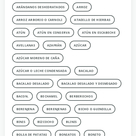
ARÁNDANOS DESHIDRATADOS
ARROZ
ARROZ ARBORIO O CARNOLI
ATADILLO DE HIERBAS
ATÚN
ATÚN EN CONSERVA
ATÚN EN ESCABECHE
AVELLANAS
AZAFRÁN
AZÚCAR
AZÚCAR MORENO DE CAÑA
AZÚCAR O LECHE CONDENSADA
BACALAO
BACALAO DESALADO
BACALAO DESALADO Y DESMIGADO
BACON.
BECHAMEL
BERBERECHOS
BERENJENA
BERENJENAS
BICHO O GUINDILLA
BINIS
BIZCOCHO
BLINIS
BOLSA DE PATATAS
BONIATOS
BONITO