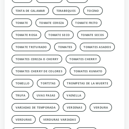
TINTA DE CALAMAR
TIRABEQUES
TOCINO
TOMATE
TOMATE CEREZA
TOMATE FRITO
TOMATE ROSA
TOMATE SECO
TOMATE SECOS
TOMATE TRITURADO
TOMATES
TOMATES ASADOS
TOMATES CEREZA O CHERRY
TOMATES CHERRY
TOMATES CHERRY DE COLORES
TOMATES KUMATO
TOMILLO
TORTITAS
TROMPETAS DE LA MUERTE
TRUFA
UVAS PASAS
VAINILLA
VARIADAS DE TEMPORADA
VERDINAS
VERDURA
VERDURAS
VERDURAS VARIADAS