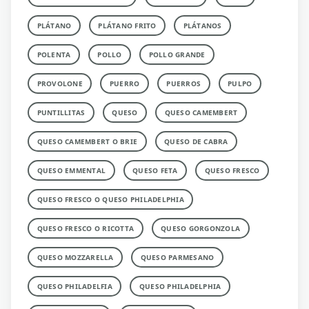
PLÁTANO
PLÁTANO FRITO
PLÁTANOS
POLENTA
POLLO
POLLO GRANDE
PROVOLONE
PUERRO
PUERROS
PULPO
PUNTILLITAS
QUESO
QUESO CAMEMBERT
QUESO CAMEMBERT O BRIE
QUESO DE CABRA
QUESO EMMENTAL
QUESO FETA
QUESO FRESCO
QUESO FRESCO O QUESO PHILADELPHIA
QUESO FRESCO O RICOTTA
QUESO GORGONZOLA
QUESO MOZZARELLA
QUESO PARMESANO
QUESO PHILADELFIA
QUESO PHILADELPHIA