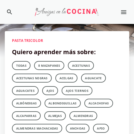
PASTA TRICOLOR
Quiero aprender más sobre:
TODAS
8 MAZAPANES
ACEITUNAS
ACEITUNAS NEGRAS
ACELGAS
AGUACATE
AGUACATES
AJOS
AJOS TIERNOS
ALBÓNDIGAS
ALBONDIGUILLAS
ALCACHOFAS
ALCAPARRAS
ALMEJAS
ALMENDRAS
ALMENDRAS MACHACADAS
ANCHOAS
APIO