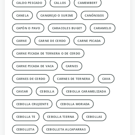
CALDO PESCADO
CALLOS
CAMEMBERT
CANELA
CANGREJO O SURIMI
CANÓNIGOS
CAPÓN O PAVO
CARACOLES BUGET
CARAMELO
CARNE
CARNE DE CERDO
CARNE PICADA
CARNE PICADA DE TERNERA O DE CERDO
CARNE PICADA DE VACA
CARNES
CARNES DE CERDO
CARNES DE TERNERA
CAVA
CAVIAR
CEBOLLA
CEBOLLA CARAMELIZADA
CEBOLLA CRUJIENTE
CEBOLLA MORADA
CEBOLLA TE
CEBOLLA TIERNA
CEBOLLAS
CEBOLLETA
CEBOLLETA ALCAPARRAS