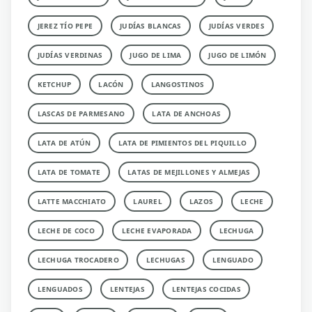
JEREZ TÍO PEPE
JUDÍAS BLANCAS
JUDÍAS VERDES
JUDÍAS VERDINAS
JUGO DE LIMA
JUGO DE LIMÓN
KETCHUP
LACÓN
LANGOSTINOS
LASCAS DE PARMESANO
LATA DE ANCHOAS
LATA DE ATÚN
LATA DE PIMIENTOS DEL PIQUILLO
LATA DE TOMATE
LATAS DE MEJILLONES Y ALMEJAS
LATTE MACCHIATO
LAUREL
LAZOS
LECHE
LECHE DE COCO
LECHE EVAPORADA
LECHUGA
LECHUGA TROCADERO
LECHUGAS
LENGUADO
LENGUADOS
LENTEJAS
LENTEJAS COCIDAS