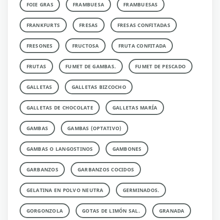
FOIE GRAS
FRAMBUESA
FRAMBUESAS
FRANKFURTS
FRESAS
FRESAS CONFITADAS
FRESONES
FRUCTOSA
FRUTA CONFITADA
FRUTAS
FUMET DE GAMBAS.
FUMET DE PESCADO
GALLETAS
GALLETAS BIZCOCHO
GALLETAS DE CHOCOLATE
GALLETAS MARÍA
GAMBAS
GAMBAS (OPTATIVO)
GAMBAS O LANGOSTINOS
GAMBONES
GARBANZOS
GARBANZOS COCIDOS
GELATINA EN POLVO NEUTRA
GERMINADOS.
GORGONZOLA
GOTAS DE LIMÓN SAL.
GRANADA