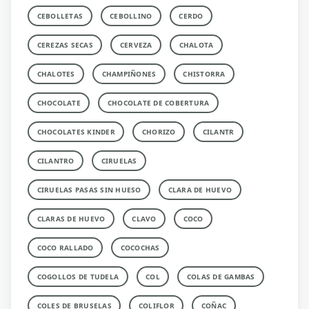
CEBOLLETAS
CEBOLLINO
CERDO
CEREZAS SECAS
CERVEZA
CHALOTA
CHALOTES
CHAMPIÑONES
CHISTORRA
CHOCOLATE
CHOCOLATE DE COBERTURA
CHOCOLATES KINDER
CHORIZO
CILANTR
CILANTRO
CIRUELAS
CIRUELAS PASAS SIN HUESO
CLARA DE HUEVO
CLARAS DE HUEVO
CLAVO
COCO
COCO RALLADO
COCOCHAS
COGOLLOS DE TUDELA
COL
COLAS DE GAMBAS
COLES DE BRUSELAS
COLIFLOR
COÑAC