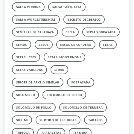
SALSA PERRINS
SALSA TARTUFATA
SALSA WORCESTERSHIRE
SECRETO DE IBÉRICO
SEMILLAS DE CALABAZA
SEPIA
SEPIA SOBRASADA
SEPIAS
SESOS
SESOS DE CORDERO
SETAS
SETAS : CEPS
SETAS :MOIXERNONS
SETAS VARIADAS
SIDRA
SIROPE DE ARCE O SIMILAR
SOBRASADA
SOLOMILLO
SOLOMILLO DE CERDO
SOLOMILLO DE POLLO
SOLOMILLO DE TERNERA
SURIMI
SURTIDO DE LECHUGAS
TABASCO
TAPIOCA
TARTALETAS
TERNERA