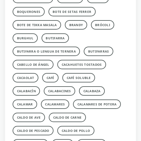
BOQUERONES
BOTE DE SETAS FERRER
BOTE DE TIKKA MASALA
BRANDY
BRÓCOLI
BURGHUL
BUTIFARRA
BUTIFARRA O LENGUA DE TERNERA
BUTIFARRAS
CABELLO DE ÁNGEL
CACAHUETES TOSTADOS
CACAOLAT
CAFÉ
CAFÉ SOLUBLE
CALABACÍN
CALABACINES
CALABAZA
CALAMAR
CALAMARES
CALAMARES DE POTERA
CALDO DE AVE
CALDO DE CARNE
CALDO DE PESCADO
CALDO DE POLLO