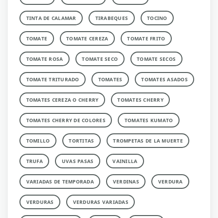
TINTA DE CALAMAR
TIRABEQUES
TOCINO
TOMATE
TOMATE CEREZA
TOMATE FRITO
TOMATE ROSA
TOMATE SECO
TOMATE SECOS
TOMATE TRITURADO
TOMATES
TOMATES ASADOS
TOMATES CEREZA O CHERRY
TOMATES CHERRY
TOMATES CHERRY DE COLORES
TOMATES KUMATO
TOMILLO
TORTITAS
TROMPETAS DE LA MUERTE
TRUFA
UVAS PASAS
VAINILLA
VARIADAS DE TEMPORADA
VERDINAS
VERDURA
VERDURAS
VERDURAS VARIADAS