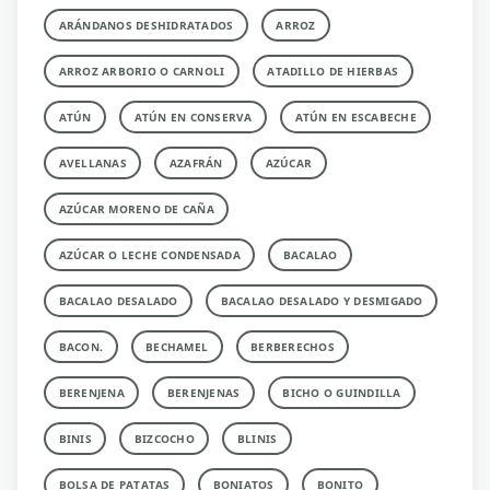
ARÁNDANOS DESHIDRATADOS
ARROZ
ARROZ ARBORIO O CARNOLI
ATADILLO DE HIERBAS
ATÚN
ATÚN EN CONSERVA
ATÚN EN ESCABECHE
AVELLANAS
AZAFRÁN
AZÚCAR
AZÚCAR MORENO DE CAÑA
AZÚCAR O LECHE CONDENSADA
BACALAO
BACALAO DESALADO
BACALAO DESALADO Y DESMIGADO
BACON.
BECHAMEL
BERBERECHOS
BERENJENA
BERENJENAS
BICHO O GUINDILLA
BINIS
BIZCOCHO
BLINIS
BOLSA DE PATATAS
BONIATOS
BONITO