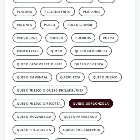
PLÁTANO
PLÁTANO FRITO
PLÁTANOS
POLENTA
POLLO
POLLO GRANDE
PROVOLONE
PUERRO
PUERROS
PULPO
PUNTILLITAS
QUESO
QUESO CAMEMBERT
QUESO CAMEMBERT O BRIE
QUESO DE CABRA
QUESO EMMENTAL
QUESO FETA
QUESO FRESCO
QUESO FRESCO O QUESO PHILADELPHIA
QUESO FRESCO O RICOTTA
QUESO GORGONZOLA
QUESO MOZZARELLA
QUESO PARMESANO
QUESO PHILADELFIA
QUESO PHILADELPHIA