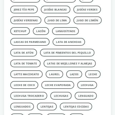
JEREZ TÍO PEPE
JUDÍAS BLANCAS
JUDÍAS VERDES
JUDÍAS VERDINAS
JUGO DE LIMA
JUGO DE LIMÓN
KETCHUP
LACÓN
LANGOSTINOS
LASCAS DE PARMESANO
LATA DE ANCHOAS
LATA DE ATÚN
LATA DE PIMIENTOS DEL PIQUILLO
LATA DE TOMATE
LATAS DE MEJILLONES Y ALMEJAS
LATTE MACCHIATO
LAUREL
LAZOS
LECHE
LECHE DE COCO
LECHE EVAPORADA
LECHUGA
LECHUGA TROCADERO
LECHUGAS
LENGUADO
LENGUADOS
LENTEJAS
LENTEJAS COCIDAS