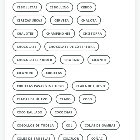
CEBOLLETAS
CEBOLLINO
CERDO
CEREZAS SECAS
CERVEZA
CHALOTA
CHALOTES
CHAMPIÑONES
CHISTORRA
CHOCOLATE
CHOCOLATE DE COBERTURA
CHOCOLATES KINDER
CHORIZO
CILANTR
CILANTRO
CIRUELAS
CIRUELAS PASAS SIN HUESO
CLARA DE HUEVO
CLARAS DE HUEVO
CLAVO
COCO
COCO RALLADO
COCOCHAS
COGOLLOS DE TUDELA
COL
COLAS DE GAMBAS
COLES DE BRUSELAS
COLIFLOR
COÑAC