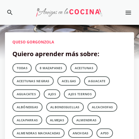
QUESO GORGONZOLA
Quiero aprender más sobre:
TODAS
8 MAZAPANES
ACEITUNAS
ACEITUNAS NEGRAS
ACELGAS
AGUACATE
AGUACATES
AJOS
AJOS TIERNOS
ALBÓNDIGAS
ALBONDIGUILLAS
ALCACHOFAS
ALCAPARRAS
ALMEJAS
ALMENDRAS
ALMENDRAS MACHACADAS
ANCHOAS
APIO