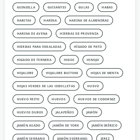
GUINDILLA
GUISANTES
GULAS
HABAS
HABITAS
HARINA
HARINA DE ALMENDRAS
HARINA DE AVENA
HIERBAS DE PROVENZA
HIERBAS PARA ENSALADAS
HÍGADO DE PATO
HIGADO DE TERNERA
HIGOS
HINOJO
HOJALDRE
HOJALDRE BUITONI
HOJAS DE MENTA
HOJAS VERDES DE LAS CEBOLLETAS
HUEVO
HUEVO FRITO
HUEVOS
HUEVOS DE CODORNIZ
HUEVOS DUROS
JALAPEÑOS
JAMÓN
JAMÓN ASADO
JAMÓN DE YORK
JAMÓN IBÉRICO
JAMÓN SERRANO
JAMÓN SSERRANO.
JEREZ