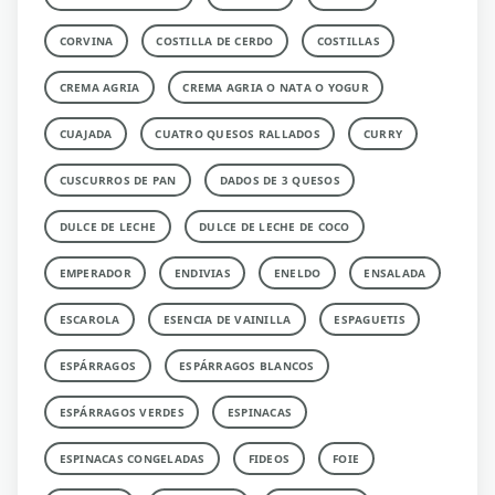
CORVINA
COSTILLA DE CERDO
COSTILLAS
CREMA AGRIA
CREMA AGRIA O NATA O YOGUR
CUAJADA
CUATRO QUESOS RALLADOS
CURRY
CUSCURROS DE PAN
DADOS DE 3 QUESOS
DULCE DE LECHE
DULCE DE LECHE DE COCO
EMPERADOR
ENDIVIAS
ENELDO
ENSALADA
ESCAROLA
ESENCIA DE VAINILLA
ESPAGUETIS
ESPÁRRAGOS
ESPÁRRAGOS BLANCOS
ESPÁRRAGOS VERDES
ESPINACAS
ESPINACAS CONGELADAS
FIDEOS
FOIE