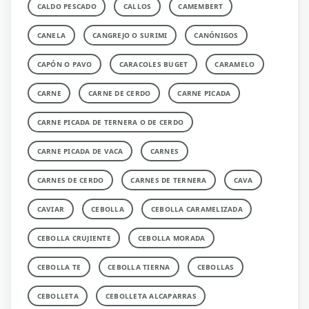
CALDO PESCADO
CALLOS
CAMEMBERT
CANELA
CANGREJO O SURIMI
CANÓNIGOS
CAPÓN O PAVO
CARACOLES BUGET
CARAMELO
CARNE
CARNE DE CERDO
CARNE PICADA
CARNE PICADA DE TERNERA O DE CERDO
CARNE PICADA DE VACA
CARNES
CARNES DE CERDO
CARNES DE TERNERA
CAVA
CAVIAR
CEBOLLA
CEBOLLA CARAMELIZADA
CEBOLLA CRUJIENTE
CEBOLLA MORADA
CEBOLLA TE
CEBOLLA TIERNA
CEBOLLAS
CEBOLLETA
CEBOLLETA ALCAPARRAS