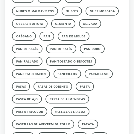
NUBES O MALVAVISCOS
NUECES
NUEZ MOSCADA
OBLEAS BUITONI
OIMIENTA
OLIVADA
ORÉGANO
PAN
PAN DE MOLDE
PAN DE PAGÉS
PAN DE PAYÉS
PAN DURO
PAN RALLADO
PAN TOSTADO O BISCOTES
PANCETA O BACON
PANECILLOS
PARMESANO
PASAS
PASAS DE CORINTO
PASTA
PASTA DE AJO
PASTA DE ALMENDRAS
PASTA TRICOLOR
PASTILLA STARLUX
PASTILLAS DE AVECREM DE POLLO
PATATA