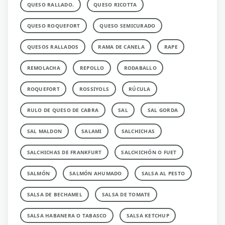
QUESO RALLADO.
QUESO RICOTTA
QUESO ROQUEFORT
QUESO SEMICURADO
QUESOS RALLADOS
RAMA DE CANELA
RAPE
REMOLACHA
REPOLLO
RODABALLO
ROQUEFORT
ROSSIYOLS
RÚCULA
RULO DE QUESO DE CABRA
SAL
SAL GORDA
SAL MALDON
SALAMI
SALCHICHAS
SALCHICHAS DE FRANKFURT
SALCHICHÓN O FUET
SALMÓN
SALMÓN AHUMADO
SALSA AL PESTO
SALSA DE BECHAMEL
SALSA DE TOMATE
SALSA HABANERA O TABASCO
SALSA KETCHUP