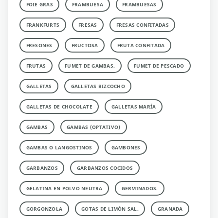
FOIE GRAS
FRAMBUESA
FRAMBUESAS
FRANKFURTS
FRESAS
FRESAS CONFITADAS
FRESONES
FRUCTOSA
FRUTA CONFITADA
FRUTAS
FUMET DE GAMBAS.
FUMET DE PESCADO
GALLETAS
GALLETAS BIZCOCHO
GALLETAS DE CHOCOLATE
GALLETAS MARÍA
GAMBAS
GAMBAS (OPTATIVO)
GAMBAS O LANGOSTINOS
GAMBONES
GARBANZOS
GARBANZOS COCIDOS
GELATINA EN POLVO NEUTRA
GERMINADOS.
GORGONZOLA
GOTAS DE LIMÓN SAL.
GRANADA