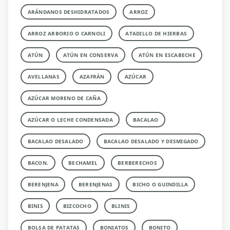
ARÁNDANOS DESHIDRATADOS
ARROZ
ARROZ ARBORIO O CARNOLI
ATADILLO DE HIERBAS
ATÚN
ATÚN EN CONSERVA
ATÚN EN ESCABECHE
AVELLANAS
AZAFRÁN
AZÚCAR
AZÚCAR MORENO DE CAÑA
AZÚCAR O LECHE CONDENSADA
BACALAO
BACALAO DESALADO
BACALAO DESALADO Y DESMIGADO
BACON.
BECHAMEL
BERBERECHOS
BERENJENA
BERENJENAS
BICHO O GUINDILLA
BINIS
BIZCOCHO
BLINIS
BOLSA DE PATATAS
BONIATOS
BONITO