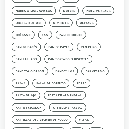
NUBES O MALVAVISCOS
NUECES
NUEZ MOSCADA
OBLEAS BUITONI
OIMIENTA
OLIVADA
ORÉGANO
PAN
PAN DE MOLDE
PAN DE PAGÉS
PAN DE PAYÉS
PAN DURO
PAN RALLADO
PAN TOSTADO O BISCOTES
PANCETA O BACON
PANECILLOS
PARMESANO
PASAS
PASAS DE CORINTO
PASTA
PASTA DE AJO
PASTA DE ALMENDRAS
PASTA TRICOLOR
PASTILLA STARLUX
PASTILLAS DE AVECREM DE POLLO
PATATA