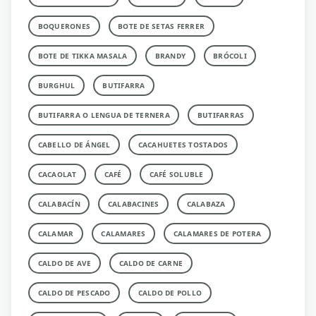
BOQUERONES
BOTE DE SETAS FERRER
BOTE DE TIKKA MASALA
BRANDY
BRÓCOLI
BURGHUL
BUTIFARRA
BUTIFARRA O LENGUA DE TERNERA
BUTIFARRAS
CABELLO DE ÁNGEL
CACAHUETES TOSTADOS
CACAOLAT
CAFÉ
CAFÉ SOLUBLE
CALABACÍN
CALABACINES
CALABAZA
CALAMAR
CALAMARES
CALAMARES DE POTERA
CALDO DE AVE
CALDO DE CARNE
CALDO DE PESCADO
CALDO DE POLLO