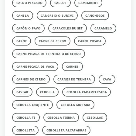
CALDO PESCADO
CALLOS
CAMEMBERT
CANELA
CANGREJO O SURIMI
CANÓNIGOS
CAPÓN O PAVO
CARACOLES BUGET
CARAMELO
CARNE
CARNE DE CERDO
CARNE PICADA
CARNE PICADA DE TERNERA O DE CERDO
CARNE PICADA DE VACA
CARNES
CARNES DE CERDO
CARNES DE TERNERA
CAVA
CAVIAR
CEBOLLA
CEBOLLA CARAMELIZADA
CEBOLLA CRUJIENTE
CEBOLLA MORADA
CEBOLLA TE
CEBOLLA TIERNA
CEBOLLAS
CEBOLLETA
CEBOLLETA ALCAPARRAS