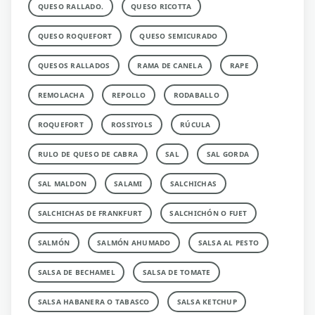
QUESO RALLADO.
QUESO RICOTTA
QUESO ROQUEFORT
QUESO SEMICURADO
QUESOS RALLADOS
RAMA DE CANELA
RAPE
REMOLACHA
REPOLLO
RODABALLO
ROQUEFORT
ROSSIYOLS
RÚCULA
RULO DE QUESO DE CABRA
SAL
SAL GORDA
SAL MALDON
SALAMI
SALCHICHAS
SALCHICHAS DE FRANKFURT
SALCHICHÓN O FUET
SALMÓN
SALMÓN AHUMADO
SALSA AL PESTO
SALSA DE BECHAMEL
SALSA DE TOMATE
SALSA HABANERA O TABASCO
SALSA KETCHUP