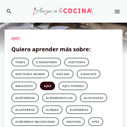
AJOS
Quiero aprender más sobre:
TODAS
8 MAZAPANES
ACEITUNAS
ACEITUNAS NEGRAS
ACELGAS
AGUACATE
AGUACATES
AJOS
AJOS TIERNOS
ALBÓNDIGAS
ALBONDIGUILLAS
ALCACHOFAS
ALCAPARRAS
ALMEJAS
ALMENDRAS
ALMENDRAS MACHACADAS
ANCHOAS
APIO