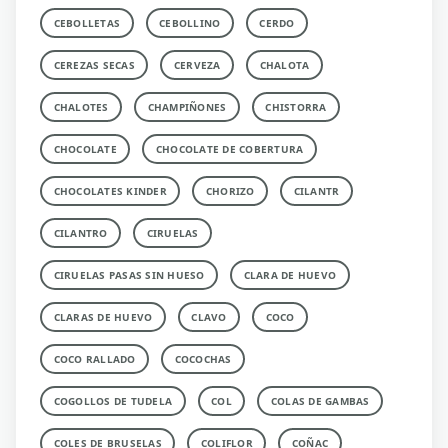
CEBOLLETAS
CEBOLLINO
CERDO
CEREZAS SECAS
CERVEZA
CHALOTA
CHALOTES
CHAMPIÑONES
CHISTORRA
CHOCOLATE
CHOCOLATE DE COBERTURA
CHOCOLATES KINDER
CHORIZO
CILANTR
CILANTRO
CIRUELAS
CIRUELAS PASAS SIN HUESO
CLARA DE HUEVO
CLARAS DE HUEVO
CLAVO
COCO
COCO RALLADO
COCOCHAS
COGOLLOS DE TUDELA
COL
COLAS DE GAMBAS
COLES DE BRUSELAS
COLIFLOR
COÑAC