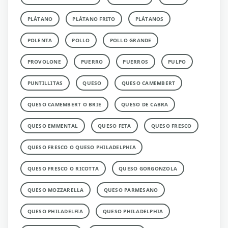
PLÁTANO
PLÁTANO FRITO
PLÁTANOS
POLENTA
POLLO
POLLO GRANDE
PROVOLONE
PUERRO
PUERROS
PULPO
PUNTILLITAS
QUESO
QUESO CAMEMBERT
QUESO CAMEMBERT O BRIE
QUESO DE CABRA
QUESO EMMENTAL
QUESO FETA
QUESO FRESCO
QUESO FRESCO O QUESO PHILADELPHIA
QUESO FRESCO O RICOTTA
QUESO GORGONZOLA
QUESO MOZZARELLA
QUESO PARMESANO
QUESO PHILADELFIA
QUESO PHILADELPHIA