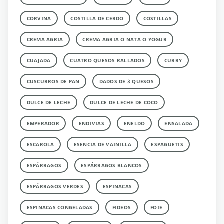
CORVINA
COSTILLA DE CERDO
COSTILLAS
CREMA AGRIA
CREMA AGRIA O NATA O YOGUR
CUAJADA
CUATRO QUESOS RALLADOS
CURRY
CUSCURROS DE PAN
DADOS DE 3 QUESOS
DULCE DE LECHE
DULCE DE LECHE DE COCO
EMPERADOR
ENDIVIAS
ENELDO
ENSALADA
ESCAROLA
ESENCIA DE VAINILLA
ESPAGUETIS
ESPÁRRAGOS
ESPÁRRAGOS BLANCOS
ESPÁRRAGOS VERDES
ESPINACAS
ESPINACAS CONGELADAS
FIDEOS
FOIE