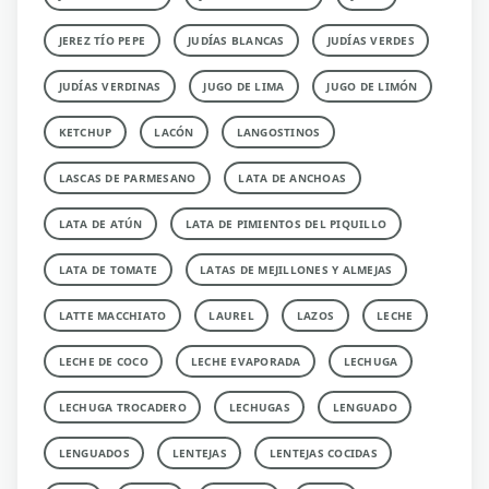
JEREZ TÍO PEPE
JUDÍAS BLANCAS
JUDÍAS VERDES
JUDÍAS VERDINAS
JUGO DE LIMA
JUGO DE LIMÓN
KETCHUP
LACÓN
LANGOSTINOS
LASCAS DE PARMESANO
LATA DE ANCHOAS
LATA DE ATÚN
LATA DE PIMIENTOS DEL PIQUILLO
LATA DE TOMATE
LATAS DE MEJILLONES Y ALMEJAS
LATTE MACCHIATO
LAUREL
LAZOS
LECHE
LECHE DE COCO
LECHE EVAPORADA
LECHUGA
LECHUGA TROCADERO
LECHUGAS
LENGUADO
LENGUADOS
LENTEJAS
LENTEJAS COCIDAS