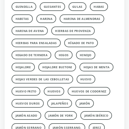
GUINDILLA
GUISANTES
GULAS
HABAS
HABITAS
HARINA
HARINA DE ALMENDRAS
HARINA DE AVENA
HIERBAS DE PROVENZA
HIERBAS PARA ENSALADAS
HÍGADO DE PATO
HIGADO DE TERNERA
HIGOS
HINOJO
HOJALDRE
HOJALDRE BUITONI
HOJAS DE MENTA
HOJAS VERDES DE LAS CEBOLLETAS
HUEVO
HUEVO FRITO
HUEVOS
HUEVOS DE CODORNIZ
HUEVOS DUROS
JALAPEÑOS
JAMÓN
JAMÓN ASADO
JAMÓN DE YORK
JAMÓN IBÉRICO
JAMÓN SERRANO
JAMÓN SSERRANO.
JEREZ