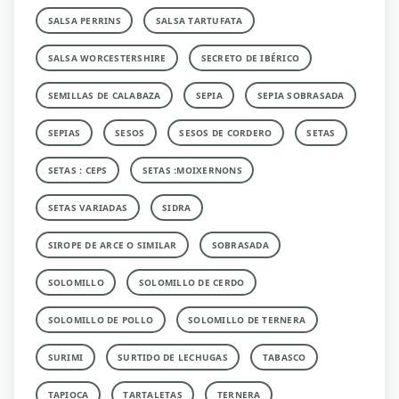
SALSA PERRINS
SALSA TARTUFATA
SALSA WORCESTERSHIRE
SECRETO DE IBÉRICO
SEMILLAS DE CALABAZA
SEPIA
SEPIA SOBRASADA
SEPIAS
SESOS
SESOS DE CORDERO
SETAS
SETAS : CEPS
SETAS :MOIXERNONS
SETAS VARIADAS
SIDRA
SIROPE DE ARCE O SIMILAR
SOBRASADA
SOLOMILLO
SOLOMILLO DE CERDO
SOLOMILLO DE POLLO
SOLOMILLO DE TERNERA
SURIMI
SURTIDO DE LECHUGAS
TABASCO
TAPIOCA
TARTALETAS
TERNERA