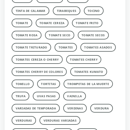
TINTA DE CALAMAR
TIRABEQUES
TOCINO
TOMATE
TOMATE CEREZA
TOMATE FRITO
TOMATE ROSA
TOMATE SECO
TOMATE SECOS
TOMATE TRITURADO
TOMATES
TOMATES ASADOS
TOMATES CEREZA O CHERRY
TOMATES CHERRY
TOMATES CHERRY DE COLORES
TOMATES KUMATO
TOMILLO
TORTITAS
TROMPETAS DE LA MUERTE
TRUFA
UVAS PASAS
VAINILLA
VARIADAS DE TEMPORADA
VERDINAS
VERDURA
VERDURAS
VERDURAS VARIADAS