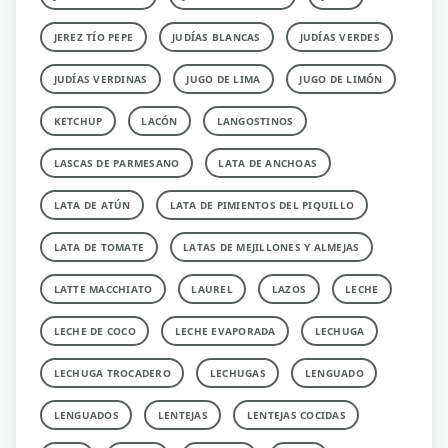
JEREZ TÍO PEPE
JUDÍAS BLANCAS
JUDÍAS VERDES
JUDÍAS VERDINAS
JUGO DE LIMA
JUGO DE LIMÓN
KETCHUP
LACÓN
LANGOSTINOS
LASCAS DE PARMESANO
LATA DE ANCHOAS
LATA DE ATÚN
LATA DE PIMIENTOS DEL PIQUILLO
LATA DE TOMATE
LATAS DE MEJILLONES Y ALMEJAS
LATTE MACCHIATO
LAUREL
LAZOS
LECHE
LECHE DE COCO
LECHE EVAPORADA
LECHUGA
LECHUGA TROCADERO
LECHUGAS
LENGUADO
LENGUADOS
LENTEJAS
LENTEJAS COCIDAS