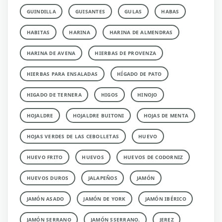
GUINDILLA
GUISANTES
GULAS
HABAS
HABITAS
HARINA
HARINA DE ALMENDRAS
HARINA DE AVENA
HIERBAS DE PROVENZA
HIERBAS PARA ENSALADAS
HÍGADO DE PATO
HIGADO DE TERNERA
HIGOS
HINOJO
HOJALDRE
HOJALDRE BUITONI
HOJAS DE MENTA
HOJAS VERDES DE LAS CEBOLLETAS
HUEVO
HUEVO FRITO
HUEVOS
HUEVOS DE CODORNIZ
HUEVOS DUROS
JALAPEÑOS
JAMÓN
JAMÓN ASADO
JAMÓN DE YORK
JAMÓN IBÉRICO
JAMÓN SERRANO
JAMÓN SSERRANO.
JEREZ