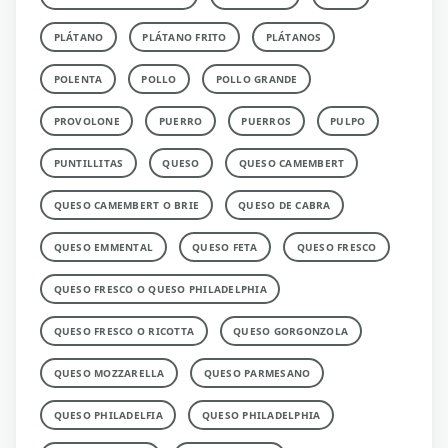
PLÁTANO
PLÁTANO FRITO
PLÁTANOS
POLENTA
POLLO
POLLO GRANDE
PROVOLONE
PUERRO
PUERROS
PULPO
PUNTILLITAS
QUESO
QUESO CAMEMBERT
QUESO CAMEMBERT O BRIE
QUESO DE CABRA
QUESO EMMENTAL
QUESO FETA
QUESO FRESCO
QUESO FRESCO O QUESO PHILADELPHIA
QUESO FRESCO O RICOTTA
QUESO GORGONZOLA
QUESO MOZZARELLA
QUESO PARMESANO
QUESO PHILADELFIA
QUESO PHILADELPHIA