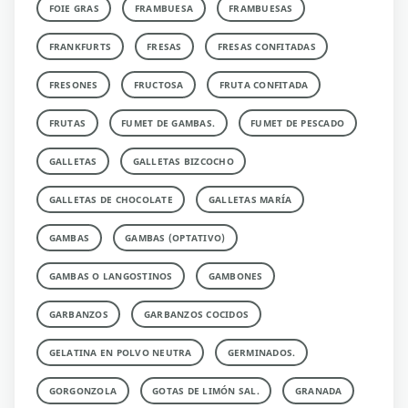
FOIE GRAS
FRAMBUESA
FRAMBUESAS
FRANKFURTS
FRESAS
FRESAS CONFITADAS
FRESONES
FRUCTOSA
FRUTA CONFITADA
FRUTAS
FUMET DE GAMBAS.
FUMET DE PESCADO
GALLETAS
GALLETAS BIZCOCHO
GALLETAS DE CHOCOLATE
GALLETAS MARÍA
GAMBAS
GAMBAS (OPTATIVO)
GAMBAS O LANGOSTINOS
GAMBONES
GARBANZOS
GARBANZOS COCIDOS
GELATINA EN POLVO NEUTRA
GERMINADOS.
GORGONZOLA
GOTAS DE LIMÓN SAL.
GRANADA