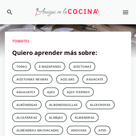
TOMATES
Quiero aprender más sobre:
TODAS
8 MAZAPANES
ACEITUNAS
ACEITUNAS NEGRAS
ACELGAS
AGUACATE
AGUACATES
AJOS
AJOS TIERNOS
ALBÓNDIGAS
ALBONDIGUILLAS
ALCACHOFAS
ALCAPARRAS
ALMEJAS
ALMENDRAS
ALMENDRAS MACHACADAS
ANCHOAS
APIO