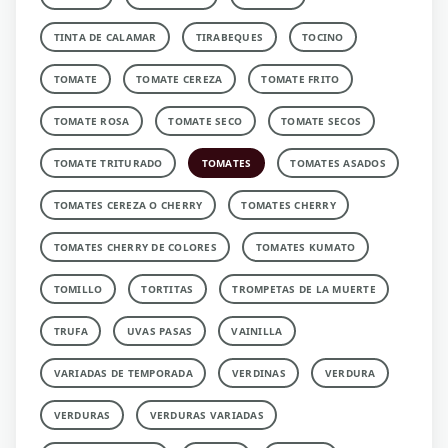
TINTA DE CALAMAR
TIRABEQUES
TOCINO
TOMATE
TOMATE CEREZA
TOMATE FRITO
TOMATE ROSA
TOMATE SECO
TOMATE SECOS
TOMATE TRITURADO
TOMATES
TOMATES ASADOS
TOMATES CEREZA O CHERRY
TOMATES CHERRY
TOMATES CHERRY DE COLORES
TOMATES KUMATO
TOMILLO
TORTITAS
TROMPETAS DE LA MUERTE
TRUFA
UVAS PASAS
VAINILLA
VARIADAS DE TEMPORADA
VERDINAS
VERDURA
VERDURAS
VERDURAS VARIADAS