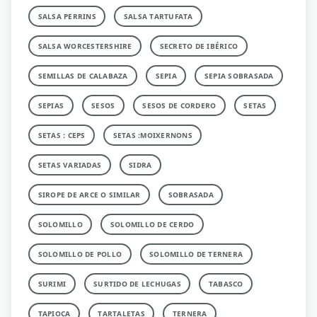
SALSA PERRINS
SALSA TARTUFATA
SALSA WORCESTERSHIRE
SECRETO DE IBÉRICO
SEMILLAS DE CALABAZA
SEPIA
SEPIA SOBRASADA
SEPIAS
SESOS
SESOS DE CORDERO
SETAS
SETAS : CEPS
SETAS :MOIXERNONS
SETAS VARIADAS
SIDRA
SIROPE DE ARCE O SIMILAR
SOBRASADA
SOLOMILLO
SOLOMILLO DE CERDO
SOLOMILLO DE POLLO
SOLOMILLO DE TERNERA
SURIMI
SURTIDO DE LECHUGAS
TABASCO
TAPIOCA
TARTALETAS
TERNERA