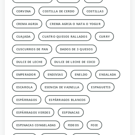
CORVINA
COSTILLA DE CERDO
COSTILLAS
CREMA AGRIA
CREMA AGRIA O NATA O YOGUR
CUAJADA
CUATRO QUESOS RALLADOS
CURRY
CUSCURROS DE PAN
DADOS DE 3 QUESOS
DULCE DE LECHE
DULCE DE LECHE DE COCO
EMPERADOR
ENDIVIAS
ENELDO
ENSALADA
ESCAROLA
ESENCIA DE VAINILLA
ESPAGUETIS
ESPÁRRAGOS
ESPÁRRAGOS BLANCOS
ESPÁRRAGOS VERDES
ESPINACAS
ESPINACAS CONGELADAS
FIDEOS
FOIE