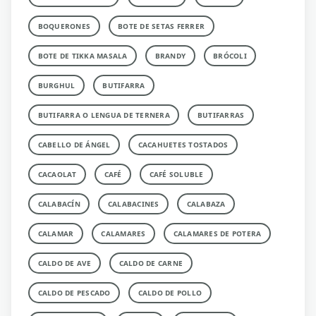
BOQUERONES
BOTE DE SETAS FERRER
BOTE DE TIKKA MASALA
BRANDY
BRÓCOLI
BURGHUL
BUTIFARRA
BUTIFARRA O LENGUA DE TERNERA
BUTIFARRAS
CABELLO DE ÁNGEL
CACAHUETES TOSTADOS
CACAOLAT
CAFÉ
CAFÉ SOLUBLE
CALABACÍN
CALABACINES
CALABAZA
CALAMAR
CALAMARES
CALAMARES DE POTERA
CALDO DE AVE
CALDO DE CARNE
CALDO DE PESCADO
CALDO DE POLLO