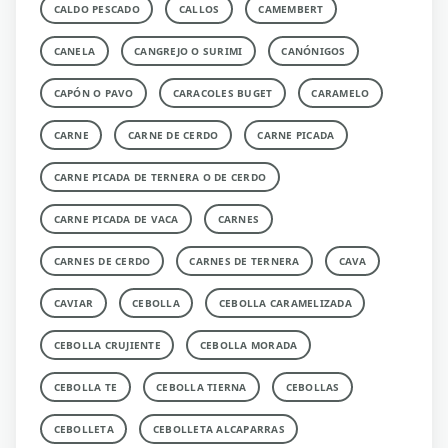
CALDO PESCADO
CALLOS
CAMEMBERT
CANELA
CANGREJO O SURIMI
CANÓNIGOS
CAPÓN O PAVO
CARACOLES BUGET
CARAMELO
CARNE
CARNE DE CERDO
CARNE PICADA
CARNE PICADA DE TERNERA O DE CERDO
CARNE PICADA DE VACA
CARNES
CARNES DE CERDO
CARNES DE TERNERA
CAVA
CAVIAR
CEBOLLA
CEBOLLA CARAMELIZADA
CEBOLLA CRUJIENTE
CEBOLLA MORADA
CEBOLLA TE
CEBOLLA TIERNA
CEBOLLAS
CEBOLLETA
CEBOLLETA ALCAPARRAS