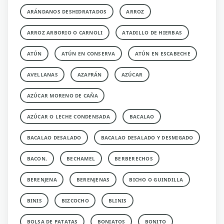
ARÁNDANOS DESHIDRATADOS
ARROZ
ARROZ ARBORIO O CARNOLI
ATADILLO DE HIERBAS
ATÚN
ATÚN EN CONSERVA
ATÚN EN ESCABECHE
AVELLANAS
AZAFRÁN
AZÚCAR
AZÚCAR MORENO DE CAÑA
AZÚCAR O LECHE CONDENSADA
BACALAO
BACALAO DESALADO
BACALAO DESALADO Y DESMIGADO
BACON.
BECHAMEL
BERBERECHOS
BERENJENA
BERENJENAS
BICHO O GUINDILLA
BINIS
BIZCOCHO
BLINIS
BOLSA DE PATATAS
BONIATOS
BONITO