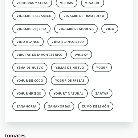
VERDURAS Y SETAS
VIEIRAS
VINAGRE
VINAGRE BALSÁMICO
VINAGRE DE FRAMBUESA
VINAGRE DE JEREZ
VINAGRE DE MÓDENA
VINO
VINO BLANCO
VINO BLANCO SECO
VIRUTAS DE JAMÓN IBÉRICO
WHISKY
YEMA DE HUEVO
YEMAS DE HUEVO
YOGUR
YOGUR DE COCO
YOGUR DE FRESAS
YOGUR GRIEGO
YOGURT NATURAL
ZA´ATAR
ZANAHORIA
ZANAHORIAS
ZUMO DE LIMÓN
tomates