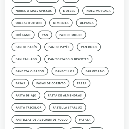
NUBES O MALVAVISCOS
NUECES
NUEZ MOSCADA
OBLEAS BUITONI
OIMIENTA
OLIVADA
ORÉGANO
PAN
PAN DE MOLDE
PAN DE PAGÉS
PAN DE PAYÉS
PAN DURO
PAN RALLADO
PAN TOSTADO O BISCOTES
PANCETA O BACON
PANECILLOS
PARMESANO
PASAS
PASAS DE CORINTO
PASTA
PASTA DE AJO
PASTA DE ALMENDRAS
PASTA TRICOLOR
PASTILLA STARLUX
PASTILLAS DE AVECREM DE POLLO
PATATA