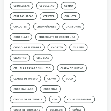
CEBOLLETAS
CEBOLLINO
CERDO
CEREZAS SECAS
CERVEZA
CHALOTA
CHALOTES
CHAMPIÑONES
CHISTORRA
CHOCOLATE
CHOCOLATE DE COBERTURA
CHOCOLATES KINDER
CHORIZO
CILANTR
CILANTRO
CIRUELAS
CIRUELAS PASAS SIN HUESO
CLARA DE HUEVO
CLARAS DE HUEVO
CLAVO
COCO
COCO RALLADO
COCOCHAS
COGOLLOS DE TUDELA
COL
COLAS DE GAMBAS
COLES DE BRUSELAS
COLIFLOR
COÑAC