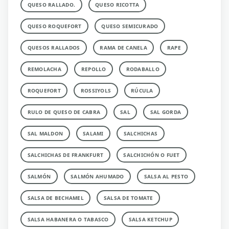
QUESO RALLADO.
QUESO RICOTTA
QUESO ROQUEFORT
QUESO SEMICURADO
QUESOS RALLADOS
RAMA DE CANELA
RAPE
REMOLACHA
REPOLLO
RODABALLO
ROQUEFORT
ROSSIYOLS
RÚCULA
RULO DE QUESO DE CABRA
SAL
SAL GORDA
SAL MALDON
SALAMI
SALCHICHAS
SALCHICHAS DE FRANKFURT
SALCHICHÓN O FUET
SALMÓN
SALMÓN AHUMADO
SALSA AL PESTO
SALSA DE BECHAMEL
SALSA DE TOMATE
SALSA HABANERA O TABASCO
SALSA KETCHUP