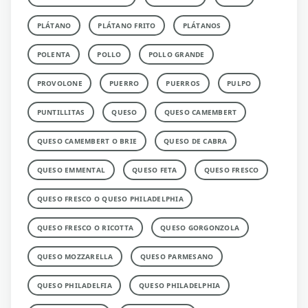
PLÁTANO
PLÁTANO FRITO
PLÁTANOS
POLENTA
POLLO
POLLO GRANDE
PROVOLONE
PUERRO
PUERROS
PULPO
PUNTILLITAS
QUESO
QUESO CAMEMBERT
QUESO CAMEMBERT O BRIE
QUESO DE CABRA
QUESO EMMENTAL
QUESO FETA
QUESO FRESCO
QUESO FRESCO O QUESO PHILADELPHIA
QUESO FRESCO O RICOTTA
QUESO GORGONZOLA
QUESO MOZZARELLA
QUESO PARMESANO
QUESO PHILADELFIA
QUESO PHILADELPHIA