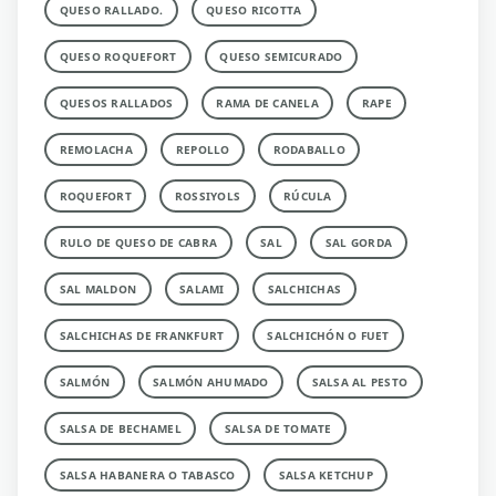
QUESO RALLADO.
QUESO RICOTTA
QUESO ROQUEFORT
QUESO SEMICURADO
QUESOS RALLADOS
RAMA DE CANELA
RAPE
REMOLACHA
REPOLLO
RODABALLO
ROQUEFORT
ROSSIYOLS
RÚCULA
RULO DE QUESO DE CABRA
SAL
SAL GORDA
SAL MALDON
SALAMI
SALCHICHAS
SALCHICHAS DE FRANKFURT
SALCHICHÓN O FUET
SALMÓN
SALMÓN AHUMADO
SALSA AL PESTO
SALSA DE BECHAMEL
SALSA DE TOMATE
SALSA HABANERA O TABASCO
SALSA KETCHUP