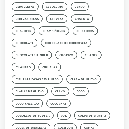
CEBOLLETAS
CEBOLLINO
CERDO
CEREZAS SECAS
CERVEZA
CHALOTA
CHALOTES
CHAMPIÑONES
CHISTORRA
CHOCOLATE
CHOCOLATE DE COBERTURA
CHOCOLATES KINDER
CHORIZO
CILANTR
CILANTRO
CIRUELAS
CIRUELAS PASAS SIN HUESO
CLARA DE HUEVO
CLARAS DE HUEVO
CLAVO
COCO
COCO RALLADO
COCOCHAS
COGOLLOS DE TUDELA
COL
COLAS DE GAMBAS
COLES DE BRUSELAS
COLIFLOR
COÑAC