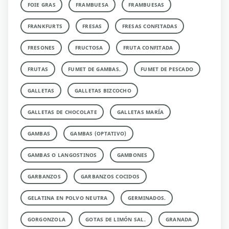
FOIE GRAS
FRAMBUESA
FRAMBUESAS
FRANKFURTS
FRESAS
FRESAS CONFITADAS
FRESONES
FRUCTOSA
FRUTA CONFITADA
FRUTAS
FUMET DE GAMBAS.
FUMET DE PESCADO
GALLETAS
GALLETAS BIZCOCHO
GALLETAS DE CHOCOLATE
GALLETAS MARÍA
GAMBAS
GAMBAS (OPTATIVO)
GAMBAS O LANGOSTINOS
GAMBONES
GARBANZOS
GARBANZOS COCIDOS
GELATINA EN POLVO NEUTRA
GERMINADOS.
GORGONZOLA
GOTAS DE LIMÓN SAL.
GRANADA