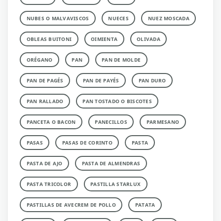
NUBES O MALVAVISCOS
NUECES
NUEZ MOSCADA
OBLEAS BUITONI
OIMIENTA
OLIVADA
ORÉGANO
PAN
PAN DE MOLDE
PAN DE PAGÉS
PAN DE PAYÉS
PAN DURO
PAN RALLADO
PAN TOSTADO O BISCOTES
PANCETA O BACON
PANECILLOS
PARMESANO
PASAS
PASAS DE CORINTO
PASTA
PASTA DE AJO
PASTA DE ALMENDRAS
PASTA TRICOLOR
PASTILLA STARLUX
PASTILLAS DE AVECREM DE POLLO
PATATA