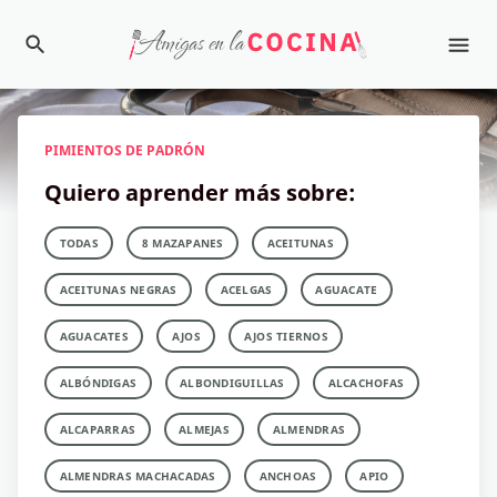
PIMIENTOS DE PADRÓN
Quiero aprender más sobre:
TODAS
8 MAZAPANES
ACEITUNAS
ACEITUNAS NEGRAS
ACELGAS
AGUACATE
AGUACATES
AJOS
AJOS TIERNOS
ALBÓNDIGAS
ALBONDIGUILLAS
ALCACHOFAS
ALCAPARRAS
ALMEJAS
ALMENDRAS
ALMENDRAS MACHACADAS
ANCHOAS
APIO