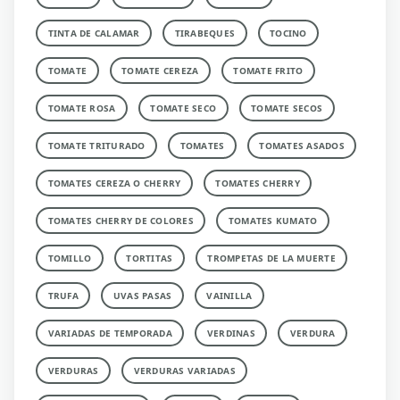
TINTA DE CALAMAR
TIRABEQUES
TOCINO
TOMATE
TOMATE CEREZA
TOMATE FRITO
TOMATE ROSA
TOMATE SECO
TOMATE SECOS
TOMATE TRITURADO
TOMATES
TOMATES ASADOS
TOMATES CEREZA O CHERRY
TOMATES CHERRY
TOMATES CHERRY DE COLORES
TOMATES KUMATO
TOMILLO
TORTITAS
TROMPETAS DE LA MUERTE
TRUFA
UVAS PASAS
VAINILLA
VARIADAS DE TEMPORADA
VERDINAS
VERDURA
VERDURAS
VERDURAS VARIADAS