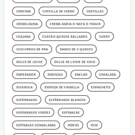
CORVINA
COSTILLA DE CERDO
COSTILLAS
CREMA AGRIA
CREMA AGRIA O NATA O YOGUR
CUAJADA
CUATRO QUESOS RALLADOS
CURRY
CUSCURROS DE PAN
DADOS DE 3 QUESOS
DULCE DE LECHE
DULCE DE LECHE DE COCO
EMPERADOR
ENDIVIAS
ENELDO
ENSALADA
ESCAROLA
ESENCIA DE VAINILLA
ESPAGUETIS
ESPÁRRAGOS
ESPÁRRAGOS BLANCOS
ESPÁRRAGOS VERDES
ESPINACAS
ESPINACAS CONGELADAS
FIDEOS
FOIE