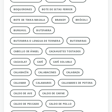
BOQUERONES
BOTE DE SETAS FERRER
BOTE DE TIKKA MASALA
BRANDY
BRÓCOLI
BURGHUL
BUTIFARRA
BUTIFARRA O LENGUA DE TERNERA
BUTIFARRAS
CABELLO DE ÁNGEL
CACAHUETES TOSTADOS
CACAOLAT
CAFÉ
CAFÉ SOLUBLE
CALABACÍN
CALABACINES
CALABAZA
CALAMAR
CALAMARES
CALAMARES DE POTERA
CALDO DE AVE
CALDO DE CARNE
CALDO DE PESCADO
CALDO DE POLLO