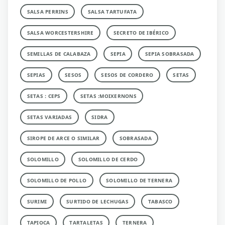
SALSA PERRINS
SALSA TARTUFATA
SALSA WORCESTERSHIRE
SECRETO DE IBÉRICO
SEMILLAS DE CALABAZA
SEPIA
SEPIA SOBRASADA
SEPIAS
SESOS
SESOS DE CORDERO
SETAS
SETAS : CEPS
SETAS :MOIXERNONS
SETAS VARIADAS
SIDRA
SIROPE DE ARCE O SIMILAR
SOBRASADA
SOLOMILLO
SOLOMILLO DE CERDO
SOLOMILLO DE POLLO
SOLOMILLO DE TERNERA
SURIMI
SURTIDO DE LECHUGAS
TABASCO
TAPIOCA
TARTALETAS
TERNERA