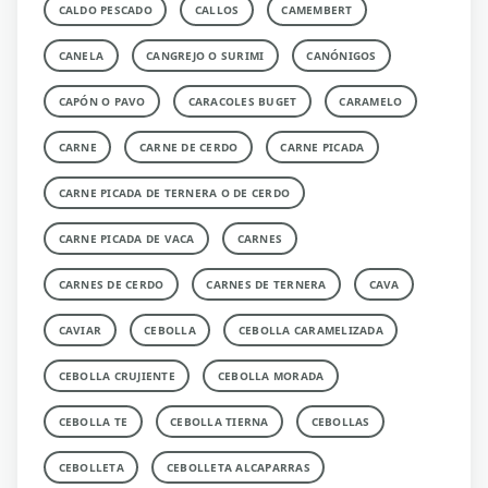
CALDO PESCADO
CALLOS
CAMEMBERT
CANELA
CANGREJO O SURIMI
CANÓNIGOS
CAPÓN O PAVO
CARACOLES BUGET
CARAMELO
CARNE
CARNE DE CERDO
CARNE PICADA
CARNE PICADA DE TERNERA O DE CERDO
CARNE PICADA DE VACA
CARNES
CARNES DE CERDO
CARNES DE TERNERA
CAVA
CAVIAR
CEBOLLA
CEBOLLA CARAMELIZADA
CEBOLLA CRUJIENTE
CEBOLLA MORADA
CEBOLLA TE
CEBOLLA TIERNA
CEBOLLAS
CEBOLLETA
CEBOLLETA ALCAPARRAS