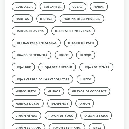
GUINDILLA
GUISANTES
GULAS
HABAS
HABITAS
HARINA
HARINA DE ALMENDRAS
HARINA DE AVENA
HIERBAS DE PROVENZA
HIERBAS PARA ENSALADAS
HÍGADO DE PATO
HIGADO DE TERNERA
HIGOS
HINOJO
HOJALDRE
HOJALDRE BUITONI
HOJAS DE MENTA
HOJAS VERDES DE LAS CEBOLLETAS
HUEVO
HUEVO FRITO
HUEVOS
HUEVOS DE CODORNIZ
HUEVOS DUROS
JALAPEÑOS
JAMÓN
JAMÓN ASADO
JAMÓN DE YORK
JAMÓN IBÉRICO
JAMÓN SERRANO
JAMÓN SSERRANO.
JEREZ