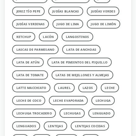
JEREZ TÍO PEPE
JUDÍAS BLANCAS
JUDÍAS VERDES
JUDÍAS VERDINAS
JUGO DE LIMA
JUGO DE LIMÓN
KETCHUP
LACÓN
LANGOSTINOS
LASCAS DE PARMESANO
LATA DE ANCHOAS
LATA DE ATÚN
LATA DE PIMIENTOS DEL PIQUILLO
LATA DE TOMATE
LATAS DE MEJILLONES Y ALMEJAS
LATTE MACCHIATO
LAUREL
LAZOS
LECHE
LECHE DE COCO
LECHE EVAPORADA
LECHUGA
LECHUGA TROCADERO
LECHUGAS
LENGUADO
LENGUADOS
LENTEJAS
LENTEJAS COCIDAS