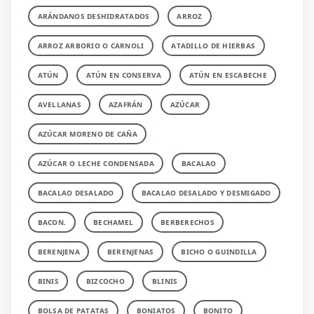
ARÁNDANOS DESHIDRATADOS
ARROZ
ARROZ ARBORIO O CARNOLI
ATADILLO DE HIERBAS
ATÚN
ATÚN EN CONSERVA
ATÚN EN ESCABECHE
AVELLANAS
AZAFRÁN
AZÚCAR
AZÚCAR MORENO DE CAÑA
AZÚCAR O LECHE CONDENSADA
BACALAO
BACALAO DESALADO
BACALAO DESALADO Y DESMIGADO
BACON.
BECHAMEL
BERBERECHOS
BERENJENA
BERENJENAS
BICHO O GUINDILLA
BINIS
BIZCOCHO
BLINIS
BOLSA DE PATATAS
BONIATOS
BONITO