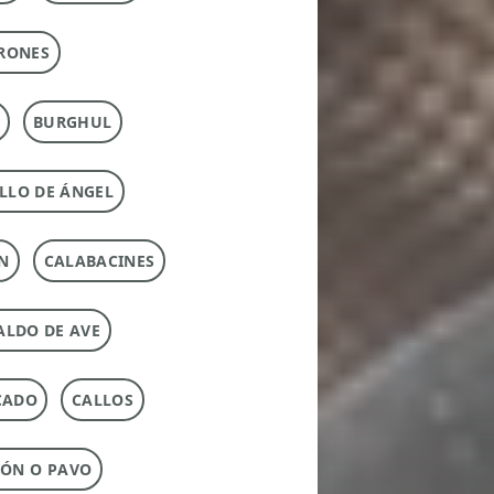
RONES
BURGHUL
LLO DE ÁNGEL
N
CALABACINES
ALDO DE AVE
CADO
CALLOS
ÓN O PAVO