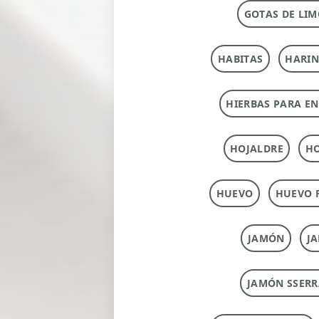
GOTAS DE LIM
HABITAS
HARI
HIERBAS PARA E
HOJALDRE
HO
HUEVO
HUEVO 
JAMÓN
J
JAMÓN SSERR