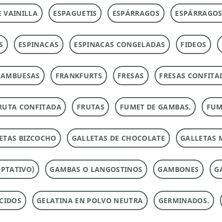
E VAINILLA
ESPAGUETIS
ESPÁRRAGOS
ESPÁRRAGOS
S
ESPINACAS
ESPINACAS CONGELADAS
FIDEOS
RAMBUESAS
FRANKFURTS
FRESAS
FRESAS CONFITA
RUTA CONFITADA
FRUTAS
FUMET DE GAMBAS.
FUM
ETAS BIZCOCHO
GALLETAS DE CHOCOLATE
GALLETAS 
PTATIVO)
GAMBAS O LANGOSTINOS
GAMBONES
G
CIDOS
GELATINA EN POLVO NEUTRA
GERMINADOS.