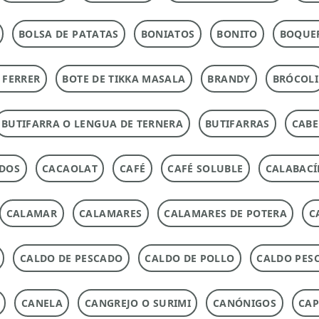
BOLSA DE PATATAS
BONIATOS
BONITO
BOQUE
 FERRER
BOTE DE TIKKA MASALA
BRANDY
BRÓCOLI
BUTIFARRA O LENGUA DE TERNERA
BUTIFARRAS
CABE
ADOS
CACAOLAT
CAFÉ
CAFÉ SOLUBLE
CALABACÍ
CALAMAR
CALAMARES
CALAMARES DE POTERA
C
CALDO DE PESCADO
CALDO DE POLLO
CALDO PES
CANELA
CANGREJO O SURIMI
CANÓNIGOS
CAP