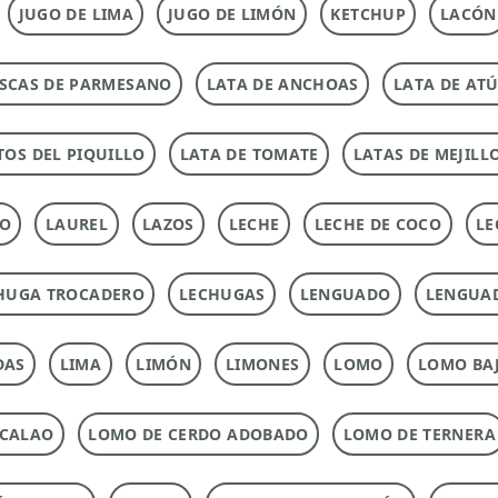
JUGO DE LIMA
JUGO DE LIMÓN
KETCHUP
LACÓN
SCAS DE PARMESANO
LATA DE ANCHOAS
LATA DE AT
TOS DEL PIQUILLO
LATA DE TOMATE
LATAS DE MEJILL
TO
LAUREL
LAZOS
LECHE
LECHE DE COCO
LE
HUGA TROCADERO
LECHUGAS
LENGUADO
LENGUA
DAS
LIMA
LIMÓN
LIMONES
LOMO
LOMO BAJ
ACALAO
LOMO DE CERDO ADOBADO
LOMO DE TERNERA