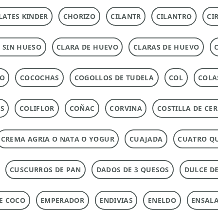
ATES KINDER
CHORIZO
CILANTR
CILANTRO
CI
 SIN HUESO
CLARA DE HUEVO
CLARAS DE HUEVO
DO
COCOCHAS
COGOLLOS DE TUDELA
COL
COLA
AS
COLIFLOR
COÑAC
CORVINA
COSTILLA DE CE
CREMA AGRIA O NATA O YOGUR
CUAJADA
CUATRO Q
CUSCURROS DE PAN
DADOS DE 3 QUESOS
DULCE DE
DE COCO
EMPERADOR
ENDIVIAS
ENELDO
ENSAL