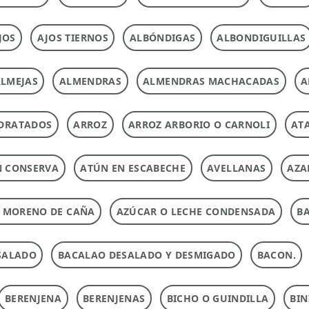
JOS
AJOS TIERNOS
ALBÓNDIGAS
ALBONDIGUILLAS
LMEJAS
ALMENDRAS
ALMENDRAS MACHACADAS
A
DRATADOS
ARROZ
ARROZ ARBORIO O CARNOLI
ATA
N CONSERVA
ATÚN EN ESCABECHE
AVELLANAS
AZA
 MORENO DE CAÑA
AZÚCAR O LECHE CONDENSADA
B
SALADO
BACALAO DESALADO Y DESMIGADO
BACON.
BERENJENA
BERENJENAS
BICHO O GUINDILLA
BIN