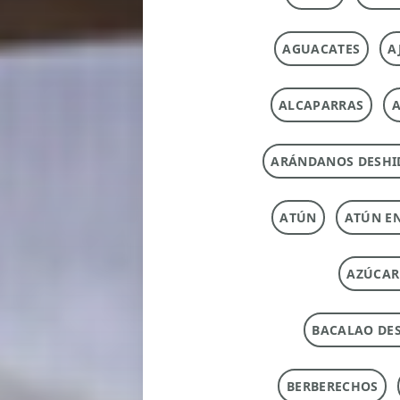
AGUACATES
A
ALCAPARRAS
A
ARÁNDANOS DESHI
ATÚN
ATÚN E
AZÚCAR
BACALAO DE
BERBERECHOS