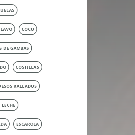
RUELAS
CLAVO
COCO
S DE GAMBAS
RDO
COSTILLAS
UESOS RALLADOS
 LECHE
ADA
ESCAROLA