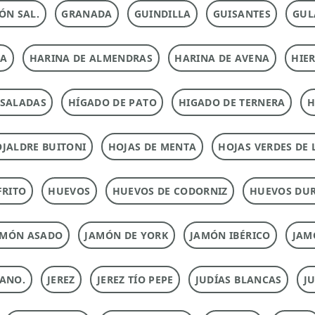
ÓN SAL.
GRANADA
GUINDILLA
GUISANTES
GUL
NA
HARINA DE ALMENDRAS
HARINA DE AVENA
HIE
NSALADAS
HÍGADO DE PATO
HIGADO DE TERNERA
H
JALDRE BUITONI
HOJAS DE MENTA
HOJAS VERDES DE 
FRITO
HUEVOS
HUEVOS DE CODORNIZ
HUEVOS DU
AMÓN ASADO
JAMÓN DE YORK
JAMÓN IBÉRICO
JAM
ANO.
JEREZ
JEREZ TÍO PEPE
JUDÍAS BLANCAS
J