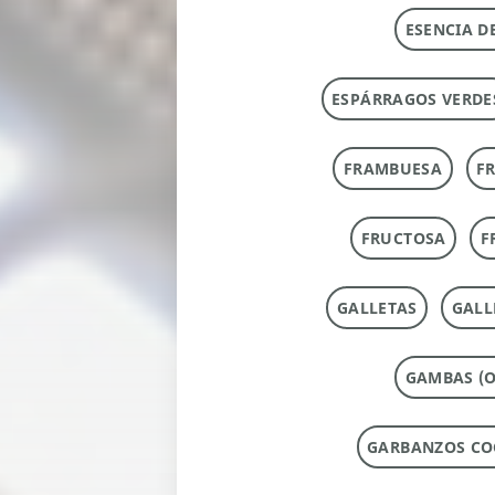
ESENCIA D
ESPÁRRAGOS VERDE
FRAMBUESA
F
FRUCTOSA
F
GALLETAS
GALL
GAMBAS (O
GARBANZOS CO