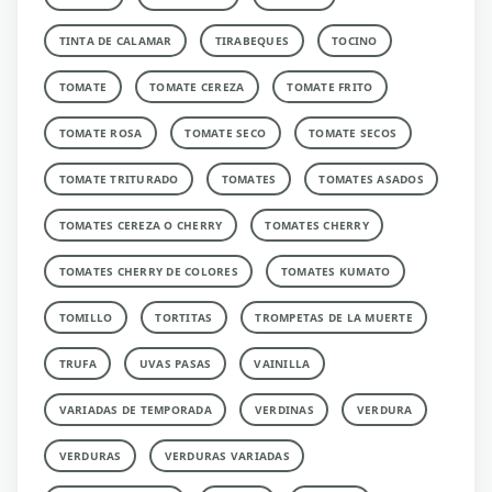
TINTA DE CALAMAR
TIRABEQUES
TOCINO
TOMATE
TOMATE CEREZA
TOMATE FRITO
TOMATE ROSA
TOMATE SECO
TOMATE SECOS
TOMATE TRITURADO
TOMATES
TOMATES ASADOS
TOMATES CEREZA O CHERRY
TOMATES CHERRY
TOMATES CHERRY DE COLORES
TOMATES KUMATO
TOMILLO
TORTITAS
TROMPETAS DE LA MUERTE
TRUFA
UVAS PASAS
VAINILLA
VARIADAS DE TEMPORADA
VERDINAS
VERDURA
VERDURAS
VERDURAS VARIADAS