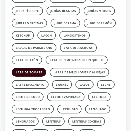
JEREZ TÍO PEPE
JUDÍAS BLANCAS
JUDÍAS VERDES
JUDÍAS VERDINAS
JUGO DE LIMA
JUGO DE LIMÓN
KETCHUP
LACÓN
LANGOSTINOS
LASCAS DE PARMESANO
LATA DE ANCHOAS
LATA DE ATÚN
LATA DE PIMIENTOS DEL PIQUILLO
LATA DE TOMATE
LATAS DE MEJILLONES Y ALMEJAS
LATTE MACCHIATO
LAUREL
LAZOS
LECHE
LECHE DE COCO
LECHE EVAPORADA
LECHUGA
LECHUGA TROCADERO
LECHUGAS
LENGUADO
LENGUADOS
LENTEJAS
LENTEJAS COCIDAS