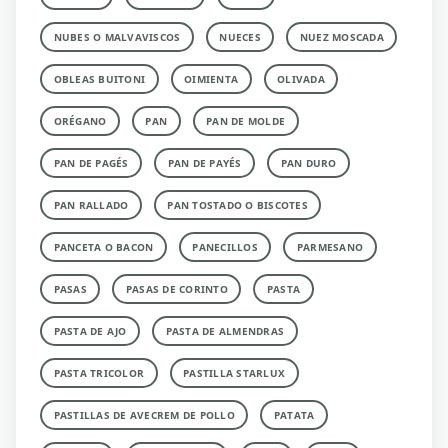
NUBES O MALVAVISCOS
NUECES
NUEZ MOSCADA
OBLEAS BUITONI
OIMIENTA
OLIVADA
ORÉGANO
PAN
PAN DE MOLDE
PAN DE PAGÉS
PAN DE PAYÉS
PAN DURO
PAN RALLADO
PAN TOSTADO O BISCOTES
PANCETA O BACON
PANECILLOS
PARMESANO
PASAS
PASAS DE CORINTO
PASTA
PASTA DE AJO
PASTA DE ALMENDRAS
PASTA TRICOLOR
PASTILLA STARLUX
PASTILLAS DE AVECREM DE POLLO
PATATA