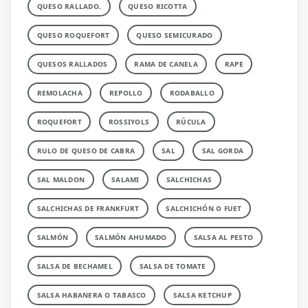
QUESO RALLADO.
QUESO RICOTTA
QUESO ROQUEFORT
QUESO SEMICURADO
QUESOS RALLADOS
RAMA DE CANELA
RAPE
REMOLACHA
REPOLLO
RODABALLO
ROQUEFORT
ROSSIYOLS
RÚCULA
RULO DE QUESO DE CABRA
SAL
SAL GORDA
SAL MALDON
SALAMI
SALCHICHAS
SALCHICHAS DE FRANKFURT
SALCHICHÓN O FUET
SALMÓN
SALMÓN AHUMADO
SALSA AL PESTO
SALSA DE BECHAMEL
SALSA DE TOMATE
SALSA HABANERA O TABASCO
SALSA KETCHUP