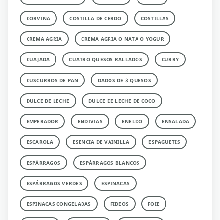
CORVINA
COSTILLA DE CERDO
COSTILLAS
CREMA AGRIA
CREMA AGRIA O NATA O YOGUR
CUAJADA
CUATRO QUESOS RALLADOS
CURRY
CUSCURROS DE PAN
DADOS DE 3 QUESOS
DULCE DE LECHE
DULCE DE LECHE DE COCO
EMPERADOR
ENDIVIAS
ENELDO
ENSALADA
ESCAROLA
ESENCIA DE VAINILLA
ESPAGUETIS
ESPÁRRAGOS
ESPÁRRAGOS BLANCOS
ESPÁRRAGOS VERDES
ESPINACAS
ESPINACAS CONGELADAS
FIDEOS
FOIE