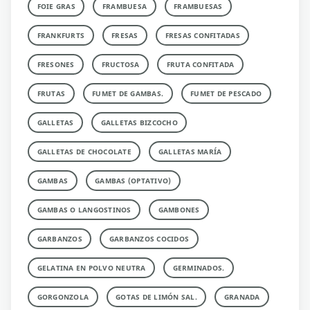
FOIE GRAS
FRAMBUESA
FRAMBUESAS
FRANKFURTS
FRESAS
FRESAS CONFITADAS
FRESONES
FRUCTOSA
FRUTA CONFITADA
FRUTAS
FUMET DE GAMBAS.
FUMET DE PESCADO
GALLETAS
GALLETAS BIZCOCHO
GALLETAS DE CHOCOLATE
GALLETAS MARÍA
GAMBAS
GAMBAS (OPTATIVO)
GAMBAS O LANGOSTINOS
GAMBONES
GARBANZOS
GARBANZOS COCIDOS
GELATINA EN POLVO NEUTRA
GERMINADOS.
GORGONZOLA
GOTAS DE LIMÓN SAL.
GRANADA