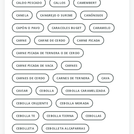
CALDO PESCADO
CALLOS
CAMEMBERT
CANELA
CANGREJO O SURIMI
CANÓNIGOS
CAPÓN O PAVO
CARACOLES BUGET
CARAMELO
CARNE
CARNE DE CERDO
CARNE PICADA
CARNE PICADA DE TERNERA O DE CERDO
CARNE PICADA DE VACA
CARNES
CARNES DE CERDO
CARNES DE TERNERA
CAVA
CAVIAR
CEBOLLA
CEBOLLA CARAMELIZADA
CEBOLLA CRUJIENTE
CEBOLLA MORADA
CEBOLLA TE
CEBOLLA TIERNA
CEBOLLAS
CEBOLLETA
CEBOLLETA ALCAPARRAS