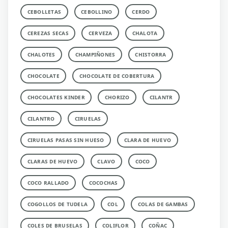
CEBOLLETAS
CEBOLLINO
CERDO
CEREZAS SECAS
CERVEZA
CHALOTA
CHALOTES
CHAMPIÑONES
CHISTORRA
CHOCOLATE
CHOCOLATE DE COBERTURA
CHOCOLATES KINDER
CHORIZO
CILANTR
CILANTRO
CIRUELAS
CIRUELAS PASAS SIN HUESO
CLARA DE HUEVO
CLARAS DE HUEVO
CLAVO
COCO
COCO RALLADO
COCOCHAS
COGOLLOS DE TUDELA
COL
COLAS DE GAMBAS
COLES DE BRUSELAS
COLIFLOR
COÑAC