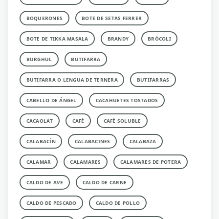
BOQUERONES
BOTE DE SETAS FERRER
BOTE DE TIKKA MASALA
BRANDY
BRÓCOLI
BURGHUL
BUTIFARRA
BUTIFARRA O LENGUA DE TERNERA
BUTIFARRAS
CABELLO DE ÁNGEL
CACAHUETES TOSTADOS
CACAOLAT
CAFÉ
CAFÉ SOLUBLE
CALABACÍN
CALABACINES
CALABAZA
CALAMAR
CALAMARES
CALAMARES DE POTERA
CALDO DE AVE
CALDO DE CARNE
CALDO DE PESCADO
CALDO DE POLLO