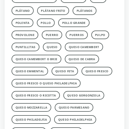
PLÁTANO
PLÁTANO FRITO
PLÁTANOS
POLENTA
POLLO
POLLO GRANDE
PROVOLONE
PUERRO
PUERROS
PULPO
PUNTILLITAS
QUESO
QUESO CAMEMBERT
QUESO CAMEMBERT O BRIE
QUESO DE CABRA
QUESO EMMENTAL
QUESO FETA
QUESO FRESCO
QUESO FRESCO O QUESO PHILADELPHIA
QUESO FRESCO O RICOTTA
QUESO GORGONZOLA
QUESO MOZZARELLA
QUESO PARMESANO
QUESO PHILADELFIA
QUESO PHILADELPHIA