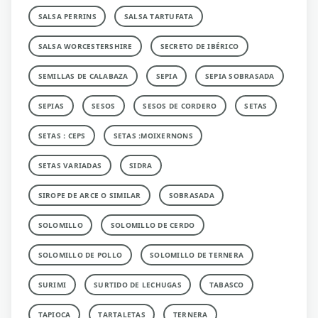
SALSA PERRINS
SALSA TARTUFATA
SALSA WORCESTERSHIRE
SECRETO DE IBÉRICO
SEMILLAS DE CALABAZA
SEPIA
SEPIA SOBRASADA
SEPIAS
SESOS
SESOS DE CORDERO
SETAS
SETAS : CEPS
SETAS :MOIXERNONS
SETAS VARIADAS
SIDRA
SIROPE DE ARCE O SIMILAR
SOBRASADA
SOLOMILLO
SOLOMILLO DE CERDO
SOLOMILLO DE POLLO
SOLOMILLO DE TERNERA
SURIMI
SURTIDO DE LECHUGAS
TABASCO
TAPIOCA
TARTALETAS
TERNERA