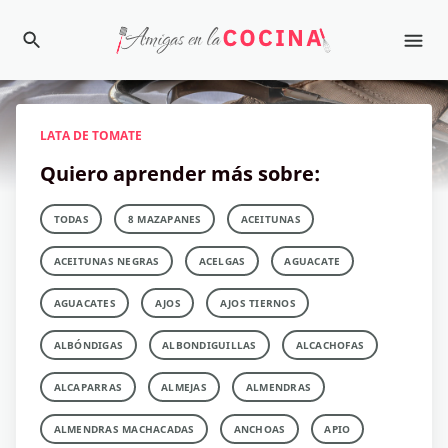
LATA DE TOMATE
Quiero aprender más sobre:
TODAS
8 MAZAPANES
ACEITUNAS
ACEITUNAS NEGRAS
ACELGAS
AGUACATE
AGUACATES
AJOS
AJOS TIERNOS
ALBÓNDIGAS
ALBONDIGUILLAS
ALCACHOFAS
ALCAPARRAS
ALMEJAS
ALMENDRAS
ALMENDRAS MACHACADAS
ANCHOAS
APIO