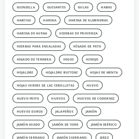
GUINDILLA
GUISANTES
GULAS
HABAS
HABITAS
HARINA
HARINA DE ALMENDRAS
HARINA DE AVENA
HIERBAS DE PROVENZA
HIERBAS PARA ENSALADAS
HÍGADO DE PATO
HIGADO DE TERNERA
HIGOS
HINOJO
HOJALDRE
HOJALDRE BUITONI
HOJAS DE MENTA
HOJAS VERDES DE LAS CEBOLLETAS
HUEVO
HUEVO FRITO
HUEVOS
HUEVOS DE CODORNIZ
HUEVOS DUROS
JALAPEÑOS
JAMÓN
JAMÓN ASADO
JAMÓN DE YORK
JAMÓN IBÉRICO
JAMÓN SERRANO
JAMÓN SSERRANO.
JEREZ