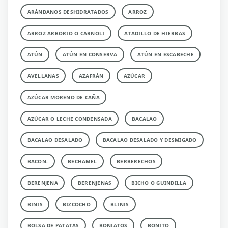
ARÁNDANOS DESHIDRATADOS
ARROZ
ARROZ ARBORIO O CARNOLI
ATADILLO DE HIERBAS
ATÚN
ATÚN EN CONSERVA
ATÚN EN ESCABECHE
AVELLANAS
AZAFRÁN
AZÚCAR
AZÚCAR MORENO DE CAÑA
AZÚCAR O LECHE CONDENSADA
BACALAO
BACALAO DESALADO
BACALAO DESALADO Y DESMIGADO
BACON.
BECHAMEL
BERBERECHOS
BERENJENA
BERENJENAS
BICHO O GUINDILLA
BINIS
BIZCOCHO
BLINIS
BOLSA DE PATATAS
BONIATOS
BONITO