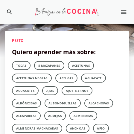
PESTO
Quiero aprender más sobre:
TODAS
8 MAZAPANES
ACEITUNAS
ACEITUNAS NEGRAS
ACELGAS
AGUACATE
AGUACATES
AJOS
AJOS TIERNOS
ALBÓNDIGAS
ALBONDIGUILLAS
ALCACHOFAS
ALCAPARRAS
ALMEJAS
ALMENDRAS
ALMENDRAS MACHACADAS
ANCHOAS
APIO