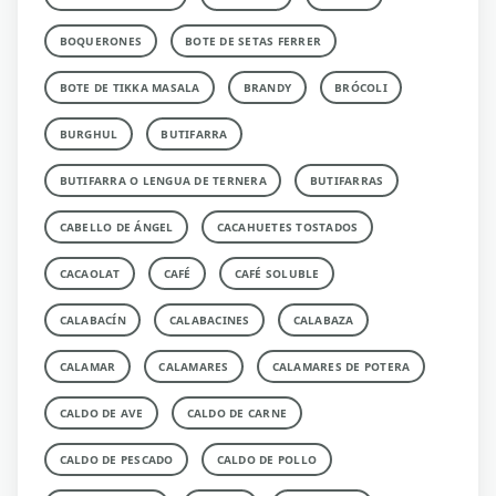
BOQUERONES
BOTE DE SETAS FERRER
BOTE DE TIKKA MASALA
BRANDY
BRÓCOLI
BURGHUL
BUTIFARRA
BUTIFARRA O LENGUA DE TERNERA
BUTIFARRAS
CABELLO DE ÁNGEL
CACAHUETES TOSTADOS
CACAOLAT
CAFÉ
CAFÉ SOLUBLE
CALABACÍN
CALABACINES
CALABAZA
CALAMAR
CALAMARES
CALAMARES DE POTERA
CALDO DE AVE
CALDO DE CARNE
CALDO DE PESCADO
CALDO DE POLLO