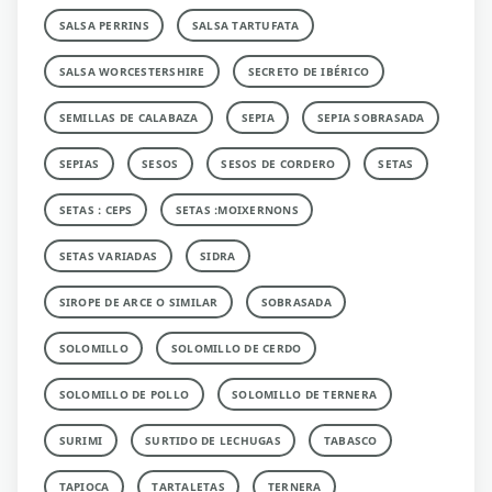
SALSA PERRINS
SALSA TARTUFATA
SALSA WORCESTERSHIRE
SECRETO DE IBÉRICO
SEMILLAS DE CALABAZA
SEPIA
SEPIA SOBRASADA
SEPIAS
SESOS
SESOS DE CORDERO
SETAS
SETAS : CEPS
SETAS :MOIXERNONS
SETAS VARIADAS
SIDRA
SIROPE DE ARCE O SIMILAR
SOBRASADA
SOLOMILLO
SOLOMILLO DE CERDO
SOLOMILLO DE POLLO
SOLOMILLO DE TERNERA
SURIMI
SURTIDO DE LECHUGAS
TABASCO
TAPIOCA
TARTALETAS
TERNERA