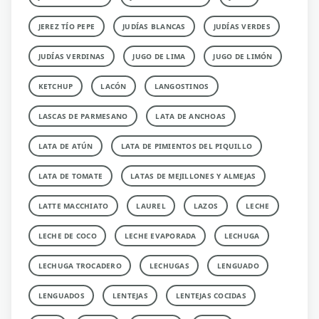
JEREZ TÍO PEPE
JUDÍAS BLANCAS
JUDÍAS VERDES
JUDÍAS VERDINAS
JUGO DE LIMA
JUGO DE LIMÓN
KETCHUP
LACÓN
LANGOSTINOS
LASCAS DE PARMESANO
LATA DE ANCHOAS
LATA DE ATÚN
LATA DE PIMIENTOS DEL PIQUILLO
LATA DE TOMATE
LATAS DE MEJILLONES Y ALMEJAS
LATTE MACCHIATO
LAUREL
LAZOS
LECHE
LECHE DE COCO
LECHE EVAPORADA
LECHUGA
LECHUGA TROCADERO
LECHUGAS
LENGUADO
LENGUADOS
LENTEJAS
LENTEJAS COCIDAS