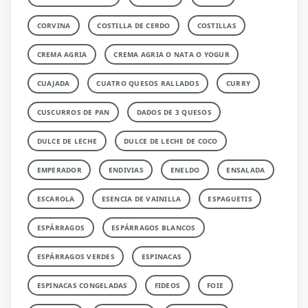
CORVINA
COSTILLA DE CERDO
COSTILLAS
CREMA AGRIA
CREMA AGRIA O NATA O YOGUR
CUAJADA
CUATRO QUESOS RALLADOS
CURRY
CUSCURROS DE PAN
DADOS DE 3 QUESOS
DULCE DE LECHE
DULCE DE LECHE DE COCO
EMPERADOR
ENDIVIAS
ENELDO
ENSALADA
ESCAROLA
ESENCIA DE VAINILLA
ESPAGUETIS
ESPÁRRAGOS
ESPÁRRAGOS BLANCOS
ESPÁRRAGOS VERDES
ESPINACAS
ESPINACAS CONGELADAS
FIDEOS
FOIE