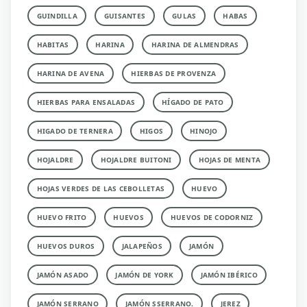
GUINDILLA
GUISANTES
GULAS
HABAS
HABITAS
HARINA
HARINA DE ALMENDRAS
HARINA DE AVENA
HIERBAS DE PROVENZA
HIERBAS PARA ENSALADAS
HÍGADO DE PATO
HIGADO DE TERNERA
HIGOS
HINOJO
HOJALDRE
HOJALDRE BUITONI
HOJAS DE MENTA
HOJAS VERDES DE LAS CEBOLLETAS
HUEVO
HUEVO FRITO
HUEVOS
HUEVOS DE CODORNIZ
HUEVOS DUROS
JALAPEÑOS
JAMÓN
JAMÓN ASADO
JAMÓN DE YORK
JAMÓN IBÉRICO
JAMÓN SERRANO
JAMÓN SSERRANO.
JEREZ