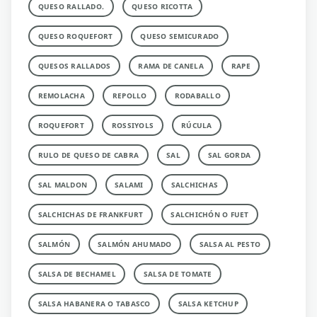
QUESO RALLADO.
QUESO RICOTTA
QUESO ROQUEFORT
QUESO SEMICURADO
QUESOS RALLADOS
RAMA DE CANELA
RAPE
REMOLACHA
REPOLLO
RODABALLO
ROQUEFORT
ROSSIYOLS
RÚCULA
RULO DE QUESO DE CABRA
SAL
SAL GORDA
SAL MALDON
SALAMI
SALCHICHAS
SALCHICHAS DE FRANKFURT
SALCHICHÓN O FUET
SALMÓN
SALMÓN AHUMADO
SALSA AL PESTO
SALSA DE BECHAMEL
SALSA DE TOMATE
SALSA HABANERA O TABASCO
SALSA KETCHUP