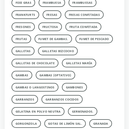
FOIE GRAS
FRAMBUESA
FRAMBUESAS
FRANKFURTS
FRESAS
FRESAS CONFITADAS
FRESONES
FRUCTOSA
FRUTA CONFITADA
FRUTAS
FUMET DE GAMBAS.
FUMET DE PESCADO
GALLETAS
GALLETAS BIZCOCHO
GALLETAS DE CHOCOLATE
GALLETAS MARÍA
GAMBAS
GAMBAS (OPTATIVO)
GAMBAS O LANGOSTINOS
GAMBONES
GARBANZOS
GARBANZOS COCIDOS
GELATINA EN POLVO NEUTRA
GERMINADOS.
GORGONZOLA
GOTAS DE LIMÓN SAL.
GRANADA