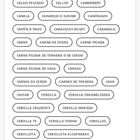
CALDO PESCADO
CALLOS
CAMEMBERT
CANELA
CANGREJO O SURIMI
CANÓNIGOS
CAPÓN O PAVO
CARACOLES BUGET
CARAMELO
CARNE
CARNE DE CERDO
CARNE PICADA
CARNE PICADA DE TERNERA O DE CERDO
CARNE PICADA DE VACA
CARNES
CARNES DE CERDO
CARNES DE TERNERA
CAVA
CAVIAR
CEBOLLA
CEBOLLA CARAMELIZADA
CEBOLLA CRUJIENTE
CEBOLLA MORADA
CEBOLLA TE
CEBOLLA TIERNA
CEBOLLAS
CEBOLLETA
CEBOLLETA ALCAPARRAS