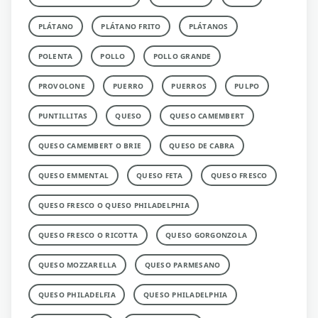
PLÁTANO
PLÁTANO FRITO
PLÁTANOS
POLENTA
POLLO
POLLO GRANDE
PROVOLONE
PUERRO
PUERROS
PULPO
PUNTILLITAS
QUESO
QUESO CAMEMBERT
QUESO CAMEMBERT O BRIE
QUESO DE CABRA
QUESO EMMENTAL
QUESO FETA
QUESO FRESCO
QUESO FRESCO O QUESO PHILADELPHIA
QUESO FRESCO O RICOTTA
QUESO GORGONZOLA
QUESO MOZZARELLA
QUESO PARMESANO
QUESO PHILADELFIA
QUESO PHILADELPHIA