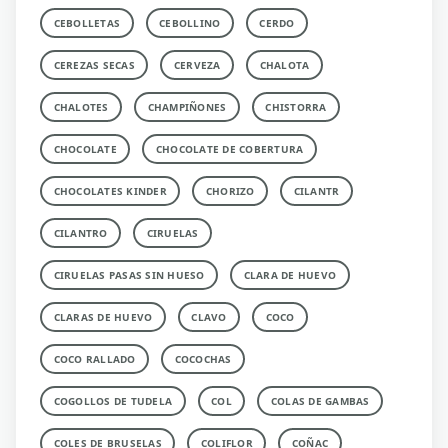
CEBOLLETAS
CEBOLLINO
CERDO
CEREZAS SECAS
CERVEZA
CHALOTA
CHALOTES
CHAMPIÑONES
CHISTORRA
CHOCOLATE
CHOCOLATE DE COBERTURA
CHOCOLATES KINDER
CHORIZO
CILANTR
CILANTRO
CIRUELAS
CIRUELAS PASAS SIN HUESO
CLARA DE HUEVO
CLARAS DE HUEVO
CLAVO
COCO
COCO RALLADO
COCOCHAS
COGOLLOS DE TUDELA
COL
COLAS DE GAMBAS
COLES DE BRUSELAS
COLIFLOR
COÑAC