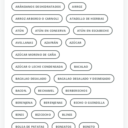
ARÁNDANOS DESHIDRATADOS
ARROZ
ARROZ ARBORIO O CARNOLI
ATADILLO DE HIERBAS
ATÚN
ATÚN EN CONSERVA
ATÚN EN ESCABECHE
AVELLANAS
AZAFRÁN
AZÚCAR
AZÚCAR MORENO DE CAÑA
AZÚCAR O LECHE CONDENSADA
BACALAO
BACALAO DESALADO
BACALAO DESALADO Y DESMIGADO
BACON.
BECHAMEL
BERBERECHOS
BERENJENA
BERENJENAS
BICHO O GUINDILLA
BINIS
BIZCOCHO
BLINIS
BOLSA DE PATATAS
BONIATOS
BONITO