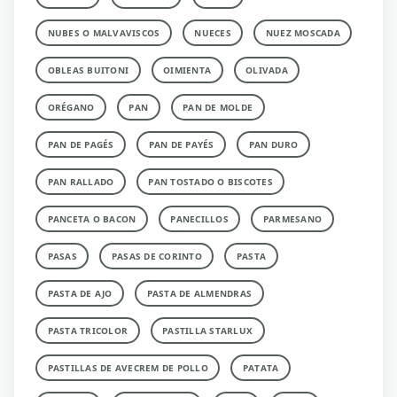
NUBES O MALVAVISCOS
NUECES
NUEZ MOSCADA
OBLEAS BUITONI
OIMIENTA
OLIVADA
ORÉGANO
PAN
PAN DE MOLDE
PAN DE PAGÉS
PAN DE PAYÉS
PAN DURO
PAN RALLADO
PAN TOSTADO O BISCOTES
PANCETA O BACON
PANECILLOS
PARMESANO
PASAS
PASAS DE CORINTO
PASTA
PASTA DE AJO
PASTA DE ALMENDRAS
PASTA TRICOLOR
PASTILLA STARLUX
PASTILLAS DE AVECREM DE POLLO
PATATA