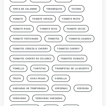
TINTA DE CALAMAR
TIRABEQUES
TOCINO
TOMATE
TOMATE CEREZA
TOMATE FRITO
TOMATE ROSA
TOMATE SECO
TOMATE SECOS
TOMATE TRITURADO
TOMATES
TOMATES ASADOS
TOMATES CEREZA O CHERRY
TOMATES CHERRY
TOMATES CHERRY DE COLORES
TOMATES KUMATO
TOMILLO
TORTITAS
TROMPETAS DE LA MUERTE
TRUFA
UVAS PASAS
VAINILLA
VARIADAS DE TEMPORADA
VERDINAS
VERDURA
VERDURAS
VERDURAS VARIADAS