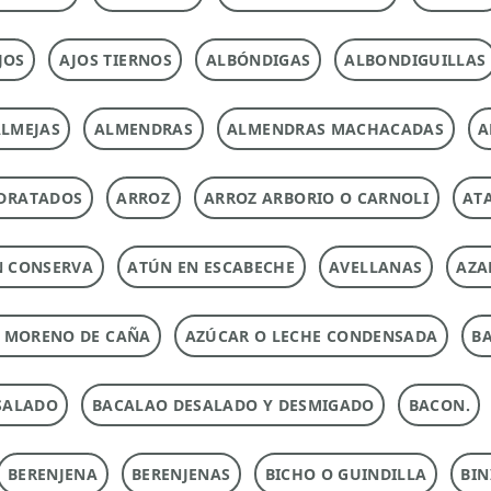
JOS
AJOS TIERNOS
ALBÓNDIGAS
ALBONDIGUILLAS
LMEJAS
ALMENDRAS
ALMENDRAS MACHACADAS
A
DRATADOS
ARROZ
ARROZ ARBORIO O CARNOLI
ATA
N CONSERVA
ATÚN EN ESCABECHE
AVELLANAS
AZA
 MORENO DE CAÑA
AZÚCAR O LECHE CONDENSADA
B
SALADO
BACALAO DESALADO Y DESMIGADO
BACON.
BERENJENA
BERENJENAS
BICHO O GUINDILLA
BIN