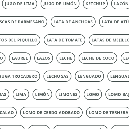
JUGO DE LIMA
JUGO DE LIMÓN
KETCHUP
LACÓN
SCAS DE PARMESANO
LATA DE ANCHOAS
LATA DE AT
TOS DEL PIQUILLO
LATA DE TOMATE
LATAS DE MEJILL
TO
LAUREL
LAZOS
LECHE
LECHE DE COCO
LE
HUGA TROCADERO
LECHUGAS
LENGUADO
LENGUA
DAS
LIMA
LIMÓN
LIMONES
LOMO
LOMO BAJ
ACALAO
LOMO DE CERDO ADOBADO
LOMO DE TERNERA