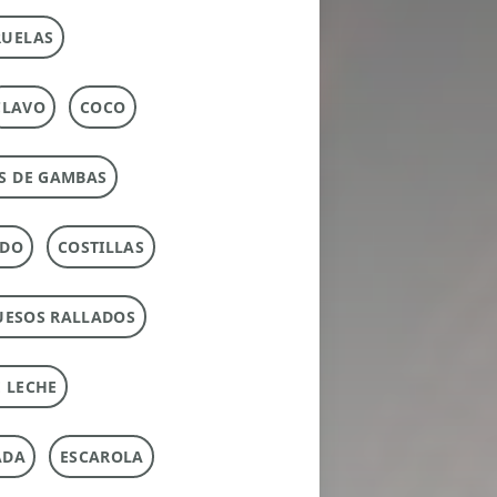
RUELAS
CLAVO
COCO
S DE GAMBAS
RDO
COSTILLAS
UESOS RALLADOS
 LECHE
ADA
ESCAROLA