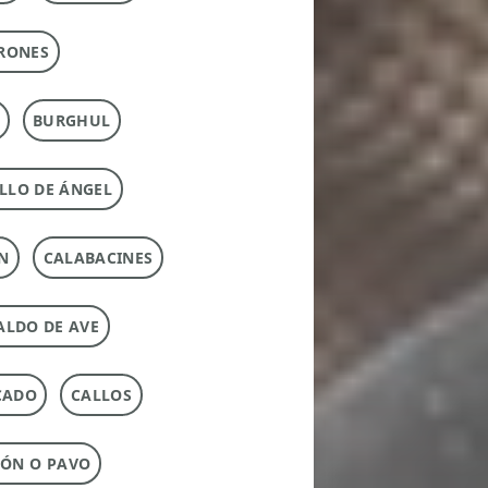
RONES
BURGHUL
LLO DE ÁNGEL
N
CALABACINES
ALDO DE AVE
CADO
CALLOS
ÓN O PAVO