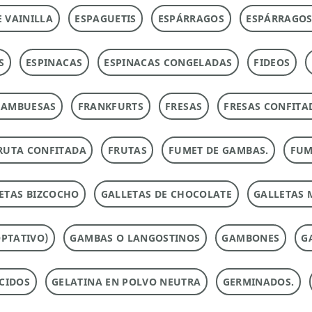
E VAINILLA
ESPAGUETIS
ESPÁRRAGOS
ESPÁRRAGOS
S
ESPINACAS
ESPINACAS CONGELADAS
FIDEOS
RAMBUESAS
FRANKFURTS
FRESAS
FRESAS CONFITA
RUTA CONFITADA
FRUTAS
FUMET DE GAMBAS.
FUM
ETAS BIZCOCHO
GALLETAS DE CHOCOLATE
GALLETAS 
PTATIVO)
GAMBAS O LANGOSTINOS
GAMBONES
G
CIDOS
GELATINA EN POLVO NEUTRA
GERMINADOS.