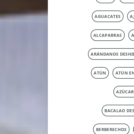
AGUACATES
A
ALCAPARRAS
A
ARÁNDANOS DESHI
ATÚN
ATÚN E
AZÚCAR
BACALAO DE
BERBERECHOS