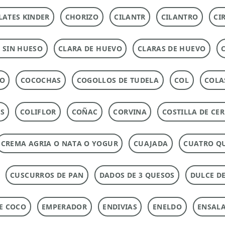
ATES KINDER
CHORIZO
CILANTR
CILANTRO
CI
 SIN HUESO
CLARA DE HUEVO
CLARAS DE HUEVO
DO
COCOCHAS
COGOLLOS DE TUDELA
COL
COLA
AS
COLIFLOR
COÑAC
CORVINA
COSTILLA DE CE
CREMA AGRIA O NATA O YOGUR
CUAJADA
CUATRO Q
CUSCURROS DE PAN
DADOS DE 3 QUESOS
DULCE DE
DE COCO
EMPERADOR
ENDIVIAS
ENELDO
ENSAL