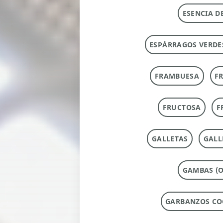
ESENCIA D
ESPÁRRAGOS VERDE
FRAMBUESA
F
FRUCTOSA
F
GALLETAS
GALL
GAMBAS (O
GARBANZOS CO