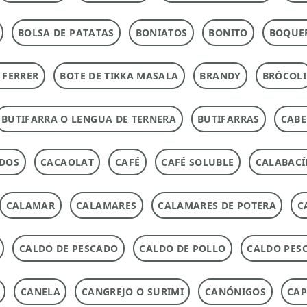
BOLSA DE PATATAS
BONIATOS
BONITO
BOQUE
 FERRER
BOTE DE TIKKA MASALA
BRANDY
BRÓCOLI
BUTIFARRA O LENGUA DE TERNERA
BUTIFARRAS
CABE
ADOS
CACAOLAT
CAFÉ
CAFÉ SOLUBLE
CALABACÍ
CALAMAR
CALAMARES
CALAMARES DE POTERA
C
CALDO DE PESCADO
CALDO DE POLLO
CALDO PES
CANELA
CANGREJO O SURIMI
CANÓNIGOS
CAP