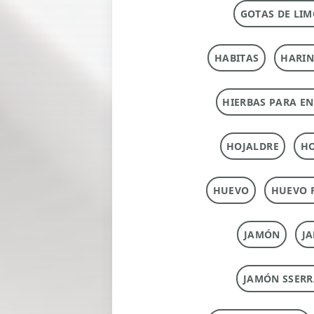
GOTAS DE LIM
HABITAS
HARI
HIERBAS PARA E
HOJALDRE
HO
HUEVO
HUEVO 
JAMÓN
J
JAMÓN SSERR