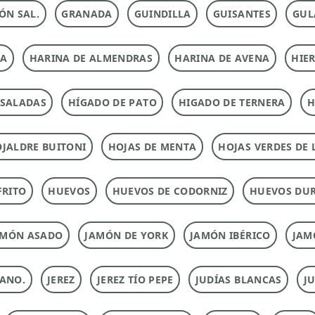
ÓN SAL.
GRANADA
GUINDILLA
GUISANTES
GUL
NA
HARINA DE ALMENDRAS
HARINA DE AVENA
HIE
NSALADAS
HÍGADO DE PATO
HIGADO DE TERNERA
H
JALDRE BUITONI
HOJAS DE MENTA
HOJAS VERDES DE 
FRITO
HUEVOS
HUEVOS DE CODORNIZ
HUEVOS DU
AMÓN ASADO
JAMÓN DE YORK
JAMÓN IBÉRICO
JAM
ANO.
JEREZ
JEREZ TÍO PEPE
JUDÍAS BLANCAS
J