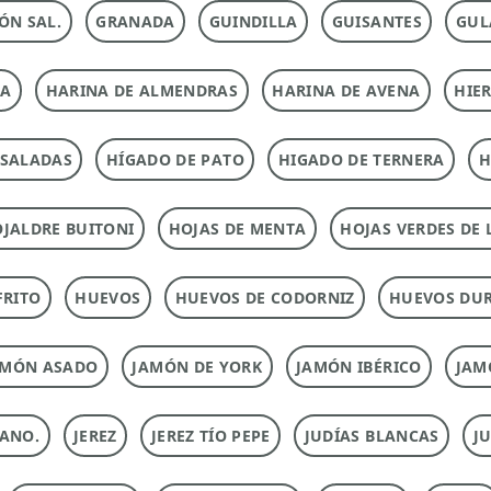
ÓN SAL.
GRANADA
GUINDILLA
GUISANTES
GUL
NA
HARINA DE ALMENDRAS
HARINA DE AVENA
HIE
NSALADAS
HÍGADO DE PATO
HIGADO DE TERNERA
H
JALDRE BUITONI
HOJAS DE MENTA
HOJAS VERDES DE 
FRITO
HUEVOS
HUEVOS DE CODORNIZ
HUEVOS DU
AMÓN ASADO
JAMÓN DE YORK
JAMÓN IBÉRICO
JAM
ANO.
JEREZ
JEREZ TÍO PEPE
JUDÍAS BLANCAS
J