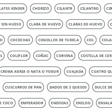
ATES KINDER
CHORIZO
CILANTR
CILANTRO
CI
 SIN HUESO
CLARA DE HUEVO
CLARAS DE HUEVO
DO
COCOCHAS
COGOLLOS DE TUDELA
COL
COLA
AS
COLIFLOR
COÑAC
CORVINA
COSTILLA DE CE
CREMA AGRIA O NATA O YOGUR
CUAJADA
CUATRO Q
CUSCURROS DE PAN
DADOS DE 3 QUESOS
DULCE DE
DE COCO
EMPERADOR
ENDIVIAS
ENELDO
ENSAL