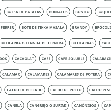
BOLSA DE PATATAS
BONIATOS
BONITO
BOQUE
 FERRER
BOTE DE TIKKA MASALA
BRANDY
BRÓCOLI
BUTIFARRA O LENGUA DE TERNERA
BUTIFARRAS
CABE
ADOS
CACAOLAT
CAFÉ
CAFÉ SOLUBLE
CALABACÍ
CALAMAR
CALAMARES
CALAMARES DE POTERA
C
CALDO DE PESCADO
CALDO DE POLLO
CALDO PES
CANELA
CANGREJO O SURIMI
CANÓNIGOS
CAP