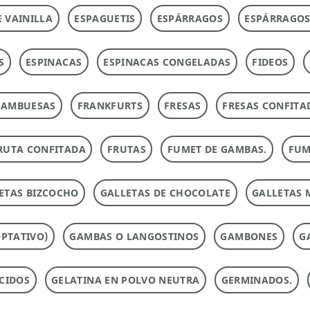
E VAINILLA
ESPAGUETIS
ESPÁRRAGOS
ESPÁRRAGOS
S
ESPINACAS
ESPINACAS CONGELADAS
FIDEOS
RAMBUESAS
FRANKFURTS
FRESAS
FRESAS CONFITA
RUTA CONFITADA
FRUTAS
FUMET DE GAMBAS.
FUM
ETAS BIZCOCHO
GALLETAS DE CHOCOLATE
GALLETAS 
PTATIVO)
GAMBAS O LANGOSTINOS
GAMBONES
G
CIDOS
GELATINA EN POLVO NEUTRA
GERMINADOS.