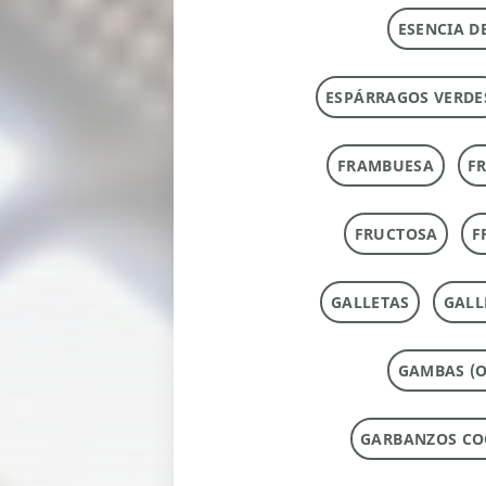
ESENCIA D
ESPÁRRAGOS VERDE
FRAMBUESA
F
FRUCTOSA
F
GALLETAS
GALL
GAMBAS (O
GARBANZOS CO