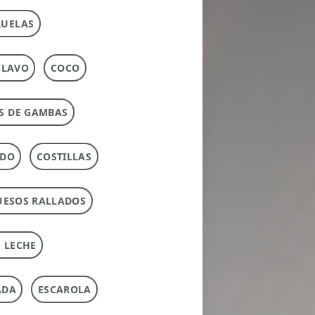
RUELAS
CLAVO
COCO
S DE GAMBAS
RDO
COSTILLAS
UESOS RALLADOS
 LECHE
ADA
ESCAROLA