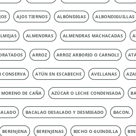
JOS
AJOS TIERNOS
ALBÓNDIGAS
ALBONDIGUILLAS
LMEJAS
ALMENDRAS
ALMENDRAS MACHACADAS
A
DRATADOS
ARROZ
ARROZ ARBORIO O CARNOLI
ATA
N CONSERVA
ATÚN EN ESCABECHE
AVELLANAS
AZA
 MORENO DE CAÑA
AZÚCAR O LECHE CONDENSADA
B
SALADO
BACALAO DESALADO Y DESMIGADO
BACON.
BERENJENA
BERENJENAS
BICHO O GUINDILLA
BIN