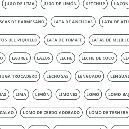
JUGO DE LIMA
JUGO DE LIMÓN
KETCHUP
LACÓN
SCAS DE PARMESANO
LATA DE ANCHOAS
LATA DE AT
TOS DEL PIQUILLO
LATA DE TOMATE
LATAS DE MEJILL
TO
LAUREL
LAZOS
LECHE
LECHE DE COCO
LE
HUGA TROCADERO
LECHUGAS
LENGUADO
LENGUA
DAS
LIMA
LIMÓN
LIMONES
LOMO
LOMO BAJ
ACALAO
LOMO DE CERDO ADOBADO
LOMO DE TERNERA