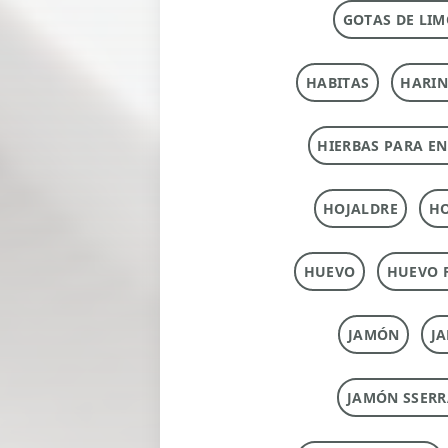
GOTAS DE LIM
HABITAS
HARI
HIERBAS PARA E
HOJALDRE
HO
HUEVO
HUEVO 
JAMÓN
J
JAMÓN SSERR