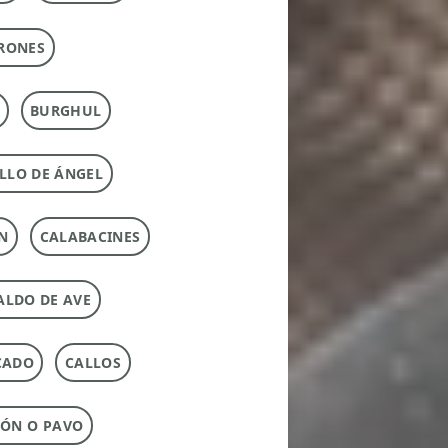
RONES
BURGHUL
LLO DE ÁNGEL
N
CALABACINES
ALDO DE AVE
CADO
CALLOS
ÓN O PAVO