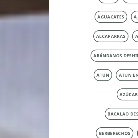
AGUACATES
A
ALCAPARRAS
A
ARÁNDANOS DESHI
ATÚN
ATÚN E
AZÚCAR
BACALAO DE
BERBERECHOS