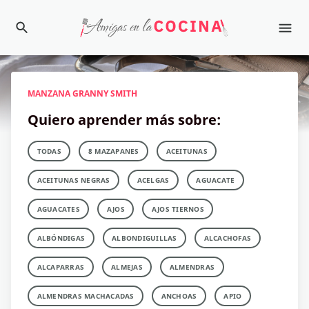
MANZANA GRANNY SMITH
Quiero aprender más sobre:
TODAS
8 MAZAPANES
ACEITUNAS
ACEITUNAS NEGRAS
ACELGAS
AGUACATE
AGUACATES
AJOS
AJOS TIERNOS
ALBÓNDIGAS
ALBONDIGUILLAS
ALCACHOFAS
ALCAPARRAS
ALMEJAS
ALMENDRAS
ALMENDRAS MACHACADAS
ANCHOAS
APIO