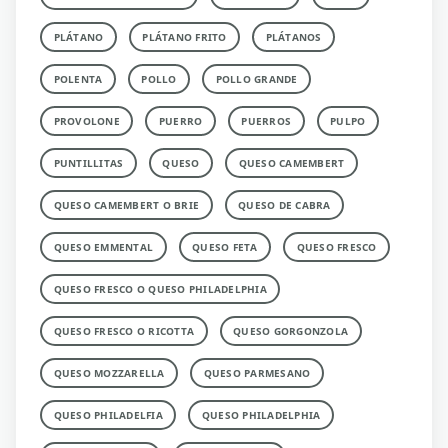
PLÁTANO
PLÁTANO FRITO
PLÁTANOS
POLENTA
POLLO
POLLO GRANDE
PROVOLONE
PUERRO
PUERROS
PULPO
PUNTILLITAS
QUESO
QUESO CAMEMBERT
QUESO CAMEMBERT O BRIE
QUESO DE CABRA
QUESO EMMENTAL
QUESO FETA
QUESO FRESCO
QUESO FRESCO O QUESO PHILADELPHIA
QUESO FRESCO O RICOTTA
QUESO GORGONZOLA
QUESO MOZZARELLA
QUESO PARMESANO
QUESO PHILADELFIA
QUESO PHILADELPHIA