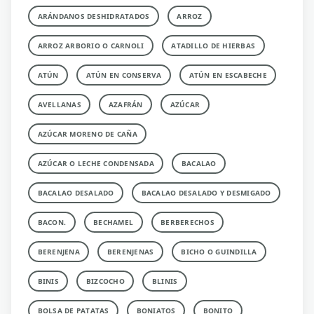
ARÁNDANOS DESHIDRATADOS
ARROZ
ARROZ ARBORIO O CARNOLI
ATADILLO DE HIERBAS
ATÚN
ATÚN EN CONSERVA
ATÚN EN ESCABECHE
AVELLANAS
AZAFRÁN
AZÚCAR
AZÚCAR MORENO DE CAÑA
AZÚCAR O LECHE CONDENSADA
BACALAO
BACALAO DESALADO
BACALAO DESALADO Y DESMIGADO
BACON.
BECHAMEL
BERBERECHOS
BERENJENA
BERENJENAS
BICHO O GUINDILLA
BINIS
BIZCOCHO
BLINIS
BOLSA DE PATATAS
BONIATOS
BONITO