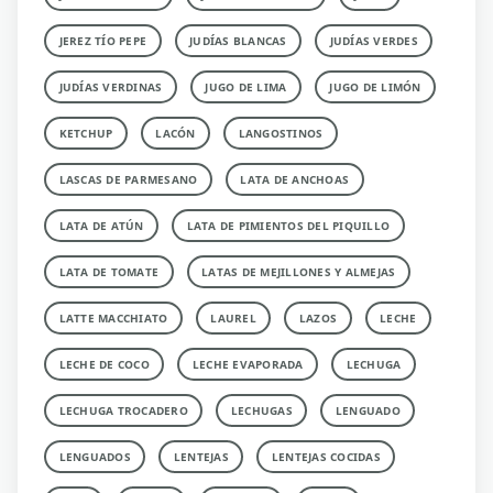
JEREZ TÍO PEPE
JUDÍAS BLANCAS
JUDÍAS VERDES
JUDÍAS VERDINAS
JUGO DE LIMA
JUGO DE LIMÓN
KETCHUP
LACÓN
LANGOSTINOS
LASCAS DE PARMESANO
LATA DE ANCHOAS
LATA DE ATÚN
LATA DE PIMIENTOS DEL PIQUILLO
LATA DE TOMATE
LATAS DE MEJILLONES Y ALMEJAS
LATTE MACCHIATO
LAUREL
LAZOS
LECHE
LECHE DE COCO
LECHE EVAPORADA
LECHUGA
LECHUGA TROCADERO
LECHUGAS
LENGUADO
LENGUADOS
LENTEJAS
LENTEJAS COCIDAS