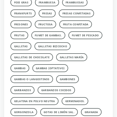
FOIE GRAS
FRAMBUESA
FRAMBUESAS
FRANKFURTS
FRESAS
FRESAS CONFITADAS
FRESONES
FRUCTOSA
FRUTA CONFITADA
FRUTAS
FUMET DE GAMBAS.
FUMET DE PESCADO
GALLETAS
GALLETAS BIZCOCHO
GALLETAS DE CHOCOLATE
GALLETAS MARÍA
GAMBAS
GAMBAS (OPTATIVO)
GAMBAS O LANGOSTINOS
GAMBONES
GARBANZOS
GARBANZOS COCIDOS
GELATINA EN POLVO NEUTRA
GERMINADOS.
GORGONZOLA
GOTAS DE LIMÓN SAL.
GRANADA