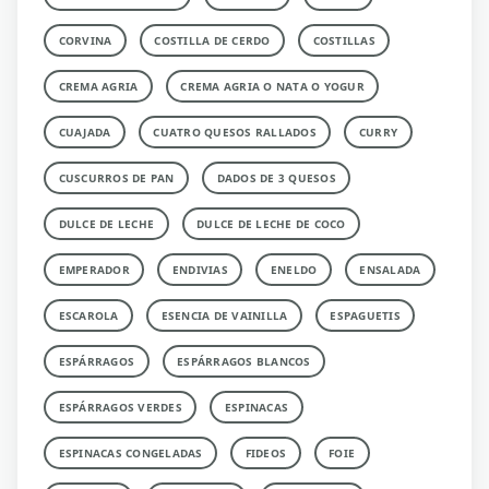
CORVINA
COSTILLA DE CERDO
COSTILLAS
CREMA AGRIA
CREMA AGRIA O NATA O YOGUR
CUAJADA
CUATRO QUESOS RALLADOS
CURRY
CUSCURROS DE PAN
DADOS DE 3 QUESOS
DULCE DE LECHE
DULCE DE LECHE DE COCO
EMPERADOR
ENDIVIAS
ENELDO
ENSALADA
ESCAROLA
ESENCIA DE VAINILLA
ESPAGUETIS
ESPÁRRAGOS
ESPÁRRAGOS BLANCOS
ESPÁRRAGOS VERDES
ESPINACAS
ESPINACAS CONGELADAS
FIDEOS
FOIE