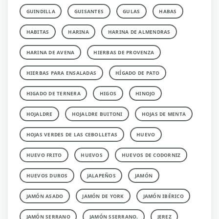
GUINDILLA
GUISANTES
GULAS
HABAS
HABITAS
HARINA
HARINA DE ALMENDRAS
HARINA DE AVENA
HIERBAS DE PROVENZA
HIERBAS PARA ENSALADAS
HÍGADO DE PATO
HIGADO DE TERNERA
HIGOS
HINOJO
HOJALDRE
HOJALDRE BUITONI
HOJAS DE MENTA
HOJAS VERDES DE LAS CEBOLLETAS
HUEVO
HUEVO FRITO
HUEVOS
HUEVOS DE CODORNIZ
HUEVOS DUROS
JALAPEÑOS
JAMÓN
JAMÓN ASADO
JAMÓN DE YORK
JAMÓN IBÉRICO
JAMÓN SERRANO
JAMÓN SSERRANO.
JEREZ