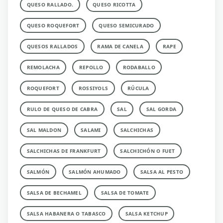
QUESO RALLADO.
QUESO RICOTTA
QUESO ROQUEFORT
QUESO SEMICURADO
QUESOS RALLADOS
RAMA DE CANELA
RAPE
REMOLACHA
REPOLLO
RODABALLO
ROQUEFORT
ROSSIYOLS
RÚCULA
RULO DE QUESO DE CABRA
SAL
SAL GORDA
SAL MALDON
SALAMI
SALCHICHAS
SALCHICHAS DE FRANKFURT
SALCHICHÓN O FUET
SALMÓN
SALMÓN AHUMADO
SALSA AL PESTO
SALSA DE BECHAMEL
SALSA DE TOMATE
SALSA HABANERA O TABASCO
SALSA KETCHUP