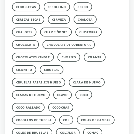
CEBOLLETAS
CEBOLLINO
CERDO
CEREZAS SECAS
CERVEZA
CHALOTA
CHALOTES
CHAMPIÑONES
CHISTORRA
CHOCOLATE
CHOCOLATE DE COBERTURA
CHOCOLATES KINDER
CHORIZO
CILANTR
CILANTRO
CIRUELAS
CIRUELAS PASAS SIN HUESO
CLARA DE HUEVO
CLARAS DE HUEVO
CLAVO
COCO
COCO RALLADO
COCOCHAS
COGOLLOS DE TUDELA
COL
COLAS DE GAMBAS
COLES DE BRUSELAS
COLIFLOR
COÑAC