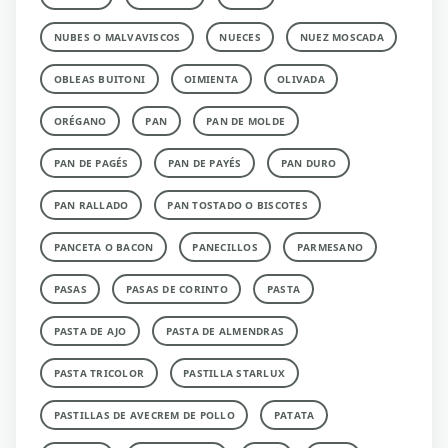
NUBES O MALVAVISCOS
NUECES
NUEZ MOSCADA
OBLEAS BUITONI
OIMIENTA
OLIVADA
ORÉGANO
PAN
PAN DE MOLDE
PAN DE PAGÉS
PAN DE PAYÉS
PAN DURO
PAN RALLADO
PAN TOSTADO O BISCOTES
PANCETA O BACON
PANECILLOS
PARMESANO
PASAS
PASAS DE CORINTO
PASTA
PASTA DE AJO
PASTA DE ALMENDRAS
PASTA TRICOLOR
PASTILLA STARLUX
PASTILLAS DE AVECREM DE POLLO
PATATA