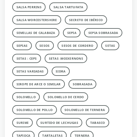
SALSA PERRINS
SALSA TARTUFATA
SALSA WORCESTERSHIRE
SECRETO DE IBÉRICO
SEMILLAS DE CALABAZA
SEPIA
SEPIA SOBRASADA
SEPIAS
SESOS
SESOS DE CORDERO
SETAS
SETAS : CEPS
SETAS :MOIXERNONS
SETAS VARIADAS
SIDRA
SIROPE DE ARCE O SIMILAR
SOBRASADA
SOLOMILLO
SOLOMILLO DE CERDO
SOLOMILLO DE POLLO
SOLOMILLO DE TERNERA
SURIMI
SURTIDO DE LECHUGAS
TABASCO
TAPIOCA
TARTALETAS
TERNERA