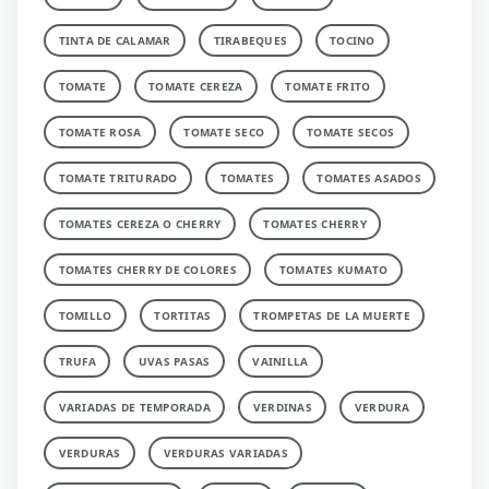
TINTA DE CALAMAR
TIRABEQUES
TOCINO
TOMATE
TOMATE CEREZA
TOMATE FRITO
TOMATE ROSA
TOMATE SECO
TOMATE SECOS
TOMATE TRITURADO
TOMATES
TOMATES ASADOS
TOMATES CEREZA O CHERRY
TOMATES CHERRY
TOMATES CHERRY DE COLORES
TOMATES KUMATO
TOMILLO
TORTITAS
TROMPETAS DE LA MUERTE
TRUFA
UVAS PASAS
VAINILLA
VARIADAS DE TEMPORADA
VERDINAS
VERDURA
VERDURAS
VERDURAS VARIADAS