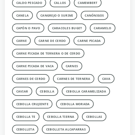
CALDO PESCADO
CALLOS
CAMEMBERT
CANELA
CANGREJO O SURIMI
CANÓNIGOS
CAPÓN O PAVO
CARACOLES BUGET
CARAMELO
CARNE
CARNE DE CERDO
CARNE PICADA
CARNE PICADA DE TERNERA O DE CERDO
CARNE PICADA DE VACA
CARNES
CARNES DE CERDO
CARNES DE TERNERA
CAVA
CAVIAR
CEBOLLA
CEBOLLA CARAMELIZADA
CEBOLLA CRUJIENTE
CEBOLLA MORADA
CEBOLLA TE
CEBOLLA TIERNA
CEBOLLAS
CEBOLLETA
CEBOLLETA ALCAPARRAS