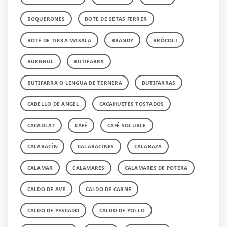
BOQUERONES
BOTE DE SETAS FERRER
BOTE DE TIKKA MASALA
BRANDY
BRÓCOLI
BURGHUL
BUTIFARRA
BUTIFARRA O LENGUA DE TERNERA
BUTIFARRAS
CABELLO DE ÁNGEL
CACAHUETES TOSTADOS
CACAOLAT
CAFÉ
CAFÉ SOLUBLE
CALABACÍN
CALABACINES
CALABAZA
CALAMAR
CALAMARES
CALAMARES DE POTERA
CALDO DE AVE
CALDO DE CARNE
CALDO DE PESCADO
CALDO DE POLLO