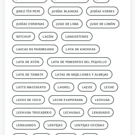
JEREZ TÍO PEPE
JUDÍAS BLANCAS
JUDÍAS VERDES
JUDÍAS VERDINAS
JUGO DE LIMA
JUGO DE LIMÓN
KETCHUP
LACÓN
LANGOSTINOS
LASCAS DE PARMESANO
LATA DE ANCHOAS
LATA DE ATÚN
LATA DE PIMIENTOS DEL PIQUILLO
LATA DE TOMATE
LATAS DE MEJILLONES Y ALMEJAS
LATTE MACCHIATO
LAUREL
LAZOS
LECHE
LECHE DE COCO
LECHE EVAPORADA
LECHUGA
LECHUGA TROCADERO
LECHUGAS
LENGUADO
LENGUADOS
LENTEJAS
LENTEJAS COCIDAS