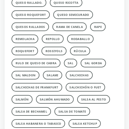
QUESO RALLADO.
QUESO RICOTTA
QUESO ROQUEFORT
QUESO SEMICURADO
QUESOS RALLADOS
RAMA DE CANELA
RAPE
REMOLACHA
REPOLLO
RODABALLO
ROQUEFORT
ROSSIYOLS
RÚCULA
RULO DE QUESO DE CABRA
SAL
SAL GORDA
SAL MALDON
SALAMI
SALCHICHAS
SALCHICHAS DE FRANKFURT
SALCHICHÓN O FUET
SALMÓN
SALMÓN AHUMADO
SALSA AL PESTO
SALSA DE BECHAMEL
SALSA DE TOMATE
SALSA HABANERA O TABASCO
SALSA KETCHUP