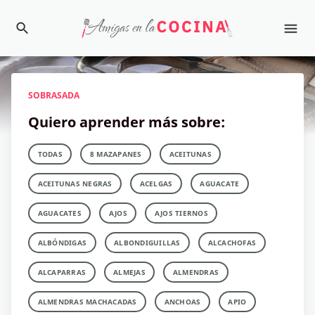
SOBRASADA
Quiero aprender más sobre:
TODAS
8 MAZAPANES
ACEITUNAS
ACEITUNAS NEGRAS
ACELGAS
AGUACATE
AGUACATES
AJOS
AJOS TIERNOS
ALBÓNDIGAS
ALBONDIGUILLAS
ALCACHOFAS
ALCAPARRAS
ALMEJAS
ALMENDRAS
ALMENDRAS MACHACADAS
ANCHOAS
APIO