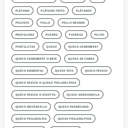
PLÁTANO
PLÁTANO FRITO
PLÁTANOS
POLENTA
POLLO
POLLO GRANDE
PROVOLONE
PUERRO
PUERROS
PULPO
PUNTILLITAS
QUESO
QUESO CAMEMBERT
QUESO CAMEMBERT O BRIE
QUESO DE CABRA
QUESO EMMENTAL
QUESO FETA
QUESO FRESCO
QUESO FRESCO O QUESO PHILADELPHIA
QUESO FRESCO O RICOTTA
QUESO GORGONZOLA
QUESO MOZZARELLA
QUESO PARMESANO
QUESO PHILADELFIA
QUESO PHILADELPHIA