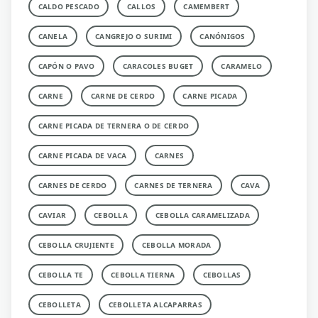
CALDO PESCADO
CALLOS
CAMEMBERT
CANELA
CANGREJO O SURIMI
CANÓNIGOS
CAPÓN O PAVO
CARACOLES BUGET
CARAMELO
CARNE
CARNE DE CERDO
CARNE PICADA
CARNE PICADA DE TERNERA O DE CERDO
CARNE PICADA DE VACA
CARNES
CARNES DE CERDO
CARNES DE TERNERA
CAVA
CAVIAR
CEBOLLA
CEBOLLA CARAMELIZADA
CEBOLLA CRUJIENTE
CEBOLLA MORADA
CEBOLLA TE
CEBOLLA TIERNA
CEBOLLAS
CEBOLLETA
CEBOLLETA ALCAPARRAS