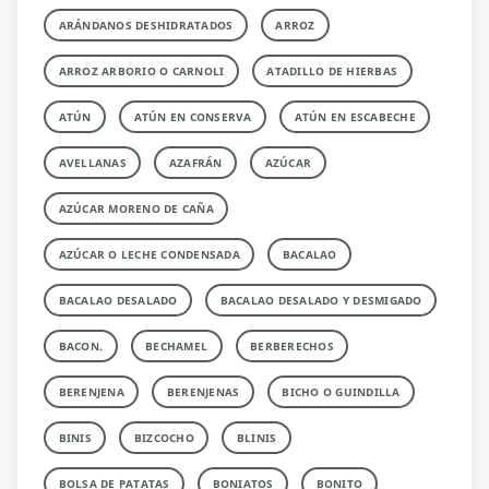
ARÁNDANOS DESHIDRATADOS
ARROZ
ARROZ ARBORIO O CARNOLI
ATADILLO DE HIERBAS
ATÚN
ATÚN EN CONSERVA
ATÚN EN ESCABECHE
AVELLANAS
AZAFRÁN
AZÚCAR
AZÚCAR MORENO DE CAÑA
AZÚCAR O LECHE CONDENSADA
BACALAO
BACALAO DESALADO
BACALAO DESALADO Y DESMIGADO
BACON.
BECHAMEL
BERBERECHOS
BERENJENA
BERENJENAS
BICHO O GUINDILLA
BINIS
BIZCOCHO
BLINIS
BOLSA DE PATATAS
BONIATOS
BONITO