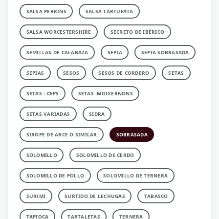
SALSA PERRINS
SALSA TARTUFATA
SALSA WORCESTERSHIRE
SECRETO DE IBÉRICO
SEMILLAS DE CALABAZA
SEPIA
SEPIA SOBRASADA
SEPIAS
SESOS
SESOS DE CORDERO
SETAS
SETAS : CEPS
SETAS :MOIXERNONS
SETAS VARIADAS
SIDRA
SIROPE DE ARCE O SIMILAR
SOBRASADA
SOLOMILLO
SOLOMILLO DE CERDO
SOLOMILLO DE POLLO
SOLOMILLO DE TERNERA
SURIMI
SURTIDO DE LECHUGAS
TABASCO
TAPIOCA
TARTALETAS
TERNERA