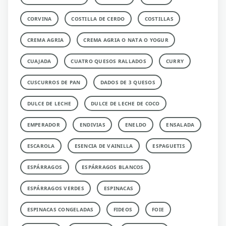
CORVINA
COSTILLA DE CERDO
COSTILLAS
CREMA AGRIA
CREMA AGRIA O NATA O YOGUR
CUAJADA
CUATRO QUESOS RALLADOS
CURRY
CUSCURROS DE PAN
DADOS DE 3 QUESOS
DULCE DE LECHE
DULCE DE LECHE DE COCO
EMPERADOR
ENDIVIAS
ENELDO
ENSALADA
ESCAROLA
ESENCIA DE VAINILLA
ESPAGUETIS
ESPÁRRAGOS
ESPÁRRAGOS BLANCOS
ESPÁRRAGOS VERDES
ESPINACAS
ESPINACAS CONGELADAS
FIDEOS
FOIE