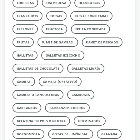
FOIE GRAS
FRAMBUESA
FRAMBUESAS
FRANKFURTS
FRESAS
FRESAS CONFITADAS
FRESONES
FRUCTOSA
FRUTA CONFITADA
FRUTAS
FUMET DE GAMBAS.
FUMET DE PESCADO
GALLETAS
GALLETAS BIZCOCHO
GALLETAS DE CHOCOLATE
GALLETAS MARÍA
GAMBAS
GAMBAS (OPTATIVO)
GAMBAS O LANGOSTINOS
GAMBONES
GARBANZOS
GARBANZOS COCIDOS
GELATINA EN POLVO NEUTRA
GERMINADOS.
GORGONZOLA
GOTAS DE LIMÓN SAL.
GRANADA