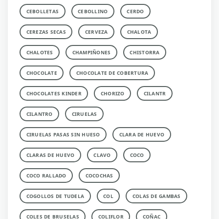
CEBOLLETAS
CEBOLLINO
CERDO
CEREZAS SECAS
CERVEZA
CHALOTA
CHALOTES
CHAMPIÑONES
CHISTORRA
CHOCOLATE
CHOCOLATE DE COBERTURA
CHOCOLATES KINDER
CHORIZO
CILANTR
CILANTRO
CIRUELAS
CIRUELAS PASAS SIN HUESO
CLARA DE HUEVO
CLARAS DE HUEVO
CLAVO
COCO
COCO RALLADO
COCOCHAS
COGOLLOS DE TUDELA
COL
COLAS DE GAMBAS
COLES DE BRUSELAS
COLIFLOR
COÑAC