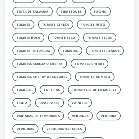
TINTA DE CALAMAR
TIRABEQUES
TOCINO
TOMATE
TOMATE CEREZA
TOMATE FRITO
TOMATE ROSA
TOMATE SECO
TOMATE SECOS
TOMATE TRITURADO
TOMATES
TOMATES ASADOS
TOMATES CEREZA O CHERRY
TOMATES CHERRY
TOMATES CHERRY DE COLORES
TOMATES KUMATO
TOMILLO
TORTITAS
TROMPETAS DE LA MUERTE
TRUFA
UVAS PASAS
VAINILLA
VARIADAS DE TEMPORADA
VERDINAS
VERDURA
VERDURAS
VERDURAS VARIADAS