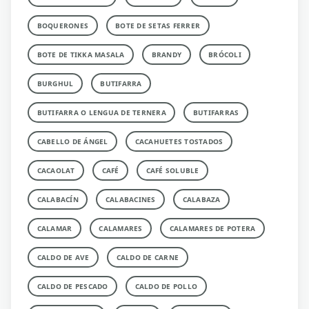
BOQUERONES
BOTE DE SETAS FERRER
BOTE DE TIKKA MASALA
BRANDY
BRÓCOLI
BURGHUL
BUTIFARRA
BUTIFARRA O LENGUA DE TERNERA
BUTIFARRAS
CABELLO DE ÁNGEL
CACAHUETES TOSTADOS
CACAOLAT
CAFÉ
CAFÉ SOLUBLE
CALABACÍN
CALABACINES
CALABAZA
CALAMAR
CALAMARES
CALAMARES DE POTERA
CALDO DE AVE
CALDO DE CARNE
CALDO DE PESCADO
CALDO DE POLLO