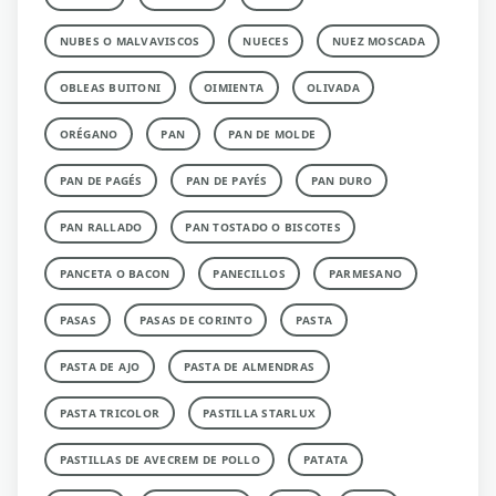
NUBES O MALVAVISCOS
NUECES
NUEZ MOSCADA
OBLEAS BUITONI
OIMIENTA
OLIVADA
ORÉGANO
PAN
PAN DE MOLDE
PAN DE PAGÉS
PAN DE PAYÉS
PAN DURO
PAN RALLADO
PAN TOSTADO O BISCOTES
PANCETA O BACON
PANECILLOS
PARMESANO
PASAS
PASAS DE CORINTO
PASTA
PASTA DE AJO
PASTA DE ALMENDRAS
PASTA TRICOLOR
PASTILLA STARLUX
PASTILLAS DE AVECREM DE POLLO
PATATA