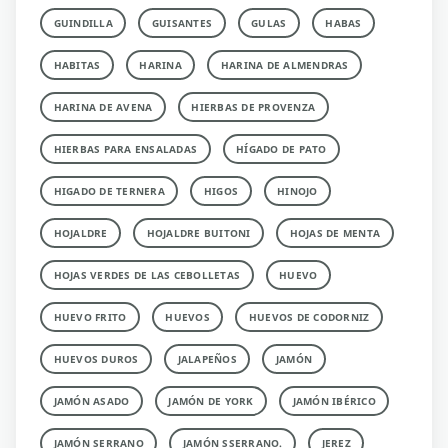
GUINDILLA
GUISANTES
GULAS
HABAS
HABITAS
HARINA
HARINA DE ALMENDRAS
HARINA DE AVENA
HIERBAS DE PROVENZA
HIERBAS PARA ENSALADAS
HÍGADO DE PATO
HIGADO DE TERNERA
HIGOS
HINOJO
HOJALDRE
HOJALDRE BUITONI
HOJAS DE MENTA
HOJAS VERDES DE LAS CEBOLLETAS
HUEVO
HUEVO FRITO
HUEVOS
HUEVOS DE CODORNIZ
HUEVOS DUROS
JALAPEÑOS
JAMÓN
JAMÓN ASADO
JAMÓN DE YORK
JAMÓN IBÉRICO
JAMÓN SERRANO
JAMÓN SSERRANO.
JEREZ